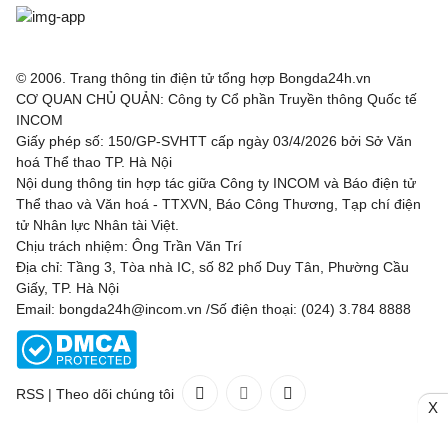
© 2006. Trang thông tin điện tử tổng hợp Bongda24h.vn
CƠ QUAN CHỦ QUẢN: Công ty Cổ phần Truyền thông Quốc tế
INCOM
Giấy phép số: 150/GP-SVHTT cấp ngày 03/4/2026 bởi Sở Văn
hoá Thể thao TP. Hà Nội
Nội dung thông tin hợp tác giữa Công ty INCOM và Báo điện tử
Thể thao và Văn hoá - TTXVN, Báo Công Thương, Tạp chí điện
tử Nhân lực Nhân tài Việt.
Chịu trách nhiệm: Ông Trần Văn Trí
Địa chỉ: Tầng 3, Tòa nhà IC, số 82 phố Duy Tân, Phường Cầu
Giấy, TP. Hà Nội
Email: bongda24h@incom.vn /Số điện thoại: (024) 3.784 8888
RSS
|
Theo dõi chúng tôi
X
Liên hệ
Quảng cáo
(024) 3.784 8888