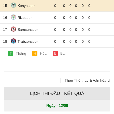
15
Konyaspor
0
0
0
0
0
0
16
Rizespor
0
0
0
0
0
0
17
Samsunspor
0
0
0
0
0
0
18
Trabzonspor
0
0
0
0
0
0
T
Thắng
H
Hòa
B
Bại
Theo Thể thao & Văn hóa
LỊCH THI ĐẤU - KẾT QUẢ
Ngày - 12/08