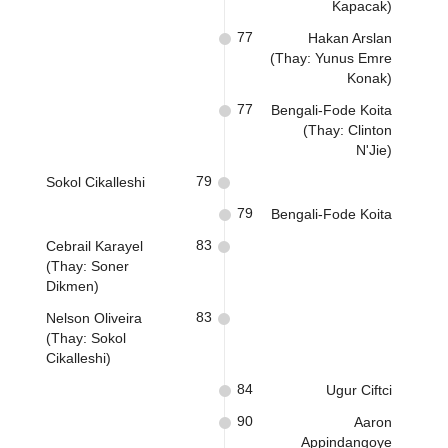
Kapacak)
77
Hakan Arslan
(Thay: Yunus Emre
Konak)
77
Bengali-Fode Koita
(Thay: Clinton
N'Jie)
79
Sokol Cikalleshi
79
Bengali-Fode Koita
83
Cebrail Karayel
(Thay: Soner
Dikmen)
83
Nelson Oliveira
(Thay: Sokol
Cikalleshi)
84
Ugur Ciftci
90
Aaron
Appindangoye