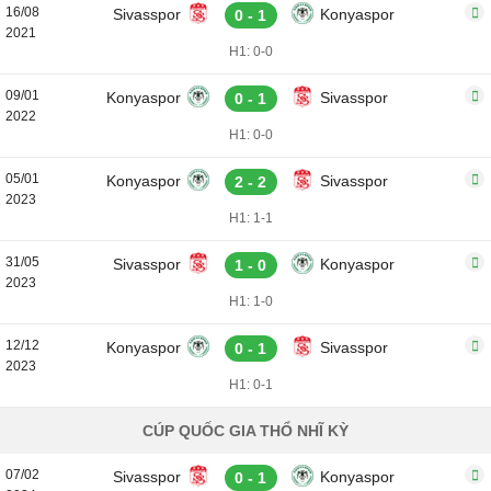
16/08
Sivasspor
Konyaspor
0 - 1
2021
H1: 0-0
09/01
Konyaspor
Sivasspor
0 - 1
2022
H1: 0-0
05/01
Konyaspor
Sivasspor
2 - 2
2023
H1: 1-1
31/05
Sivasspor
Konyaspor
1 - 0
2023
H1: 1-0
12/12
Konyaspor
Sivasspor
0 - 1
2023
H1: 0-1
CÚP QUỐC GIA THỔ NHĨ KỲ
07/02
Sivasspor
Konyaspor
0 - 1