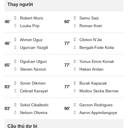
Thay người
Robert Muric
Samu Saiz
46’
60’
Louka Prip
Roman Kvet
Ahmet Oguz
Clinton N'Jie
46’
77’
Ugurcan Yazgili
Bengali-Fode Koita
Ogulcan Ulgun
Yunus Emre Konak
65’
77’
Steven Nzonzi
Hakan Arslan
Soner Dikmen
Burak Kapacak
83’
77’
Cebrail Karayel
Modou Secka Barrow
Sokol Cikalleshi
Gerson Rodrigues
83’
90’
Nelson Oliveira
Aaron Appindangoye
Cầu thủ dự bị