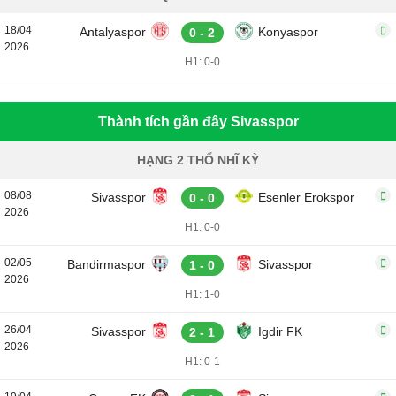
18/04
Antalyaspor
Konyaspor
0 - 2
2026
H1: 0-0
Thành tích gần đây Sivasspor
HẠNG 2 THỔ NHĨ KỲ
08/08
Sivasspor
Esenler Erokspor
0 - 0
2026
H1: 0-0
02/05
Bandirmaspor
Sivasspor
1 - 0
2026
H1: 1-0
26/04
Sivasspor
Igdir FK
2 - 1
2026
H1: 0-1