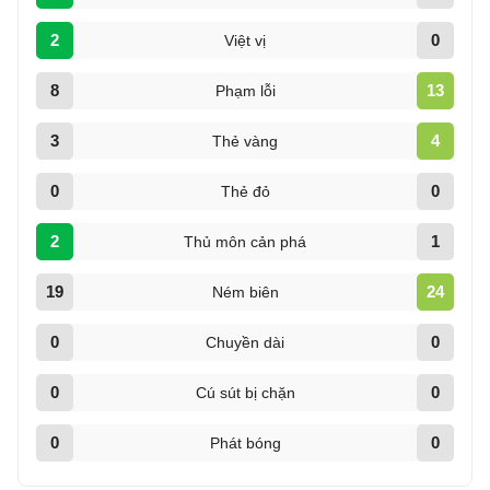
2
0
Việt vị
8
13
Phạm lỗi
3
4
Thẻ vàng
0
0
Thẻ đỏ
2
1
Thủ môn cản phá
19
24
Ném biên
0
0
Chuyền dài
0
0
Cú sút bị chặn
0
0
Phát bóng