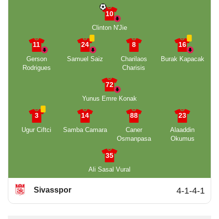
10
Clinton N'Jie
11
24
8
16
Gerson
Samuel Saiz
Charilaos
Burak Kapacak
Rodrigues
Charisis
72
Yunus Emre Konak
3
14
88
23
Ugur Ciftci
Samba Camara
Caner
Alaaddin
Osmanpasa
Okumus
35
Ali Sasal Vural
Sivasspor
4-1-4-1