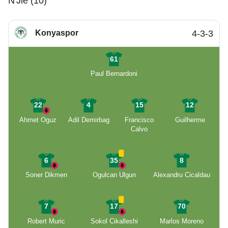
N'Jie (10)
Konyaspor
4-3-3
61
Paul Bernardoni
22
4
15
12
Ahmet Oguz
Adil Demirbag
Francisco
Guilherme
Calvo
6
35
8
Soner Dikmen
Ogulcan Ulgun
Alexandru Cicaldau
7
17
70
Robert Muric
Sokol Cikalleshi
Marlos Moreno