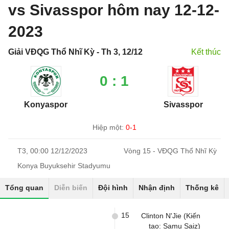
vs Sivasspor hôm nay 12-12-
2023
Giải VĐQG Thổ Nhĩ Kỳ - Th 3, 12/12
Kết thúc
0 : 1
Konyaspor
Sivasspor
Hiệp một:
0-1
T3, 00:00 12/12/2023
Vòng 15 - VĐQG Thổ Nhĩ Kỳ
Konya Buyuksehir Stadyumu
Tổng quan
Diễn biến
Đội hình
Nhận định
Thống kê
15
Clinton N'Jie (Kiến
tạo: Samu Saiz)