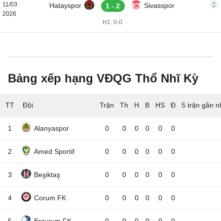
11/03
Hatayspor
Sivasspor
1 - 2
2026
H1: 0-0
Bảng xếp hạng VĐQG Thổ Nhĩ Kỳ
TT
Đội
5 trận gần n
1
Alanyaspor
0
0
0
0
0
0
2
Amed Sportif
0
0
0
0
0
0
3
Beşiktaş
0
0
0
0
0
0
4
Corum FK
0
0
0
0
0
0