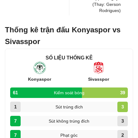
(Thay: Gerson
Rodrigues)
Thống kê trận đấu Konyaspor vs
Sivasspor
SỐ LIỆU THỐNG KÊ
Konyaspor
Sivasspor
61
39
Kiểm soát bóng
1
3
Sút trúng đích
7
3
Sút không trúng đích
7
2
Phạt góc