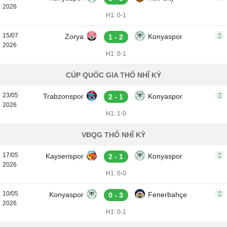
2026
H1: 0-1
15/07
Zorya
Konyaspor
1 - 2
2026
H1: 0-1
CÚP QUỐC GIA THỔ NHĨ KỲ
23/05
Trabzonspor
Konyaspor
2 - 1
2026
H1: 1-0
VĐQG THỔ NHĨ KỲ
17/05
Kayserispor
Konyaspor
2 - 1
2026
H1: 0-0
10/05
Konyaspor
Fenerbahçe
0 - 3
2026
H1: 0-1