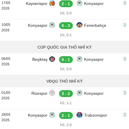
17/05
Kayserispor
Konyaspor
2 - 1
2026
H1: 0-0
10/05
Konyaspor
Fenerbahçe
0 - 3
2026
H1: 0-1
CÚP QUỐC GIA THỔ NHĨ KỲ
06/05
Beşiktaş
Konyaspor
0 - 1
2026
H1: 0-0
VĐQG THỔ NHĨ KỲ
01/05
Rizespor
Konyaspor
3 - 2
2026
H1: 1-1
28/04
Konyaspor
Trabzonspor
2 - 1
2026
H1: 2-0