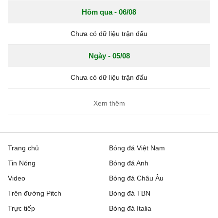
Hôm qua - 06/08
Chưa có dữ liệu trận đấu
Ngày - 05/08
Chưa có dữ liệu trận đấu
Xem thêm
Trang chủ
Bóng đá Việt Nam
Tin Nóng
Bóng đá Anh
Video
Bóng đá Châu Âu
Trên đường Pitch
Bóng đá TBN
Trực tiếp
Bóng đá Italia