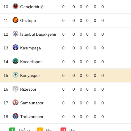
10
Gençlerbirliği
0
0
0
0
0
0
11
Goztepe
0
0
0
0
0
0
12
İstanbul Başakşehir
0
0
0
0
0
0
13
Kasımpaşa
0
0
0
0
0
0
14
Kocaelispor
0
0
0
0
0
0
15
Konyaspor
0
0
0
0
0
0
16
Rizespor
0
0
0
0
0
0
17
Samsunspor
0
0
0
0
0
0
18
Trabzonspor
0
0
0
0
0
0
T
Thắng
H
Hòa
B
Bại