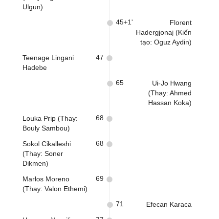
Ulgun)
45+1'
Florent
Hadergjonaj (Kiến
tạo: Oguz Aydin)
47
Teenage Lingani
Hadebe
65
Ui-Jo Hwang
(Thay: Ahmed
Hassan Koka)
68
Louka Prip (Thay:
Bouly Sambou)
68
Sokol Cikalleshi
(Thay: Soner
Dikmen)
69
Marlos Moreno
(Thay: Valon Ethemi)
71
Efecan Karaca