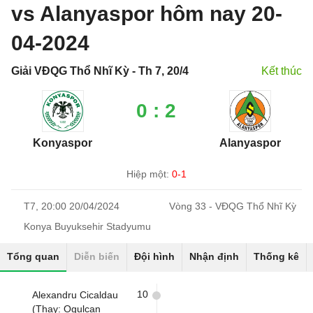
vs Alanyaspor hôm nay 20-
04-2024
Giải VĐQG Thổ Nhĩ Kỳ - Th 7, 20/4
Kết thúc
0 : 2
Konyaspor
Alanyaspor
Hiệp một:
0-1
T7, 20:00 20/04/2024
Vòng 33 - VĐQG Thổ Nhĩ Kỳ
Konya Buyuksehir Stadyumu
Tổng quan
Diễn biến
Đội hình
Nhận định
Thống kê
10
Alexandru Cicaldau
(Thay: Ogulcan