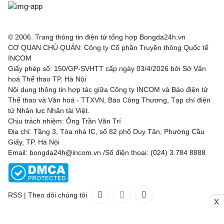
© 2006. Trang thông tin điện tử tổng hợp Bongda24h.vn
CƠ QUAN CHỦ QUẢN: Công ty Cổ phần Truyền thông Quốc tế
INCOM
Giấy phép số: 150/GP-SVHTT cấp ngày 03/4/2026 bởi Sở Văn
hoá Thể thao TP. Hà Nội
Nội dung thông tin hợp tác giữa Công ty INCOM và Báo điện tử
Thể thao và Văn hoá - TTXVN, Báo Công Thương, Tạp chí điện
tử Nhân lực Nhân tài Việt.
Chịu trách nhiệm: Ông Trần Văn Trí
Địa chỉ: Tầng 3, Tòa nhà IC, số 82 phố Duy Tân, Phường Cầu
Giấy, TP. Hà Nội
Email: bongda24h@incom.vn /Số điện thoại: (024) 3.784 8888
RSS
|
Theo dõi chúng tôi
X
Liên hệ
Quảng cáo
(024) 3.784 8888