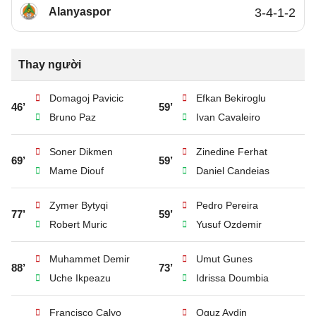
Alanyaspor
3-4-1-2
Thay người
Domagoj Pavicic
Efkan Bekiroglu
46’
59’
Bruno Paz
Ivan Cavaleiro
Soner Dikmen
Zinedine Ferhat
69’
59’
Mame Diouf
Daniel Candeias
Zymer Bytyqi
Pedro Pereira
77’
59’
Robert Muric
Yusuf Ozdemir
Muhammet Demir
Umut Gunes
88’
73’
Uche Ikpeazu
Idrissa Doumbia
Francisco Calvo
Oguz Aydin