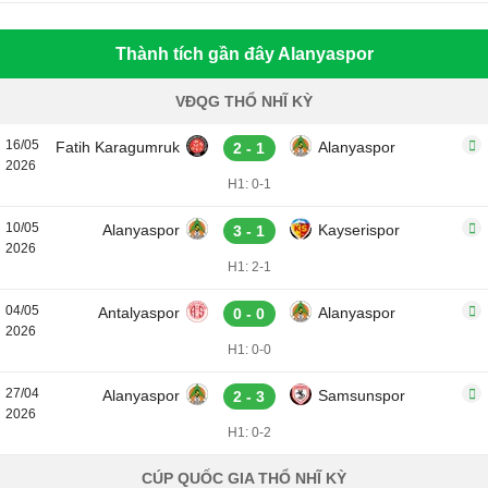
Thành tích gần đây Alanyaspor
VĐQG THỔ NHĨ KỲ
16/05
Fatih Karagumruk
Alanyaspor
2 - 1
2026
H1: 0-1
10/05
Alanyaspor
Kayserispor
3 - 1
2026
H1: 2-1
04/05
Antalyaspor
Alanyaspor
0 - 0
2026
H1: 0-0
27/04
Alanyaspor
Samsunspor
2 - 3
2026
H1: 0-2
CÚP QUỐC GIA THỔ NHĨ KỲ