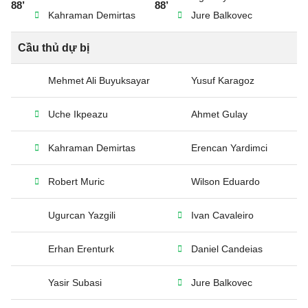
88’
88’
Kahraman Demirtas
Jure Balkovec
Cầu thủ dự bị
Mehmet Ali Buyuksayar
Yusuf Karagoz
Uche Ikpeazu
Ahmet Gulay
Kahraman Demirtas
Erencan Yardimci
Robert Muric
Wilson Eduardo
Ugurcan Yazgili
Ivan Cavaleiro
Erhan Erenturk
Daniel Candeias
Yasir Subasi
Jure Balkovec