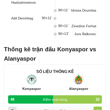
Hadziahmetovic
90+11'
Idrissa Doumbia
90+11'
Adil Demirbag
90+11'
Zinedine Ferhat
90+13'
Jure Balkovec
Thống kê trận đấu Konyaspor vs
Alanyaspor
SỐ LIỆU THỐNG KÊ
Konyaspor
Alanyaspor
48
52
Kiểm soát bóng