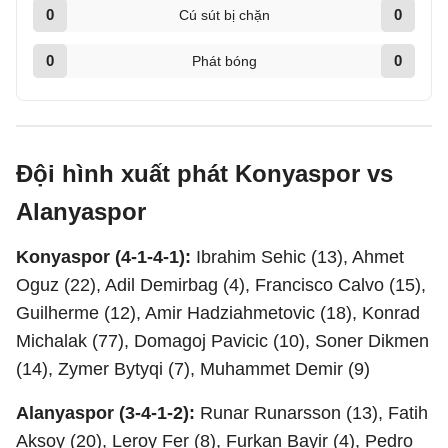
0
0
Cú sút bị chặn
0
0
Phát bóng
Đội hình xuất phát Konyaspor vs
Alanyaspor
Konyaspor (4-1-4-1):
Ibrahim Sehic (13), Ahmet
Oguz (22), Adil Demirbag (4), Francisco Calvo (15),
Guilherme (12), Amir Hadziahmetovic (18), Konrad
Michalak (77), Domagoj Pavicic (10), Soner Dikmen
(14), Zymer Bytyqi (7), Muhammet Demir (9)
Alanyaspor (3-4-1-2):
Runar Runarsson (13), Fatih
Aksoy (20), Leroy Fer (8), Furkan Bayir (4), Pedro