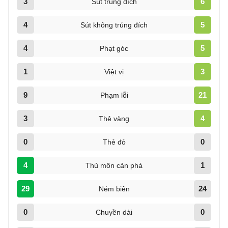
3
6
Sút trúng đích
4
5
Sút không trúng đích
4
5
Phạt góc
1
3
Việt vị
9
21
Phạm lỗi
3
4
Thẻ vàng
0
0
Thẻ đỏ
4
1
Thủ môn cản phá
29
24
Ném biên
0
0
Chuyền dài