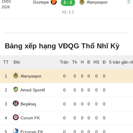
15/03
Goztepe
Alanyaspor
2 - 2
2026
H1: 1-1
Bảng xếp hạng VĐQG Thổ Nhĩ Kỳ
TT
Đội
5 trận gần n
1
Alanyaspor
0
0
0
0
0
0
2
Amed Sportif
0
0
0
0
0
0
3
Beşiktaş
0
0
0
0
0
0
4
Corum FK
0
0
0
0
0
0
5
Erzurum FK
0
0
0
0
0
0