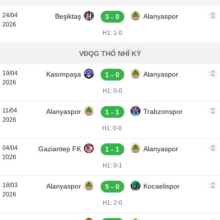
24/04
Beşiktaş
Alanyaspor
3 - 0
2026
H1: 1-0
VĐQG THỔ NHĨ KỲ
19/04
Kasımpaşa
Alanyaspor
1 - 0
2026
H1: 0-0
11/04
Alanyaspor
Trabzonspor
1 - 1
2026
H1: 0-0
04/04
Gaziantep FK
Alanyaspor
1 - 1
2026
H1: 0-1
18/03
Alanyaspor
Kocaelispor
5 - 0
2026
H1: 2-0