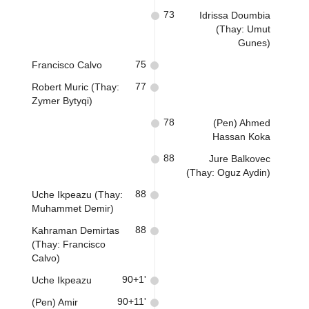
73
Idrissa Doumbia
(Thay: Umut
Gunes)
75
Francisco Calvo
77
Robert Muric (Thay:
Zymer Bytyqi)
78
(Pen) Ahmed
Hassan Koka
88
Jure Balkovec
(Thay: Oguz Aydin)
88
Uche Ikpeazu (Thay:
Muhammet Demir)
88
Kahraman Demirtas
(Thay: Francisco
Calvo)
90+1'
Uche Ikpeazu
90+11'
(Pen) Amir