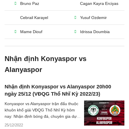
Bruno Paz
Cagan Kayra Erciyas
Cebrail Karayel
Yusuf Ozdemir
Mame Diouf
Idrissa Doumbia
Nhận định Konyaspor vs
Alanyaspor
Nhận định Konyaspor vs Alanyaspor 20h00
ngày 25/12 (VĐQG Thổ Nhĩ Kỳ 2022/23)
Konyaspor vs Alanyaspor trận đấu thuộc
khuôn khổ giải VĐQG Thổ Nhĩ Kỳ hôm
nay: Nhận định bóng đá, chuyên gia dự
đoán kết quả, phân tích tỷ lệ, những
25/12/2022