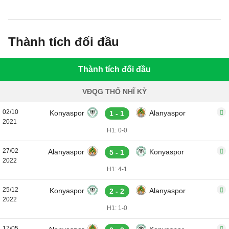
thống kê chi tiết về trận đấu.
Thành tích đối đầu
Thành tích đối đầu
VĐQG THỔ NHĨ KỲ
02/10
Konyaspor
Alanyaspor
1 - 1
2021
H1: 0-0
27/02
Alanyaspor
Konyaspor
5 - 1
2022
H1: 4-1
25/12
Konyaspor
Alanyaspor
2 - 2
2022
H1: 1-0
17/05