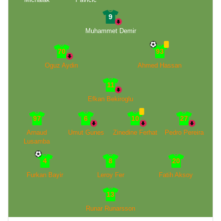
9
Muhammet Demir
70
93
Oguz Aydin
Ahmed Hassan
11
Efkan Bekiroglu
97
6
10
27
Arnaud
Umut Gunes
Zinedine Ferhat
Pedro Pereira
Lusamba
4
8
20
Furkan Bayir
Leroy Fer
Fatih Aksoy
13
Runar Runarsson