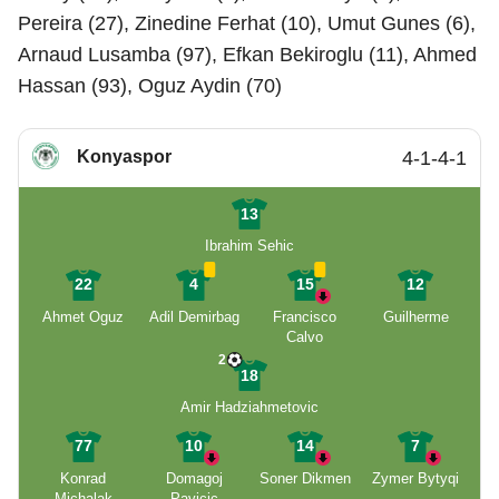
Pereira (27), Zinedine Ferhat (10), Umut Gunes (6),
Arnaud Lusamba (97), Efkan Bekiroglu (11), Ahmed
Hassan (93), Oguz Aydin (70)
Konyaspor
4-1-4-1
13
Ibrahim Sehic
22
4
15
12
Ahmet Oguz
Adil Demirbag
Francisco
Guilherme
Calvo
2
18
Amir Hadziahmetovic
77
10
14
7
Konrad
Domagoj
Soner Dikmen
Zymer Bytyqi
Michalak
Pavicic