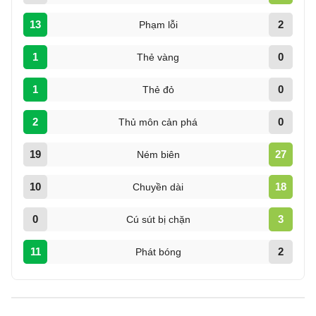
13
2
Phạm lỗi
1
0
Thẻ vàng
1
0
Thẻ đỏ
2
0
Thủ môn cản phá
19
27
Ném biên
10
18
Chuyền dài
0
3
Cú sút bị chặn
11
2
Phát bóng