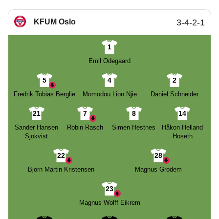
KFUM Oslo
3-4-2-1
1
Emil Odegaard
5
4
2
Fredrik Tobias Berglie
Momodou Lion Njie
Daniel Schneider
21
7
8
14
Sander Hansen
Robin Rasch
Simen Hestnes
Håkon Helland
Sjokvist
Hoseth
22
28
Bjorn Martin Kristensen
Magnus Grodem
23
Magnus Wolff Eikrem