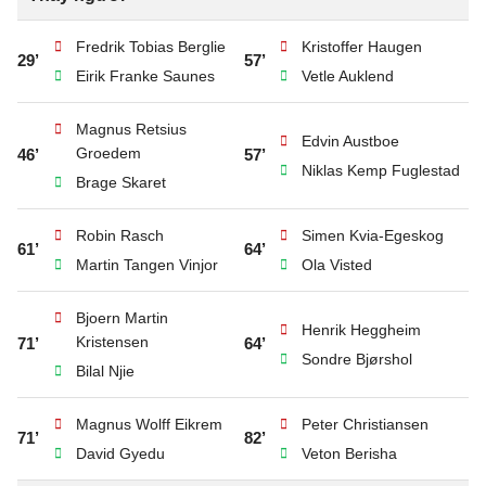
Fredrik Tobias Berglie
Kristoffer Haugen
29’
57’
Eirik Franke Saunes
Vetle Auklend
Magnus Retsius
Edvin Austboe
Groedem
46’
57’
Niklas Kemp Fuglestad
Brage Skaret
Robin Rasch
Simen Kvia-Egeskog
61’
64’
Martin Tangen Vinjor
Ola Visted
Bjoern Martin
Henrik Heggheim
Kristensen
71’
64’
Sondre Bjørshol
Bilal Njie
Magnus Wolff Eikrem
Peter Christiansen
71’
82’
David Gyedu
Veton Berisha