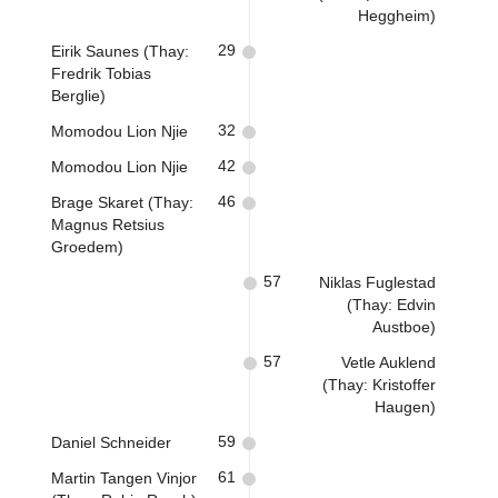
Heggheim)
29
Eirik Saunes (Thay:
Fredrik Tobias
Berglie)
32
Momodou Lion Njie
42
Momodou Lion Njie
46
Brage Skaret (Thay:
Magnus Retsius
Groedem)
57
Niklas Fuglestad
(Thay: Edvin
Austboe)
57
Vetle Auklend
(Thay: Kristoffer
Haugen)
59
Daniel Schneider
61
Martin Tangen Vinjor