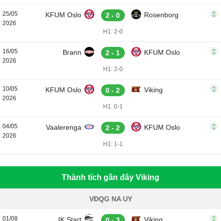
25/05
KFUM Oslo
Rosenborg
2 - 0
2026
H1: 2-0
16/05
Brann
KFUM Oslo
2 - 1
2026
H1: 2-0
10/05
KFUM Oslo
Viking
0 - 2
2026
H1: 0-1
04/05
Vaalerenga
KFUM Oslo
2 - 2
2026
H1: 1-1
Thành tích gần đây Viking
VĐQG NA UY
01/08
IK Start
Viking
0 - 3