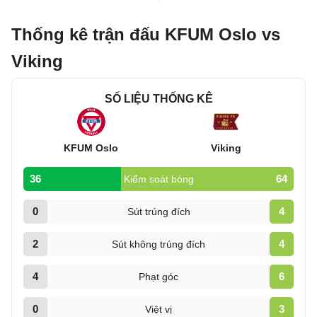
Thống kê trận đấu KFUM Oslo vs
Viking
SỐ LIỆU THỐNG KÊ
KFUM Oslo
Viking
36
64
Kiểm soát bóng
0
4
Sút trúng đích
2
4
Sút không trúng đích
4
6
Phạt góc
0
3
Việt vị