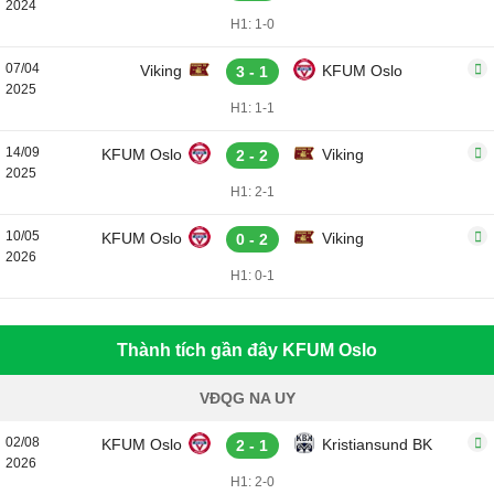
2024
H1: 1-0
07/04
Viking
KFUM Oslo
3 - 1
2025
H1: 1-1
14/09
KFUM Oslo
Viking
2 - 2
2025
H1: 2-1
10/05
KFUM Oslo
Viking
0 - 2
2026
H1: 0-1
Thành tích gần đây KFUM Oslo
VĐQG NA UY
02/08
KFUM Oslo
Kristiansund BK
2 - 1
2026
H1: 2-0