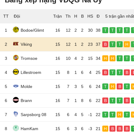
TT
Đội
5 trận gần nhấ
1
Bodoe/Glimt
16
12
2
2
30
38
T
T
T
T
2
Viking
15
12
1
2
23
37
B
T
T
H
3
Tromsoe
16
10
4
2
15
34
H
H
T
T
4
Lillestroem
15
8
1
6
4
25
B
T
T
B
5
Molde
15
7
3
5
6
24
T
H
B
T
6
Brann
16
7
1
8
6
22
B
T
T
B
7
Sarpsborg 08
15
6
4
5
-1
22
T
T
H
T
8
HamKam
15
6
3
6
-3
21
H
B
B
B