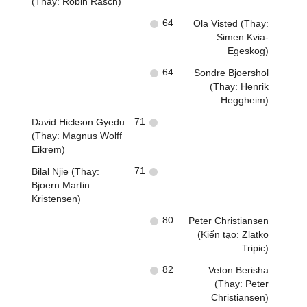
(Thay: Robin Rasch)
64
Ola Visted (Thay:
Simen Kvia-
Egeskog)
64
Sondre Bjoershol
(Thay: Henrik
Heggheim)
71
David Hickson Gyedu
(Thay: Magnus Wolff
Eikrem)
71
Bilal Njie (Thay:
Bjoern Martin
Kristensen)
80
Peter Christiansen
(Kiến tạo: Zlatko
Tripic)
82
Veton Berisha
(Thay: Peter
Christiansen)