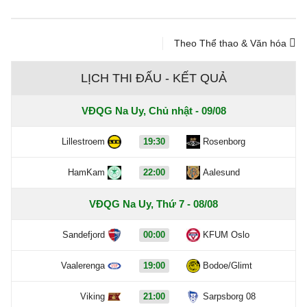
Theo Thể thao & Văn hóa
LỊCH THI ĐẤU - KẾT QUẢ
VĐQG Na Uy, Chủ nhật - 09/08
Lillestroem
19:30
Rosenborg
HamKam
22:00
Aalesund
VĐQG Na Uy, Thứ 7 - 08/08
Sandefjord
00:00
KFUM Oslo
Vaalerenga
19:00
Bodoe/Glimt
Viking
21:00
Sarpsborg 08