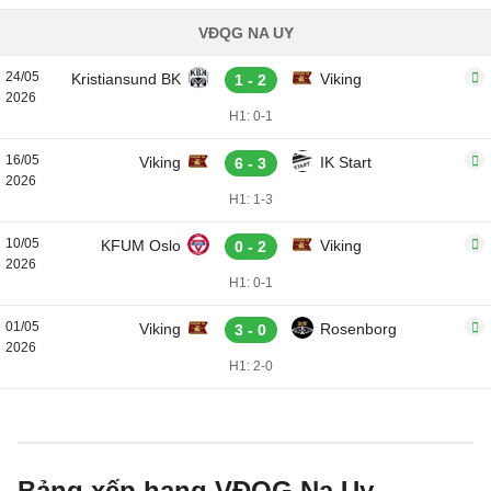
VĐQG NA UY
24/05
Kristiansund BK
Viking
1 - 2
2026
H1: 0-1
16/05
Viking
IK Start
6 - 3
2026
H1: 1-3
10/05
KFUM Oslo
Viking
0 - 2
2026
H1: 0-1
01/05
Viking
Rosenborg
3 - 0
2026
H1: 2-0
Bảng xếp hạng VĐQG Na Uy