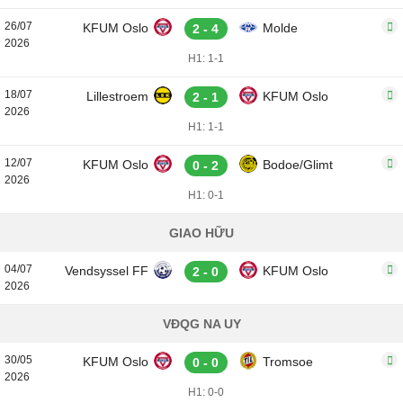
26/07
KFUM Oslo
Molde
2 - 4
2026
H1: 1-1
18/07
Lillestroem
KFUM Oslo
2 - 1
2026
H1: 1-1
12/07
KFUM Oslo
Bodoe/Glimt
0 - 2
2026
H1: 0-1
GIAO HỮU
04/07
Vendsyssel FF
KFUM Oslo
2 - 0
2026
VĐQG NA UY
30/05
KFUM Oslo
Tromsoe
0 - 0
2026
H1: 0-0