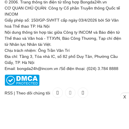
© 2006. Trang thông tin điện tử tổng hợp Bongda24h.vn
CƠ QUAN CHỦ QUẢN: Công ty Cổ phần Truyền thông Quốc tế
INCOM
Giấy phép số: 150/GP-SVHTT cấp ngày 03/4/2026 bởi Sở Văn
hoá Thể thao TP. Hà Nội
Nội dung thông tin hợp tác giữa Công ty INCOM và Báo điện tử
Thể thao và Văn hoá - TTXVN, Báo Công Thương, Tạp chí điện
tử Nhân lực Nhân tài Việt.
Chịu trách nhiệm: Ông Trần Văn Trí
Địa chỉ: Tầng 3, Tòa nhà IC, số 82 phố Duy Tân, Phường Cầu
Giấy, TP. Hà Nội
Email: bongda24h@incom.vn /Số điện thoại: (024) 3.784 8888
RSS
|
Theo dõi chúng tôi
X
Liên hệ
Quảng cáo
(024) 3.784 8888
Toàn bộ bản quyền thuộc
Bongda24h.vn