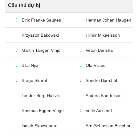
Cầu thủ dự bị
Eirik Franke Saunes
Herman Johan Haugen
Krzysztof Bakowski
Hilmir Mikaelsson
Martin Tangen Vinjor
Veton Berisha
Bilal Njie
Ola Visted
Brage Skaret
Sondre Bjørshol
Teodor Berg Haltvik
Anders Baertelsen
Rasmus Eggen Vinge
Vetle Auklend
Isaiah Skovsgaard
Arn-Sebastian Escobar