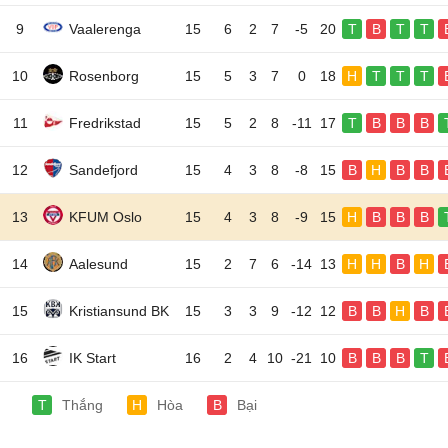
9
Vaalerenga
15
6
2
7
-5
20
T
B
T
T
10
Rosenborg
15
5
3
7
0
18
H
T
T
T
11
Fredrikstad
15
5
2
8
-11
17
T
B
B
B
12
Sandefjord
15
4
3
8
-8
15
B
H
B
B
13
KFUM Oslo
15
4
3
8
-9
15
H
B
B
B
14
Aalesund
15
2
7
6
-14
13
H
H
B
H
15
Kristiansund BK
15
3
3
9
-12
12
B
B
H
B
16
IK Start
16
2
4
10
-21
10
B
B
B
T
T
Thắng
H
Hòa
B
Bại