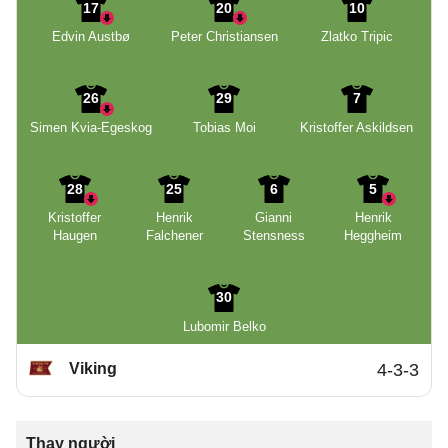
17
20
10
Edvin Austbø
Peter Christiansen
Zlatko Tripic
26
29
7
Simen Kvia-Egeskog
Tobias Moi
Kristoffer Askildsen
28
25
6
5
Kristoffer
Henrik
Gianni
Henrik
Haugen
Falchener
Stensness
Heggheim
30
Lubomir Belko
Viking
4-3-3
Thay người