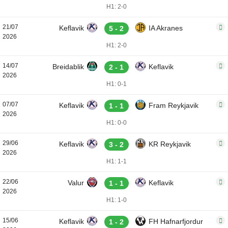
H1: 2-0
21/07
Keflavik
IA Akranes
5 - 2
2026
H1: 2-0
14/07
Breidablik
Keflavik
2 - 1
2026
H1: 0-1
07/07
Keflavik
Fram Reykjavik
1 - 1
2026
H1: 0-0
29/06
Keflavik
KR Reykjavik
3 - 2
2026
H1: 1-1
22/06
Valur
Keflavik
1 - 1
2026
H1: 1-0
15/06
Keflavik
FH Hafnarfjordur
1 - 2