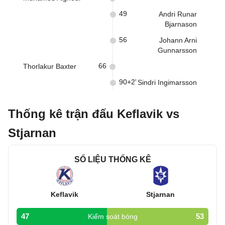
49
Andri Runar
Bjarnason
56
Johann Arni
Gunnarsson
66
Thorlakur Baxter
90+2'
Sindri Ingimarsson
Thống kê trận đấu Keflavik vs
Stjarnan
SỐ LIỆU THỐNG KÊ
Keflavik
Stjarnan
47
53
Kiểm soát bóng