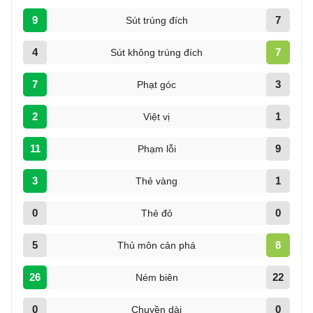
9
7
Sút trúng đích
4
7
Sút không trúng đích
7
3
Phạt góc
2
1
Việt vị
11
9
Phạm lỗi
3
1
Thẻ vàng
0
0
Thẻ đỏ
5
8
Thủ môn cản phá
26
22
Ném biên
0
0
Chuyền dài