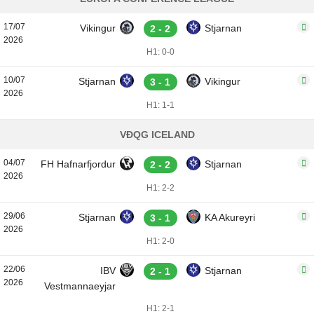
17/07
Vikingur
Stjarnan
2 - 2
2026
H1: 0-0
10/07
Stjarnan
Vikingur
3 - 1
2026
H1: 1-1
VĐQG ICELAND
04/07
FH Hafnarfjordur
Stjarnan
2 - 2
2026
H1: 2-2
29/06
Stjarnan
KA Akureyri
3 - 1
2026
H1: 2-0
22/06
IBV
Stjarnan
2 - 1
2026
Vestmannaeyjar
H1: 2-1