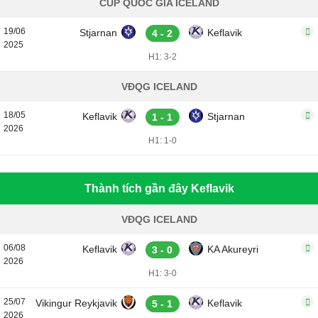
CÚP QUỐC GIA ICELAND
19/06
Stjarnan
Keflavik
4 - 2
2025
H1: 3-2
VĐQG ICELAND
18/05
Keflavik
Stjarnan
1 - 1
2026
H1: 1-0
Thành tích gần đây Keflavik
VĐQG ICELAND
06/08
Keflavik
KA Akureyri
3 - 0
2026
H1: 3-0
25/07
Vikingur Reykjavik
Keflavik
5 - 1
2026