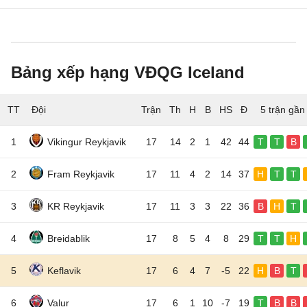
Bảng xếp hạng VĐQG Iceland
TT
Đội
5 trận gần
1
Vikingur Reykjavik
17
14
2
1
42
44
T
T
B
2
Fram Reykjavik
17
11
4
2
14
37
H
T
T
3
KR Reykjavik
17
11
3
3
22
36
B
H
T
4
Breidablik
17
8
5
4
8
29
T
T
H
5
Keflavik
17
6
4
7
-5
22
H
B
T
6
Valur
17
6
1
10
-7
19
T
B
B