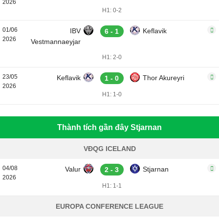
2026
H1: 0-2
01/06
IBV
Keflavik
6 - 1
2026
Vestmannaeyjar
H1: 2-0
23/05
Keflavik
Thor Akureyri
1 - 0
2026
H1: 1-0
Thành tích gần đây Stjarnan
VĐQG ICELAND
04/08
Valur
Stjarnan
2 - 3
2026
H1: 1-1
EUROPA CONFERENCE LEAGUE