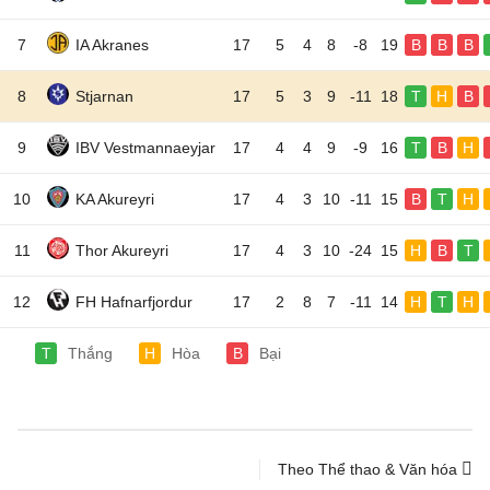
7
IA Akranes
17
5
4
8
-8
19
B
B
B
8
Stjarnan
17
5
3
9
-11
18
T
H
B
9
IBV Vestmannaeyjar
17
4
4
9
-9
16
T
B
H
10
KA Akureyri
17
4
3
10
-11
15
B
T
H
11
Thor Akureyri
17
4
3
10
-24
15
H
B
T
12
FH Hafnarfjordur
17
2
8
7
-11
14
H
T
H
T
Thắng
H
Hòa
B
Bại
Theo Thể thao & Văn hóa