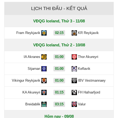
LỊCH THI ĐẤU - KẾT QUẢ
VĐQG Iceland, Thứ 3 - 11/08
Fram Reykjavik
02:15
KR Reykjavik
VĐQG Iceland, Thứ 2 - 10/08
IA Akranes
01:00
Thor Akureyri
Stjarnan
01:00
Keflavik
Vikingur Reykjavik
01:00
IBV Vestmannaey
KA Akureyri
01:15
FH Hafnarfjord
Breidablik
03:15
Valur
Hôm nay - 09/08