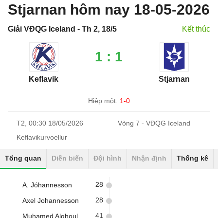
Stjarnan hôm nay 18-05-2026
Giải VĐQG Iceland - Th 2, 18/5
Kết thúc
1 : 1
Keflavik
Stjarnan
Hiệp một:
1-0
T2, 00:30 18/05/2026
Vòng 7 - VĐQG Iceland
Keflavikurvoellur
Tổng quan
Diễn biến
Đội hình
Nhận định
Thống kê
28
A. Jóhannesson
28
Axel Johannesson
41
Muhamed Alghoul