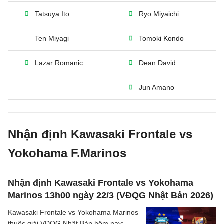
Tatsuya Ito
Ryo Miyaichi
Ten Miyagi
Tomoki Kondo
Lazar Romanic
Dean David
Jun Amano
Nhận định Kawasaki Frontale vs
Yokohama F.Marinos
Nhận định Kawasaki Frontale vs Yokohama
Marinos 13h00 ngày 22/3 (VĐQG Nhật Bản 2026)
Kawasaki Frontale vs Yokohama Marinos
thuộc giải VĐQG Nhật Bản hôm nay: