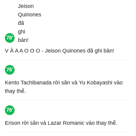
78'
V À A A O O O - Jeison Quinones đã ghi bàn!
76'
Kento Tachibanada rời sân và Yu Kobayashi vào
thay thế.
76'
Erison rời sân và Lazar Romanic vào thay thế.