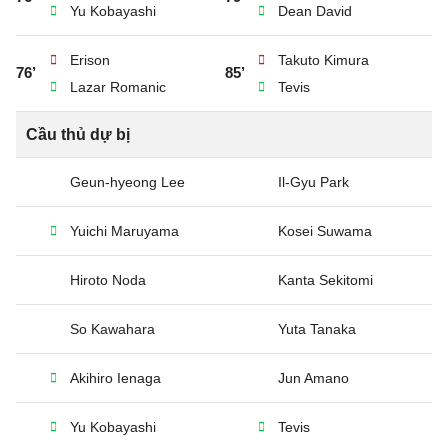
Yu Kobayashi
Dean David
Erison
Takuto Kimura
76’
85’
Lazar Romanic
Tevis
Cầu thủ dự bị
Geun-hyeong Lee
Il-Gyu Park
Yuichi Maruyama
Kosei Suwama
Hiroto Noda
Kanta Sekitomi
So Kawahara
Yuta Tanaka
Akihiro Ienaga
Jun Amano
Yu Kobayashi
Tevis