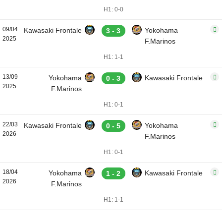
H1: 0-0
09/04
Kawasaki Frontale
Yokohama
3 - 3
2025
F.Marinos
H1: 1-1
13/09
Yokohama
Kawasaki Frontale
0 - 3
2025
F.Marinos
H1: 0-1
22/03
Kawasaki Frontale
Yokohama
0 - 5
2026
F.Marinos
H1: 0-1
18/04
Yokohama
Kawasaki Frontale
1 - 2
2026
F.Marinos
H1: 1-1