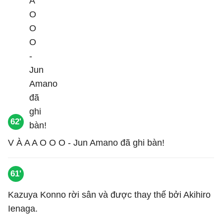
62'
V À A A O O O - Jun Amano đã ghi bàn!
61'
Kazuya Konno rời sân và được thay thế bởi Akihiro
Ienaga.