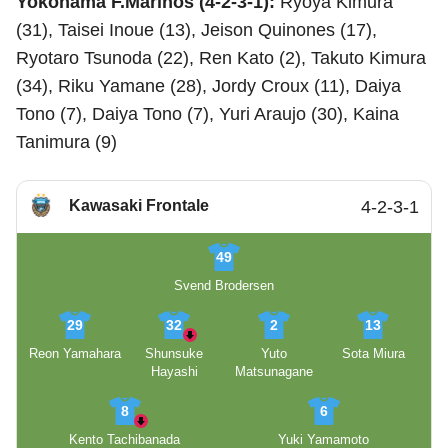
Yokohama F.Marinos (4-2-3-1):
Ryoya Kimura
(31), Taisei Inoue (13), Jeison Quinones (17),
Ryotaro Tsunoda (22), Ren Kato (2), Takuto Kimura
(34), Riku Yamane (28), Jordy Croux (11), Daiya
Tono (7), Daiya Tono (7), Yuri Araujo (30), Kaina
Tanimura (9)
Kawasaki Frontale
4-2-3-1
49
Svend Brodersen
29
32
2
13
Reon Yamahara
Shunsuke
Yuto
Sota Miura
Hayashi
Matsunagane
8
6
Kento Tachibanada
Yuki Yamamoto