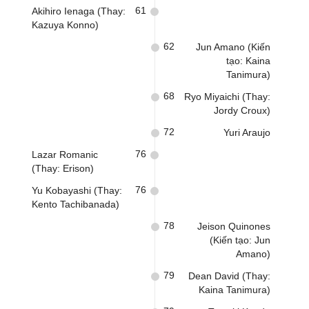
61
Akihiro Ienaga (Thay:
Kazuya Konno)
62
Jun Amano (Kiến
tạo: Kaina
Tanimura)
68
Ryo Miyaichi (Thay:
Jordy Croux)
72
Yuri Araujo
76
Lazar Romanic
(Thay: Erison)
76
Yu Kobayashi (Thay:
Kento Tachibanada)
78
Jeison Quinones
(Kiến tạo: Jun
Amano)
79
Dean David (Thay:
Kaina Tanimura)