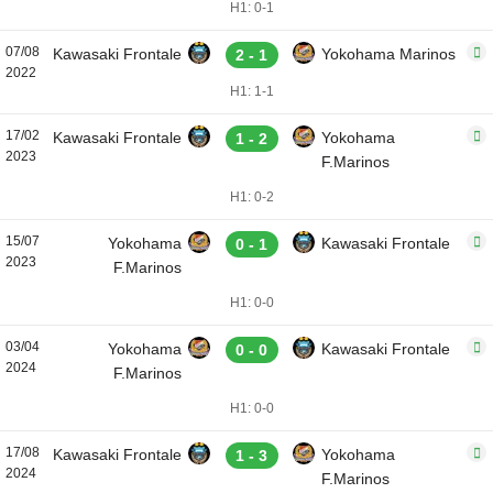
H1: 0-1
07/08
Kawasaki Frontale
Yokohama Marinos
2 - 1
2022
H1: 1-1
17/02
Kawasaki Frontale
Yokohama
1 - 2
2023
F.Marinos
H1: 0-2
15/07
Yokohama
Kawasaki Frontale
0 - 1
2023
F.Marinos
H1: 0-0
03/04
Yokohama
Kawasaki Frontale
0 - 0
2024
F.Marinos
H1: 0-0
17/08
Kawasaki Frontale
Yokohama
1 - 3
2024
F.Marinos