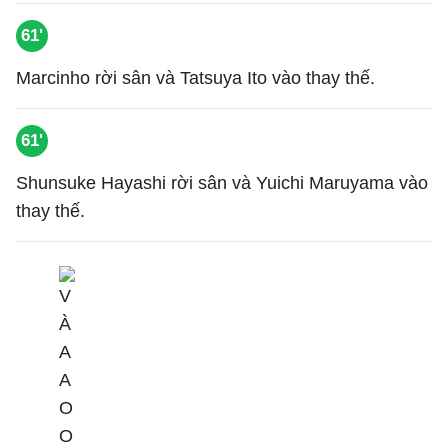
61'
Marcinho rời sân và Tatsuya Ito vào thay thế.
61'
Shunsuke Hayashi rời sân và Yuichi Maruyama vào
thay thế.