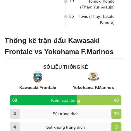
79
Tomoki Kondo
(Thay: Yuri Araujo)
85
Tevis (Thay: Takuto
Kimura)
Thống kê trận đấu Kawasaki
Frontale vs Yokohama F.Marinos
SỐ LIỆU THỐNG KÊ
Kawasaki Frontale
Yokohama F.Marinos
60
40
Kiểm soát bóng
4
10
Sút trúng đích
4
5
Sút không trúng đích