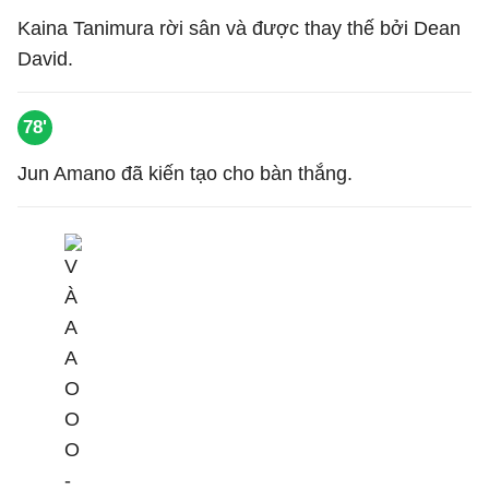
Kaina Tanimura rời sân và được thay thế bởi Dean
David.
78'
Jun Amano đã kiến tạo cho bàn thắng.