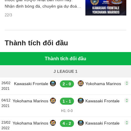
Nhận định bóng đá, chuyên gia dự đoán
kết quả, thông tin phân tích tỷ số trận
22/3
đấu.
Thành tích đối đầu
Thành tích đối đầu
J LEAGUE 1
26/02
Kawasaki Frontale
Yokohama Marinos
2 - 0
2021
04/12
Yokohama Marinos
Kawasaki Frontale
1 - 1
2021
H1: 0-0
23/02
Yokohama Marinos
Kawasaki Frontale
4 - 2
2022