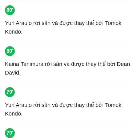
80'
Yuri Araujo rời sân và được thay thế bởi Tomoki
Kondo.
80'
Kaina Tanimura rời sân và được thay thế bởi Dean
David.
79'
Yuri Araujo rời sân và được thay thế bởi Tomoki
Kondo.
79'