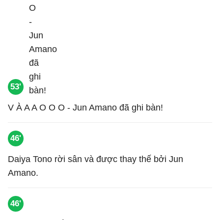
53'
V À A A O O O - Jun Amano đã ghi bàn!
46'
Daiya Tono rời sân và được thay thế bởi Jun
Amano.
46'