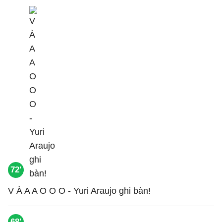
72'
V À A A O O O - Yuri Araujo ghi bàn!
68'