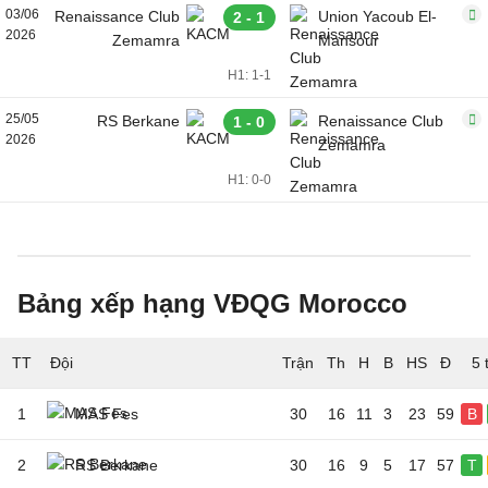
03/06
Renaissance Club
Union Yacoub El-
2 - 1
2026
Zemamra
Mansour
H1: 1-1
25/05
RS Berkane
Renaissance Club
1 - 0
2026
Zemamra
H1: 0-0
Bảng xếp hạng VĐQG Morocco
TT
Đội
5 
1
MAS Fes
30
16
11
3
23
59
B
2
RS Berkane
30
16
9
5
17
57
T