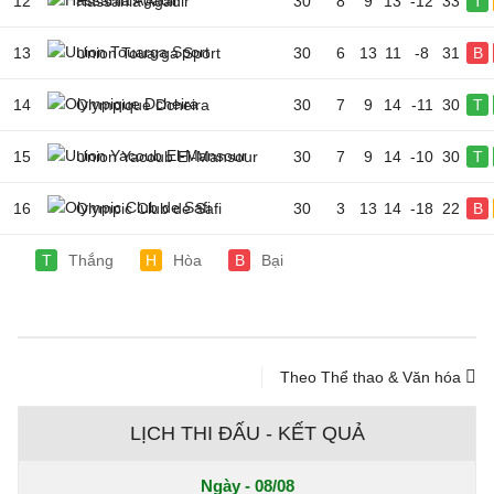
12
Hassania Agadir
30
8
9
13
-12
33
T
13
Union Touarga Sport
30
6
13
11
-8
31
B
14
Olympique Dcheira
30
7
9
14
-11
30
T
15
Union Yacoub El-Mansour
30
7
9
14
-10
30
T
16
Olympic Club de Safi
30
3
13
14
-18
22
B
T
Thắng
H
Hòa
B
Bại
Theo Thể thao & Văn hóa
LỊCH THI ĐẤU - KẾT QUẢ
Ngày - 08/08