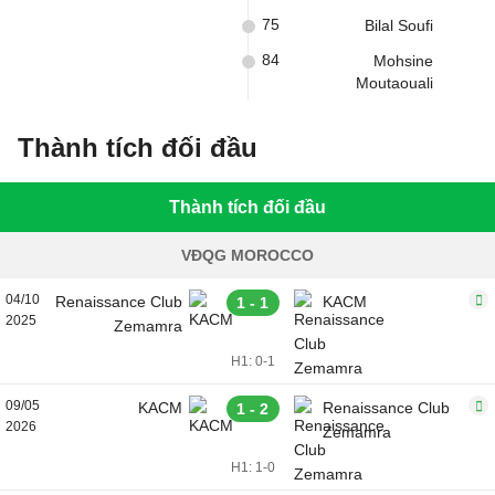
75
Bilal Soufi
84
Mohsine
Moutaouali
Thành tích đối đầu
Thành tích đối đầu
VĐQG MOROCCO
04/10
Renaissance Club
KACM
1 - 1
2025
Zemamra
H1: 0-1
09/05
KACM
Renaissance Club
1 - 2
2026
Zemamra
H1: 1-0