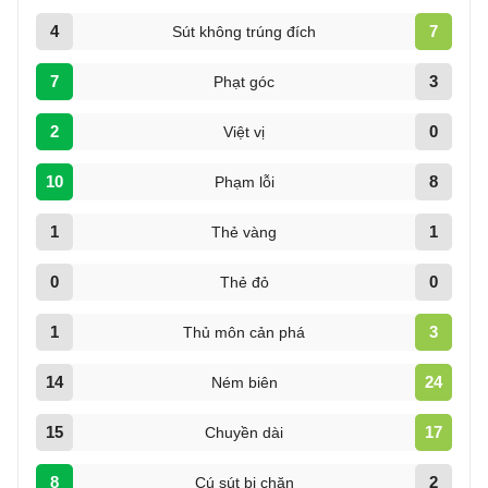
4
7
Sút không trúng đích
7
3
Phạt góc
2
0
Việt vị
10
8
Phạm lỗi
1
1
Thẻ vàng
0
0
Thẻ đỏ
1
3
Thủ môn cản phá
14
24
Ném biên
15
17
Chuyền dài
8
2
Cú sút bị chặn