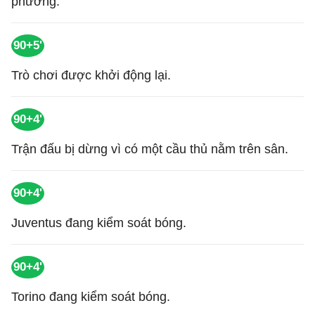
phương.
90+5'
Trò chơi được khởi động lại.
90+4'
Trận đấu bị dừng vì có một cầu thủ nằm trên sân.
90+4'
Juventus đang kiểm soát bóng.
90+4'
Torino đang kiểm soát bóng.