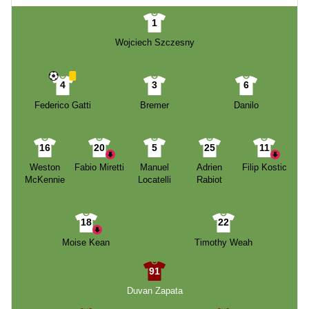
1
Wojciech Szczesny
4
3
6
Federico Gatti
Bremer
Danilo
16
20
5
25
11
Weston
Fabio Miretti
Manuel
Adrien
Filip Kostic
McKennie
Locatelli
Rabiot
18
22
Moise Kean
Timothy Weah
91
Duvan Zapata