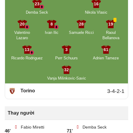
23
16
Demba Seck
Nikola Vlasic
20
8
28
19
Valentino
Ivan Ilic
Samuele Ricci
Raoul
Lazaro
Bellanova
13
3
61
Ricardo Rodriguez
Perr Schuurs
Adrien Tameze
32
Vanja Milinkovic-Savic
Torino
3-4-2-1
Thay người
Fabio Miretti
Demba Seck
46’
71’