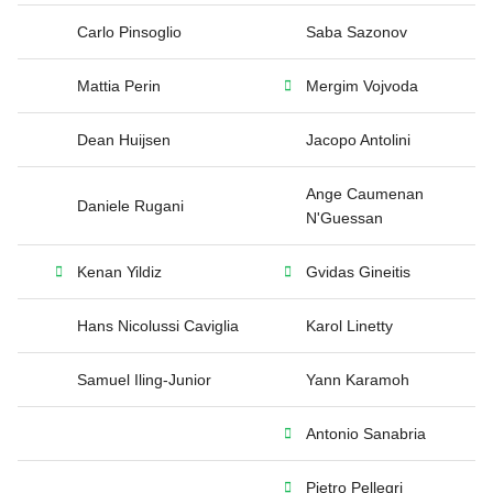
Carlo Pinsoglio
Saba Sazonov
Mattia Perin
Mergim Vojvoda
Dean Huijsen
Jacopo Antolini
Ange Caumenan
Daniele Rugani
N'Guessan
Kenan Yildiz
Gvidas Gineitis
Hans Nicolussi Caviglia
Karol Linetty
Samuel Iling-Junior
Yann Karamoh
Antonio Sanabria
Pietro Pellegri