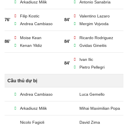
Arkadiusz Milik
Antonio Sanabria
Filip Kostic
Valentino Lazaro
76’
84’
Andrea Cambiaso
Mergim Vojvoda
Moise Kean
Ricardo Rodriguez
86’
84’
Kenan Yildiz
Gvidas Gineitis
Ivan Ilic
84’
Pietro Pellegri
Cầu thủ dự bị
Andrea Cambiaso
Luca Gemello
Arkadiusz Milik
Mihai Maximilian Popa
Nicolo Fagioli
David Zima