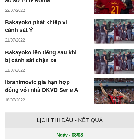
áo số 10 ở Roma
22/07/2022
Bakayoko phát khiếp vì
cảnh sát Ý
21/07/2022
Bakayoko lên tiếng sau khi
bị cảnh sát chặn xe
21/07/2022
Ibrahimovic gia hạn hợp
đồng với nhà ĐKVĐ Serie A
18/07/2022
LỊCH THI ĐẤU - KẾT QUẢ
Ngày - 08/08