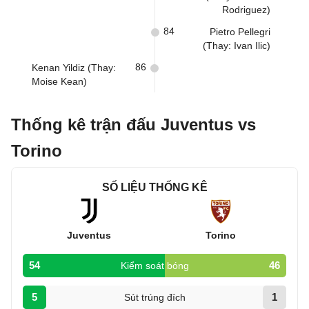
Rodriguez)
84
Pietro Pellegri
(Thay: Ivan Ilic)
86
Kenan Yildiz (Thay:
Moise Kean)
Thống kê trận đấu Juventus vs
Torino
SỐ LIỆU THỐNG KÊ
Juventus
Torino
54
46
Kiểm soát bóng
5
1
Sút trúng đích