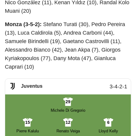
Nico González (11), Kenan Yıldız (10), Randal Kolo
Muani (20)
Monza (3-5-2):
Stefano Turati (30), Pedro Pereira
(13), Luca Caldirola (5), Andrea Carboni (44),
Samuele Birindelli (19), Gaetano Castrovilli (11),
Alessandro Bianco (42), Jean Akpa (7), Giorgos
Kyriakopoulos (77), Dany Mota (47), Gianluca
Caprari (10)
Juventus
3-4-2-1
29
Michele Di Gregorio
15
12
6
Pierre Kalulu
Renato Veiga
Lloyd Kelly