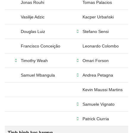
Jonas Rouhi
Tomas Palacios
Vasilije Adzic
Kacper Urbański
Douglas Luiz
Stefano Sensi
Francisco Conceição
Leonardo Colombo
Timothy Weah
Omari Forson
Samuel Mbangula
Andrea Petagna
Kevin Maussi Martins
Samuele Vignato
Patrick Ciurria
Tình hình lực lượng