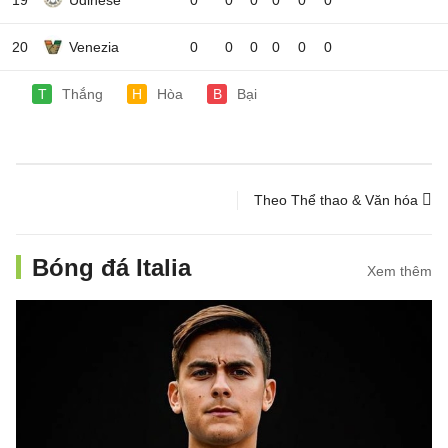
19
Udinese
0
0
0
0
0
0
20
Venezia
0
0
0
0
0
0
T
Thắng
H
Hòa
B
Bại
Theo Thể thao & Văn hóa
Bóng đá Italia
Xem thêm