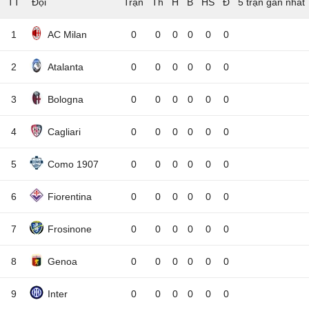
TT
Đội
5 trận gần nhất
1
AC Milan
0
0
0
0
0
0
2
Atalanta
0
0
0
0
0
0
3
Bologna
0
0
0
0
0
0
4
Cagliari
0
0
0
0
0
0
5
Como 1907
0
0
0
0
0
0
6
Fiorentina
0
0
0
0
0
0
7
Frosinone
0
0
0
0
0
0
8
Genoa
0
0
0
0
0
0
9
Inter
0
0
0
0
0
0