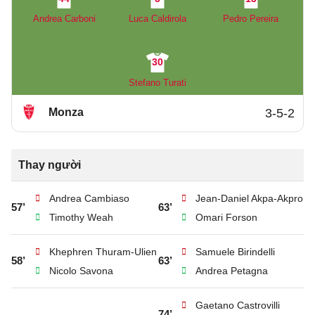
Andrea Carboni
Luca Caldirola
Pedro Pereira
30
Stefano Turati
Monza
3-5-2
Thay người
Andrea Cambiaso
Jean-Daniel Akpa-Akpro
57’
63’
Timothy Weah
Omari Forson
Khephren Thuram-Ulien
Samuele Birindelli
58’
63’
Nicolo Savona
Andrea Petagna
Gaetano Castrovilli
74’