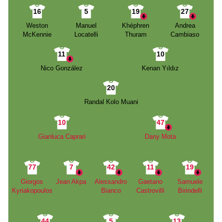
16
5
19
27
Weston
Manuel
Khéphren
Andrea
McKennie
Locatelli
Thuram
Cambiaso
11
10
Nico González
Kenan Yıldız
20
Randal Kolo Muani
10
47
Gianluca Caprari
Dany Mota
77
7
42
11
19
Giorgos
Jean Akpa
Alessandro
Gaetano
Samuele
Kyriakopoulos
Bianco
Castrovilli
Birindelli
44
5
13