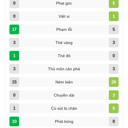
0
5
Phạt góc
0
1
Việt vị
17
5
Phạm lỗi
3
3
Thẻ vàng
1
0
Thẻ đỏ
3
3
Thủ môn cản phá
15
26
Ném biên
0
3
Chuyền dài
1
5
Cú sút bị chặn
10
8
Phát bóng