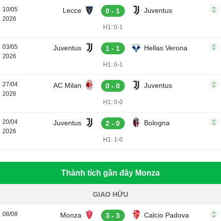
10/05
Lecce
Juventus
0 - 1
2026
H1: 0-1
03/05
Juventus
Hellas Verona
1 - 1
2026
H1: 0-1
27/04
AC Milan
Juventus
0 - 0
2026
H1: 0-0
20/04
Juventus
Bologna
2 - 0
2026
H1: 1-0
Thành tích gần đây Monza
GIAO HỮU
08/08
Monza
Calcio Padova
3 - 3