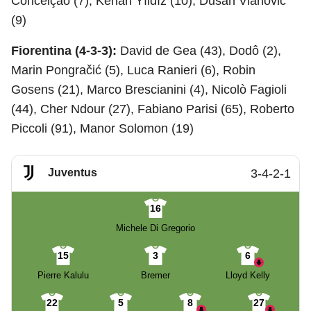
Conceição (7), Kenan Yıldız (10), Dušan Vlahović
(9)
Fiorentina (4-3-3):
David de Gea (43), Dodô (2),
Marin Pongračić (5), Luca Ranieri (6), Robin
Gosens (21), Marco Brescianini (4), Nicolò Fagioli
(44), Cher Ndour (27), Fabiano Parisi (65), Roberto
Piccoli (91), Manor Solomon (19)
Juventus
3-4-2-1
16
Michele Di Gregorio
15
3
6
Pierre Kalulu
Bremer
Lloyd Kelly
22
5
8
27