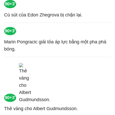
90+3'
Cú sút của Edon Zhegrova bị chặn lại.
90+3'
Marin Pongracic giải tỏa áp lực bằng một pha phá
bóng.
90+3'
Thẻ vàng cho Albert Gudmundsson.