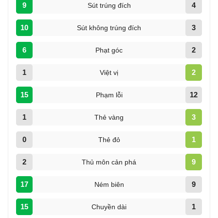
9
4
Sút trúng đích
10
3
Sút không trúng đích
6
2
Phạt góc
1
2
Việt vị
15
12
Phạm lỗi
1
3
Thẻ vàng
0
1
Thẻ đỏ
2
9
Thủ môn cản phá
17
9
Ném biên
15
1
Chuyền dài