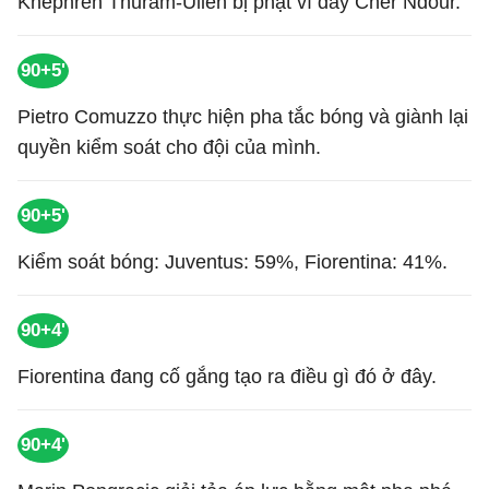
Khephren Thuram-Ulien bị phạt vì đẩy Cher Ndour.
90+5'
Pietro Comuzzo thực hiện pha tắc bóng và giành lại
quyền kiểm soát cho đội của mình.
90+5'
Kiểm soát bóng: Juventus: 59%, Fiorentina: 41%.
90+4'
Fiorentina đang cố gắng tạo ra điều gì đó ở đây.
90+4'