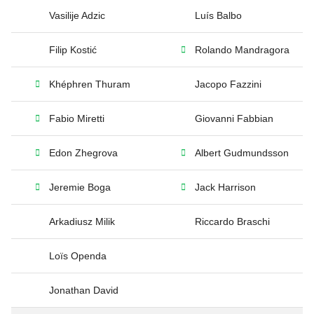
Vasilije Adzic
Luís Balbo
Filip Kostić
Rolando Mandragora
Khéphren Thuram
Jacopo Fazzini
Fabio Miretti
Giovanni Fabbian
Edon Zhegrova
Albert Gudmundsson
Jeremie Boga
Jack Harrison
Arkadiusz Milik
Riccardo Braschi
Loïs Openda
Jonathan David