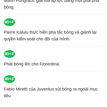
Marin Pongracic giải tỏa áp lực bằng một pha phá
bóng.
90+4'
Pierre Kalulu thực hiện pha tắc bóng và giành lại
quyền kiểm soát cho đội của mình.
90+4'
Phát bóng lên cho Fiorentina.
90+4'
Fabio Miretti của Juventus sút bóng ra ngoài mục
tiêu