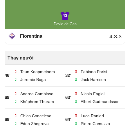
43
David de Gea
Fiorentina
4-3-3
Thay người
Teun Koopmeiners
Fabiano Parisi
46’
32’
Jeremie Boga
Jack Harrison
Andrea Cambiaso
Nicolo Fagioli
69’
63’
Khéphren Thuram
Albert Gudmundsson
Chico Conceicao
Luca Ranieri
69’
64’
Edon Zhegrova
Pietro Comuzzo