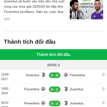
Juventus sẽ bước vào trận sân nhà cuối
cùng của mùa giải 2025/26 khi tiếp đón
Fiorentina tại Allianz. Hiện tại, cuộc đua
giành vé dự Champions League ở Serie A
16/5
đang diễn ra cực kỳ căng thẳng.
Thành tích đối đầu
Thành tích đối đầu
SERIE A
21/09
Juventus
Fiorentina
1 - 0
2017
10/02
Fiorentina
Juventus
0 - 2
2018
02/12
Fiorentina
Juventus
0 - 3