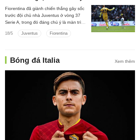
Fiorentina đã giành chiến thắng gây sốc
trước đội chủ nhà Juventus ở vòng 37
Serie A, trong đó đáng chú ý là màn trình
diễn “đỉnh nóc” của David de Gea. Thủ
18/5
Juventus
Fiorentina
thành kỳ cựu này một lần nữa chứng
minh rằng dù thời gian trôi đi, nhưng
những phản xạ cùng các phẩm chất nổi
trội làm nên tên tuổi của anh vẫn chưa hề
Bóng đá Italia
Xem thêm
biến mất.