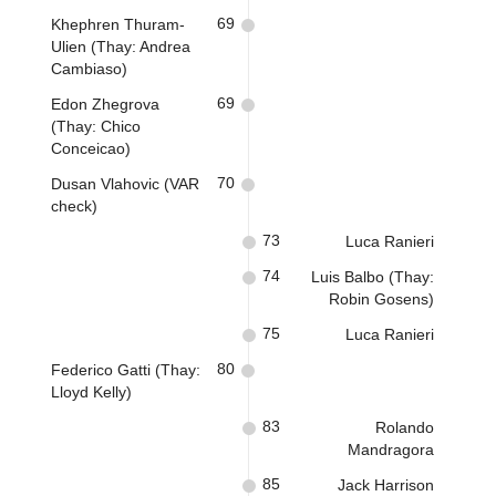
69
Khephren Thuram-
Ulien (Thay: Andrea
Cambiaso)
69
Edon Zhegrova
(Thay: Chico
Conceicao)
70
Dusan Vlahovic (VAR
check)
73
Luca Ranieri
74
Luis Balbo (Thay:
Robin Gosens)
75
Luca Ranieri
80
Federico Gatti (Thay:
Lloyd Kelly)
83
Rolando
Mandragora
85
Jack Harrison