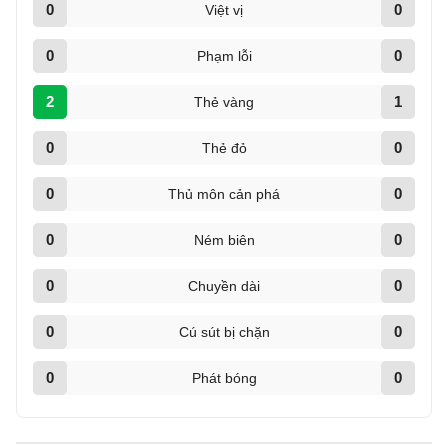
0
0
Việt vị
0
0
Phạm lỗi
2
1
Thẻ vàng
0
0
Thẻ đỏ
0
0
Thủ môn cản phá
0
0
Ném biên
0
0
Chuyền dài
0
0
Cú sút bị chặn
0
0
Phát bóng