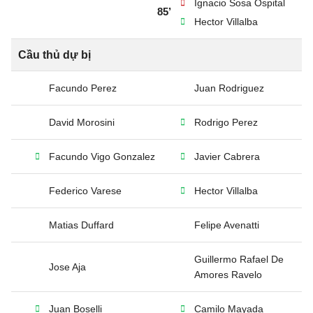
Ignacio Sosa Ospital
85’
Hector Villalba
Cầu thủ dự bị
Facundo Perez
Juan Rodriguez
David Morosini
Rodrigo Perez
Facundo Vigo Gonzalez
Javier Cabrera
Federico Varese
Hector Villalba
Matias Duffard
Felipe Avenatti
Guillermo Rafael De
Jose Aja
Amores Ravelo
Juan Boselli
Camilo Mayada