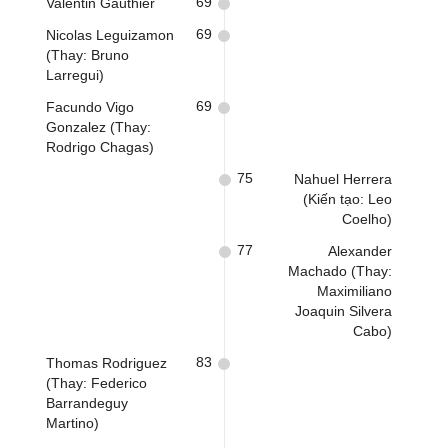
69
Valentin Gauthier
69
Nicolas Leguizamon
(Thay: Bruno
Larregui)
69
Facundo Vigo
Gonzalez (Thay:
Rodrigo Chagas)
75
Nahuel Herrera
(Kiến tạo: Leo
Coelho)
77
Alexander
Machado (Thay:
Maximiliano
Joaquin Silvera
Cabo)
83
Thomas Rodriguez
(Thay: Federico
Barrandeguy
Martino)