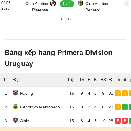
08/05
Club Atletico
Club Atletico
1 - 1
2026
Platense
Penarol
H1: 1-1
Bảng xếp hạng Primera Division
Uruguay
TT
Đội
5 trận 
1
Racing
15
9
4
2
9
31
H
H
2
Deportivo Maldonado
15
9
2
4
8
29
H
T
3
Albion
15
8
4
3
10
28
B
B