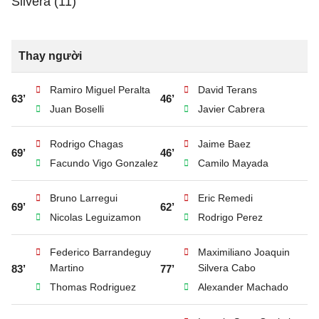
Silvera (11)
Thay người
Ramiro Miguel Peralta
David Terans
63’
46’
Juan Boselli
Javier Cabrera
Rodrigo Chagas
Jaime Baez
69’
46’
Facundo Vigo Gonzalez
Camilo Mayada
Bruno Larregui
Eric Remedi
69’
62’
Nicolas Leguizamon
Rodrigo Perez
Federico Barrandeguy
Maximiliano Joaquin
Martino
Silvera Cabo
83’
77’
Thomas Rodriguez
Alexander Machado