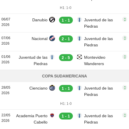
H1: 1-0
06/07
Danubio
Juventud de las
1 - 1
2026
Piedras
07/06
Nacional
Juventud de las
2 - 1
2026
Piedras
01/06
Juventud de las
Montevideo
2 - 5
2026
Piedras
Wanderers
COPA SUDAMERICANA
28/05
Cienciano
Juventud de las
1 - 1
2026
Piedras
H1: 1-0
22/05
Academia Puerto
Juventud de las
1 - 1
2026
Cabello
Piedras