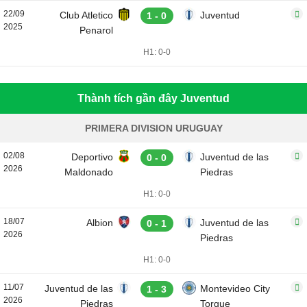
22/09
Club Atletico
Juventud
1 - 0
2025
Penarol
H1: 0-0
Thành tích gần đây Juventud
PRIMERA DIVISION URUGUAY
02/08
Deportivo
Juventud de las
0 - 0
2026
Maldonado
Piedras
H1: 0-0
18/07
Albion
Juventud de las
0 - 1
2026
Piedras
H1: 0-0
11/07
Juventud de las
Montevideo City
1 - 3
2026
Piedras
Torque