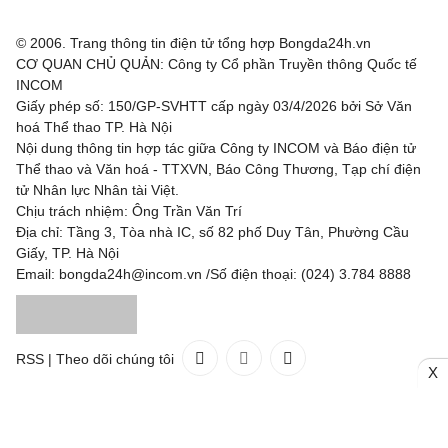
© 2006. Trang thông tin điện tử tổng hợp Bongda24h.vn
CƠ QUAN CHỦ QUẢN: Công ty Cổ phần Truyền thông Quốc tế
INCOM
Giấy phép số: 150/GP-SVHTT cấp ngày 03/4/2026 bởi Sở Văn
hoá Thể thao TP. Hà Nội
Nội dung thông tin hợp tác giữa Công ty INCOM và Báo điện tử
Thể thao và Văn hoá - TTXVN, Báo Công Thương, Tạp chí điện
tử Nhân lực Nhân tài Việt.
Chịu trách nhiệm: Ông Trần Văn Trí
Địa chỉ: Tầng 3, Tòa nhà IC, số 82 phố Duy Tân, Phường Cầu
Giấy, TP. Hà Nội
Email: bongda24h@incom.vn /Số điện thoại: (024) 3.784 8888
RSS
|
Theo dõi chúng tôi
X
Liên hệ
Quảng cáo
(024) 3.784 8888
Toàn bộ bản quyền thuộc
Bongda24h.vn