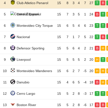
4
Club Atletico Penarol
15
8
3
4
7
27
T
B
5
Central Espanol
15
7
3
5
1
24
B
T
6
Montevideo City Torque
15
6
5
4
6
23
T
T
7
Nacional
15
7
1
7
5
22
T
B
8
Defensor Sporting
15
5
6
4
2
21
B
H
9
Liverpool
15
5
5
5
2
20
H
T
10
Montevideo Wanderers
15
6
2
7
-5
20
H
H
11
Danubio
15
4
6
5
-4
18
B
H
12
Cerro Largo
15
5
2
8
-3
17
T
T
13
Boston River
15
5
2
8
-6
17
B
B