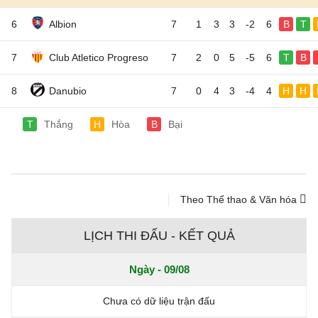
6
Albion
7
1
3
3
-2
6
B
T
7
Club Atletico Progreso
7
2
0
5
-5
6
T
B
8
Danubio
7
0
4
3
-4
4
H
H
T
Thắng
H
Hòa
B
Bại
Theo Thể thao & Văn hóa
LỊCH THI ĐẤU - KẾT QUẢ
Ngày - 09/08
Chưa có dữ liệu trận đấu