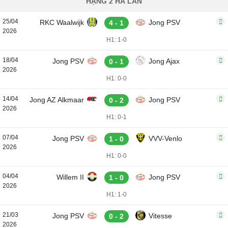
HẠNG 2 HÀ LAN
25/04
RKC Waalwijk
Jong PSV
4 - 1
2026
H1: 1-0
18/04
Jong PSV
Jong Ajax
0 - 1
2026
H1: 0-0
14/04
Jong AZ Alkmaar
Jong PSV
0 - 2
2026
H1: 0-1
07/04
Jong PSV
VVV-Venlo
1 - 0
2026
H1: 0-0
04/04
Willem II
Jong PSV
1 - 0
2026
H1: 1-0
21/03
Jong PSV
Vitesse
0 - 2
2026