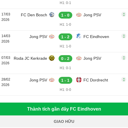
H1: 0-1
17/03
FC Den Bosch
Jong PSV
1 - 0
2026
H1: 1-0
14/03
Jong PSV
FC Eindhoven
1 - 2
2026
H1: 1-0
07/03
Roda JC Kerkrade
Jong PSV
0 - 2
2026
H1: 0-1
28/02
Jong PSV
FC Dordrecht
1 - 1
2026
H1: 0-0
Thành tích gần đây FC Eindhoven
GIAO HỮU