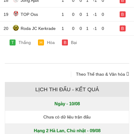
18
Jong Ajax
1
0
0
1
-1
0
B
19
TOP Oss
1
0
0
1
-1
0
B
20
Roda JC Kerkrade
1
0
0
1
-1
0
B
T
Thắng
H
Hòa
B
Bại
Theo Thể thao & Văn hóa
LỊCH THI ĐẤU - KẾT QUẢ
Ngày - 10/08
Chưa có dữ liệu trận đấu
Hạng 2 Hà Lan, Chủ nhật - 09/08