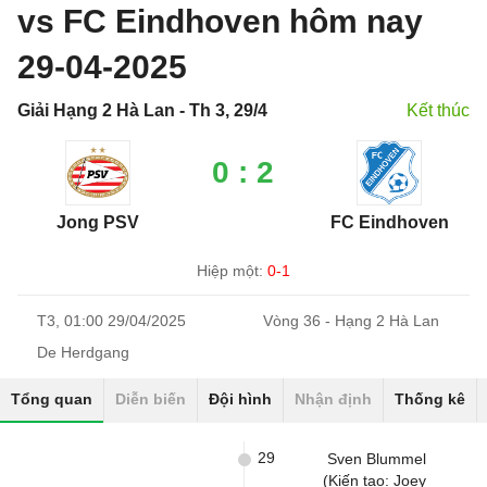
vs FC Eindhoven hôm nay
29-04-2025
Giải Hạng 2 Hà Lan - Th 3, 29/4
Kết thúc
0 : 2
Jong PSV
FC Eindhoven
Hiệp một:
0-1
T3, 01:00 29/04/2025
Vòng 36 - Hạng 2 Hà Lan
De Herdgang
Tổng quan
Diễn biến
Đội hình
Nhận định
Thống kê
29
Sven Blummel
(Kiến tạo: Joey