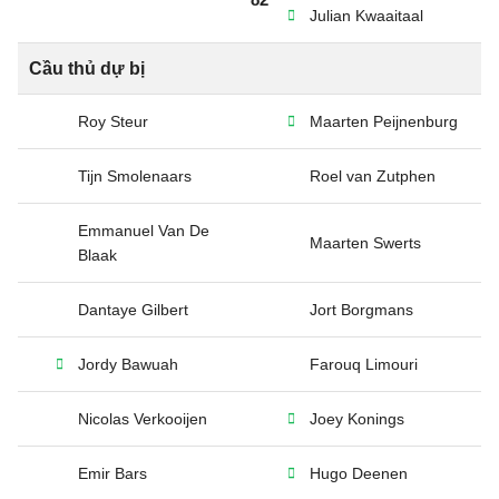
Julian Kwaaitaal
Cầu thủ dự bị
Roy Steur
Maarten Peijnenburg
Tijn Smolenaars
Roel van Zutphen
Emmanuel Van De
Maarten Swerts
Blaak
Dantaye Gilbert
Jort Borgmans
Jordy Bawuah
Farouq Limouri
Nicolas Verkooijen
Joey Konings
Emir Bars
Hugo Deenen