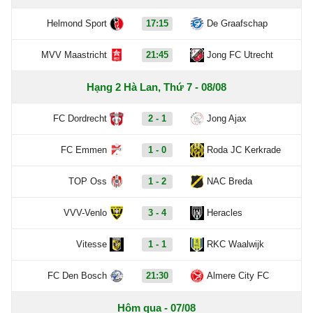
Helmond Sport
17:15
De Graafschap
MVV Maastricht
21:45
Jong FC Utrecht
Hạng 2 Hà Lan, Thứ 7 - 08/08
FC Dordrecht
2 - 1
Jong Ajax
FC Emmen
1 - 0
Roda JC Kerkrade
TOP Oss
1 - 2
NAC Breda
VVV-Venlo
3 - 4
Heracles
Vitesse
1 - 1
RKC Waalwijk
FC Den Bosch
21:30
Almere City FC
Hôm qua - 07/08