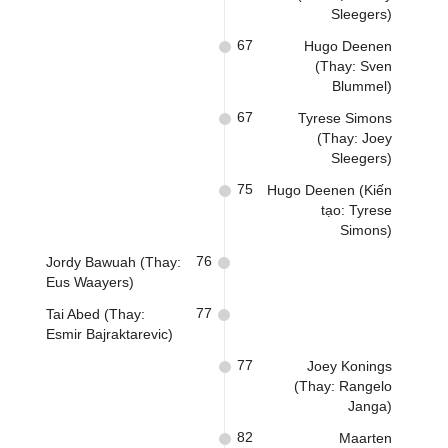
Sleegers)
67
Hugo Deenen
(Thay: Sven
Blummel)
67
Tyrese Simons
(Thay: Joey
Sleegers)
75
Hugo Deenen (Kiến
tạo: Tyrese
Simons)
76
Jordy Bawuah (Thay:
Eus Waayers)
77
Tai Abed (Thay:
Esmir Bajraktarevic)
77
Joey Konings
(Thay: Rangelo
Janga)
82
Maarten