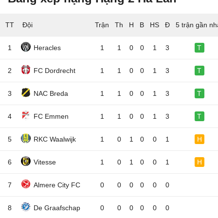
TT
Đội
5 trận gần nh
1
Heracles
1
1
0
0
1
3
T
2
FC Dordrecht
1
1
0
0
1
3
T
3
NAC Breda
1
1
0
0
1
3
T
4
FC Emmen
1
1
0
0
1
3
T
5
RKC Waalwijk
1
0
1
0
0
1
H
6
Vitesse
1
0
1
0
0
1
H
7
Almere City FC
0
0
0
0
0
0
8
De Graafschap
0
0
0
0
0
0