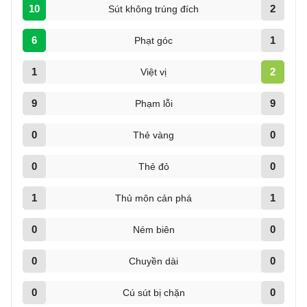
10
2
Sút không trúng đích
6
1
Phạt góc
1
2
Việt vị
9
9
Phạm lỗi
0
0
Thẻ vàng
0
0
Thẻ đỏ
1
1
Thủ môn cản phá
0
0
Ném biên
0
0
Chuyền dài
0
0
Cú sút bị chặn