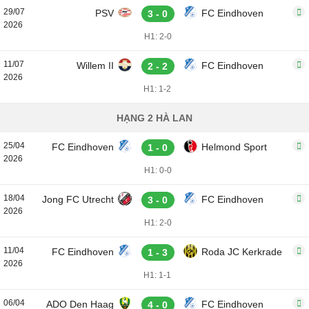
29/07
PSV
FC Eindhoven
3 - 0
2026
H1: 2-0
11/07
Willem II
FC Eindhoven
2 - 2
2026
H1: 1-2
HẠNG 2 HÀ LAN
25/04
FC Eindhoven
Helmond Sport
1 - 0
2026
H1: 0-0
18/04
Jong FC Utrecht
FC Eindhoven
3 - 0
2026
H1: 2-0
11/04
FC Eindhoven
Roda JC Kerkrade
1 - 3
2026
H1: 1-1
06/04
ADO Den Haag
FC Eindhoven
4 - 0