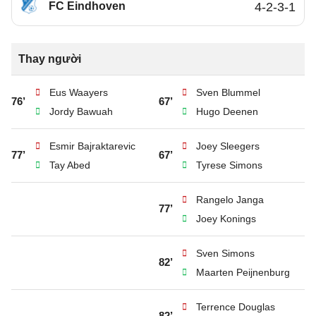
FC Eindhoven
4-2-3-1
Thay người
Eus Waayers
Sven Blummel
76’
67’
Jordy Bawuah
Hugo Deenen
Esmir Bajraktarevic
Joey Sleegers
77’
67’
Tay Abed
Tyrese Simons
Rangelo Janga
77’
Joey Konings
Sven Simons
82’
Maarten Peijnenburg
Terrence Douglas
82’