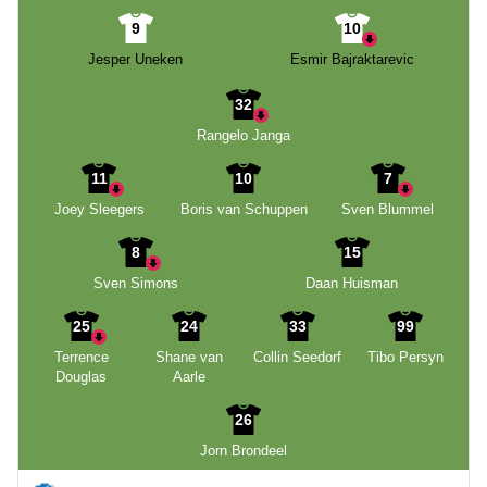
9
10
Jesper Uneken
Esmir Bajraktarevic
32
Rangelo Janga
11
10
7
Joey Sleegers
Boris van Schuppen
Sven Blummel
8
15
Sven Simons
Daan Huisman
25
24
33
99
Terrence
Shane van
Collin Seedorf
Tibo Persyn
Douglas
Aarle
26
Jorn Brondeel