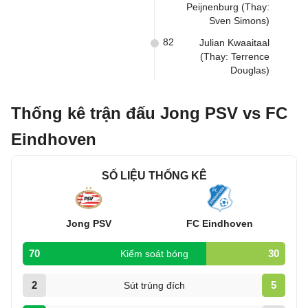
Peijnenburg (Thay:
Sven Simons)
82
Julian Kwaaitaal
(Thay: Terrence
Douglas)
Thống kê trận đấu Jong PSV vs FC
Eindhoven
SỐ LIỆU THỐNG KÊ
Jong PSV
FC Eindhoven
70
30
Kiểm soát bóng
2
5
Sút trúng đích