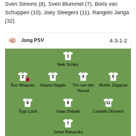
Sven Simons (8), Sven Blummel (7), Boris van
Schuppen (10), Joey Sleegers (11), Rangelo Janga
(32)
Jong PSV
4-3-1-2
1
Niek Schiks
2
3
4
5
Eus Waayers
Adamo Nagalo
Tim van den
Muhlis Dagasan
Heuvel
6
8
11
Tygo Land
Isaac Babadi
Couhaib Driouech
7
Johan Bakayoko