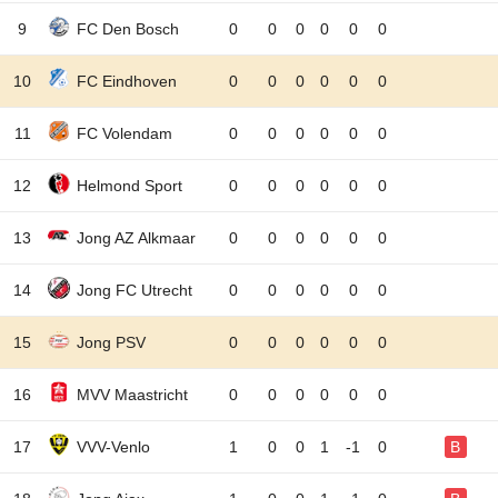
9
FC Den Bosch
0
0
0
0
0
0
10
FC Eindhoven
0
0
0
0
0
0
11
FC Volendam
0
0
0
0
0
0
12
Helmond Sport
0
0
0
0
0
0
13
Jong AZ Alkmaar
0
0
0
0
0
0
14
Jong FC Utrecht
0
0
0
0
0
0
15
Jong PSV
0
0
0
0
0
0
16
MVV Maastricht
0
0
0
0
0
0
17
VVV-Venlo
1
0
0
1
-1
0
B