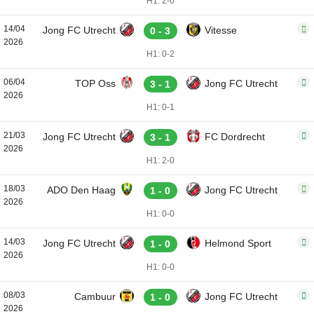
H1: 2-0
14/04
Jong FC Utrecht
Vitesse
0 - 3
2026
H1: 0-2
06/04
TOP Oss
Jong FC Utrecht
3 - 1
2026
H1: 0-1
21/03
Jong FC Utrecht
FC Dordrecht
3 - 1
2026
H1: 2-0
18/03
ADO Den Haag
Jong FC Utrecht
1 - 0
2026
H1: 0-0
14/03
Jong FC Utrecht
Helmond Sport
1 - 0
2026
H1: 0-0
08/03
Cambuur
Jong FC Utrecht
1 - 0
2026