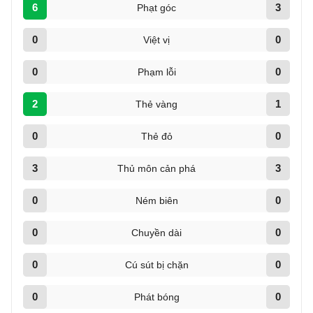
6
3
Phạt góc
0
0
Việt vị
0
0
Phạm lỗi
2
1
Thẻ vàng
0
0
Thẻ đỏ
3
3
Thủ môn cản phá
0
0
Ném biên
0
0
Chuyền dài
0
0
Cú sút bị chặn
0
0
Phát bóng