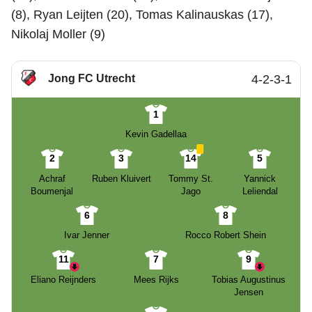
(8), Ryan Leijten (20), Tomas Kalinauskas (17),
Nikolaj Moller (9)
Jong FC Utrecht
4-2-3-1
1
Kevin Gadellaa
2
3
14
5
Achraf
Ruben Kluivert
Tommy St.
Yannick
Boumenjal
Jago
Leliendal
6
8
Ivar Jenner
Rocco Robert Shein
11
7
9
Eliano Reijnders
Mees Rijks
Tobias Augustinus
Jensen