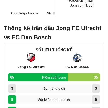
Patoulidis (Thay:
Jorn van Hedel)
90
Gio-Renys Felicia
Thống kê trận đấu Jong FC Utrecht
vs FC Den Bosch
SỐ LIỆU THỐNG KÊ
Jong FC Utrecht
FC Den Bosch
65
35
Kiểm soát bóng
3
3
Sút trúng đích
8
5
Sút không trúng đích