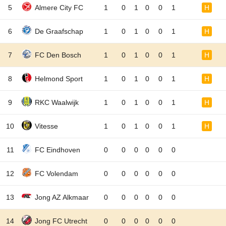
5
Almere City FC
1
0
1
0
0
1
H
6
De Graafschap
1
0
1
0
0
1
H
7
FC Den Bosch
1
0
1
0
0
1
H
8
Helmond Sport
1
0
1
0
0
1
H
9
RKC Waalwijk
1
0
1
0
0
1
H
10
Vitesse
1
0
1
0
0
1
H
11
FC Eindhoven
0
0
0
0
0
0
12
FC Volendam
0
0
0
0
0
0
13
Jong AZ Alkmaar
0
0
0
0
0
0
14
Jong FC Utrecht
0
0
0
0
0
0