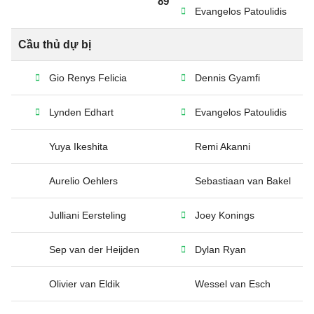
89’
Evangelos Patoulidis
Cầu thủ dự bị
Gio Renys Felicia
Dennis Gyamfi
Lynden Edhart
Evangelos Patoulidis
Yuya Ikeshita
Remi Akanni
Aurelio Oehlers
Sebastiaan van Bakel
Julliani Eersteling
Joey Konings
Sep van der Heijden
Dylan Ryan
Olivier van Eldik
Wessel van Esch