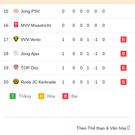
15
Jong PSV
0
0
0
0
0
0
16
MVV Maastricht
0
0
0
0
0
0
17
VVV-Venlo
1
0
0
1
-1
0
B
18
Jong Ajax
1
0
0
1
-1
0
B
19
TOP Oss
1
0
0
1
-1
0
B
20
Roda JC Kerkrade
1
0
0
1
-1
0
B
T
Thắng
H
Hòa
B
Bại
Theo Thể thao & Văn hóa