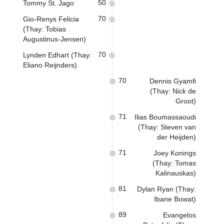
50
Tommy St. Jago
70
Gio-Renys Felicia
(Thay: Tobias
Augustinus-Jensen)
70
Lynden Edhart (Thay:
Eliano Reijnders)
70
Dennis Gyamfi
(Thay: Nick de
Groot)
71
Ilias Boumassaoudi
(Thay: Steven van
der Heijden)
71
Joey Konings
(Thay: Tomas
Kalinauskas)
81
Dylan Ryan (Thay:
Ibane Bowat)
89
Evangelos