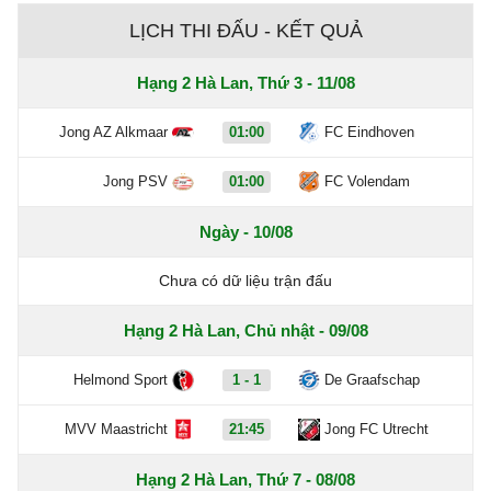
LỊCH THI ĐẤU - KẾT QUẢ
Hạng 2 Hà Lan, Thứ 3 - 11/08
Jong AZ Alkmaar
01:00
FC Eindhoven
Jong PSV
01:00
FC Volendam
Ngày - 10/08
Chưa có dữ liệu trận đấu
Hạng 2 Hà Lan, Chủ nhật - 09/08
Helmond Sport
1 - 1
De Graafschap
MVV Maastricht
21:45
Jong FC Utrecht
Hạng 2 Hà Lan, Thứ 7 - 08/08