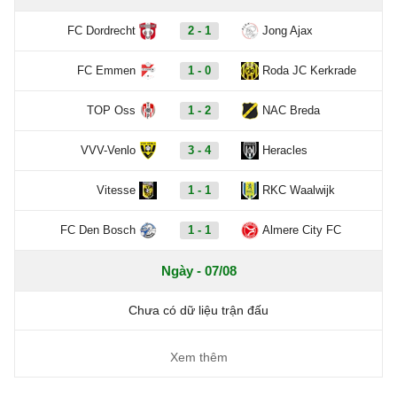
FC Dordrecht
2 - 1
Jong Ajax
FC Emmen
1 - 0
Roda JC Kerkrade
TOP Oss
1 - 2
NAC Breda
VVV-Venlo
3 - 4
Heracles
Vitesse
1 - 1
RKC Waalwijk
FC Den Bosch
1 - 1
Almere City FC
Ngày - 07/08
Chưa có dữ liệu trận đấu
Xem thêm