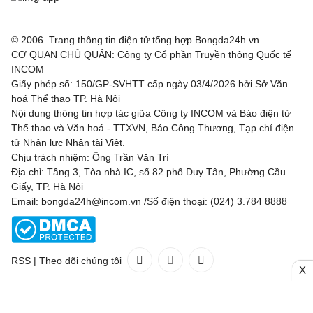
© 2006. Trang thông tin điện tử tổng hợp Bongda24h.vn
CƠ QUAN CHỦ QUẢN: Công ty Cổ phần Truyền thông Quốc tế
INCOM
Giấy phép số: 150/GP-SVHTT cấp ngày 03/4/2026 bởi Sở Văn
hoá Thể thao TP. Hà Nội
Nội dung thông tin hợp tác giữa Công ty INCOM và Báo điện tử
Thể thao và Văn hoá - TTXVN, Báo Công Thương, Tạp chí điện
tử Nhân lực Nhân tài Việt.
Chịu trách nhiệm: Ông Trần Văn Trí
Địa chỉ: Tầng 3, Tòa nhà IC, số 82 phố Duy Tân, Phường Cầu
Giấy, TP. Hà Nội
Email: bongda24h@incom.vn /Số điện thoại: (024) 3.784 8888
RSS
|
Theo dõi chúng tôi
X
Liên hệ
Quảng cáo
(024) 3.784 8888