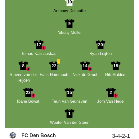
10
Anthony Descotte
9
Nikolaj Moller
17
20
Tomas Kalinauskas
Ryan Leijten
8
22
14
18
Steven van der
Faris Hammouti
Nick de Groot
Rik Mulders
Heijden
23
15
2
Ibane Bowat
Teun Van Grunsven
Jorn Van Hedel
1
Wouter Van der Steen
FC Den Bosch
3-4-2-1