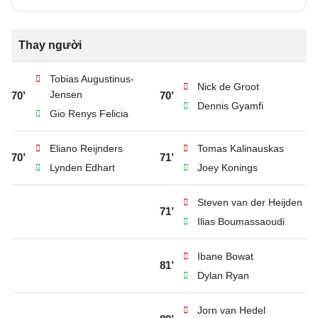
Thay người
Tobias Augustinus-
Nick de Groot
Jensen
70’
70’
Dennis Gyamfi
Gio Renys Felicia
Eliano Reijnders
Tomas Kalinauskas
70’
71’
Lynden Edhart
Joey Konings
Steven van der Heijden
71’
Ilias Boumassaoudi
Ibane Bowat
81’
Dylan Ryan
Jorn van Hedel