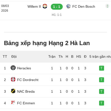
08/03
Willem II
FC Den Bosch
1 - 1
2026
H1: 1-1
Bảng xếp hạng Hạng 2 Hà Lan
TT
Đội
5 trận gần nh
1
Heracles
1
1
0
0
1
3
T
2
FC Dordrecht
1
1
0
0
1
3
T
3
NAC Breda
1
1
0
0
1
3
T
4
FC Emmen
1
1
0
0
1
3
T