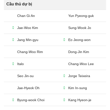
Cầu thủ dự bị
Chan Gi An
Yun Pyeong-guk
Jae-Woo Kim
Sung-Wook Jo
Jang Min-gyu
Eo Jeong-won
Chang-Woo Rim
Dong-Jin Kim
Italo
Chang-Woo Lee
Seo Jin-su
Jorge Teixeira
Jae-Hyeok Oh
Kim In-sung
Byung-wook Choi
Kang Hyeon-je