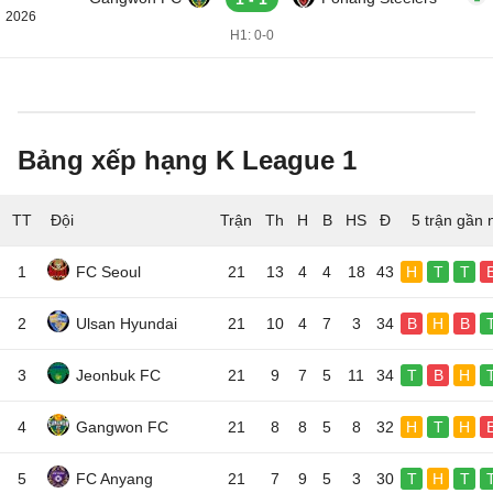
2026
H1: 0-0
Bảng xếp hạng K League 1
TT
Đội
5 trận gần 
1
FC Seoul
21
13
4
4
18
43
H
T
T
2
Ulsan Hyundai
21
10
4
7
3
34
B
H
B
3
Jeonbuk FC
21
9
7
5
11
34
T
B
H
4
Gangwon FC
21
8
8
5
8
32
H
T
H
5
FC Anyang
21
7
9
5
3
30
T
H
T