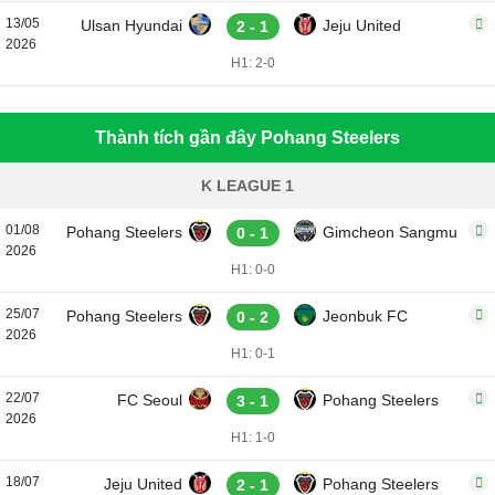
13/05
Ulsan Hyundai
Jeju United
2 - 1
2026
H1: 2-0
Thành tích gần đây Pohang Steelers
K LEAGUE 1
01/08
Pohang Steelers
Gimcheon Sangmu
0 - 1
2026
H1: 0-0
25/07
Pohang Steelers
Jeonbuk FC
0 - 2
2026
H1: 0-1
22/07
FC Seoul
Pohang Steelers
3 - 1
2026
H1: 1-0
18/07
Jeju United
Pohang Steelers
2 - 1