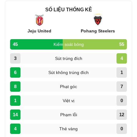
SỐ LIỆU THỐNG KÊ
Jeju United
Pohang Steelers
45
55
Kiểm soát bóng
3
4
Sút trúng đích
6
1
Sút không trúng đích
8
7
Phạt góc
1
0
Việt vị
14
12
Phạm lỗi
4
0
Thẻ vàng