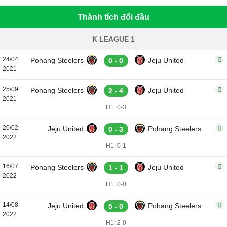
Thành tích đối đầu
K LEAGUE 1
24/04
Pohang Steelers
Jeju United
0 - 0
2021
25/09
Pohang Steelers
Jeju United
2 - 4
2021
H1: 0-3
20/02
Jeju United
Pohang Steelers
0 - 3
2022
H1: 0-1
16/07
Pohang Steelers
Jeju United
1 - 1
2022
H1: 0-0
14/08
Jeju United
Pohang Steelers
5 - 0
2022
H1: 2-0