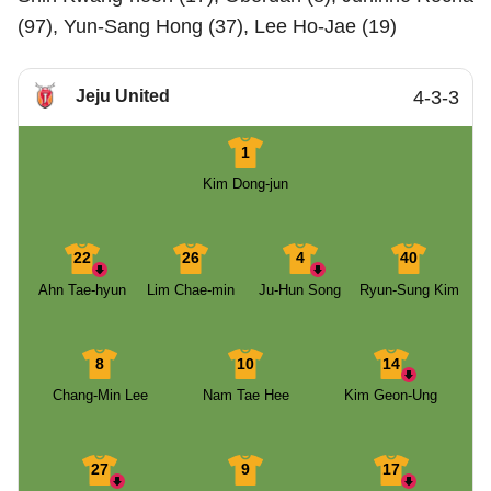
(97), Yun-Sang Hong (37), Lee Ho-Jae (19)
Jeju United
4-3-3
1
Kim Dong-jun
22
26
4
40
Ahn Tae-hyun
Lim Chae-min
Ju-Hun Song
Ryun-Sung Kim
8
10
14
Chang-Min Lee
Nam Tae Hee
Kim Geon-Ung
27
9
17