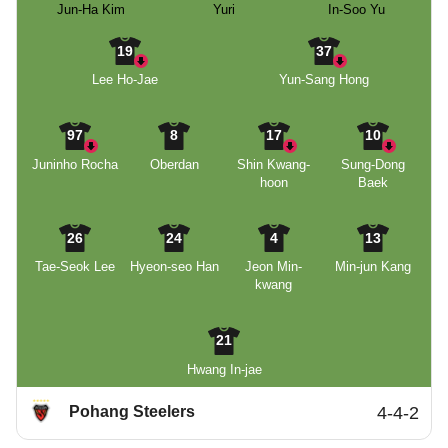
Jun-Ha Kim
Yuri
In-Soo Yu
19
37
Lee Ho-Jae
Yun-Sang Hong
97
8
17
10
Juninho Rocha
Oberdan
Shin Kwang-
Sung-Dong
hoon
Baek
26
24
4
13
Tae-Seok Lee
Hyeon-seo Han
Jeon Min-
Min-jun Kang
kwang
21
Hwang In-jae
Pohang Steelers
4-4-2