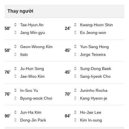
Thay người
Tae-Hyun An
Kwang-Hoon Shin
58’
24’
Jang Min-gyu
Eo Jeong-won
Geon-Woong Kim
Yun-Sang Hong
58’
45’
Italo
Jorge Teixeira
Ju-Hun Song
Sung-Dong Baek
76’
45’
Jae-Woo Kim
Sang-hyeok Cho
In-Soo Yu
Juninho Rocha
76’
70’
Byung-wook Choi
Kang Hyeon-je
Jun-Ha Kim
Ho-Jae Lee
90’
84’
Dong-Jin Park
Kim In-sung