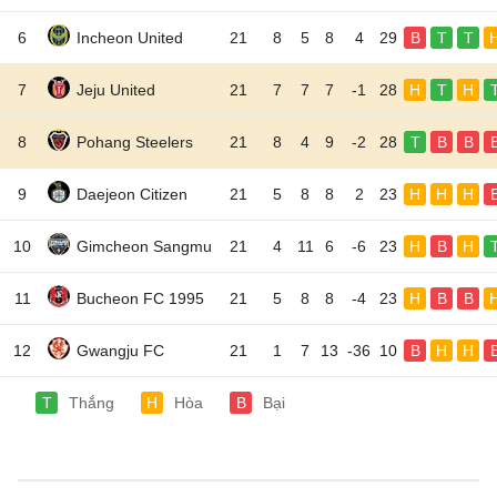
6
Incheon United
21
8
5
8
4
29
B
T
T
7
Jeju United
21
7
7
7
-1
28
H
T
H
8
Pohang Steelers
21
8
4
9
-2
28
T
B
B
9
Daejeon Citizen
21
5
8
8
2
23
H
H
H
10
Gimcheon Sangmu
21
4
11
6
-6
23
H
B
H
11
Bucheon FC 1995
21
5
8
8
-4
23
H
B
B
12
Gwangju FC
21
1
7
13
-36
10
B
H
H
T
Thắng
H
Hòa
B
Bại