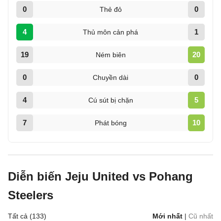
0
0
Thẻ đỏ
4
1
Thủ môn cản phá
19
20
Ném biên
0
0
Chuyền dài
4
5
Cú sút bị chặn
7
10
Phát bóng
Diễn biến Jeju United vs Pohang
Steelers
Tất cả (133)
Mới nhất
|
Cũ nhất