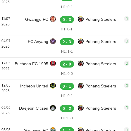
2026
H1: 0-1
11/07
Gwangju FC
Pohang Steelers
0 - 3
2026
H1: 0-1
04/07
FC Anyang
Pohang Steelers
2 - 3
2026
H1: 1-1
17/05
Bucheon FC 1995
Pohang Steelers
2 - 0
2026
H1: 0-0
12/05
Incheon United
Pohang Steelers
0 - 1
2026
H1: 0-1
09/05
Daejeon Citizen
Pohang Steelers
0 - 2
2026
H1: 0-0
05/05
Gangwon FC
Pohang Steelers
1 - 1