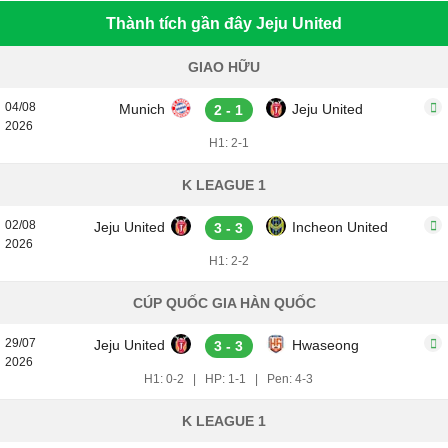
Thành tích gần đây Jeju United
GIAO HỮU
04/08
Munich
Jeju United
2 - 1
2026
H1: 2-1
K LEAGUE 1
02/08
Jeju United
Incheon United
3 - 3
2026
H1: 2-2
CÚP QUỐC GIA HÀN QUỐC
29/07
Jeju United
Hwaseong
3 - 3
2026
H1: 0-2
|
HP: 1-1
|
Pen: 4-3
K LEAGUE 1