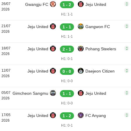
26/07
Gwangju FC
Jeju United
1 - 2
2026
H1: 1-1
21/07
Jeju United
Gangwon FC
1 - 1
2026
H1: 1-1
18/07
Jeju United
Pohang Steelers
2 - 1
2026
H1: 0-1
12/07
Jeju United
Daejeon Citizen
0 - 0
2026
H1: 0-0
05/07
Gimcheon Sangmu
Jeju United
1 - 1
2026
H1: 0-0
17/05
Jeju United
FC Anyang
1 - 2
2026
H1: 0-1