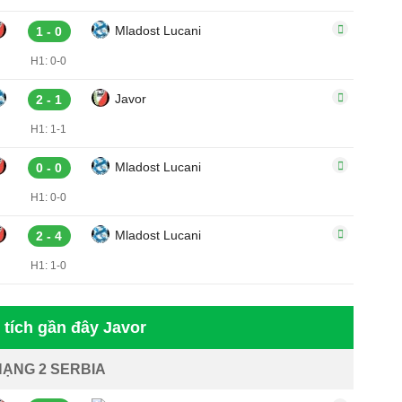
Mladost Lucani
1 - 0
H1: 0-0
Javor
2 - 1
H1: 1-1
Mladost Lucani
0 - 0
H1: 0-0
Mladost Lucani
2 - 4
H1: 1-0
tích gần đây Javor
HẠNG 2 SERBIA