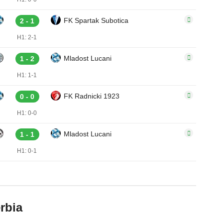
FK Spartak Subotica
2 - 1
H1: 2-1
Mladost Lucani
1 - 2
H1: 1-1
FK Radnicki 1923
0 - 0
H1: 0-0
Mladost Lucani
1 - 1
H1: 0-1
rbia