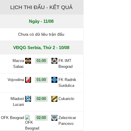
LỊCH THI ĐẤU - KẾT QUẢ
Ngày - 11/08
Chưa có dữ liệu trận đấu
VĐQG Serbia, Thứ 2 - 10/08
Macva
01:00
FK IMT
Sabac
Beograd
Vojvodina
01:00
FK Radnik
Surdulica
Mladost
02:00
Cukaricki
Lucani
OFK Beograd
02:00
Zeleznicar
Pancevo