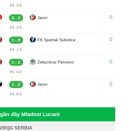
H1: 3-0
Javor
3 - 2
H1: 2-0
FK Spartak Subotica
1 - 0
H1: 1-0
Zeleznicar Pancevo
1 - 2
H1: 0-0
Javor
1 - 2
H1: 0-0
 gần đây Mladost Lucani
VĐQG SERBIA