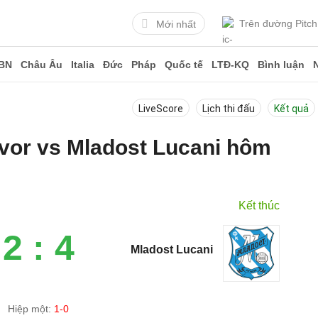
Trên đường Pitch
Mới nhất
BN
Châu Âu
Italia
Đức
Pháp
Quốc tế
LTĐ-KQ
Bình luận
LiveScore
Lịch thi đấu
Kết quả
avor vs Mladost Lucani hôm
Kết thúc
2 : 4
Mladost Lucani
Hiệp một:
1-0