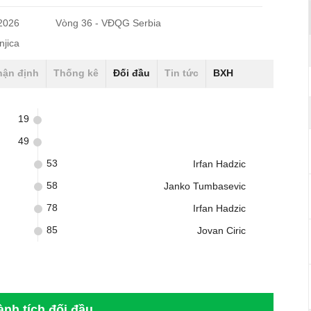
/2026
Vòng 36 - VĐQG Serbia
njica
hận định
Thống kê
Đối đầu
Tin tức
BXH
19
49
53
Irfan Hadzic
58
Janko Tumbasevic
78
Irfan Hadzic
85
Jovan Ciric
ành tích đối đầu