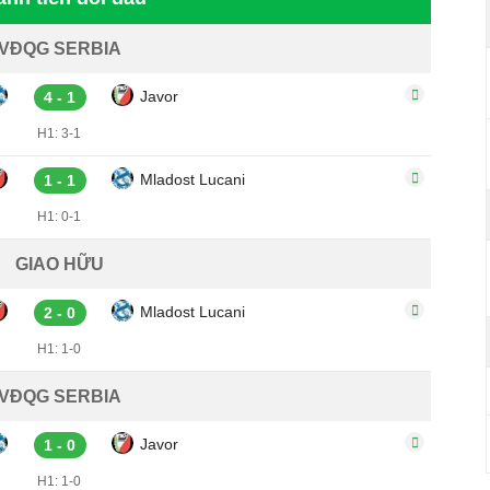
VĐQG SERBIA
Javor
4 - 1
H1: 3-1
Mladost Lucani
1 - 1
H1: 0-1
GIAO HỮU
Mladost Lucani
2 - 0
H1: 1-0
VĐQG SERBIA
Javor
1 - 0
H1: 1-0