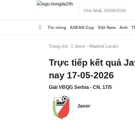
Chủ Nhật, 09/08/2026
Tin nóng
ASEAN Cup
Việt Nam
Anh
T
Trang chủ
Javor - Mladost Lucani
Trực tiếp kết quả J
nay 17-05-2026
Giải VĐQG Serbia - CN, 17/5
Javor