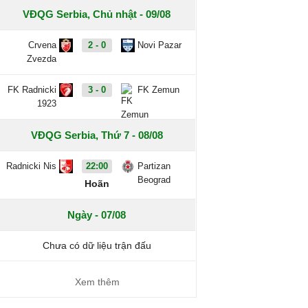
VĐQG Serbia, Chủ nhật - 09/08
Crvena
2 - 0
Novi Pazar
Zvezda
FK Radnicki
3 - 0
FK Zemun
1923
VĐQG Serbia, Thứ 7 - 08/08
Radnicki Nis
22:00
Partizan
Beograd
Hoãn
Ngày - 07/08
Chưa có dữ liệu trận đấu
Xem thêm