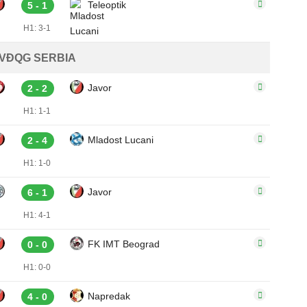
Teleoptik
5 - 1
H1: 3-1
VĐQG SERBIA
Javor
2 - 2
H1: 1-1
Mladost Lucani
2 - 4
H1: 1-0
Javor
6 - 1
H1: 4-1
FK IMT Beograd
0 - 0
H1: 0-0
Napredak
4 - 0