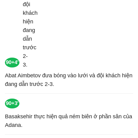
90+4'
Abat Aimbetov đưa bóng vào lưới và đội khách hiện
đang dẫn trước 2-3.
90+3'
Basaksehir thực hiện quả ném biên ở phần sân của
Adana.