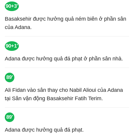
90+3'
Basaksehir được hưởng quả ném biên ở phần sân
của Adana.
90+1'
Adana được hưởng quả đá phạt ở phần sân nhà.
89'
Ali Fidan vào sân thay cho Nabil Alioui của Adana
tại Sân vận động Basaksehir Fatih Terim.
89'
Adana được hưởng quả đá phạt.