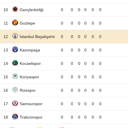
10
Gençlerbirliği
0
0
0
0
0
0
11
Goztepe
0
0
0
0
0
0
12
İstanbul Başakşehir
0
0
0
0
0
0
13
Kasımpaşa
0
0
0
0
0
0
14
Kocaelispor
0
0
0
0
0
0
15
Konyaspor
0
0
0
0
0
0
16
Rizespor
0
0
0
0
0
0
17
Samsunspor
0
0
0
0
0
0
18
Trabzonspor
0
0
0
0
0
0