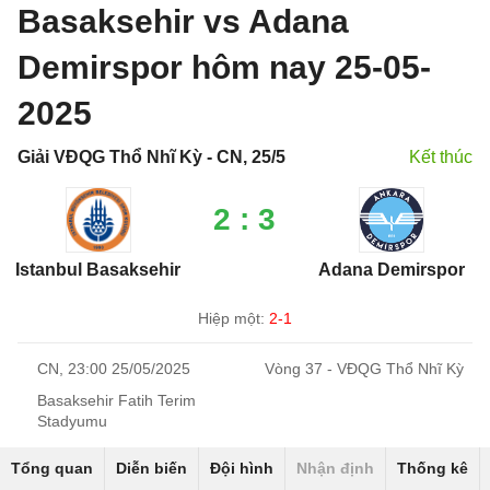
Basaksehir vs Adana
Demirspor hôm nay 25-05-
2025
Giải VĐQG Thổ Nhĩ Kỳ - CN, 25/5
Kết thúc
2 : 3
Istanbul Basaksehir
Adana Demirspor
Hiệp một:
2-1
CN, 23:00 25/05/2025
Vòng 37 - VĐQG Thổ Nhĩ Kỳ
Basaksehir Fatih Terim
Stadyumu
Tổng quan
Diễn biến
Đội hình
Nhận định
Thống kê