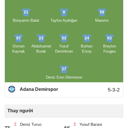
21
8
58
Bünyamin Balat
Tayfun Aydoğan
Maestro
87
23
53
24
93
Osman
Abdulsamet
Yusuf
Burhan
Breyton
Kaynak
Burak
Demirkiran
Ersoy
Fougeu
27
Deniz Eren Dönmezer
Adana Demirspor
5-3-2
Thay người
Deniz Turuc
Yusuf Barasi
72’
64’