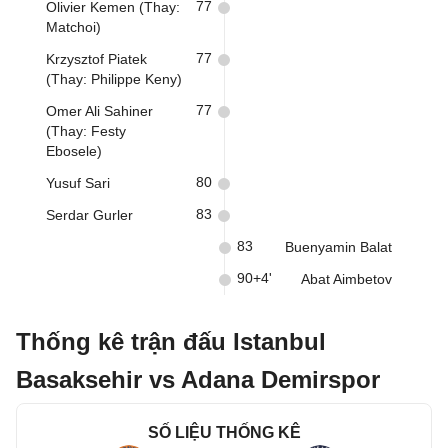
77
Olivier Kemen (Thay:
Matchoi)
77
Krzysztof Piatek
(Thay: Philippe Keny)
77
Omer Ali Sahiner
(Thay: Festy
Ebosele)
80
Yusuf Sari
83
Serdar Gurler
83
Buenyamin Balat
90+4'
Abat Aimbetov
Thống kê trận đấu Istanbul
Basaksehir vs Adana Demirspor
SỐ LIỆU THỐNG KÊ