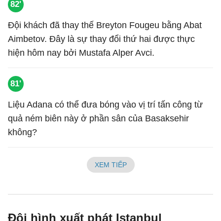
82'
Đội khách đã thay thế Breyton Fougeu bằng Abat
Aimbetov. Đây là sự thay đổi thứ hai được thực
hiện hôm nay bởi Mustafa Alper Avci.
81'
Liệu Adana có thể đưa bóng vào vị trí tấn công từ
quả ném biên này ở phần sân của Basaksehir
không?
XEM TIẾP
Đội hình xuất phát Istanbul