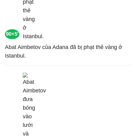
90+5'
Abat Aimbetov của Adana đã bị phạt thẻ vàng ở
Istanbul.