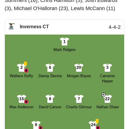
Summers (16), Chris Hamilton (5), Josh Edwards
(3), Michael O'Halloran (23), Lewis McCann (11)
Inverness CT
4-4-2
1
Mark Ridgers
2
6
20
3
Wallace Duffy
Danny Devine
Morgan Boyes
Cameron
Harper
15
8
7
22
Max Anderson
David Carson
Charlie Gilmour
Nathan Shaw
9
24