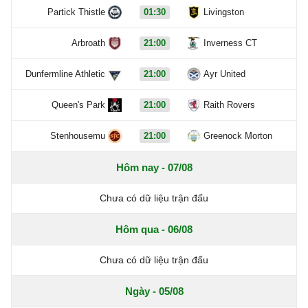
Partick Thistle
01:30
Livingston
Arbroath
21:00
Inverness CT
Dunfermline Athletic
21:00
Ayr United
Queen's Park
21:00
Raith Rovers
Stenhousemu
21:00
Greenock Morton
Hôm nay - 07/08
Chưa có dữ liệu trận đấu
Hôm qua - 06/08
Chưa có dữ liệu trận đấu
Ngày - 05/08