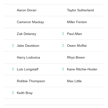
Aaron Doran
Taylor Sutherland
Cameron Mackay
Miller Fenton
Zak Delaney
Paul Allan
Jake Davidson
Owen Moffat
Harry Lodovica
Rhys Breen
Luis Longstaff
Kane Ritchie-Hosler
Robbie Thompson
Max Little
Keith Bray