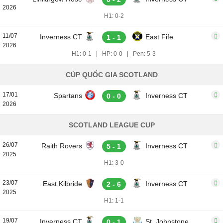
2026
H1: 0-2
11/07
Inverness CT
East Fife
1 - 1
2026
H1: 0-1
|
HP: 0-0
|
Pen: 5-3
CÚP QUỐC GIA SCOTLAND
17/01
Spartans
Inverness CT
0 - 0
2026
SCOTLAND LEAGUE CUP
26/07
Raith Rovers
Inverness CT
5 - 1
2025
H1: 3-0
23/07
East Kilbride
Inverness CT
2 - 6
2025
H1: 1-1
19/07
Inverness CT
St. Johnstone
0 - 1