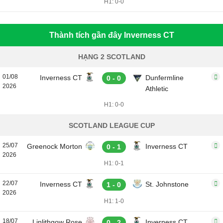
H1: 0-0
Thành tích gần đây Inverness CT
HẠNG 2 SCOTLAND
01/08
Inverness CT
Dunfermline
0 - 0
2026
Athletic
H1: 0-0
SCOTLAND LEAGUE CUP
25/07
Greenock Morton
Inverness CT
0 - 1
2026
H1: 0-1
22/07
Inverness CT
St. Johnstone
1 - 0
2026
H1: 1-0
18/07
Linlithgow Rose
Inverness CT
0 - 2