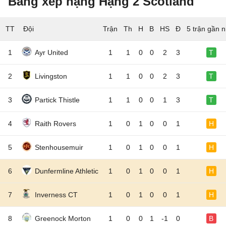
Bảng xếp hạng Hạng 2 Scotland
TT
Đội
5 trận gần n
1
Ayr United
1
1
0
0
2
3
T
2
Livingston
1
1
0
0
2
3
T
3
Partick Thistle
1
1
0
0
1
3
T
4
Raith Rovers
1
0
1
0
0
1
H
5
Stenhousemuir
1
0
1
0
0
1
H
6
Dunfermline Athletic
1
0
1
0
0
1
H
7
Inverness CT
1
0
1
0
0
1
H
8
Greenock Morton
1
0
0
1
-1
0
B