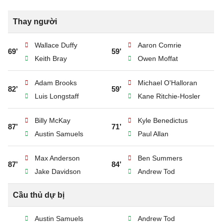
Thay người
Wallace Duffy
Aaron Comrie
69’
59’
Keith Bray
Owen Moffat
Adam Brooks
Michael O'Halloran
82’
59’
Luis Longstaff
Kane Ritchie-Hosler
Billy McKay
Kyle Benedictus
87’
71’
Austin Samuels
Paul Allan
Max Anderson
Ben Summers
87’
84’
Jake Davidson
Andrew Tod
Cầu thủ dự bị
Austin Samuels
Andrew Tod