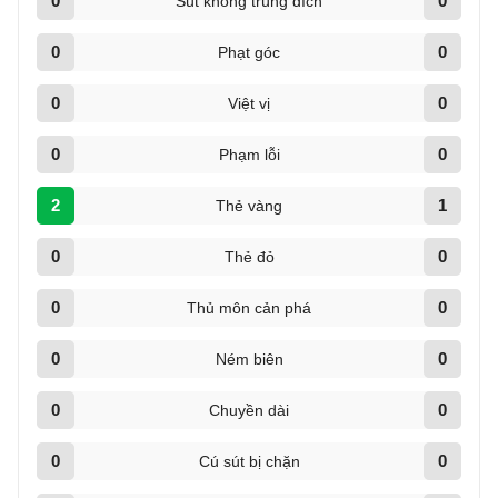
0
0
Sút không trúng đích
0
0
Phạt góc
0
0
Việt vị
0
0
Phạm lỗi
2
1
Thẻ vàng
0
0
Thẻ đỏ
0
0
Thủ môn cản phá
0
0
Ném biên
0
0
Chuyền dài
0
0
Cú sút bị chặn