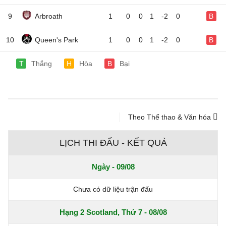
9
Arbroath
1
0
0
1
-2
0
B
10
Queen's Park
1
0
0
1
-2
0
B
T
Thắng
H
Hòa
B
Bại
Theo Thể thao & Văn hóa
LỊCH THI ĐẤU - KẾT QUẢ
Ngày - 09/08
Chưa có dữ liệu trận đấu
Hạng 2 Scotland, Thứ 7 - 08/08