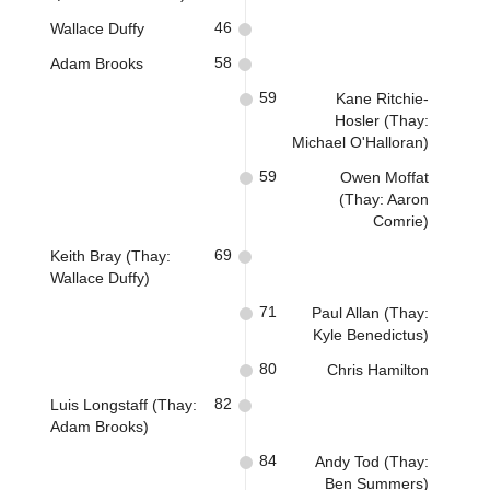
46
Wallace Duffy
58
Adam Brooks
59
Kane Ritchie-
Hosler (Thay:
Michael O'Halloran)
59
Owen Moffat
(Thay: Aaron
Comrie)
69
Keith Bray (Thay:
Wallace Duffy)
71
Paul Allan (Thay:
Kyle Benedictus)
80
Chris Hamilton
82
Luis Longstaff (Thay:
Adam Brooks)
84
Andy Tod (Thay:
Ben Summers)