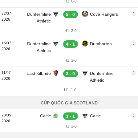
H1: 0-0
22/07
Dunfermline
Cove Rangers
5 - 0
2026
Athletic
H1: 3-0
15/07
Dunfermline
Dumbarton
4 - 1
2026
Athletic
H1: 2-0
11/07
East Kilbride
Dunfermline
3 - 0
2026
Athletic
H1: 1-0
CÚP QUỐC GIA SCOTLAND
23/05
Celtic
Celtic
3 - 1
2026
H1: 2-0