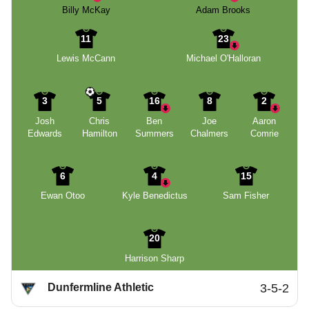
Billy McKay
Adam Brooks
11
23
Lewis McCann
Michael O'Halloran
3
5
16
8
2
Josh
Chris
Ben
Joe
Aaron
Edwards
Hamilton
Summers
Chalmers
Comrie
6
4
15
Ewan Otoo
Kyle Benedictus
Sam Fisher
20
Harrison Sharp
Dunfermline Athletic
3-5-2