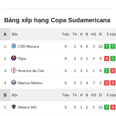
Bảng xếp hạng Copa Sudamericana
A
Đội
5 trậ
1
CSD Macara
6
2
4
0
3
10
T
T
2
Tigre
6
2
3
1
3
9
B
T
3
America de Cali
6
2
3
1
1
9
T
B
4
Alianza Atletico
6
0
2
4
-7
2
B
B
B
Đội
5 trậ
1
Atletico MG
6
3
1
2
2
10
T
B