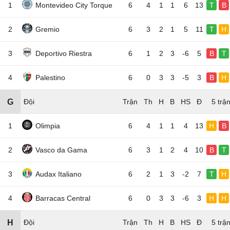
1
Montevideo City Torque
6
4
1
1
6
13
T
B
2
Gremio
6
3
2
1
5
11
T
H
3
Deportivo Riestra
6
1
2
3
-6
5
B
T
4
Palestino
6
0
3
3
-5
3
B
H
G
Đội
5 trậ
1
Olimpia
6
4
1
1
4
13
H
B
2
Vasco da Gama
6
3
1
2
4
10
B
T
3
Audax Italiano
6
2
1
3
-2
7
T
H
4
Barracas Central
6
0
3
3
-6
3
H
H
H
Đội
5 trậ