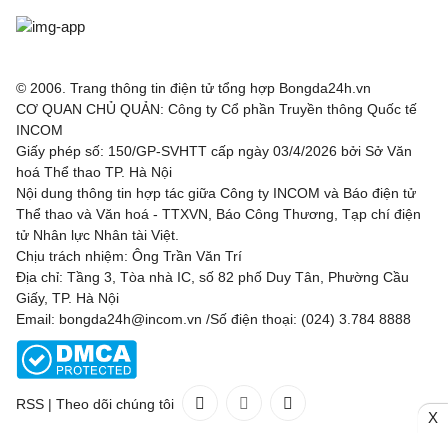
© 2006. Trang thông tin điện tử tổng hợp Bongda24h.vn
CƠ QUAN CHỦ QUẢN: Công ty Cổ phần Truyền thông Quốc tế
INCOM
Giấy phép số: 150/GP-SVHTT cấp ngày 03/4/2026 bởi Sở Văn
hoá Thể thao TP. Hà Nội
Nội dung thông tin hợp tác giữa Công ty INCOM và Báo điện tử
Thể thao và Văn hoá - TTXVN, Báo Công Thương, Tạp chí điện
tử Nhân lực Nhân tài Việt.
Chịu trách nhiệm: Ông Trần Văn Trí
Địa chỉ: Tầng 3, Tòa nhà IC, số 82 phố Duy Tân, Phường Cầu
Giấy, TP. Hà Nội
Email: bongda24h@incom.vn /Số điện thoại: (024) 3.784 8888
RSS
|
Theo dõi chúng tôi
X
Liên hệ
Quảng cáo
(024) 3.784 8888