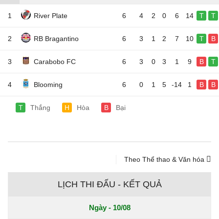
1
River Plate
6
4
2
0
6
14
T
T
2
RB Bragantino
6
3
1
2
7
10
T
B
3
Carabobo FC
6
3
0
3
1
9
B
T
4
Blooming
6
0
1
5
-14
1
B
B
T
Thắng
H
Hòa
B
Bại
Theo Thể thao & Văn hóa
LỊCH THI ĐẤU - KẾT QUẢ
Ngày - 10/08