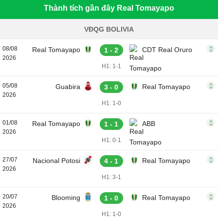
Thành tích gần đây Real Tomayapo
VĐQG BOLIVIA
08/08
Real Tomayapo
CDT Real Oruro
1 - 2
2026
H1: 1-1
05/08
Guabira
Real Tomayapo
3 - 0
2026
H1: 1-0
01/08
Real Tomayapo
ABB
1 - 1
2026
H1: 0-1
27/07
Nacional Potosi
Real Tomayapo
4 - 1
2026
H1: 3-1
20/07
Blooming
Real Tomayapo
1 - 0
2026
H1: 1-0