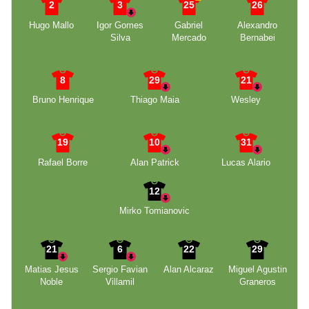
2
3
25
26
Hugo Mallo
Igor Gomes
Gabriel
Alexandro
Silva
Mercado
Bernabei
8
29
21
Bruno Henrique
Thiago Maia
Wesley
19
10
31
Rafael Borre
Alan Patrick
Lucas Alario
12
Mirko Tomianovic
21
6
22
29
Matias Jesus
Sergio Favian
Alan Alcaraz
Miguel Agustin
Noble
Villamil
Graneros