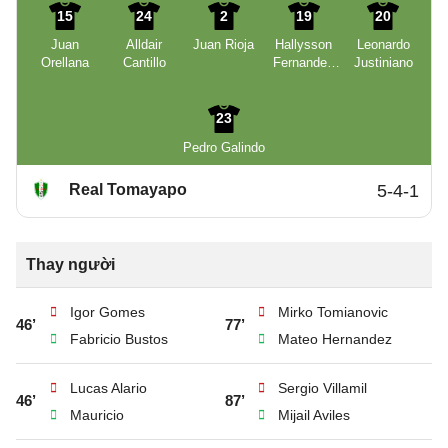
15
24
2
19
20
Juan
Alldair
Juan Rioja
Hallysson
Leonardo
Orellana
Cantillo
Fernandes
Justiniano
Padilha
23
Pedro Galindo
Real Tomayapo
5-4-1
Thay người
Igor Gomes
Mirko Tomianovic
46’
77’
Fabricio Bustos
Mateo Hernandez
Lucas Alario
Sergio Villamil
46’
87’
Mauricio
Mijail Aviles