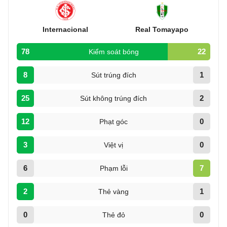
Internacional
Real Tomayapo
78
22
Kiểm soát bóng
8
1
Sút trúng đích
25
2
Sút không trúng đích
12
0
Phạt góc
3
0
Việt vị
6
7
Phạm lỗi
2
1
Thẻ vàng
0
0
Thẻ đỏ