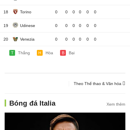
18
Torino
0
0
0
0
0
0
19
Udinese
0
0
0
0
0
0
20
Venezia
0
0
0
0
0
0
T
Thắng
H
Hòa
B
Bại
Theo Thể thao & Văn hóa
Bóng đá Italia
Xem thêm