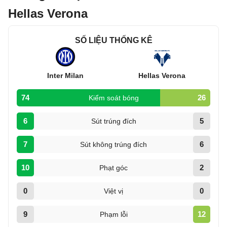
Hellas Verona
SỐ LIỆU THỐNG KÊ
Inter Milan
Hellas Verona
74
26
Kiểm soát bóng
6
5
Sút trúng đích
7
6
Sút không trúng đích
10
2
Phạt góc
0
0
Việt vị
9
12
Phạm lỗi