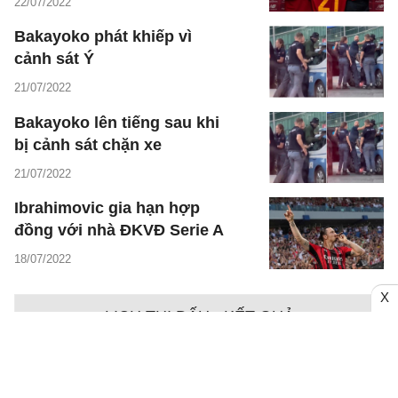
22/07/2022
Bakayoko phát khiếp vì
cảnh sát Ý
21/07/2022
Bakayoko lên tiếng sau khi
bị cảnh sát chặn xe
21/07/2022
Ibrahimovic gia hạn hợp
đồng với nhà ĐKVĐ Serie A
18/07/2022
X
LỊCH THI ĐẤU - KẾT QUẢ
Ngày - 09/08
Chưa có dữ liệu trận đấu