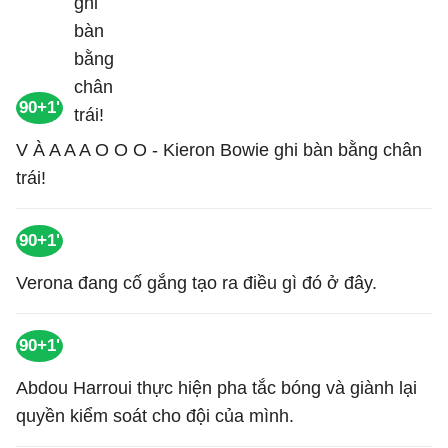
90+1'
V À A A A O O O - Kieron Bowie ghi bàn bằng chân
trái!
90+1'
Verona đang cố gắng tạo ra điều gì đó ở đây.
90+1'
Abdou Harroui thực hiện pha tắc bóng và giành lại
quyền kiểm soát cho đội của mình.