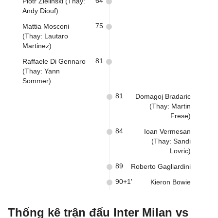
64
Piotr Zielinski (Thay:
Andy Diouf)
75
Mattia Mosconi
(Thay: Lautaro
Martinez)
81
Raffaele Di Gennaro
(Thay: Yann
Sommer)
81
Domagoj Bradaric
(Thay: Martin
Frese)
84
Ioan Vermesan
(Thay: Sandi
Lovric)
89
Roberto Gagliardini
90+1'
Kieron Bowie
Thống kê trận đấu Inter Milan vs