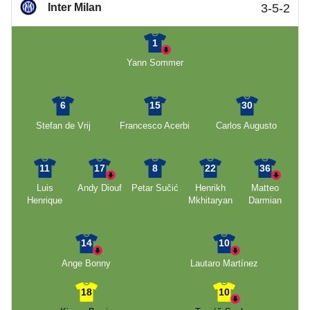
Inter Milan
3-5-2
1
Yann Sommer
6
15
30
Stefan de Vrij
Francesco Acerbi
Carlos Augusto
11
17
8
22
36
Luis
Andy Diouf
Petar Sučić
Henrikh
Matteo
Henrique
Mkhitaryan
Darmian
14
10
Ange Bonny
Lautaro Martínez
18
10