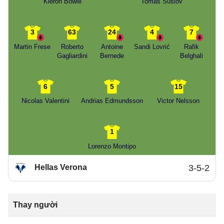
Kieron Bowie
Tomáš Suslov
3
63
24
4
7
Martin Frese
Roberto
Antoine
Sandi Lovrić
Rafik
Gagliardini
Bernede
Belghali
6
5
15
Nicolas Valentini
Andrias Edmundsson
Victor Nelsson
1
Lorenzo Montipo
Hellas Verona
3-5-2
Thay người