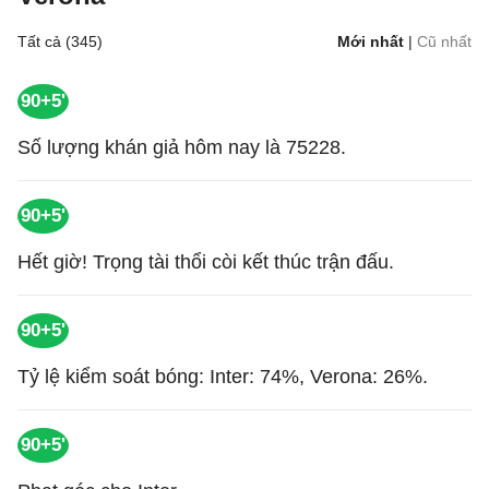
Tất cả (345)
Mới nhất
|
Cũ nhất
90+5'
Số lượng khán giả hôm nay là 75228.
90+5'
Hết giờ! Trọng tài thổi còi kết thúc trận đấu.
90+5'
Tỷ lệ kiểm soát bóng: Inter: 74%, Verona: 26%.
90+5'