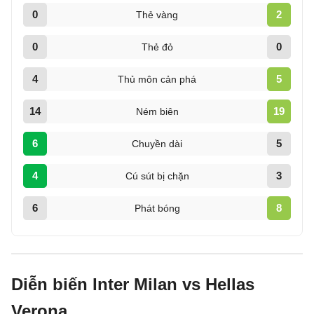
0
2
Thẻ vàng
0
0
Thẻ đỏ
4
5
Thủ môn cản phá
14
19
Ném biên
6
5
Chuyền dài
4
3
Cú sút bị chặn
6
8
Phát bóng
Diễn biến Inter Milan vs Hellas
Verona