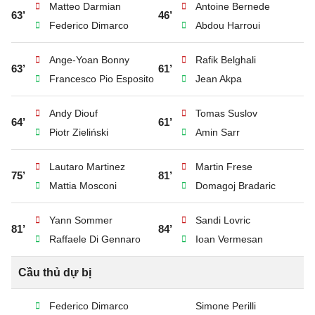
Matteo Darmian
Antoine Bernede
63’
46’
Federico Dimarco
Abdou Harroui
Ange-Yoan Bonny
Rafik Belghali
63’
61’
Francesco Pio Esposito
Jean Akpa
Andy Diouf
Tomas Suslov
64’
61’
Piotr Zieliński
Amin Sarr
Lautaro Martinez
Martin Frese
75’
81’
Mattia Mosconi
Domagoj Bradaric
Yann Sommer
Sandi Lovric
81’
84’
Raffaele Di Gennaro
Ioan Vermesan
Cầu thủ dự bị
Federico Dimarco
Simone Perilli