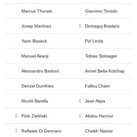
Marcus Thuram
Giacomo Toniolo
Josep Martínez
Domagoj Bradaric
Yann Bisseck
Pol Lirola
Manuel Akanji
Tobias Slotsager
Alessandro Bastoni
Armel Bella-Kotchap
Denzel Dumfries
Fallou Cham
Nicolò Barella
Jean Akpa
Piotr Zieliński
Abdou Harroui
Raffaele Di Gennaro
Cheikh Niasse