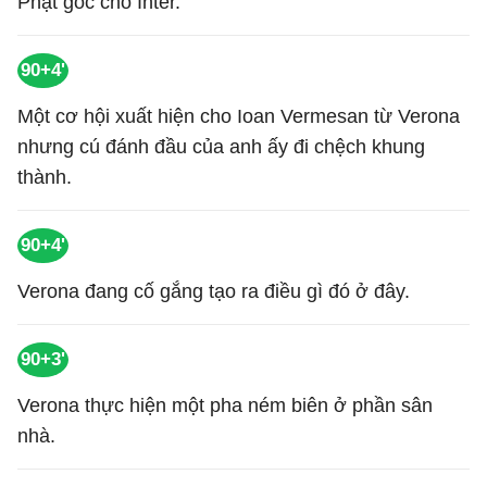
Phạt góc cho Inter.
90+4'
Một cơ hội xuất hiện cho Ioan Vermesan từ Verona
nhưng cú đánh đầu của anh ấy đi chệch khung
thành.
90+4'
Verona đang cố gắng tạo ra điều gì đó ở đây.
90+3'
Verona thực hiện một pha ném biên ở phần sân
nhà.