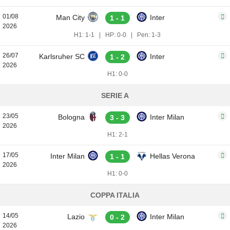
01/08
Man City
Inter
1 - 1
2026
H1: 1-1
|
HP: 0-0
|
Pen: 1-3
26/07
Karlsruher SC
Inter
1 - 2
2026
H1: 0-0
SERIE A
23/05
Bologna
Inter Milan
3 - 3
2026
H1: 2-1
17/05
Inter Milan
Hellas Verona
1 - 1
2026
H1: 0-0
COPPA ITALIA
14/05
Lazio
Inter Milan
0 - 2
2026