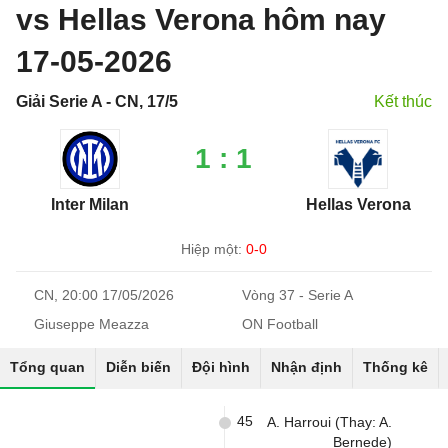
vs Hellas Verona hôm nay
17-05-2026
Giải Serie A - CN, 17/5
Kết thúc
1 : 1
Inter Milan
Hellas Verona
Hiệp một:
0-0
CN, 20:00 17/05/2026
Vòng 37 - Serie A
Giuseppe Meazza
ON Football
Tổng quan
Diễn biến
Đội hình
Nhận định
Thống kê
45
A. Harroui (Thay: A.
Bernede)