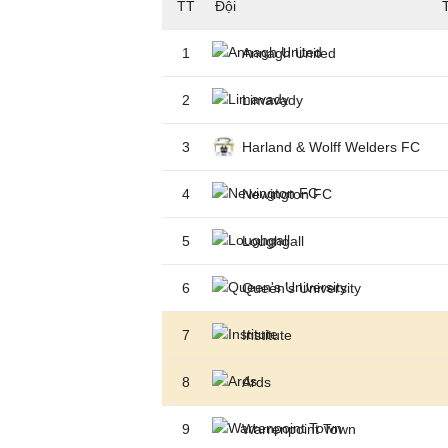
TT
Đội
1
Annagh United
2
Limavady
3
Harland & Wolff Welders FC
4
Newington FC
5
Loughgall
6
Queen's University
7
Institute
8
Ards
9
Warrenpoint Town