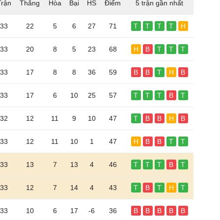
Trận
Thắng
Hòa
Bại
HS
Điểm
5 trận gần nhất
33
22
5
6
27
71
T
T
T
T
H
33
20
8
5
23
68
H
B
T
T
T
33
17
8
8
36
59
B
B
T
H
B
33
17
6
10
25
57
T
T
T
B
T
32
12
11
9
10
47
T
B
B
H
B
33
12
11
10
1
47
H
B
B
T
T
33
13
7
13
4
46
T
T
T
B
T
33
12
7
14
4
43
T
B
T
H
T
33
10
6
17
-6
36
B
B
B
B
B