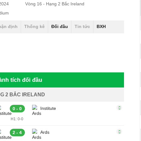
/2024
Vòng 16 - Hạng 2 Bắc Ireland
dium
hận định
Thống kê
Đối đầu
Tin tức
BXH
ành tích đối đầu
G 2 BẮC IRELAND
Institute
0 - 0
H1: 0-0
Ards
2 - 4