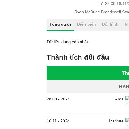
T7, 22:00 16/11
Ryan McBride Brandywell Sta
Tổng quan
Diễn biến
Đội hình
N
Dữ liệu đang cập nhật
Thành tích đối đầu
Th
HẠN
28/09
-
2024
Ards
16/11
-
2024
Institute