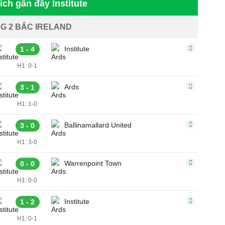
ích gần đây Institute
G 2 BẮC IRELAND
Institute
1 - 4
H1: 0-1
Ards
3 - 1
H1: 1-0
Ballinamallard United
3 - 0
H1: 3-0
Warrenpoint Town
0 - 0
H1: 0-0
Institute
1 - 2
H1: 0-1