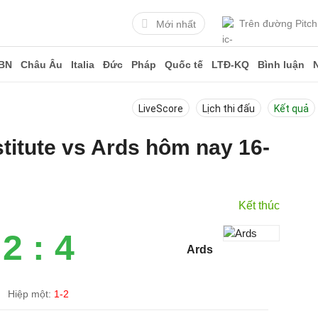
Trên đường Pitch
Mới nhất
BN
Châu Âu
Italia
Đức
Pháp
Quốc tế
LTĐ-KQ
Bình luận
LiveScore
Lịch thi đấu
Kết quả
stitute vs Ards hôm nay 16-
Kết thúc
2 : 4
Ards
Hiệp một:
1-2