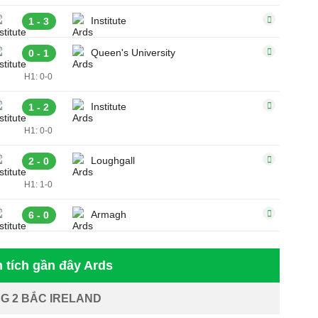
Institute
1 - 3
Queen's University
0 - 1
H1: 0-0
Institute
1 - 2
H1: 0-0
Loughgall
2 - 0
H1: 1-0
Armagh
6 - 0
 tích gần đây Ards
G 2 BẮC IRELAND