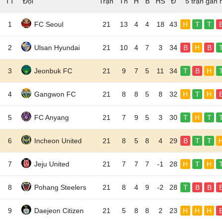
TT
Đội
5 trận gần 
1
FC Seoul
21
13
4
4
18
43
H
T
T
2
Ulsan Hyundai
21
10
4
7
3
34
B
H
B
3
Jeonbuk FC
21
9
7
5
11
34
T
B
H
4
Gangwon FC
21
8
8
5
8
32
H
T
H
5
FC Anyang
21
7
9
5
3
30
T
H
T
6
Incheon United
21
8
5
8
4
29
B
T
T
7
Jeju United
21
7
7
7
-1
28
H
T
H
8
Pohang Steelers
21
8
4
9
-2
28
T
B
B
9
Daejeon Citizen
21
5
8
8
2
23
H
H
H