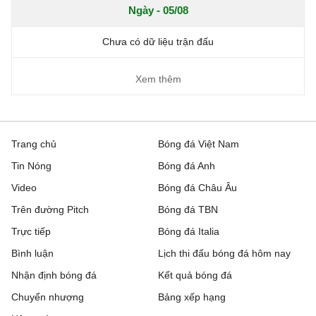
Ngày - 05/08
Chưa có dữ liệu trận đấu
Xem thêm
Trang chủ
Bóng đá Việt Nam
Tin Nóng
Bóng đá Anh
Video
Bóng đá Châu Âu
Trên đường Pitch
Bóng đá TBN
Trực tiếp
Bóng đá Italia
Bình luận
Lịch thi đấu bóng đá hôm nay
Nhận định bóng đá
Kết quả bóng đá
Chuyển nhượng
Bảng xếp hạng