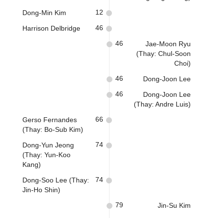
12
Dong-Min Kim
46
Harrison Delbridge
46
Jae-Moon Ryu
(Thay: Chul-Soon
Choi)
46
Dong-Joon Lee
46
Dong-Joon Lee
(Thay: Andre Luis)
66
Gerso Fernandes
(Thay: Bo-Sub Kim)
74
Dong-Yun Jeong
(Thay: Yun-Koo
Kang)
74
Dong-Soo Lee (Thay:
Jin-Ho Shin)
79
Jin-Su Kim