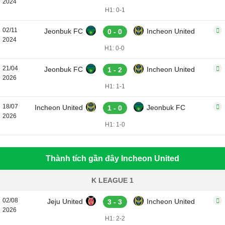
2024
H1: 0-1
02/11
Jeonbuk FC
Incheon United
0 - 0
2024
H1: 0-0
21/04
Jeonbuk FC
Incheon United
1 - 2
2026
H1: 1-1
18/07
Incheon United
Jeonbuk FC
1 - 0
2026
H1: 1-0
Thành tích gần đây Incheon United
K LEAGUE 1
02/08
Jeju United
Incheon United
3 - 3
2026
H1: 2-2