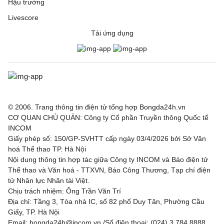
Hậu trường
Livescore
Tải ứng dụng
© 2006. Trang thông tin điện tử tổng hợp Bongda24h.vn
CƠ QUAN CHỦ QUẢN: Công ty Cổ phần Truyền thông Quốc tế
INCOM
Giấy phép số: 150/GP-SVHTT cấp ngày 03/4/2026 bởi Sở Văn
hoá Thể thao TP. Hà Nội
Nội dung thông tin hợp tác giữa Công ty INCOM và Báo điện tử
Thể thao và Văn hoá - TTXVN, Báo Công Thương, Tạp chí điện
tử Nhân lực Nhân tài Việt.
Chịu trách nhiệm: Ông Trần Văn Trí
Địa chỉ: Tầng 3, Tòa nhà IC, số 82 phố Duy Tân, Phường Cầu
Giấy, TP. Hà Nội
Email: bongda24h@incom.vn /Số điện thoại: (024) 3.784 8888