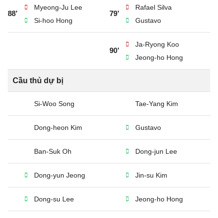
Myeong-Ju Lee
Rafael Silva
88’
79’
Si-hoo Hong
Gustavo
Ja-Ryong Koo
90’
Jeong-ho Hong
Cầu thủ dự bị
Si-Woo Song
Tae-Yang Kim
Dong-heon Kim
Gustavo
Ban-Suk Oh
Dong-jun Lee
Dong-yun Jeong
Jin-su Kim
Dong-su Lee
Jeong-ho Hong