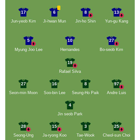
17
6
8
13
Jun-yeob Kim
Ji-hwan Mun
Jin-ho Shin
Yun-gu Kang
5
10
27
Myung Joo Lee
Hernandes
Bo-seob Kim
19
Rafael Silva
27
16
8
97
Seon-min Moon
Soo-bin Lee
Seung-Ho Paik
Andre Luis
4
Jin seob Park
28
15
3
25
Seong-Ung
Ja-ryong Koo
Tae-Wook
Cheol-sun Choi