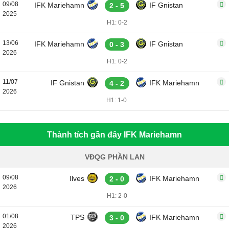
09/08
IFK Mariehamn
IF Gnistan
2 - 5
2025
H1: 0-2
13/06
IFK Mariehamn
IF Gnistan
0 - 3
2026
H1: 0-2
11/07
IF Gnistan
IFK Mariehamn
4 - 2
2026
H1: 1-0
Thành tích gần đây IFK Mariehamn
VĐQG PHẦN LAN
09/08
Ilves
IFK Mariehamn
2 - 0
2026
H1: 2-0
01/08
TPS
IFK Mariehamn
3 - 0
2026