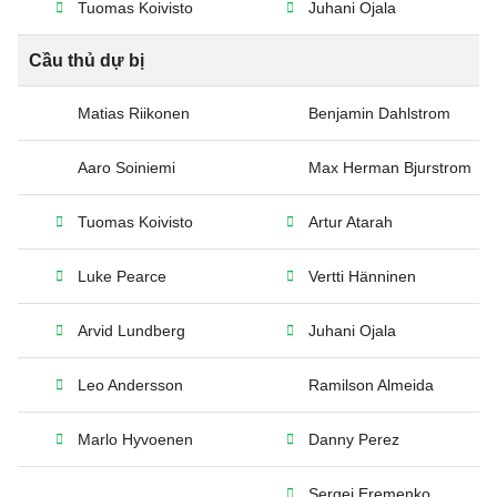
Tuomas Koivisto
Juhani Ojala
Cầu thủ dự bị
Matias Riikonen
Benjamin Dahlstrom
Aaro Soiniemi
Max Herman Bjurstrom
Tuomas Koivisto
Artur Atarah
Luke Pearce
Vertti Hänninen
Arvid Lundberg
Juhani Ojala
Leo Andersson
Ramilson Almeida
Marlo Hyvoenen
Danny Perez
Sergei Eremenko