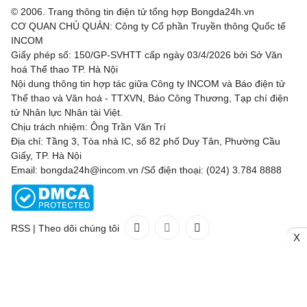
© 2006. Trang thông tin điện tử tổng hợp Bongda24h.vn
CƠ QUAN CHỦ QUẢN: Công ty Cổ phần Truyền thông Quốc tế
INCOM
Giấy phép số: 150/GP-SVHTT cấp ngày 03/4/2026 bởi Sở Văn
hoá Thể thao TP. Hà Nội
Nội dung thông tin hợp tác giữa Công ty INCOM và Báo điện tử
Thể thao và Văn hoá - TTXVN, Báo Công Thương, Tạp chí điện
tử Nhân lực Nhân tài Việt.
Chịu trách nhiệm: Ông Trần Văn Trí
Địa chỉ: Tầng 3, Tòa nhà IC, số 82 phố Duy Tân, Phường Cầu
Giấy, TP. Hà Nội
Email: bongda24h@incom.vn /Số điện thoại: (024) 3.784 8888
RSS
|
Theo dõi chúng tôi
X
Liên hệ
Quảng cáo
(024) 3.784 8888
Toàn bộ bản quyền thuộc
Bongda24h.vn