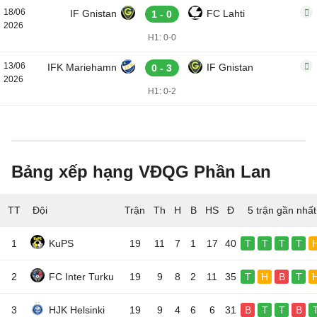
18/06
IF Gnistan
FC Lahti
1 - 0
2026
H1: 0-0
13/06
IFK Mariehamn
IF Gnistan
0 - 3
2026
H1: 0-2
Bảng xếp hạng VĐQG Phần Lan
TT
Đội
5 trận gần nhất
1
KuPS
19
11
7
1
17
40
T
T
T
T
2
FC Inter Turku
19
9
8
2
11
35
T
H
B
T
3
HJK Helsinki
19
9
4
6
6
31
B
T
T
B