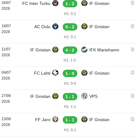
26/07
FC Inter Turku
IF Gnistan
1 - 2
2026
H1: 0-2
18/07
AC Oulu
IF Gnistan
0 - 2
2026
H1: 0-1
11/07
IF Gnistan
IFK Mariehamn
4 - 2
2026
H1: 1-0
04/07
FC Lahti
IF Gnistan
1 - 0
2026
H1: 0-0
27/06
IF Gnistan
VPS
1 - 1
2026
H1: 1-1
23/06
FF Jaro
IF Gnistan
1 - 1
2026
H1: 0-1