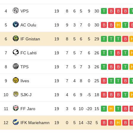
4
VPS
19
8
6
5
9
30
T
B
B
B
5
AC Oulu
19
9
3
7
0
30
B
B
H
T
6
IF Gnistan
19
8
5
6
5
29
T
T
T
B
7
FC Lahti
19
7
5
7
6
26
T
T
B
T
8
TPS
19
7
5
7
3
26
T
B
B
T
9
Ilves
19
7
4
8
0
25
B
T
T
B
10
SJK-J
19
4
6
9
-5
18
B
B
B
T
11
FF Jaro
19
3
6
10
-20
15
T
H
T
B
12
IFK Mariehamn
19
0
5
14
-32
5
B
B
H
B