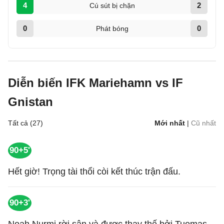
4
2
Cú sút bị chặn
0
0
Phát bóng
Diễn biến IFK Mariehamn vs IF
Gnistan
Tất cả (27)
Mới nhất
|
Cũ nhất
90+5'
Hết giờ! Trọng tài thổi còi kết thúc trận đấu.
90+3'