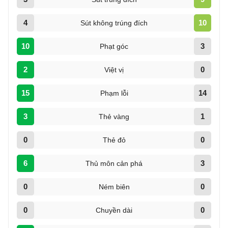
4
10
Sút không trúng đích
10
3
Phạt góc
2
0
Việt vị
15
14
Phạm lỗi
3
1
Thẻ vàng
0
0
Thẻ đỏ
6
3
Thủ môn cản phá
0
0
Ném biên
0
0
Chuyền dài