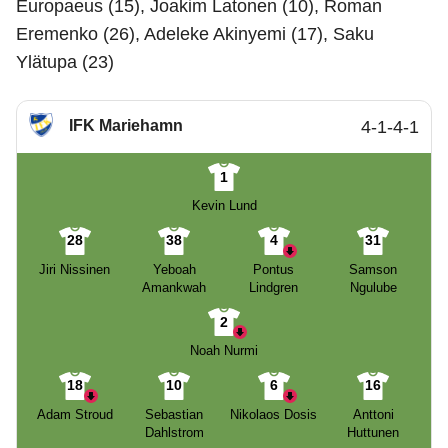
Europaeus (15), Joakim Latonen (10), Roman
Eremenko (26), Adeleke Akinyemi (17), Saku
Ylätupa (23)
IFK Mariehamn
4-1-4-1
1
Kevin Lund
28
38
4
31
Jiri Nissinen
Yeboah
Pontus
Samson
Amankwah
Lindgren
Ngulube
2
Noah Nurmi
18
10
6
16
Adam Stroud
Sebastian
Nikolaos Dosis
Anttoni
Dahlstrom
Huttunen