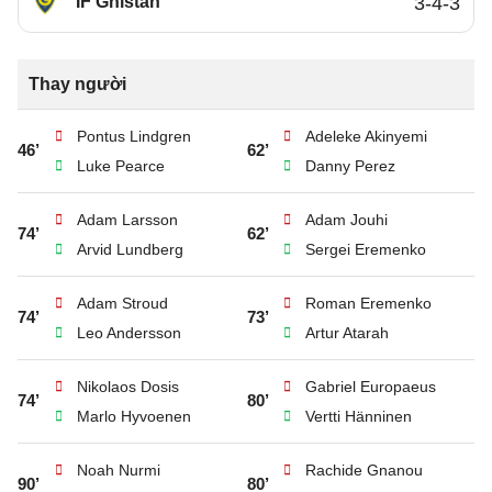
IF Gnistan
3-4-3
Thay người
Pontus Lindgren
Adeleke Akinyemi
46’
62’
Luke Pearce
Danny Perez
Adam Larsson
Adam Jouhi
74’
62’
Arvid Lundberg
Sergei Eremenko
Adam Stroud
Roman Eremenko
74’
73’
Leo Andersson
Artur Atarah
Nikolaos Dosis
Gabriel Europaeus
74’
80’
Marlo Hyvoenen
Vertti Hänninen
Noah Nurmi
Rachide Gnanou
90’
80’