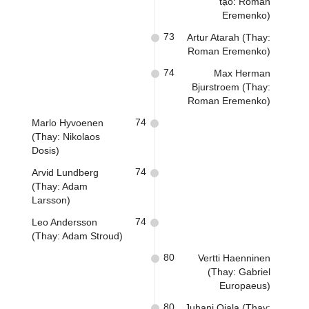
tạo: Roman
Eremenko)
73
Artur Atarah (Thay:
Roman Eremenko)
74
Max Herman
Bjurstroem (Thay:
Roman Eremenko)
74
Marlo Hyvoenen
(Thay: Nikolaos
Dosis)
74
Arvid Lundberg
(Thay: Adam
Larsson)
74
Leo Andersson
(Thay: Adam Stroud)
80
Vertti Haenninen
(Thay: Gabriel
Europaeus)
80
Juhani Ojala (Thay: