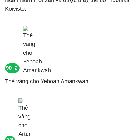
Noah Nurmi rời sân và được thay thế bởi Tuomas
Koivisto.
90+2'
Thẻ vàng cho Yeboah Amankwah.