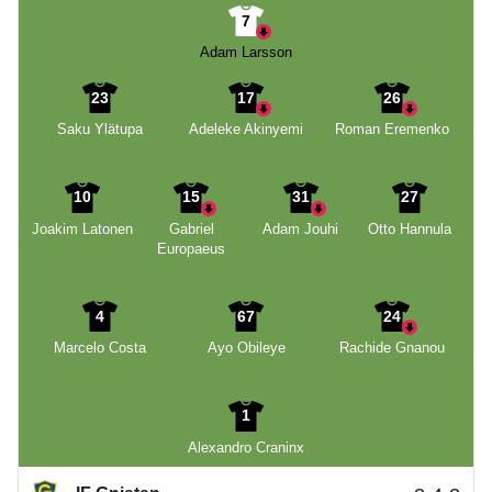
7
Adam Larsson
23
17
26
Saku Ylätupa
Adeleke Akinyemi
Roman Eremenko
10
15
31
27
Joakim Latonen
Gabriel
Adam Jouhi
Otto Hannula
Europaeus
4
67
24
Marcelo Costa
Ayo Obileye
Rachide Gnanou
1
Alexandro Craninx