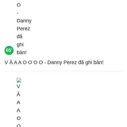
65'
V À A A O O O O - Danny Perez đã ghi bàn!