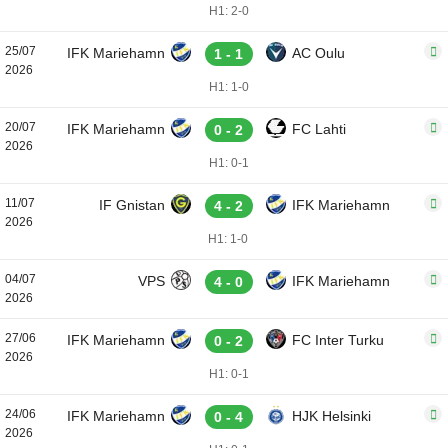
H1: 2-0
25/07
IFK Mariehamn
AC Oulu
1 - 1
2026
H1: 1-0
20/07
IFK Mariehamn
FC Lahti
0 - 2
2026
H1: 0-1
11/07
IF Gnistan
IFK Mariehamn
4 - 2
2026
H1: 1-0
04/07
VPS
IFK Mariehamn
4 - 0
2026
27/06
IFK Mariehamn
FC Inter Turku
0 - 2
2026
H1: 0-1
24/06
IFK Mariehamn
HJK Helsinki
0 - 4
2026