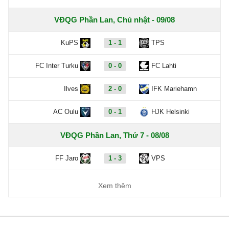
VĐQG Phần Lan, Chủ nhật - 09/08
KuPS
1 - 1
TPS
FC Inter Turku
0 - 0
FC Lahti
Ilves
2 - 0
IFK Mariehamn
AC Oulu
0 - 1
HJK Helsinki
VĐQG Phần Lan, Thứ 7 - 08/08
FF Jaro
1 - 3
VPS
Xem thêm