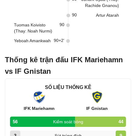
Rachide Gnanou)
90
Artur Atarah
90
Tuomas Koivisto
(Thay: Noah Nurmi)
90+2'
Yeboah Amankwah
Thống kê trận đấu IFK Mariehamn
vs IF Gnistan
SỐ LIỆU THỐNG KÊ
IFK Mariehamn
IF Gnistan
56
44
Kiểm soát bóng
3
9
Sút trúng đích