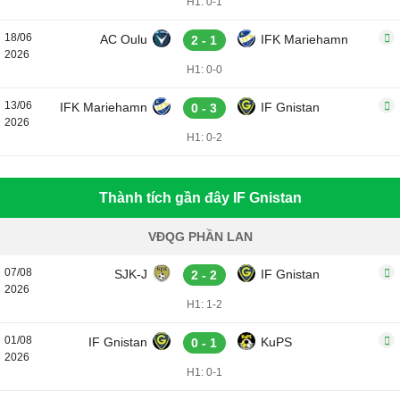
H1: 0-1
18/06
AC Oulu
IFK Mariehamn
2 - 1
2026
H1: 0-0
13/06
IFK Mariehamn
IF Gnistan
0 - 3
2026
H1: 0-2
Thành tích gần đây IF Gnistan
VĐQG PHẦN LAN
07/08
SJK-J
IF Gnistan
2 - 2
2026
H1: 1-2
01/08
IF Gnistan
KuPS
0 - 1
2026
H1: 0-1