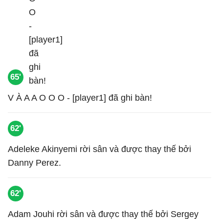
65'
V À A A O O O - [player1] đã ghi bàn!
62'
Adeleke Akinyemi rời sân và được thay thế bởi
Danny Perez.
62'
Adam Jouhi rời sân và được thay thế bởi Sergey