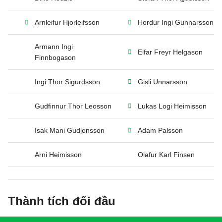
Arnleifur Hjorleifsson
Hordur Ingi Gunnarsson
Armann Ingi
Elfar Freyr Helgason
Finnbogason
Ingi Thor Sigurdsson
Gisli Unnarsson
Gudfinnur Thor Leosson
Lukas Logi Heimisson
Isak Mani Gudjonsson
Adam Palsson
Arni Heimisson
Olafur Karl Finsen
Thành tích đối đầu