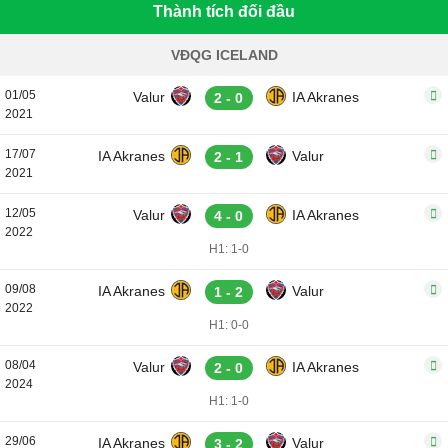
Thành tích đối đầu
VĐQG ICELAND
01/05
Valur
IA Akranes
2 - 0
2021
17/07
IA Akranes
Valur
2 - 1
2021
12/05
Valur
IA Akranes
4 - 0
2022
H1: 1-0
09/08
IA Akranes
Valur
1 - 2
2022
H1: 0-0
08/04
Valur
IA Akranes
2 - 0
2024
H1: 1-0
29/06
IA Akranes
Valur
3 - 2