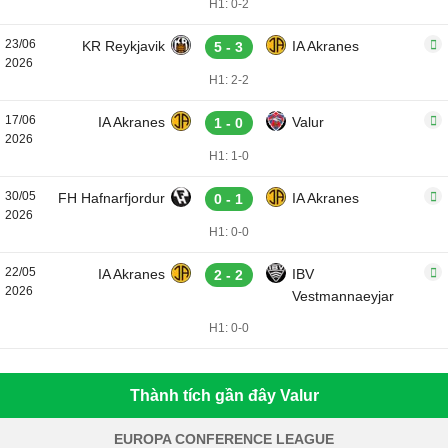
H1: 0-2
23/06
KR Reykjavik
IA Akranes
5 - 3
2026
H1: 2-2
17/06
IA Akranes
Valur
1 - 0
2026
H1: 1-0
30/05
FH Hafnarfjordur
IA Akranes
0 - 1
2026
H1: 0-0
22/05
IA Akranes
IBV
2 - 2
2026
Vestmannaeyjar
H1: 0-0
Thành tích gần đây Valur
EUROPA CONFERENCE LEAGUE