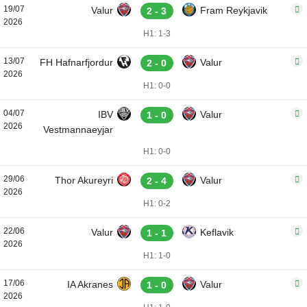
19/07
Valur
Fram Reykjavik
2 - 3
2026
H1: 1-3
13/07
FH Hafnarfjordur
Valur
2 - 0
2026
H1: 0-0
04/07
IBV
Valur
1 - 0
2026
Vestmannaeyjar
H1: 0-0
29/06
Thor Akureyri
Valur
2 - 4
2026
H1: 0-2
22/06
Valur
Keflavik
1 - 1
2026
H1: 1-0
17/06
IA Akranes
Valur
1 - 0
2026