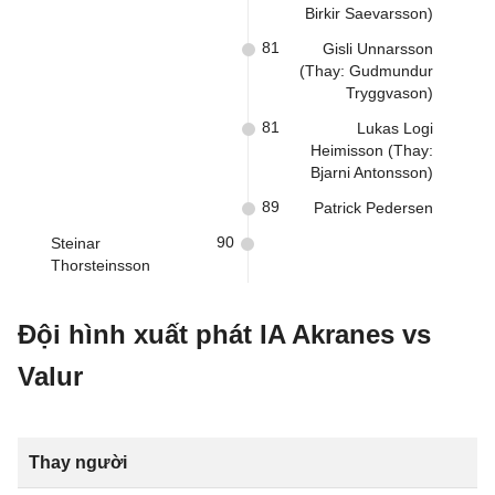
Birkir Saevarsson)
81
Gisli Unnarsson
(Thay: Gudmundur
Tryggvason)
81
Lukas Logi
Heimisson (Thay:
Bjarni Antonsson)
89
Patrick Pedersen
90
Steinar
Thorsteinsson
Đội hình xuất phát IA Akranes vs
Valur
Thay người