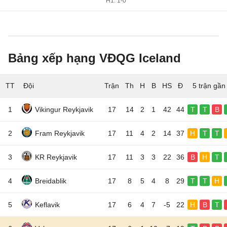
H1: 1-0
Bảng xếp hạng VĐQG Iceland
TT
Đội
5 trận gần
1
Vikingur Reykjavik
17
14
2
1
42
44
T
T
B
2
Fram Reykjavik
17
11
4
2
14
37
H
T
T
3
KR Reykjavik
17
11
3
3
22
36
B
H
T
4
Breidablik
17
8
5
4
8
29
T
T
H
5
Keflavik
17
6
4
7
-5
22
H
B
T