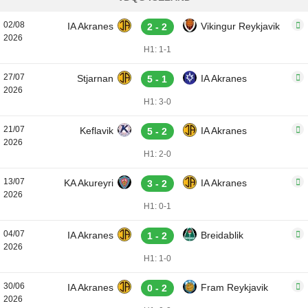
02/08
IA Akranes
Vikingur Reykjavik
2 - 2
2026
H1: 1-1
27/07
Stjarnan
IA Akranes
5 - 1
2026
H1: 3-0
21/07
Keflavik
IA Akranes
5 - 2
2026
H1: 2-0
13/07
KA Akureyri
IA Akranes
3 - 2
2026
H1: 0-1
04/07
IA Akranes
Breidablik
1 - 2
2026
H1: 1-0
30/06
IA Akranes
Fram Reykjavik
0 - 2
2026