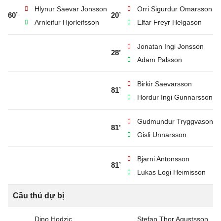
Hlynur Saevar Jonsson
Orri Sigurdur Omarsson
60’
20’
Arnleifur Hjorleifsson
Elfar Freyr Helgason
Jonatan Ingi Jonsson
28’
Adam Palsson
Birkir Saevarsson
81’
Hordur Ingi Gunnarsson
Gudmundur Tryggvason
81’
Gisli Unnarsson
Bjarni Antonsson
81’
Lukas Logi Heimisson
Cầu thủ dự bị
Dino Hodzic
Stefan Thor Agustsson