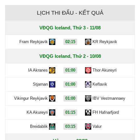
LỊCH THI ĐẤU - KẾT QUẢ
VĐQG Iceland, Thứ 3 - 11/08
Fram Reykjavik
02:15
KR Reykjavik
VĐQG Iceland, Thứ 2 - 10/08
IA Akranes
01:00
Thor Akureyri
Stjarnan
01:00
Keflavik
Vikingur Reykjavik
01:00
IBV Vestmannaey
KA Akureyri
01:15
FH Hafnarfjord
Breidablik
03:15
Valur