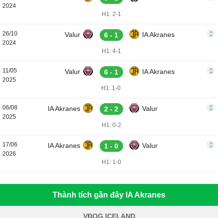
2024
H1: 2-1
26/10
Valur
IA Akranes
6 - 1
2024
H1: 4-1
11/05
Valur
IA Akranes
6 - 1
2025
H1: 1-0
06/08
IA Akranes
Valur
2 - 2
2025
H1: 0-2
17/06
IA Akranes
Valur
1 - 0
2026
H1: 1-0
Thành tích gần đây IA Akranes
VĐQG ICELAND