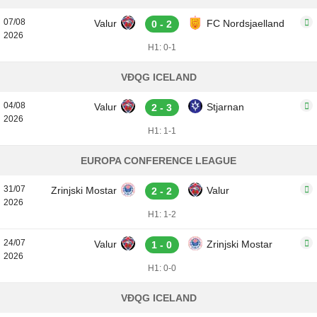
07/08
Valur
FC Nordsjaelland
0 - 2
2026
H1: 0-1
VĐQG ICELAND
04/08
Valur
Stjarnan
2 - 3
2026
H1: 1-1
EUROPA CONFERENCE LEAGUE
31/07
Zrinjski Mostar
Valur
2 - 2
2026
H1: 1-2
24/07
Valur
Zrinjski Mostar
1 - 0
2026
H1: 0-0
VĐQG ICELAND