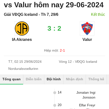
vs Valur hôm nay 29-06-2024
Giải VĐQG Iceland - Th 7, 29/6
Kết thúc
3 : 2
IA Akranes
Valur
Hiệp một:
2-1
T7, 02:15 29/06/2024
Vòng 12 - VĐQG Iceland
Norduralsvoellurinn
Tổng quan
Diễn biến
Đội hình
Nhận định
Thống kê
14
Jonatan Ingi
Jonsson
20
Elfar Freyr