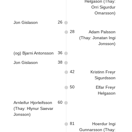
Helgason (Thay:
Orri Sigurdur
Omarsson)
26
Jon Gislason
28
Adam Palsson
(Thay: Jonatan Ingi
Jonsson)
36
(og) Bjarni Antonsson
38
Jon Gislason
42
Kristinn Freyr
Sigurdsson
50
Elfar Freyr
Helgason
60
Arnleifur Hjorleifsson
(Thay: Hlynur Saevar
Jonsson)
81
Hoerdur Ingi
Gunnarsson (Thay: