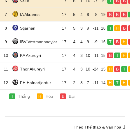
6
Valur
17
6
1
10
-7
19
T
B
B
7
IA Akranes
17
5
4
8
-8
19
B
B
B
8
Stjarnan
17
5
3
9
-11
18
T
H
B
9
IBV Vestmannaeyjar
17
4
4
9
-9
16
T
B
H
10
KA Akureyri
17
4
3
10
-11
15
B
T
H
11
Thor Akureyri
17
4
3
10
-24
15
H
B
T
12
FH Hafnarfjordur
17
2
8
7
-11
14
H
T
H
T
Thắng
H
Hòa
B
Bại
Theo Thể thao & Văn hóa