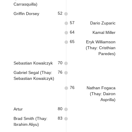
Carrasquilla)
52
Griffin Dorsey
57
Dario Zuparic
64
Kamal Miller
65
Eryk Williamson
(Thay: Cristhian
Paredes)
70
Sebastian Kowalczyk
76
Gabriel Segal (Thay:
Sebastian Kowalczyk)
76
Nathan Fogaca
(Thay: Dairon
Asprilla)
80
Artur
83
Brad Smith (Thay:
Ibrahim Aliyu)