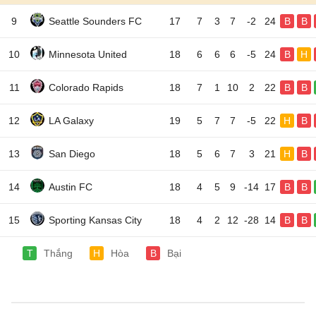
9
Seattle Sounders FC
17
7
3
7
-2
24
B
B
10
Minnesota United
18
6
6
6
-5
24
B
H
11
Colorado Rapids
18
7
1
10
2
22
B
B
12
LA Galaxy
19
5
7
7
-5
22
H
B
13
San Diego
18
5
6
7
3
21
H
B
14
Austin FC
18
4
5
9
-14
17
B
B
15
Sporting Kansas City
18
4
2
12
-28
14
B
B
T
Thắng
H
Hòa
B
Bại