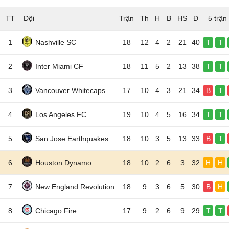
TT
Đội
5 trận
1
Nashville SC
18
12
4
2
21
40
T
T
2
Inter Miami CF
18
11
5
2
13
38
T
T
3
Vancouver Whitecaps
17
10
4
3
21
34
B
T
4
Los Angeles FC
19
10
4
5
16
34
T
T
5
San Jose Earthquakes
18
10
3
5
13
33
B
T
6
Houston Dynamo
18
10
2
6
3
32
H
H
7
New England Revolution
18
9
3
6
5
30
B
H
8
Chicago Fire
17
9
2
6
9
29
T
T