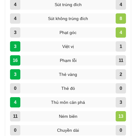
4
4
Sút trúng đích
4
8
Sút không trúng đích
3
4
Phạt góc
3
1
Việt vị
16
11
Phạm lỗi
3
2
Thẻ vàng
0
0
Thẻ đỏ
4
3
Thủ môn cản phá
11
13
Ném biên
0
0
Chuyền dài