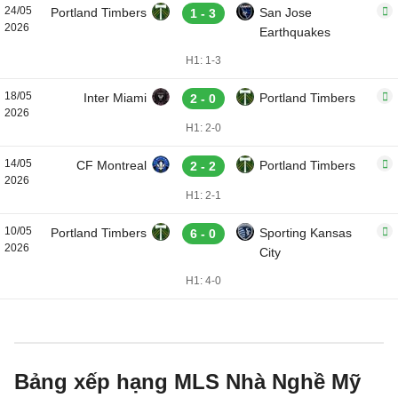
24/05
Portland Timbers
San Jose
1 - 3
2026
Earthquakes
H1: 1-3
18/05
Inter Miami
Portland Timbers
2 - 0
2026
H1: 2-0
14/05
CF Montreal
Portland Timbers
2 - 2
2026
H1: 2-1
10/05
Portland Timbers
Sporting Kansas
6 - 0
2026
City
H1: 4-0
Bảng xếp hạng MLS Nhà Nghề Mỹ