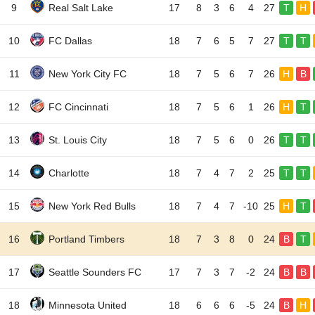
9
Real Salt Lake
17
8
3
6
4
27
T
H
10
FC Dallas
18
7
6
5
7
27
T
T
11
New York City FC
18
7
5
6
7
26
H
B
12
FC Cincinnati
18
7
5
6
1
26
H
T
13
St. Louis City
18
7
5
6
0
26
T
T
14
Charlotte
18
7
4
7
2
25
T
T
15
New York Red Bulls
18
7
4
7
-10
25
H
T
16
Portland Timbers
18
7
3
8
0
24
B
T
17
Seattle Sounders FC
17
7
3
7
-2
24
B
B
18
Minnesota United
18
6
6
6
-5
24
B
H