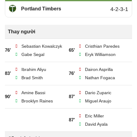
Portland Timbers
4-2-3-1
Thay người
Sebastian Kowalczyk
Cristhian Paredes
76’
65’
Gabe Segal
Eryk Williamson
Ibrahim Aliyu
Dairon Asprilla
83’
76’
Brad Smith
Nathan Fogaca
Amine Bassi
Dario Zuparic
90’
87’
Brooklyn Raines
Miguel Araujo
Eric Miller
87’
David Ayala