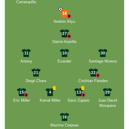
Carrasquilla
18
Ibrahim Aliyu
27
Dairon Asprilla
11
10
30
Antony
Evander
Santiago Moreno
21
22
Diego Chara
Cristhian Paredes
15
4
13
29
Eric Miller
Kamal Miller
Dario Zuparic
Juan David
Mosquera
16
Maxime Crepeau