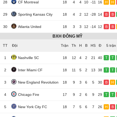
28
CF Montreal
18
4
4
10
-11
16
H
H
29
Sporting Kansas City
18
4
2
12
-28
14
B
B
30
Atlanta United
18
3
3
12
-14
12
B
B
BXH ĐÔNG MỸ
TT
Đội
5 trận
1
Nashville SC
18
12
4
2
21
40
T
T
2
Inter Miami CF
18
11
5
2
13
38
T
T
3
New England Revolution
18
9
3
6
5
30
B
H
4
Chicago Fire
17
9
2
6
9
29
T
T
5
New York City FC
18
7
5
6
7
26
H
B