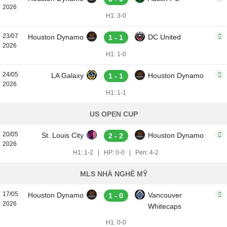
2026
H1: 3-0
23/07
Houston Dynamo
DC United
1 - 1
2026
H1: 1-0
24/05
LA Galaxy
Houston Dynamo
1 - 1
2026
H1: 1-1
US OPEN CUP
20/05
St. Louis City
Houston Dynamo
2 - 2
2026
H1: 1-2
|
HP: 0-0
|
Pen: 4-2
MLS NHÀ NGHỀ MỸ
17/05
Houston Dynamo
Vancouver
1 - 0
2026
Whitecaps
H1: 0-0