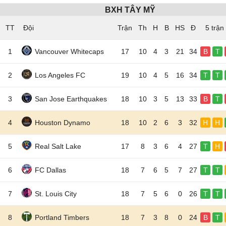
BXH TÂY MỸ
TT
Đội
5 trận
1
Vancouver Whitecaps
17
10
4
3
21
34
B
T
2
Los Angeles FC
19
10
4
5
16
34
T
T
3
San Jose Earthquakes
18
10
3
5
13
33
B
T
4
Houston Dynamo
18
10
2
6
3
32
H
H
5
Real Salt Lake
17
8
3
6
4
27
T
H
6
FC Dallas
18
7
6
5
7
27
T
T
7
St. Louis City
18
7
5
6
0
26
T
T
8
Portland Timbers
18
7
3
8
0
24
B
T