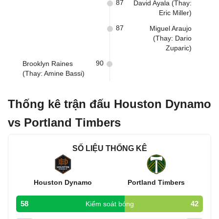
87
David Ayala (Thay:
Eric Miller)
87
Miguel Araujo
(Thay: Dario
Zuparic)
90
Brooklyn Raines
(Thay: Amine Bassi)
Thống kê trận đấu Houston Dynamo
vs Portland Timbers
SỐ LIỆU THỐNG KÊ
Houston Dynamo
Portland Timbers
58
42
Kiểm soát bóng