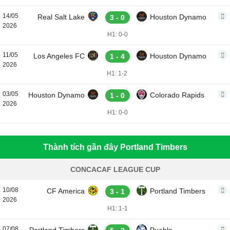
14/05
Real Salt Lake
Houston Dynamo
3 - 0
2026
H1: 0-0
11/05
Los Angeles FC
Houston Dynamo
1 - 4
2026
H1: 1-2
03/05
Houston Dynamo
Colorado Rapids
1 - 0
2026
H1: 0-0
Thành tích gần đây Portland Timbers
CONCACAF LEAGUE CUP
10/08
CF America
Portland Timbers
3 - 1
2026
H1: 1-1
07/08