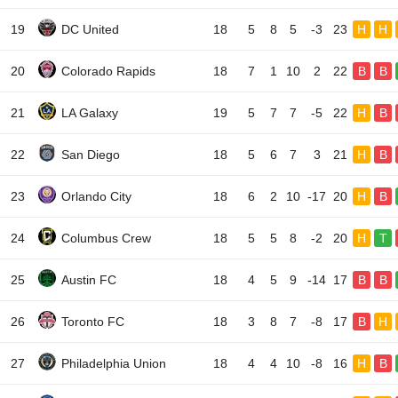
19
DC United
18
5
8
5
-3
23
H
H
20
Colorado Rapids
18
7
1
10
2
22
B
B
21
LA Galaxy
19
5
7
7
-5
22
H
B
22
San Diego
18
5
6
7
3
21
H
B
23
Orlando City
18
6
2
10
-17
20
H
B
24
Columbus Crew
18
5
5
8
-2
20
H
T
25
Austin FC
18
4
5
9
-14
17
B
B
26
Toronto FC
18
3
8
7
-8
17
B
H
27
Philadelphia Union
18
4
4
10
-8
16
H
B