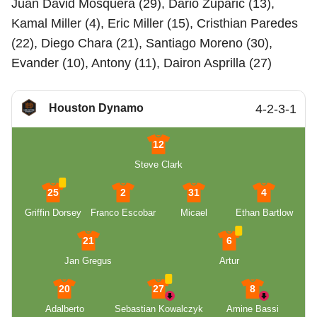
Juan David Mosquera (29), Dario Zuparic (13),
Kamal Miller (4), Eric Miller (15), Cristhian Paredes
(22), Diego Chara (21), Santiago Moreno (30),
Evander (10), Antony (11), Dairon Asprilla (27)
Houston Dynamo
4-2-3-1
12
Steve Clark
25
2
31
4
Griffin Dorsey
Franco Escobar
Micael
Ethan Bartlow
21
6
Jan Gregus
Artur
20
27
8
Adalberto
Sebastian Kowalczyk
Amine Bassi