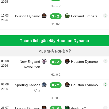
2025
H1: 1-0
15/03
Houston Dynamo
Portland Timbers
3 - 2
2026
H1: 0-1
Thành tích gần đây Houston Dynamo
MLS NHÀ NGHỀ MỸ
09/08
New England
Houston Dynamo
0 - 2
2026
Revolution
H1: 0-1
02/08
Sporting Kansas
Houston Dynamo
0 - 2
2026
City
H1: 0-0
26/07
Houston Dynamo
Austin FC
3 - 0