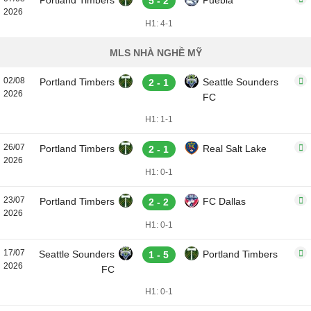
Portland Timbers
Puebla
5 - 2
2026
H1: 4-1
MLS NHÀ NGHỀ MỸ
02/08
Portland Timbers
Seattle Sounders
2 - 1
2026
FC
H1: 1-1
26/07
Portland Timbers
Real Salt Lake
2 - 1
2026
H1: 0-1
23/07
Portland Timbers
FC Dallas
2 - 2
2026
H1: 0-1
17/07
Seattle Sounders
Portland Timbers
1 - 5
2026
FC
H1: 0-1