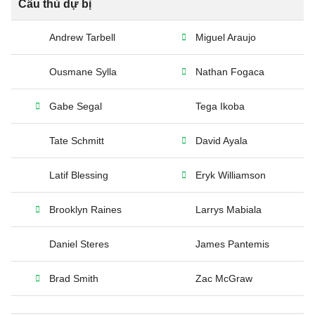
Cầu thủ dự bị
Andrew Tarbell
Miguel Araujo
Ousmane Sylla
Nathan Fogaca
Gabe Segal
Tega Ikoba
Tate Schmitt
David Ayala
Latif Blessing
Eryk Williamson
Brooklyn Raines
Larrys Mabiala
Daniel Steres
James Pantemis
Brad Smith
Zac McGraw