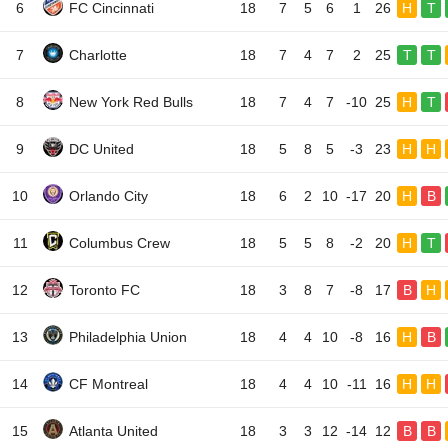
6
FC Cincinnati
18
7
5
6
1
26
H
T
7
Charlotte
18
7
4
7
2
25
T
T
8
New York Red Bulls
18
7
4
7
-10
25
H
T
9
DC United
18
5
8
5
-3
23
H
H
10
Orlando City
18
6
2
10
-17
20
H
B
11
Columbus Crew
18
5
5
8
-2
20
H
T
12
Toronto FC
18
3
8
7
-8
17
B
H
13
Philadelphia Union
18
4
4
10
-8
16
H
B
14
CF Montreal
18
4
4
10
-11
16
H
H
15
Atlanta United
18
3
3
12
-14
12
B
B