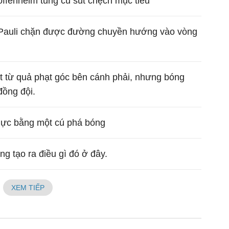
ffenheim tung cú sút chệch mục tiêu
. Pauli chặn được đường chuyền hướng vào vòng
t từ quả phạt góc bên cánh phải, nhưng bóng
ồng đội.
p lực bằng một cú phá bóng
g tạo ra điều gì đó ở đây.
XEM TIẾP