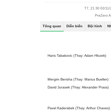
T7, 21:30 02/11
PreZero A
Tổng quan
Diễn biến
Đội hình
N
Haris Tabakovic (Thay: Adam Hlozek)
Mergim Berisha (Thay: Marius Buelter)
David Jurasek (Thay: Alexander Prass)
Pavel Kaderabek (Thay: Arthur Chaves)