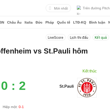
Trên đường Pitch
Mới nhất
BN
Châu Âu
Italia
Đức
Pháp
Quốc tế
LTĐ-KQ
Bình luận
LiveScore
Lịch thi đấu
Kết quả
offenheim vs St.Pauli hôm
Kết thúc
0 : 2
St.Pauli
Hiệp một:
0-1