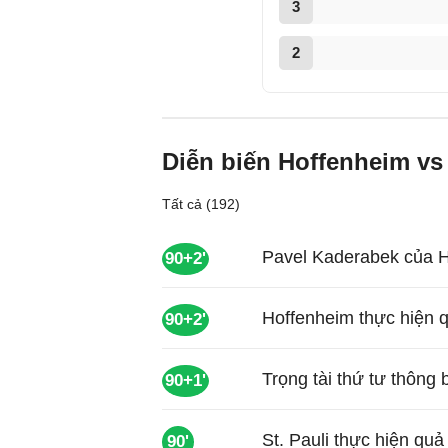
3
2
Diễn biến Hoffenheim vs 
Tất cả (192)
Pavel Kaderabek của H
90+2'
Hoffenheim thực hiện 
90+2'
Trọng tài thứ tư thông
90+1'
St. Pauli thực hiện qu
90'