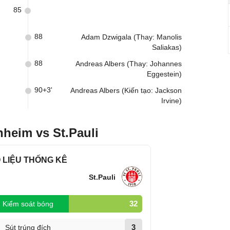
85
88
Adam Dzwigala (Thay: Manolis
Saliakas)
88
Andreas Albers (Thay: Johannes
Eggestein)
90+3'
Andreas Albers (Kiến tạo: Jackson
Irvine)
nheim vs St.Pauli
 LIỆU THỐNG KÊ
St.Pauli
32
Kiểm soát bóng
3
Sút trúng đích