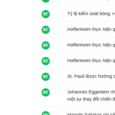
Tỷ lệ kiểm soát bóng: 
90'
Hoffenheim thực hiện 
90'
Hoffenheim thực hiện 
89'
Hoffenheim thực hiện 
88'
St. Pauli được hưởng 
88'
Johannes Eggestein rời
88'
một sự thay đổi chiến t
Manolis Saliakas rời s