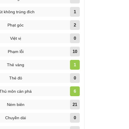
1
út không trúng đích
2
Phạt góc
0
Việt vị
10
Phạm lỗi
1
Thẻ vàng
0
Thẻ đỏ
6
Thủ môn cản phá
21
Ném biên
0
Chuyền dài