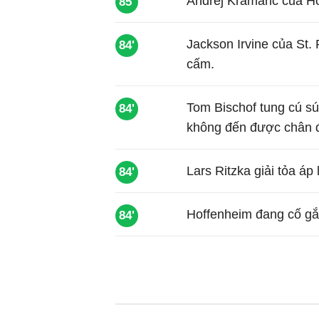
Andrej Kramaric của Ho
85'
Jackson Irvine của St
84'
cấm.
Tom Bischof tung cú sú
84'
không đến được chân đ
Lars Ritzka giải tỏa á
84'
Hoffenheim đang cố gắn
84'