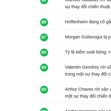
88'
sự thay đổi chiến thuật
Hoffenheim đang cố gắn
88'
Morgan Guilavogui bị p
87'
Tỷ lệ kiểm soát bóng: 
85'
Valentin Gendrey rời s
85'
trong một sự thay đổi c
Arthur Chaves rời sân
85'
một sự thay đổi chiến t