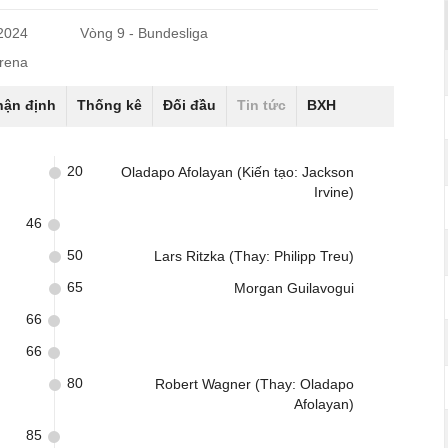
/2024
Vòng 9 - Bundesliga
rena
hận định
Thống kê
Đối đầu
Tin tức
BXH
20
Oladapo Afolayan (Kiến tạo: Jackson
Irvine)
46
50
Lars Ritzka (Thay: Philipp Treu)
65
Morgan Guilavogui
66
66
80
Robert Wagner (Thay: Oladapo
Afolayan)
85