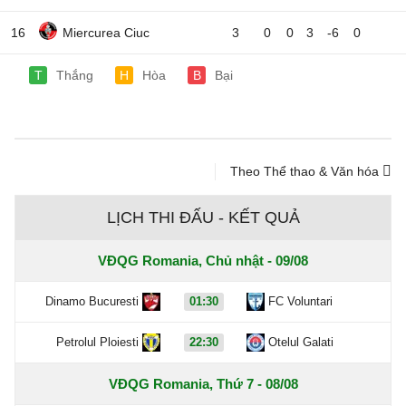
16
Miercurea Ciuc
3
0
0
3
-6
0
T
Thắng
H
Hòa
B
Bại
Theo Thể thao & Văn hóa
LỊCH THI ĐẤU - KẾT QUẢ
VĐQG Romania, Chủ nhật - 09/08
Dinamo Bucuresti
01:30
FC Voluntari
Petrolul Ploiesti
22:30
Otelul Galati
VĐQG Romania, Thứ 7 - 08/08