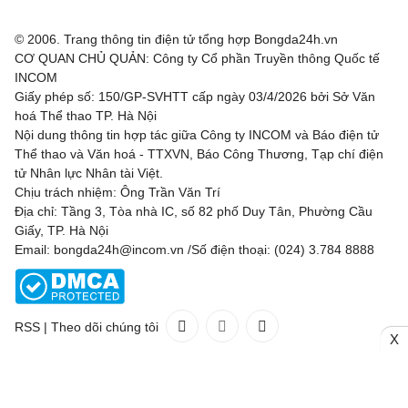
© 2006. Trang thông tin điện tử tổng hợp Bongda24h.vn
CƠ QUAN CHỦ QUẢN: Công ty Cổ phần Truyền thông Quốc tế
INCOM
Giấy phép số: 150/GP-SVHTT cấp ngày 03/4/2026 bởi Sở Văn
hoá Thể thao TP. Hà Nội
Nội dung thông tin hợp tác giữa Công ty INCOM và Báo điện tử
Thể thao và Văn hoá - TTXVN, Báo Công Thương, Tạp chí điện
tử Nhân lực Nhân tài Việt.
Chịu trách nhiệm: Ông Trần Văn Trí
Địa chỉ: Tầng 3, Tòa nhà IC, số 82 phố Duy Tân, Phường Cầu
Giấy, TP. Hà Nội
Email: bongda24h@incom.vn /Số điện thoại: (024) 3.784 8888
RSS
|
Theo dõi chúng tôi
X
Liên hệ
Quảng cáo
(024) 3.784 8888
Toàn bộ bản quyền thuộc
Bongda24h.vn