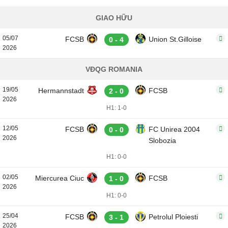
GIAO HỮU
05/07
FCSB
Union St.Gilloise
0 - 4
2026
VĐQG ROMANIA
19/05
Hermannstadt
FCSB
2 - 0
2026
H1: 1-0
12/05
FCSB
FC Unirea 2004
0 - 0
2026
Slobozia
H1: 0-0
02/05
Miercurea Ciuc
FCSB
1 - 0
2026
H1: 0-0
25/04
FCSB
Petrolul Ploiesti
3 - 1
2026