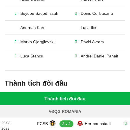
Seydou Saeed Issah
Denis Colibasanu
Andreas Karo
Luca Ilie
Marko Gjorgjievski
David Avram
Luca Stancu
Andrei Daniel Panait
Thành tích đối đầu
Thành tích đối đầu
VĐQG ROMANIA
29/08
FCSB
Hermannstadt
2 - 2
2022