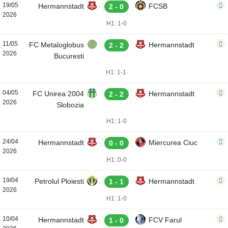
19/05
Hermannstadt
FCSB
2 - 0
2026
H1: 1-0
11/05
FC Metaloglobus
Hermannstadt
2 - 2
2026
Bucuresti
H1: 1-1
04/05
FC Unirea 2004
Hermannstadt
2 - 2
2026
Slobozia
H1: 1-0
24/04
Hermannstadt
Miercurea Ciuc
0 - 0
2026
H1: 0-0
19/04
Petrolul Ploiesti
Hermannstadt
1 - 1
2026
H1: 1-0
10/04
Hermannstadt
FCV Farul
1 - 0