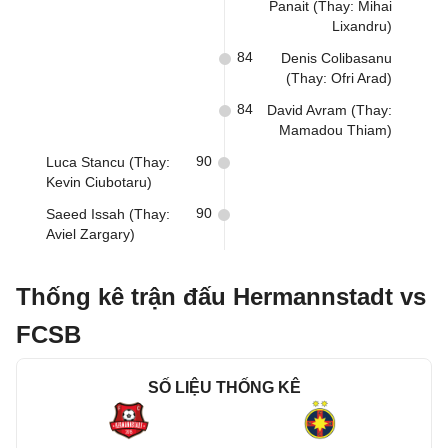
Panait (Thay: Mihai
Lixandru)
84
Denis Colibasanu
(Thay: Ofri Arad)
84
David Avram (Thay:
Mamadou Thiam)
90
Luca Stancu (Thay:
Kevin Ciubotaru)
90
Saeed Issah (Thay:
Aviel Zargary)
Thống kê trận đấu Hermannstadt vs
FCSB
SỐ LIỆU THỐNG KÊ