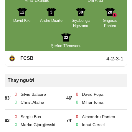
Mihai Lixandru
Ofri Arad
12
3
30
28
David Kiki
Andre Duarte
Siyabonga
Grigoras
Ngezana
Pantea
32
Ştefan Târnovanu
FCSB
4-2-3-1
Thay người
Silviu Balaure
David Popa
83’
46’
Christ Afalna
Mihai Toma
Sergiu Bus
Alexandru Pantea
83’
74’
Marko Gjorgjievski
Ionut Cercel