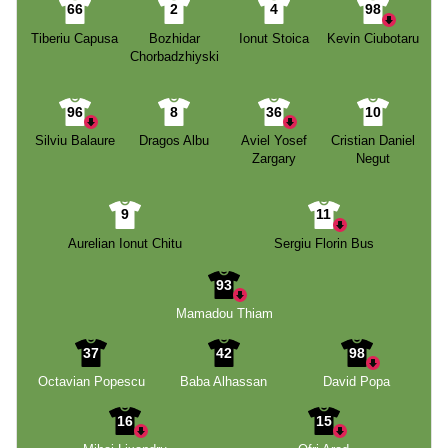
66
2
4
98
Tiberiu Capusa
Bozhidar
Ionut Stoica
Kevin Ciubotaru
Chorbadzhiyski
96
8
36
10
Silviu Balaure
Dragos Albu
Aviel Yosef
Cristian Daniel
Zargary
Negut
9
11
Aurelian Ionut Chitu
Sergiu Florin Bus
93
Mamadou Thiam
37
42
98
Octavian Popescu
Baba Alhassan
David Popa
16
15