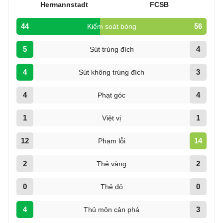
Hermannstadt
FCSB
44
56
Kiểm soát bóng
5
4
Sút trúng đích
4
3
Sút không trúng đích
4
4
Phạt góc
1
1
Việt vị
12
14
Phạm lỗi
2
2
Thẻ vàng
0
0
Thẻ đỏ
4
3
Thủ môn cản phá