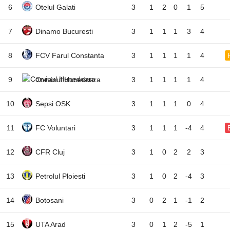
6
Otelul Galati
3
1
2
0
1
5
7
Dinamo Bucuresti
3
1
1
1
3
4
8
FCV Farul Constanta
3
1
1
1
1
4
9
Corvinul Hunedoara
3
1
1
1
1
4
10
Sepsi OSK
3
1
1
1
0
4
11
FC Voluntari
3
1
1
1
-4
4
12
CFR Cluj
3
1
0
2
2
3
13
Petrolul Ploiesti
3
1
0
2
-4
3
14
Botosani
3
0
2
1
-1
2
15
UTA Arad
3
0
1
2
-5
1