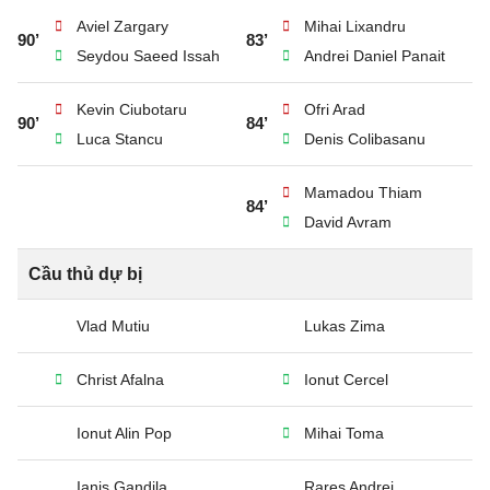
Aviel Zargary
Mihai Lixandru
90’
83’
Seydou Saeed Issah
Andrei Daniel Panait
Kevin Ciubotaru
Ofri Arad
90’
84’
Luca Stancu
Denis Colibasanu
Mamadou Thiam
84’
David Avram
Cầu thủ dự bị
Vlad Mutiu
Lukas Zima
Christ Afalna
Ionut Cercel
Ionut Alin Pop
Mihai Toma
Ianis Gandila
Rares Andrei