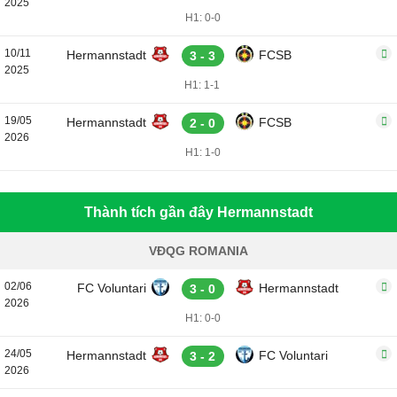
2025
H1: 0-0
10/11
Hermannstadt
FCSB
3 - 3
2025
H1: 1-1
19/05
Hermannstadt
FCSB
2 - 0
2026
H1: 1-0
Thành tích gần đây Hermannstadt
VĐQG ROMANIA
02/06
FC Voluntari
Hermannstadt
3 - 0
2026
H1: 0-0
24/05
Hermannstadt
FC Voluntari
3 - 2
2026