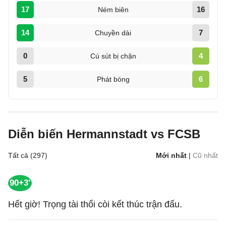
17
16
Ném biên
14
7
Chuyền dài
0
4
Cú sút bị chặn
5
6
Phát bóng
Diễn biến Hermannstadt vs FCSB
Tất cả (297)
Mới nhất
|
Cũ nhất
90+3'
Hết giờ! Trọng tài thổi còi kết thúc trận đấu.