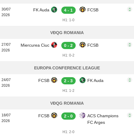
30/07
FK Auda
FCSB
4 - 1
2026
H1: 1-0
VĐQG ROMANIA
27/07
Miercurea Ciuc
FCSB
0 - 2
2026
H1: 0-2
EUROPA CONFERENCE LEAGUE
24/07
FCSB
FK Auda
2 - 3
2026
H1: 1-2
VĐQG ROMANIA
18/07
FCSB
ACS Champions
2 - 0
2026
FC Arges
H1: 2-0