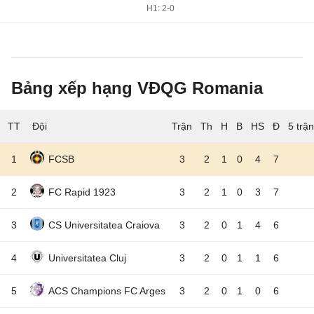
H1: 2-0
Bảng xếp hạng VĐQG Romania
TT
Đội
5 trậ
1
FCSB
3
2
1
0
4
7
2
FC Rapid 1923
3
2
1
0
3
7
3
CS Universitatea Craiova
3
2
0
1
4
6
4
Universitatea Cluj
3
2
0
1
1
6
5
ACS Champions FC Arges
3
2
0
1
0
6