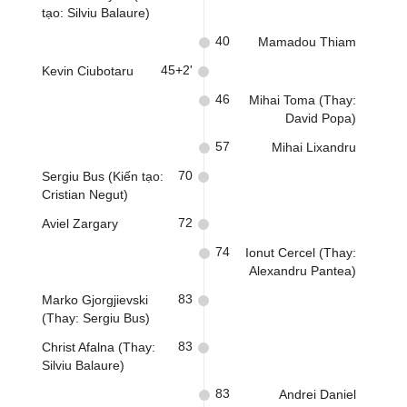
tạo: Silviu Balaure)
40
Mamadou Thiam
45+2'
Kevin Ciubotaru
46
Mihai Toma (Thay:
David Popa)
57
Mihai Lixandru
70
Sergiu Bus (Kiến tạo:
Cristian Negut)
72
Aviel Zargary
74
Ionut Cercel (Thay:
Alexandru Pantea)
83
Marko Gjorgjievski
(Thay: Sergiu Bus)
83
Christ Afalna (Thay:
Silviu Balaure)
83
Andrei Daniel