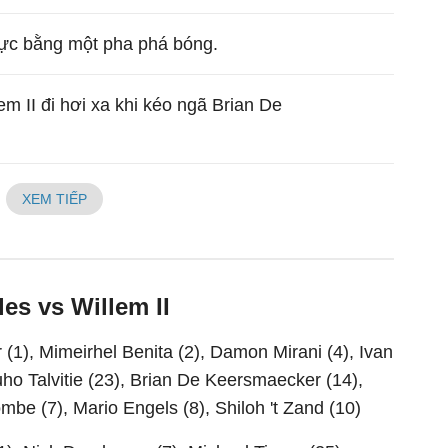
 lực bằng một pha phá bóng.
m II đi hơi xa khi kéo ngã Brian De
XEM TIẾP
es vs Willem II
 (1), Mimeirhel Benita (2), Damon Mirani (4), Ivan
ho Talvitie (23), Brian De Keersmaecker (14),
be (7), Mario Engels (8), Shiloh 't Zand (10)