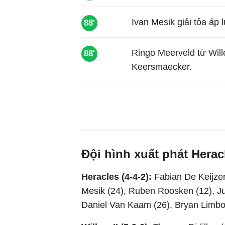
Ivan Mesik giải tỏa áp
88'
Ringo Meerveld từ Wille
88'
Keersmaecker.
Đội hình xuất phát Heracl
Heracles (4-4-2):
Fabian De Keijzer
Mesik (24), Ruben Roosken (12), Ju
Daniel Van Kaam (26), Bryan Limbom