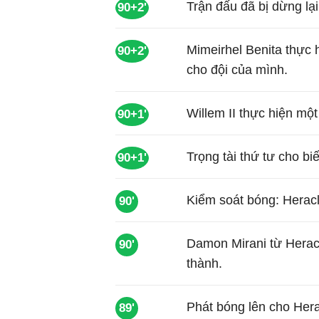
Trận đấu đã bị dừng lạ
90+2'
Mimeirhel Benita thực 
90+2'
cho đội của mình.
Willem II thực hiện mộ
90+1'
Trọng tài thứ tư cho biế
90+1'
Kiểm soát bóng: Heracl
90'
Damon Mirani từ Herac
90'
thành.
Phát bóng lên cho Hera
89'