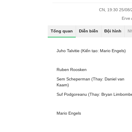
CN, 19:30 25/08
Erve 
Tổng quan
Diễn biến
Đội hình
N
Juho Talvitie (Kiến tạo: Mario Engels)
Ruben Roosken
Sem Scheperman (Thay: Daniel van
Kaam)
Suf Podgoreanu (Thay: Bryan Limbomb
Mario Engels