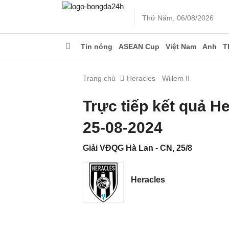
Thứ Năm, 06/08/2026
Tin nóng
ASEAN Cup
Việt Nam
Anh
T
Trang chủ
Heracles - Willem II
Trực tiếp kết quả H
25-08-2024
Giải VĐQG Hà Lan - CN, 25/8
Heracles