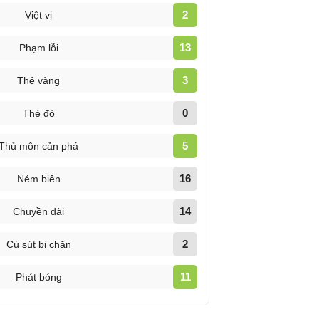
2
Việt vị
13
Phạm lỗi
3
Thẻ vàng
0
Thẻ đỏ
5
Thủ môn cản phá
16
Ném biên
14
Chuyền dài
2
Cú sút bị chặn
11
Phát bóng