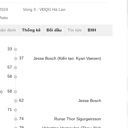
/2024
Vòng 3 - VĐQG Hà Lan
Asito
hận định
Thống kê
Đối đầu
Tin tức
BXH
33
37
Jesse Bosch (Kiến tạo: Kyan Vaesen)
57
58
58
e)
62
Jesse Bosch
71
74
Runar Thor Sigurgeirsson
79