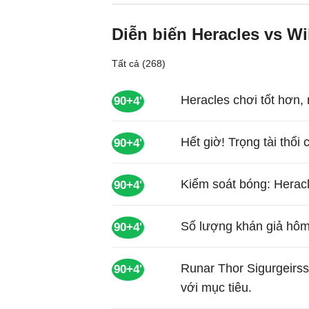
Diễn biến Heracles vs Wil
Tất cả (268)
Heracles chơi tốt hơn, 
90+4'
Hết giờ! Trọng tài thổi 
90+4'
Kiểm soát bóng: Heracl
90+4'
Số lượng khán giả hôm
90+4'
Runar Thor Sigurgeirs
90+4'
với mục tiêu.