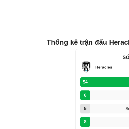
Thống kê trận đấu Heracl
SỐ
Heracles
54
6
5
S
8