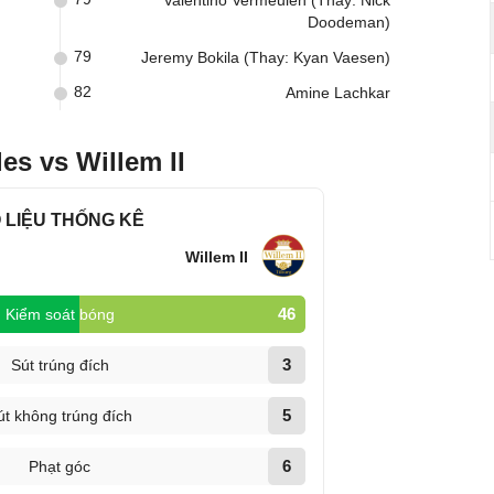
Valentino Vermeulen (Thay: Nick
Doodeman)
79
Jeremy Bokila (Thay: Kyan Vaesen)
82
Amine Lachkar
es vs Willem II
 LIỆU THỐNG KÊ
Willem II
46
Kiểm soát bóng
3
Sút trúng đích
5
út không trúng đích
6
Phạt góc