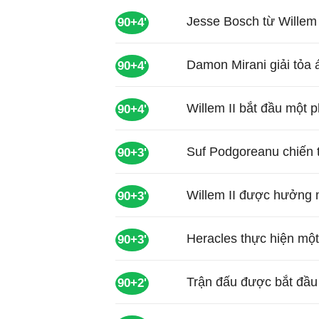
Jesse Bosch từ Willem I
90+4'
Damon Mirani giải tỏa 
90+4'
Willem II bắt đầu một 
90+4'
Suf Podgoreanu chiến t
90+3'
Willem II được hưởng 
90+3'
Heracles thực hiện mộ
90+3'
Trận đấu được bắt đầu 
90+2'