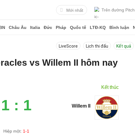
Trên đường Pitch
Mới nhất
BN
Châu Âu
Italia
Đức
Pháp
Quốc tế
LTĐ-KQ
Bình luận
LiveScore
Lịch thi đấu
Kết quả
eracles vs Willem II hôm nay
Kết thúc
1 : 1
Willem II
Hiệp một:
1-1