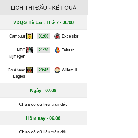
LỊCH THI ĐẤU - KẾT QUẢ
VĐQG Hà Lan, Thứ 7 - 08/08
Cambuur
01:00
Excelsior
NEC
21:30
Telstar
Nijmegen
Go Ahead
23:45
Willem II
Eagles
Ngày - 07/08
Chưa có dữ liệu trận đấu
Hôm nay - 06/08
Chưa có dữ liệu trận đấu