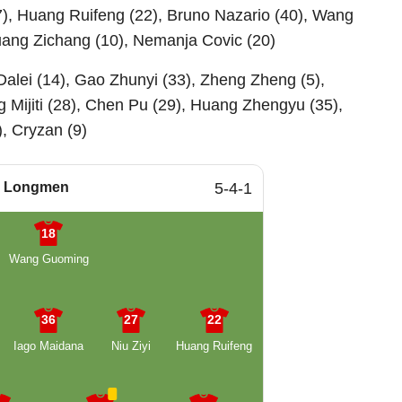
27), Huang Ruifeng (22), Bruno Nazario (40), Wang
uang Zichang (10), Nemanja Covic (20)
alei (14), Gao Zhunyi (33), Zheng Zheng (5),
g Mijiti (28), Chen Pu (29), Huang Zhengyu (35),
), Cryzan (9)
n Longmen
5-4-1
18
Wang Guoming
36
27
22
Iago Maidana
Niu Ziyi
Huang Ruifeng