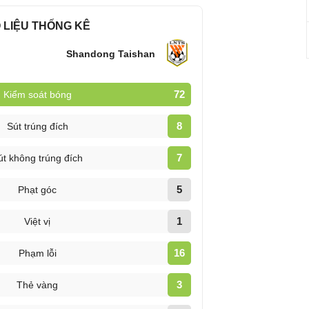
 LIỆU THỐNG KÊ
n
Shandong Taishan
72
Kiểm soát bóng
8
Sút trúng đích
7
út không trúng đích
5
Phạt góc
1
Việt vị
16
Phạm lỗi
3
Thẻ vàng