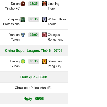
Dalian
18:35
Liaoning
Yingbo FC
Tieren
Zhejiang
18:35
Wuhan Three
Professiona
Towns
Yunnan
19:00
Chengdu
Yukun
Rongcheng
China Super League, Thứ 6 - 07/08
Beijing
18:35
Shenzhen
Guoan
Peng City
Hôm qua - 06/08
Chưa có dữ liệu trận đấu
Ngày - 05/08