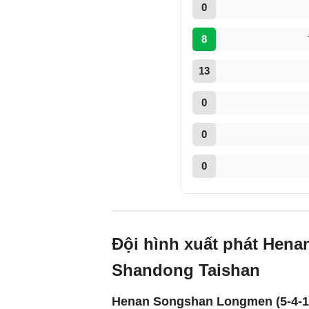
0
8
13
0
0
0
Đội hình xuất phát Hen
Shandong Taishan
Henan Songshan Longmen (5-4-1