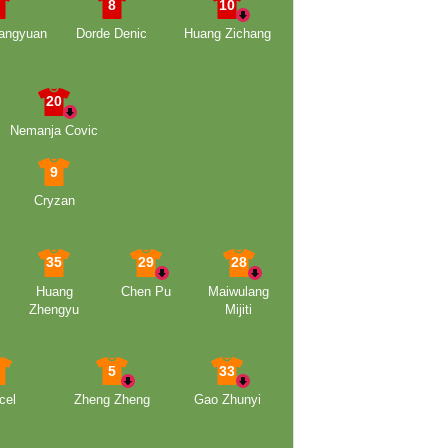
6
8
10
angyuan
Dorde Denic
Huang Zichang
20
Nemanja Covic
9
Cryzan
35
29
28
Huang
Chen Pu
Maiwulang
Zhengyu
Mijiti
3
5
33
cel
Zheng Zheng
Gao Zhunyi