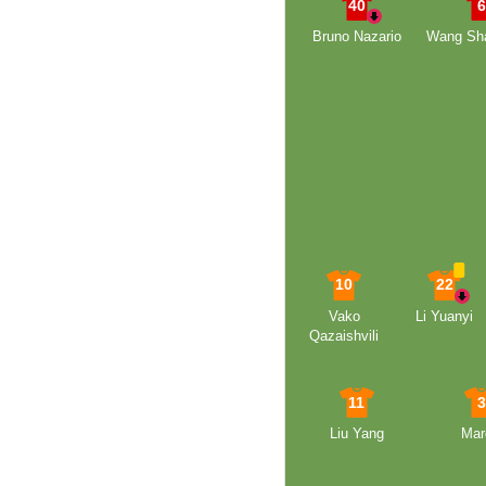
40
Bruno Nazario
Wang Sh
10
22
Vako
Li Yuanyi
Qazaishvili
11
Liu Yang
Mar