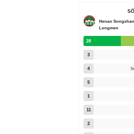
SỐ
Henan Songsha
Longmen
28
3
4
S
5
1
11
2