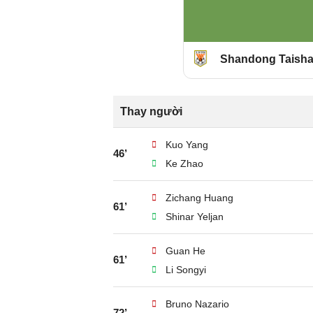
Shandong Taish
Thay người
Kuo Yang
46’
Ke Zhao
Zichang Huang
61’
Shinar Yeljan
Guan He
61’
Li Songyi
Bruno Nazario
72’