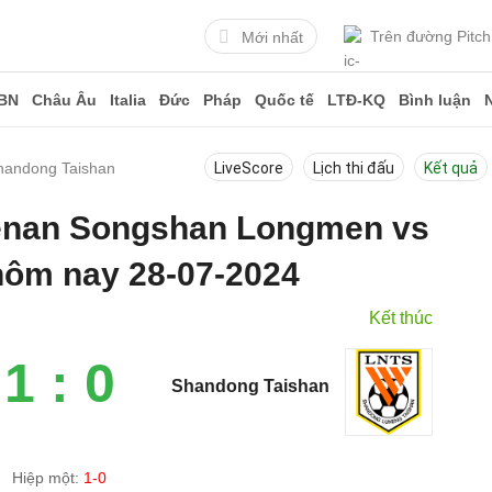
Trên đường Pitch
Mới nhất
BN
Châu Âu
Italia
Đức
Pháp
Quốc tế
LTĐ-KQ
Bình luận
handong Taishan
LiveScore
Lịch thi đấu
Kết quả
Henan Songshan Longmen vs
hôm nay 28-07-2024
Kết thúc
1 : 0
Shandong Taishan
Hiệp một:
1-0