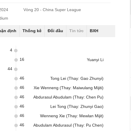
/2024
Vòng 20 - China Super League
dium
hận định
Thống kê
Đối đầu
Tin tức
BXH
4
16
Yuanyi Li
44
46
Tong Lei (Thay: Gao Zhunyi)
46
Xie Wenneng (Thay: Maiwulang Mijiti)
46
Abdurasul Abudulam (Thay: Chen Pu)
46
Lei Tong (Thay: Zhunyi Gao)
46
Wenneng Xie (Thay: Mewlan Mijit)
46
Abudulam Abdurasul (Thay: Pu Chen)