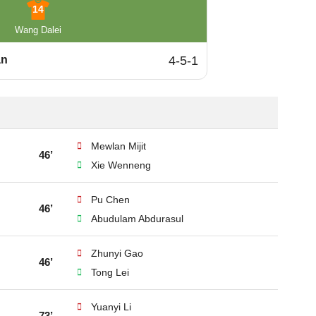
14
Wang Dalei
an
4-5-1
Mewlan Mijit
46’
Xie Wenneng
Pu Chen
46’
Abudulam Abdurasul
Zhunyi Gao
46’
Tong Lei
Yuanyi Li
73’