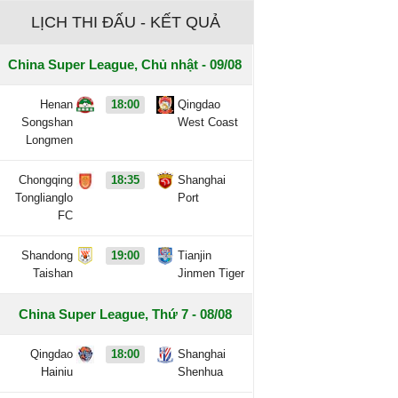
LỊCH THI ĐẤU - KẾT QUẢ
China Super League, Chủ nhật - 09/08
Henan
18:00
Qingdao
Songshan
West Coast
Longmen
Chongqing
18:35
Shanghai
Tonglianglo
Port
FC
Shandong
19:00
Tianjin
Taishan
Jinmen Tiger
China Super League, Thứ 7 - 08/08
Qingdao
18:00
Shanghai
Hainiu
Shenhua