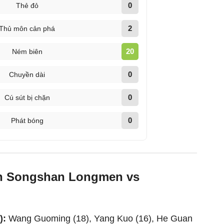
0
Thẻ đỏ
2
Thủ môn cản phá
20
Ném biên
0
Chuyền dài
0
Cú sút bị chặn
0
Phát bóng
an Songshan Longmen vs
):
Wang Guoming (18), Yang Kuo (16), He Guan