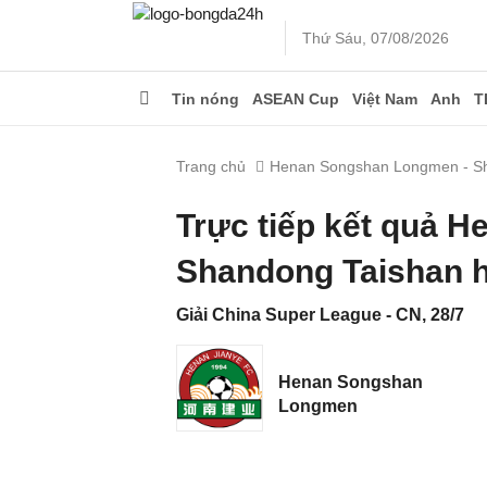
Thứ Sáu, 07/08/2026
Tin nóng
ASEAN Cup
Việt Nam
Anh
T
Trang chủ
Henan Songshan Longmen - S
Trực tiếp kết quả 
Shandong Taishan 
Giải China Super League - CN, 28/7
Henan Songshan
Longmen