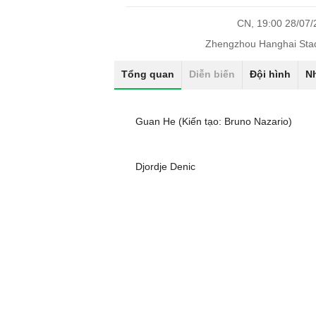
CN, 19:00 28/07
Zhengzhou Hanghai Sta
Tổng quan
Diễn biến
Đội hình
N
Guan He (Kiến tạo: Bruno Nazario)
Djordje Denic