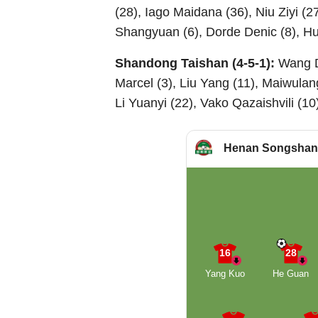
(28), Iago Maidana (36), Niu Ziyi (
Shangyuan (6), Dorde Denic (8), H
Shandong Taishan (4-5-1):
Wang D
Marcel (3), Liu Yang (11), Maiwulan
Li Yuanyi (22), Vako Qazaishvili (10
Henan Songsha
16
28
Yang Kuo
He Guan