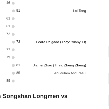
46
51
Lei Tong
61
61
72
73
Pedro Delgado (Thay: Yuanyi Li)
77
79
81
Jianfei Zhao (Thay: Zheng Zheng)
85
Abudulam Abdurasul
89
an Songshan Longmen vs