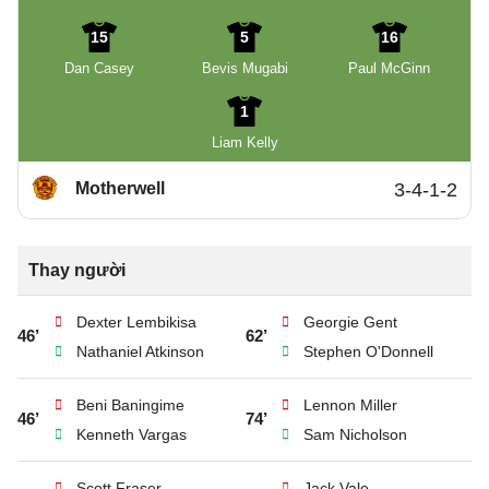
15
5
16
Dan Casey
Bevis Mugabi
Paul McGinn
1
Liam Kelly
Motherwell
3-4-1-2
Thay người
Dexter Lembikisa
Georgie Gent
46’
62’
Nathaniel Atkinson
Stephen O'Donnell
Beni Baningime
Lennon Miller
46’
74’
Kenneth Vargas
Sam Nicholson
Scott Fraser
Jack Vale