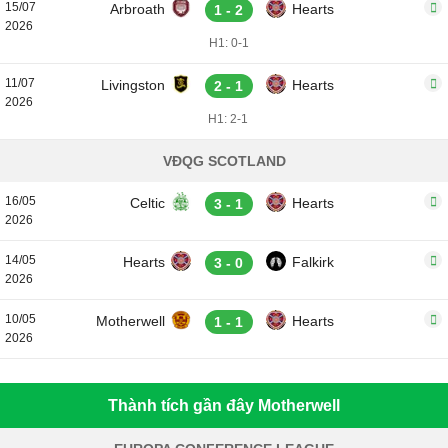
15/07
Arbroath
Hearts
1 - 2
2026
H1: 0-1
11/07
Livingston
Hearts
2 - 1
2026
H1: 2-1
VĐQG SCOTLAND
16/05
Celtic
Hearts
3 - 1
2026
14/05
Hearts
Falkirk
3 - 0
2026
10/05
Motherwell
Hearts
1 - 1
2026
Thành tích gần đây Motherwell