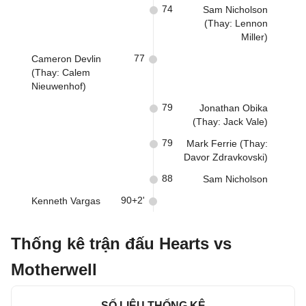
74
Sam Nicholson
(Thay: Lennon
Miller)
77
Cameron Devlin
(Thay: Calem
Nieuwenhof)
79
Jonathan Obika
(Thay: Jack Vale)
79
Mark Ferrie (Thay:
Davor Zdravkovski)
88
Sam Nicholson
90+2'
Kenneth Vargas
Thống kê trận đấu Hearts vs
Motherwell
SỐ LIỆU THỐNG KÊ