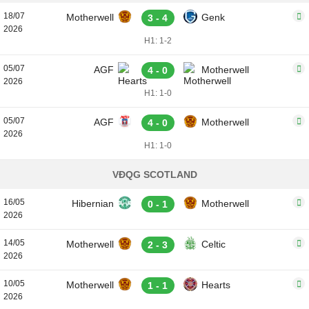
18/07
Motherwell
Genk
3 - 4
2026
H1: 1-2
05/07
AGF
Motherwell
4 - 0
2026
H1: 1-0
05/07
AGF
Motherwell
4 - 0
2026
H1: 1-0
VĐQG SCOTLAND
16/05
Hibernian
Motherwell
0 - 1
2026
14/05
Motherwell
Celtic
2 - 3
2026
10/05
Motherwell
Hearts
1 - 1
2026