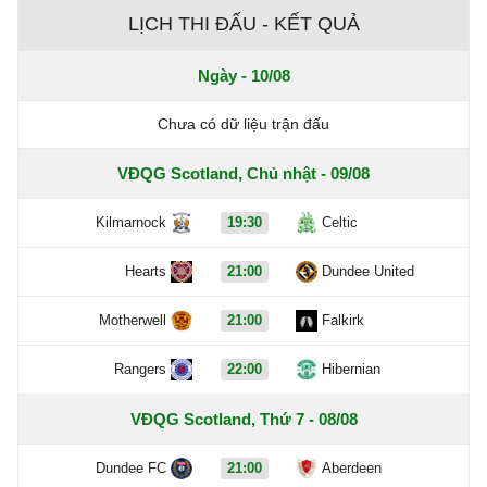
LỊCH THI ĐẤU - KẾT QUẢ
Ngày - 10/08
Chưa có dữ liệu trận đấu
VĐQG Scotland, Chủ nhật - 09/08
Kilmarnock
19:30
Celtic
Hearts
21:00
Dundee United
Motherwell
21:00
Falkirk
Rangers
22:00
Hibernian
VĐQG Scotland, Thứ 7 - 08/08
Dundee FC
21:00
Aberdeen