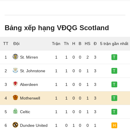
Bảng xếp hạng VĐQG Scotland
TT
Đội
5 trận gần nhất
1
St. Mirren
1
1
0
0
2
3
T
2
St. Johnstone
1
1
0
0
1
3
T
3
Aberdeen
1
1
0
0
1
3
T
4
Motherwell
1
1
0
0
1
3
T
5
Celtic
1
1
0
0
1
3
T
6
Dundee United
1
0
1
0
0
1
H