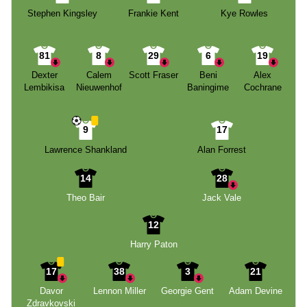
Stephen Kingsley
Frankie Kent
Kye Rowles
81
8
29
6
19
Dexter
Calem
Scott Fraser
Beni
Alex
Lembikisa
Nieuwenhof
Baningime
Cochrane
9
17
Lawrence Shankland
Alan Forrest
14
28
Theo Bair
Jack Vale
12
Harry Paton
17
38
3
21
Davor
Lennon Miller
Georgie Gent
Adam Devine
Zdravkovski