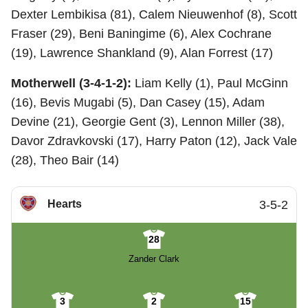
Dexter Lembikisa (81), Calem Nieuwenhof (8), Scott
Fraser (29), Beni Baningime (6), Alex Cochrane
(19), Lawrence Shankland (9), Alan Forrest (17)
Motherwell (3-4-1-2):
Liam Kelly (1), Paul McGinn
(16), Bevis Mugabi (5), Dan Casey (15), Adam
Devine (21), Georgie Gent (3), Lennon Miller (38),
Davor Zdravkovski (17), Harry Paton (12), Jack Vale
(28), Theo Bair (14)
Hearts
3-5-2
28
Zander Clark
3
2
15