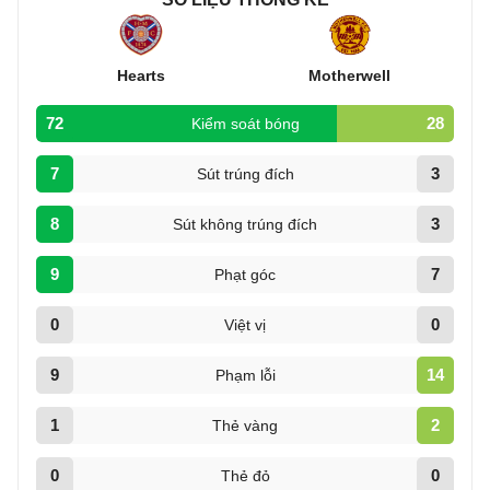
Hearts
Motherwell
72
28
Kiểm soát bóng
7
3
Sút trúng đích
8
3
Sút không trúng đích
9
7
Phạt góc
0
0
Việt vị
9
14
Phạm lỗi
1
2
Thẻ vàng
0
0
Thẻ đỏ