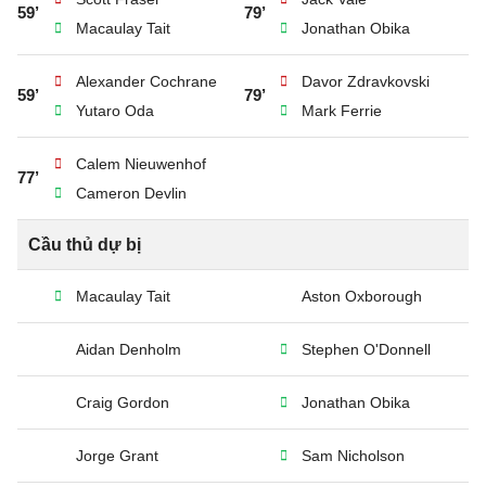
59’
79’
Macaulay Tait
Jonathan Obika
Alexander Cochrane
Davor Zdravkovski
59’
79’
Yutaro Oda
Mark Ferrie
Calem Nieuwenhof
77’
Cameron Devlin
Cầu thủ dự bị
Macaulay Tait
Aston Oxborough
Aidan Denholm
Stephen O'Donnell
Craig Gordon
Jonathan Obika
Jorge Grant
Sam Nicholson