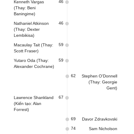
46
Kenneth Vargas
(Thay: Beni
Baningime)
46
Nathaniel Atkinson
(Thay: Dexter
Lembikisa)
59
Macaulay Tait (Thay:
Scott Fraser)
59
Yutaro Oda (Thay:
Alexander Cochrane)
62
Stephen O'Donnell
(Thay: Georgie
Gent)
67
Lawrence Shankland
(Kiến tạo: Alan
Forrest)
69
Davor Zdravkovski
74
Sam Nicholson