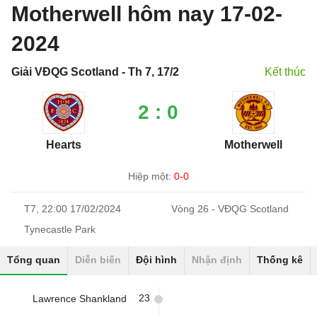
Motherwell hôm nay 17-02-
2024
Giải VĐQG Scotland - Th 7, 17/2
Kết thúc
2 : 0
Hearts
Motherwell
Hiệp một:
0-0
T7, 22:00 17/02/2024
Vòng 26 - VĐQG Scotland
Tynecastle Park
Tổng quan
Diễn biến
Đội hình
Nhận định
Thống kê
23
Lawrence Shankland