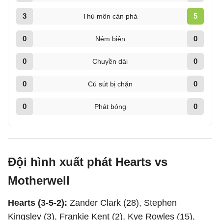
3
5
Thủ môn cản phá
0
0
Ném biên
0
0
Chuyền dài
0
0
Cú sút bị chặn
0
0
Phát bóng
Đội hình xuất phát Hearts vs
Motherwell
Hearts (3-5-2):
Zander Clark (28), Stephen
Kingsley (3), Frankie Kent (2), Kye Rowles (15),