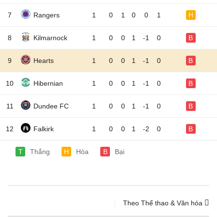
7
Rangers
1
0
1
0
0
1
H
8
Kilmarnock
1
0
0
1
-1
0
B
9
Hearts
1
0
0
1
-1
0
B
10
Hibernian
1
0
0
1
-1
0
B
11
Dundee FC
1
0
0
1
-1
0
B
12
Falkirk
1
0
0
1
-2
0
B
T
Thắng
H
Hòa
B
Bại
Theo Thể thao & Văn hóa