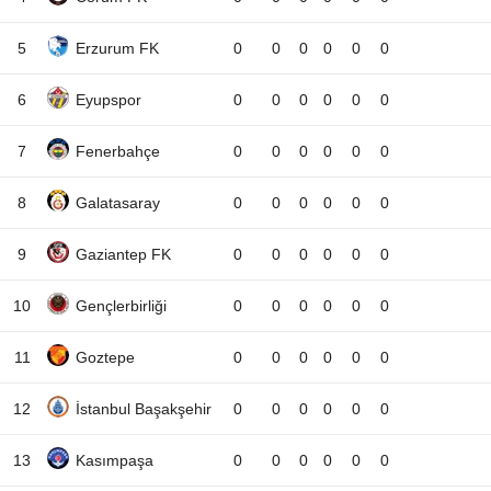
5
Erzurum FK
0
0
0
0
0
0
6
Eyupspor
0
0
0
0
0
0
7
Fenerbahçe
0
0
0
0
0
0
8
Galatasaray
0
0
0
0
0
0
9
Gaziantep FK
0
0
0
0
0
0
10
Gençlerbirliği
0
0
0
0
0
0
11
Goztepe
0
0
0
0
0
0
12
İstanbul Başakşehir
0
0
0
0
0
0
13
Kasımpaşa
0
0
0
0
0
0