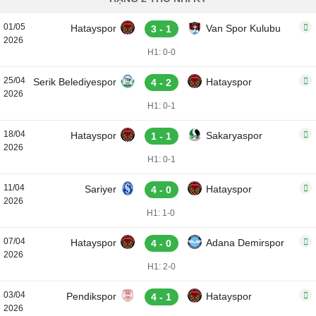
01/05
Hatayspor
Van Spor Kulubu
3 - 1
2026
H1: 0-0
25/04
Serik Belediyespor
Hatayspor
4 - 2
2026
H1: 0-1
18/04
Hatayspor
Sakaryaspor
1 - 1
2026
H1: 0-1
11/04
Sariyer
Hatayspor
4 - 0
2026
H1: 1-0
07/04
Hatayspor
Adana Demirspor
4 - 0
2026
H1: 2-0
03/04
Pendikspor
Hatayspor
4 - 1
2026