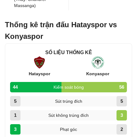
Massanga)
Thống kê trận đấu Hatayspor vs
Konyaspor
SỐ LIỆU THỐNG KÊ
Hatayspor
Konyaspor
44
56
Kiểm soát bóng
5
5
Sút trúng đích
1
3
Sút không trúng đích
3
2
Phạt góc