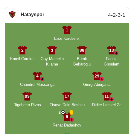
Hatayspor
4-2-3-1
1
Erce Kardesler
2
3
86
13
Kamil Corekci
Guy-Marcelin
Burak
Faouzi
Kilama
Bekaroglu
Ghoulam
4
29
Chandrel Massanga
Giorgi Aburjania
99
17
11
Rigoberto Rivas
Fisayo Dele-Bashiru
Didier Lamkel Ze
2
9
Renat Dadashov