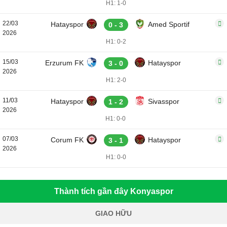
H1: 1-0
22/03
Hatayspor
Amed Sportif
0 - 3
2026
H1: 0-2
15/03
Erzurum FK
Hatayspor
3 - 0
2026
H1: 2-0
11/03
Hatayspor
Sivasspor
1 - 2
2026
H1: 0-0
07/03
Corum FK
Hatayspor
3 - 1
2026
H1: 0-0
Thành tích gần đây Konyaspor
GIAO HỮU