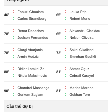
Faouzi Ghoulam
Louka Prip
46’
65’
Carlos Strandberg
Robert Muric
Renat Dadashov
Alexandru Cicaldau
78’
65’
Joelson Fernandes
Nelson Oliveira
Giorgi Aburjania
Sokol Cikalleshi
78’
73’
Armin Hodzic
Emrehan Gedikli
Didier Lamkel Ze
Ahmet Oguz
88’
81’
Nikola Maksimovic
Cebrail Karayel
Chandrel Massanga
Marlos Moreno
90’
81’
Gorkem Saglam
Gokhan Tore
Cầu thủ dự bị