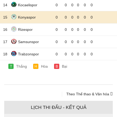
14
Kocaelispor
0
0
0
0
0
0
15
Konyaspor
0
0
0
0
0
0
16
Rizespor
0
0
0
0
0
0
17
Samsunspor
0
0
0
0
0
0
18
Trabzonspor
0
0
0
0
0
0
T
Thắng
H
Hòa
B
Bại
Theo Thể thao & Văn hóa
LỊCH THI ĐẤU - KẾT QUẢ