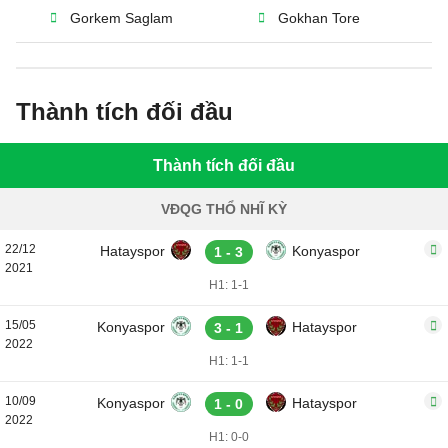
Gorkem Saglam
Gokhan Tore
Thành tích đối đầu
Thành tích đối đầu
VĐQG THỔ NHĨ KỲ
22/12
Hatayspor
Konyaspor
1 - 3
2021
H1: 1-1
15/05
Konyaspor
Hatayspor
3 - 1
2022
H1: 1-1
10/09
Konyaspor
Hatayspor
1 - 0
2022
H1: 0-0