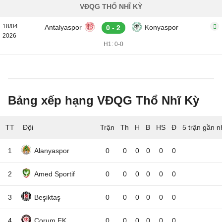
VĐQG THỔ NHĨ KỲ
18/04
Antalyaspor
Konyaspor
0 - 2
2026
H1: 0-0
Bảng xếp hạng VĐQG Thổ Nhĩ Kỳ
TT
Đội
5 trận gần n
1
Alanyaspor
0
0
0
0
0
0
2
Amed Sportif
0
0
0
0
0
0
3
Beşiktaş
0
0
0
0
0
0
4
Corum FK
0
0
0
0
0
0