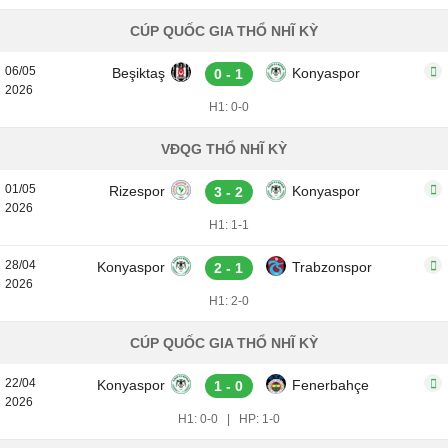
CÚP QUỐC GIA THỔ NHĨ KỲ
06/05
Beşiktaş
Konyaspor
0 - 1
2026
H1: 0-0
VĐQG THỔ NHĨ KỲ
01/05
Rizespor
Konyaspor
3 - 2
2026
H1: 1-1
28/04
Konyaspor
Trabzonspor
2 - 1
2026
H1: 2-0
CÚP QUỐC GIA THỔ NHĨ KỲ
22/04
Konyaspor
Fenerbahçe
1 - 0
2026
H1: 0-0
|
HP: 1-0