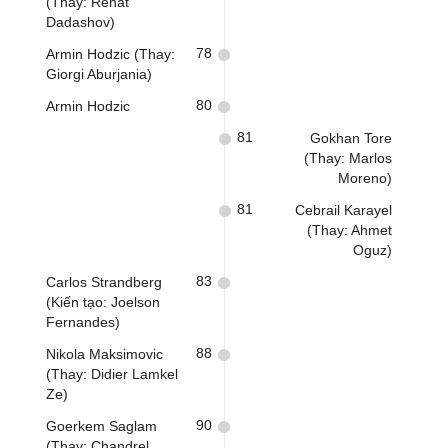
(Thay: Renat
Dadashov)
78
Armin Hodzic (Thay:
Giorgi Aburjania)
80
Armin Hodzic
81
Gokhan Tore
(Thay: Marlos
Moreno)
81
Cebrail Karayel
(Thay: Ahmet
Oguz)
83
Carlos Strandberg
(Kiến tạo: Joelson
Fernandes)
88
Nikola Maksimovic
(Thay: Didier Lamkel
Ze)
90
Goerkem Saglam
(Thay: Chandrel