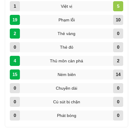
1
5
Việt vị
19
10
Phạm lỗi
2
0
Thẻ vàng
0
0
Thẻ đỏ
4
2
Thủ môn cản phá
15
14
Ném biên
0
0
Chuyền dài
0
0
Cú sút bị chặn
0
0
Phát bóng