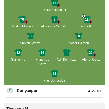
17
Sokol Cikalleshi
70
8
11
Marlos Moreno
Alexandru Cicaldau
Louka Prip
37
6
Steven Nzonzi
Soner Dikmen
12
15
4
22
Guilherme
Francisco
Adil Demirbag
Ahmet Oguz
Calvo
61
Paul Bernardoni
Konyaspor
4-2-3-1
Thay người