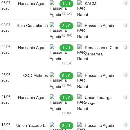
06/07
Hassania Agadir
KACM
1 - 1
2026
H1: 1-1
03/07
Raja Casablanca
Hassania Agadir
2 - 0
2026
H1: 0-0
29/06
Hassania Agadir
Renaissance Club
1 - 1
2026
Zemamra
H1: 1-0
26/06
COD Meknes
Hassania Agadir
0 - 0
2026
H1: 0-0
21/06
Hassania Agadir
Union Touarga
1 - 0
2026
Sport
H1: 0-0
18/06
Union Yacoub El-
Hassania Agadir
2 - 1