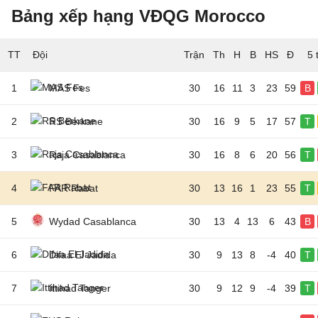
Bảng xếp hạng VĐQG Morocco
TT
Đội
5 
1
MAS Fes
30
16
11
3
23
59
B
2
RS Berkane
30
16
9
5
17
57
T
3
Raja Casablanca
30
16
8
6
20
56
T
4
FAR Rabat
30
13
16
1
23
55
T
5
Wydad Casablanca
30
13
4
13
6
43
B
6
Difaa El Jadida
30
9
13
8
-4
40
T
7
Ittihad Tanger
30
9
12
9
-4
39
T