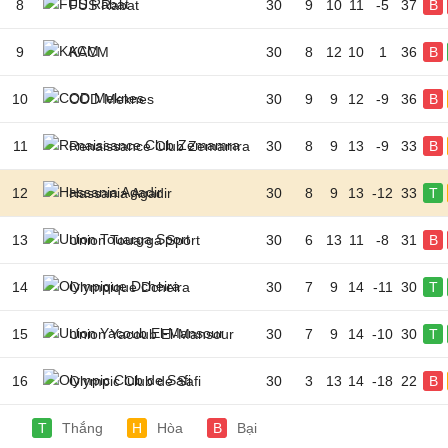
8
FUS Rabat
30
9
10
11
-5
37
B
9
KACM
30
8
12
10
1
36
B
10
COD Meknes
30
9
9
12
-9
36
B
11
Renaissance Club Zemamra
30
8
9
13
-9
33
B
12
Hassania Agadir
30
8
9
13
-12
33
T
13
Union Touarga Sport
30
6
13
11
-8
31
B
14
Olympique Dcheira
30
7
9
14
-11
30
T
15
Union Yacoub El-Mansour
30
7
9
14
-10
30
T
16
Olympic Club de Safi
30
3
13
14
-18
22
B
T
Thắng
H
Hòa
B
Bại