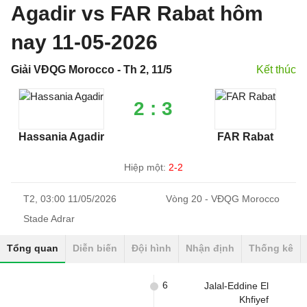
Agadir vs FAR Rabat hôm
nay 11-05-2026
Giải VĐQG Morocco - Th 2, 11/5
Kết thúc
2 : 3
Hassania Agadir
FAR Rabat
Hiệp một:
2-2
T2, 03:00 11/05/2026
Vòng 20 - VĐQG Morocco
Stade Adrar
Tổng quan
Diễn biến
Đội hình
Nhận định
Thống kê
6
Jalal-Eddine El
Khfiyef