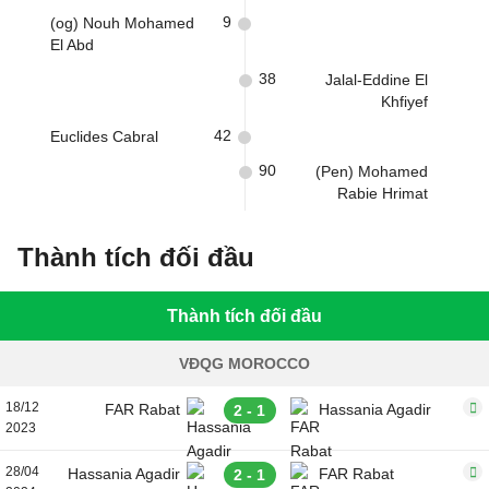
9
(og) Nouh Mohamed
El Abd
38
Jalal-Eddine El
Khfiyef
42
Euclides Cabral
90
(Pen) Mohamed
Rabie Hrimat
Thành tích đối đầu
Thành tích đối đầu
VĐQG MOROCCO
18/12
FAR Rabat
Hassania Agadir
2 - 1
2023
28/04
Hassania Agadir
FAR Rabat
2 - 1