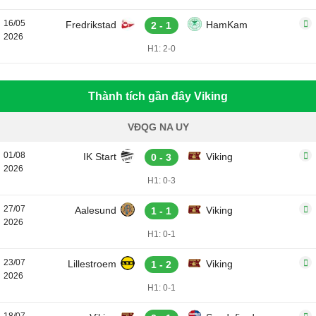
16/05
Fredrikstad
HamKam
2 - 1
2026
H1: 2-0
Thành tích gần đây Viking
VĐQG NA UY
01/08
IK Start
Viking
0 - 3
2026
H1: 0-3
27/07
Aalesund
Viking
1 - 1
2026
H1: 0-1
23/07
Lillestroem
Viking
1 - 2
2026
H1: 0-1