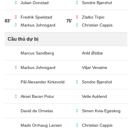
Julian Gonstad
Sondre Bjørshol
Fredrik Sjoelstad
Zlatko Tripic
83’
75’
Markus Johnsgard
Christian Cappis
Cầu thủ dự bị
Marcus Sandberg
Arild Østbø
Markus Johnsgard
Viljar Vevatne
Pål Alexander Kirkevold
Sondre Bjørshol
Aksel Baran Potur
Vetle Auklend
David de Ornelas
Simen Kvia-Egeskog
Mads Orrhaug Larsen
Christian Cappis