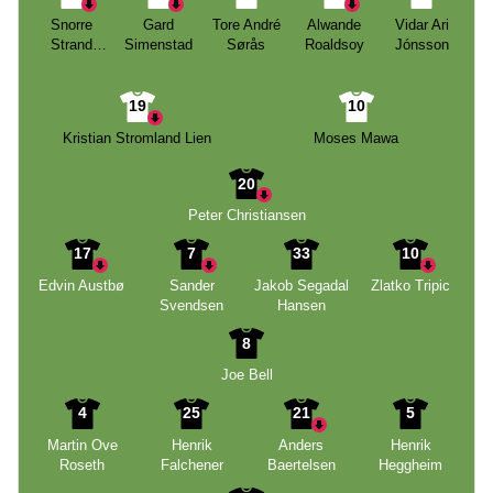
Snorre
Gard
Tore André
Alwande
Vidar Ari
Strand
Simenstad
Sørås
Roaldsoy
Jónsson
Nilsen
19
10
Kristian Stromland Lien
Moses Mawa
20
Peter Christiansen
17
7
33
10
Edvin Austbø
Sander
Jakob Segadal
Zlatko Tripic
Svendsen
Hansen
8
Joe Bell
4
25
21
5
Martin Ove
Henrik
Anders
Henrik
Roseth
Falchener
Baertelsen
Heggheim