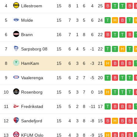
4
Lillestroem
15
8
1
6
4
25
B
T
T
B
5
Molde
15
7
3
5
6
24
T
H
B
T
6
Brann
16
7
1
8
6
22
B
T
T
B
7
Sarpsborg 08
15
6
4
5
-1
22
T
T
H
T
8
HamKam
15
6
3
6
-3
21
H
B
B
B
9
Vaalerenga
15
6
2
7
-5
20
T
B
T
T
10
Rosenborg
15
5
3
7
0
18
H
T
T
T
11
Fredrikstad
15
5
2
8
-11
17
T
B
B
B
12
Sandefjord
15
4
3
8
-8
15
B
H
B
B
13
KFUM Oslo
15
4
3
8
-9
15
H
B
B
B