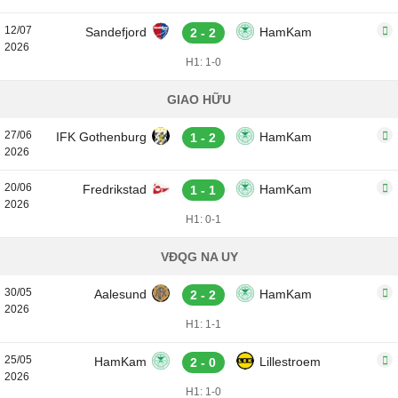
12/07
Sandefjord
HamKam
2 - 2
2026
H1: 1-0
GIAO HỮU
27/06
IFK Gothenburg
HamKam
1 - 2
2026
20/06
Fredrikstad
HamKam
1 - 1
2026
H1: 0-1
VĐQG NA UY
30/05
Aalesund
HamKam
2 - 2
2026
H1: 1-1
25/05
HamKam
Lillestroem
2 - 0
2026
H1: 1-0