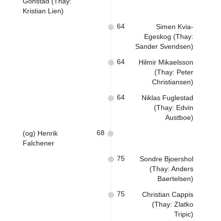
Gonstad (Thay:
Kristian Lien)
64
Simen Kvia-
Egeskog (Thay:
Sander Svendsen)
64
Hilmir Mikaelsson
(Thay: Peter
Christiansen)
64
Niklas Fuglestad
(Thay: Edvin
Austboe)
68
(og) Henrik
Falchener
75
Sondre Bjoershol
(Thay: Anders
Baertelsen)
75
Christian Cappis
(Thay: Zlatko
Tripic)