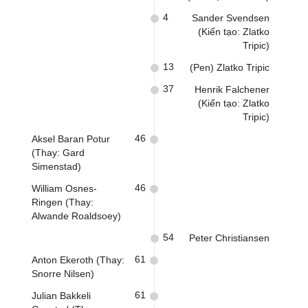
4
Sander Svendsen
(Kiến tạo: Zlatko
Tripic)
13
(Pen) Zlatko Tripic
37
Henrik Falchener
(Kiến tạo: Zlatko
Tripic)
46
Aksel Baran Potur
(Thay: Gard
Simenstad)
46
William Osnes-
Ringen (Thay:
Alwande Roaldsoey)
54
Peter Christiansen
61
Anton Ekeroth (Thay:
Snorre Nilsen)
61
Julian Bakkeli