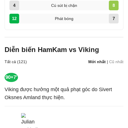
4
8
Cú sút bị chặn
12
7
Phát bóng
Diễn biến HamKam vs Viking
Tất cả (121)
Mới nhất
|
Cũ nhất
90+7'
Viking được hưởng một quả phạt góc do Sivert
Oksnes Amland thực hiện.