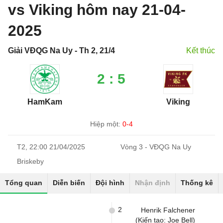
vs Viking hôm nay 21-04-
2025
Giải VĐQG Na Uy - Th 2, 21/4
Kết thúc
2 : 5
HamKam
Viking
Hiệp một:
0-4
T2, 22:00 21/04/2025
Vòng 3 - VĐQG Na Uy
Briskeby
Tổng quan
Diễn biến
Đội hình
Nhận định
Thống kê
2
Henrik Falchener
(Kiến tạo: Joe Bell)