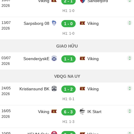
18/07
Viking
Sandefjord
2 - 1
2026
H1: 1-0
13/07
Sarpsborg 08
Viking
1 - 0
2026
H1: 1-0
GIAO HỮU
03/07
SoenderjyskE
Viking
1 - 1
2026
VĐQG NA UY
24/05
Kristiansund BK
Viking
1 - 2
2026
H1: 0-1
16/05
Viking
IK Start
6 - 3
2026
H1: 1-3
10/05