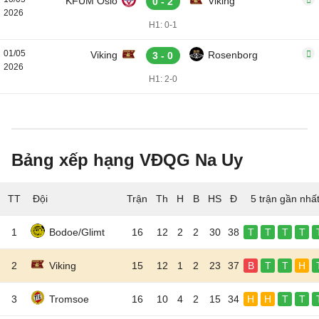
KFUM Oslo
Viking
0 - 2
2026
H1: 0-1
01/05
Viking
Rosenborg
3 - 0
2026
H1: 2-0
Bảng xếp hạng VĐQG Na Uy
TT
Đội
5 trận gần nhấ
1
Bodoe/Glimt
16
12
2
2
30
38
T
T
T
T
2
Viking
15
12
1
2
23
37
B
T
T
H
3
Tromsoe
16
10
4
2
15
34
H
H
T
T