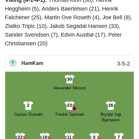
Viking (4-1-4-1):
Thomas Kinn (30), Henrik
Heggheim (5), Anders Baertelsen (21), Henrik
Falchener (25), Martin Ove Roseth (4), Joe Bell (8),
Zlatko Tripic (10), Jakob Segadal Hansen (33),
Sander Svendsen (7), Edvin Austbø (17), Peter
Christiansen (20)
HamKam
3-5-2
30
Alexander Nilsson
2
23
26
Gustav Granath
Fredrik Sjolstad
Brynjar Ingi
Bjarnason
22
18
11
6
7