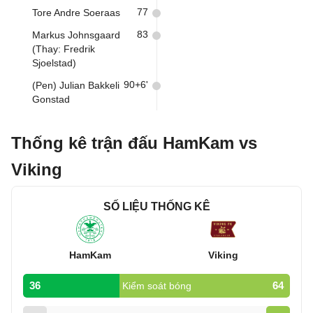
77
Tore Andre Soeraas
83
Markus Johnsgaard
(Thay: Fredrik
Sjoelstad)
90+6'
(Pen) Julian Bakkeli
Gonstad
Thống kê trận đấu HamKam vs
Viking
SỐ LIỆU THỐNG KÊ
HamKam
Viking
36
64
Kiểm soát bóng