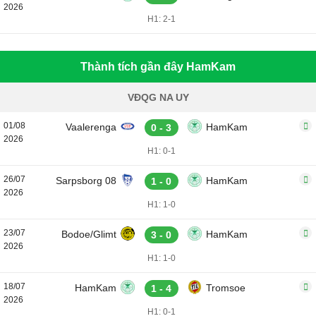
2026
H1: 2-1
Thành tích gần đây HamKam
VĐQG NA UY
01/08
Vaalerenga
HamKam
0 - 3
2026
H1: 0-1
26/07
Sarpsborg 08
HamKam
1 - 0
2026
H1: 1-0
23/07
Bodoe/Glimt
HamKam
3 - 0
2026
H1: 1-0
18/07
HamKam
Tromsoe
1 - 4
2026
H1: 0-1