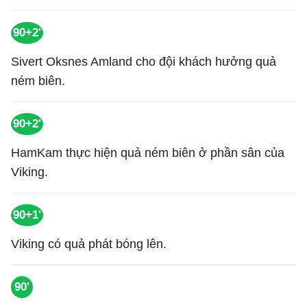
90+2'
Sivert Oksnes Amland cho đội khách hưởng quả
ném biên.
90+2'
HamKam thực hiện quả ném biên ở phần sân của
Viking.
90+1'
Viking có quả phát bóng lên.
90'