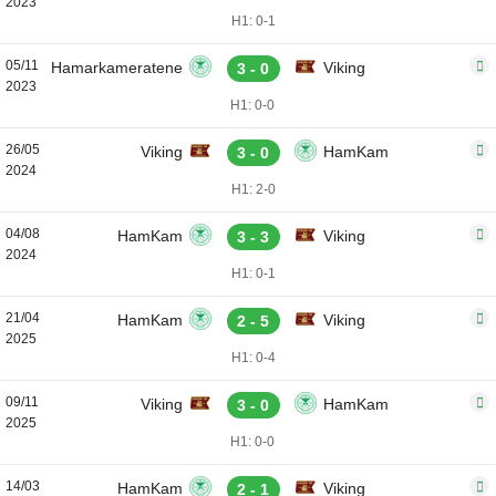
2023
H1: 0-1
05/11
Hamarkameratene
Viking
3 - 0
2023
H1: 0-0
26/05
Viking
HamKam
3 - 0
2024
H1: 2-0
04/08
HamKam
Viking
3 - 3
2024
H1: 0-1
21/04
HamKam
Viking
2 - 5
2025
H1: 0-4
09/11
Viking
HamKam
3 - 0
2025
H1: 0-0
14/03
HamKam
Viking
2 - 1