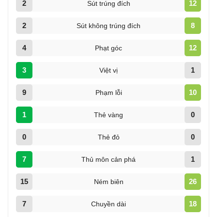
2
12
Sút trúng đích
2
8
Sút không trúng đích
4
12
Phạt góc
3
1
Việt vị
9
10
Phạm lỗi
1
0
Thẻ vàng
0
0
Thẻ đỏ
7
1
Thủ môn cản phá
15
26
Ném biên
7
18
Chuyền dài