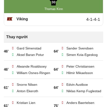
30
Thomas Kinn
Viking
4-1-4-1
Thay người
Gard Simenstad
Sander Svendsen
46’
64’
Aksel Baran Potur
Simen Kvia-Egeskog
Alwande Roaldsoey
Peter Christiansen
46’
64’
William Osnes-Ringen
Hilmir Mikaelsson
Snorre Nilsen
Edvin Austboe
61’
64’
Anton Ekeroth
Niklas Kemp Fuglestad
Kristian Lien
Anders Baertelsen
61’
75’