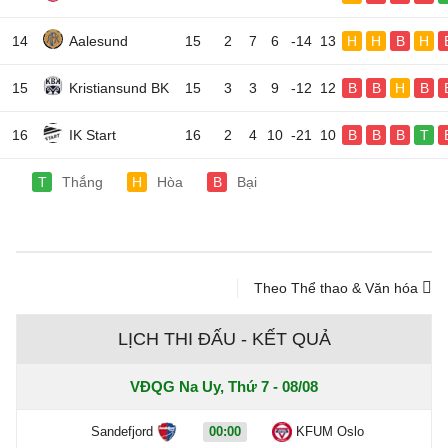
14
Aalesund
15
2
7
6
-14
13
H
H
B
H
15
Kristiansund BK
15
3
3
9
-12
12
B
B
H
B
16
IK Start
16
2
4
10
-21
10
B
B
B
T
T
Thắng
H
Hòa
B
Bại
Theo Thể thao & Văn hóa
LỊCH THI ĐẤU - KẾT QUẢ
VĐQG Na Uy, Thứ 7 - 08/08
Sandefjord
00:00
KFUM Oslo