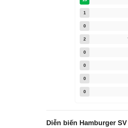
1
0
2
0
0
0
0
Diễn biến Hamburger SV 