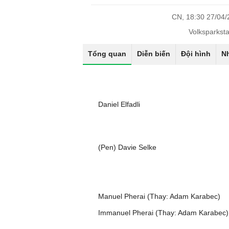
CN, 18:30 27/04
Volksparkst
Tổng quan
Diễn biến
Đội hình
N
Daniel Elfadli
(Pen) Davie Selke
Manuel Pherai (Thay: Adam Karabec)
Immanuel Pherai (Thay: Adam Karabec)