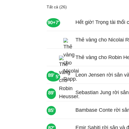
Tất cả (26)
Hết giờ! Trọng tài thổi 
90+7'
Thẻ vàng cho Nicolai 
Thẻ vàng cho Robin He
Leon Jensen rời sân v
89'
90+5'
Sebastian Jung rời sân
89'
90'
Bambase Conte rời sân 
85'
Emir Sahiti rời sân và 
82'