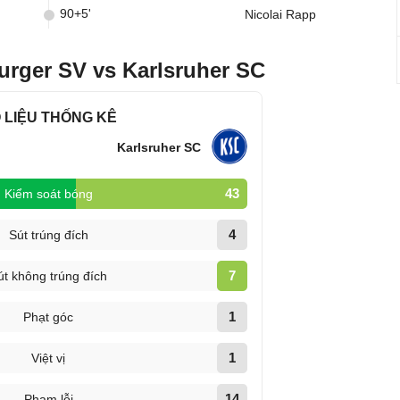
90+5'
Nicolai Rapp
rger SV vs Karlsruher SC
 LIỆU THỐNG KÊ
Karlsruher SC
43
Kiểm soát bóng
4
Sút trúng đích
7
út không trúng đích
1
Phạt góc
1
Việt vị
14
Phạm lỗi