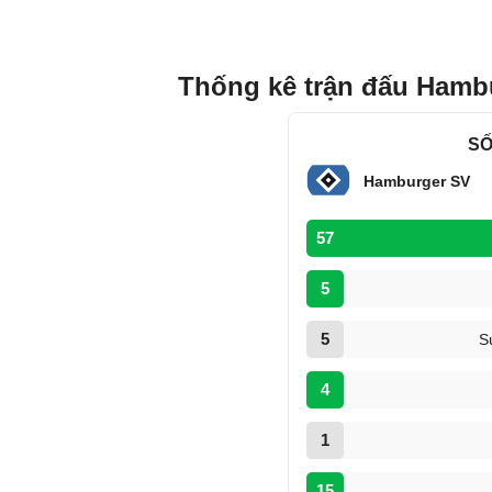
Thống kê trận đấu Hambu
SỐ
Hamburger SV
57
5
5
S
4
1
15