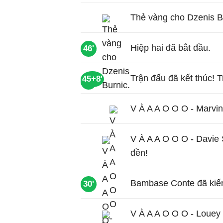
Thẻ vàng cho Dzenis B
Hiệp hai đã bắt đầu.
46'
Trận đấu đã kết thúc! Tr
45+8'
51'
V À A A O O O - Marvin
V À A A O O O - Davie
đền!
Bambase Conte đã kiến
30'
V À A A O O O - Louey 