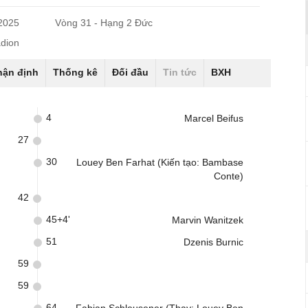
/2025
Vòng 31 - Hạng 2 Đức
adion
hận định
Thống kê
Đối đầu
Tin tức
BXH
4
Marcel Beifus
27
30
Louey Ben Farhat (Kiến tạo: Bambase
Conte)
42
45+4'
Marvin Wanitzek
51
Dzenis Burnic
59
59
64