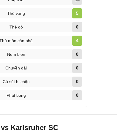
5
Thẻ vàng
0
Thẻ đỏ
4
Thủ môn cản phá
0
Ném biên
0
Chuyền dài
0
Cú sút bị chặn
0
Phát bóng
vs Karlsruher SC