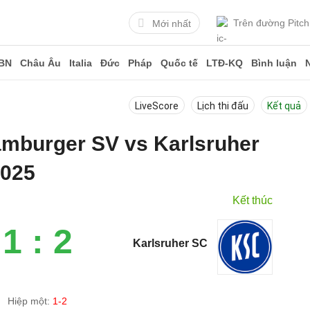
Trên đường Pitch
Mới nhất
BN
Châu Âu
Italia
Đức
Pháp
Quốc tế
LTĐ-KQ
Bình luận
LiveScore
Lịch thi đấu
Kết quả
amburger SV vs Karlsruher
2025
Kết thúc
1 : 2
Karlsruher SC
Hiệp một:
1-2