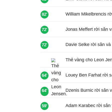
William Mikelbrencis r
82'
Jonas Meffert rời sân 
72'
Davie Selke rời sân và
72'
Thẻ vàng cho Leon Je
Louey Ben Farhat rời s
64'
Dzenis Burnic rời sân 
64'
67'
Adam Karabec rời sân 
59'