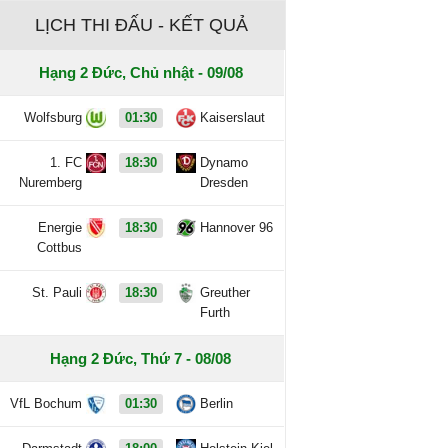
LỊCH THI ĐẤU - KẾT QUẢ
Hạng 2 Đức, Chủ nhật - 09/08
Wolfsburg
01:30
Kaiserslaut
1. FC
18:30
Dynamo
Nuremberg
Dresden
Energie
18:30
Hannover 96
Cottbus
St. Pauli
18:30
Greuther
Furth
Hạng 2 Đức, Thứ 7 - 08/08
VfL Bochum
01:30
Berlin