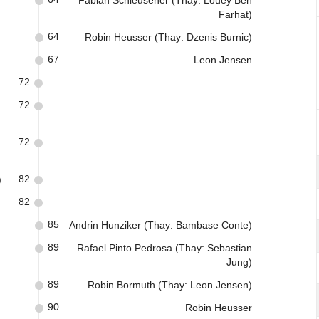
Fabian Schleusener (Thay: Louey Ben
Farhat)
64
Robin Heusser (Thay: Dzenis Burnic)
67
Leon Jensen
72
72
72
82
)
82
85
Andrin Hunziker (Thay: Bambase Conte)
89
Rafael Pinto Pedrosa (Thay: Sebastian
Jung)
89
Robin Bormuth (Thay: Leon Jensen)
90
Robin Heusser