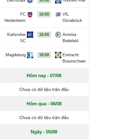
Darmstadt
18:00
Holstein Kiel
FC
18:00
VfL
Heidenheim
Osnabrück
Karlsruher
18:00
Arminia
SC
Bielefeld
Magdeburg
18:00
Eintracht
Braunschwei
Hôm nay - 07/08
Chưa có dữ liệu trận đấu
Hôm qua - 06/08
Chưa có dữ liệu trận đấu
Ngày - 05/08