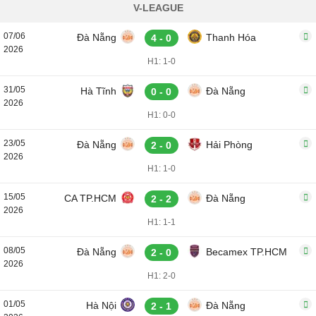
V-LEAGUE
07/06
Đà Nẵng
Thanh Hóa
4 - 0
2026
H1: 1-0
31/05
Hà Tĩnh
Đà Nẵng
0 - 0
2026
H1: 0-0
23/05
Đà Nẵng
Hải Phòng
2 - 0
2026
H1: 1-0
15/05
CA TP.HCM
Đà Nẵng
2 - 2
2026
H1: 1-1
08/05
Đà Nẵng
Becamex TP.HCM
2 - 0
2026
H1: 2-0
01/05
Hà Nội
Đà Nẵng
2 - 1