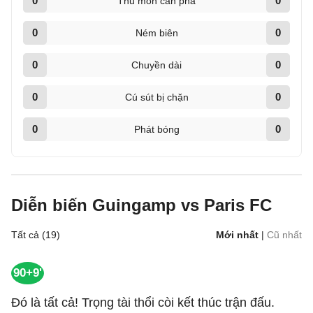
0
0
Thủ môn cản phá
0
0
Ném biên
0
0
Chuyền dài
0
0
Cú sút bị chặn
0
0
Phát bóng
Diễn biến Guingamp vs Paris FC
Tất cả (19)
Mới nhất
|
Cũ nhất
90+9'
Đó là tất cả! Trọng tài thổi còi kết thúc trận đấu.