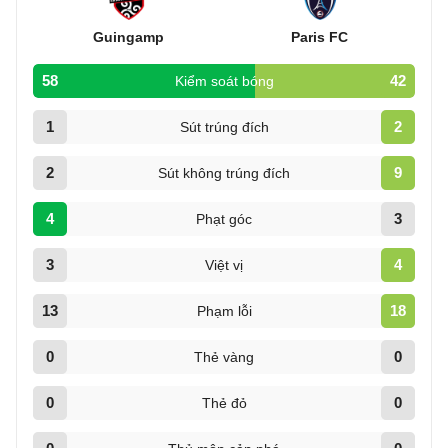
Guingamp
Paris FC
58
42
Kiểm soát bóng
1
2
Sút trúng đích
2
9
Sút không trúng đích
4
3
Phạt góc
3
4
Việt vị
13
18
Phạm lỗi
0
0
Thẻ vàng
0
0
Thẻ đỏ