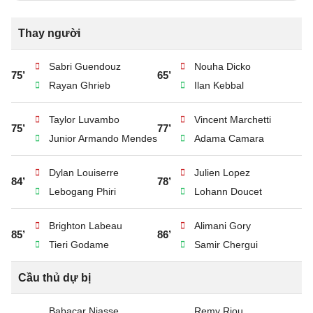
Thay người
Sabri Guendouz
Nouha Dicko
75’
65’
Rayan Ghrieb
Ilan Kebbal
Taylor Luvambo
Vincent Marchetti
75’
77’
Junior Armando Mendes
Adama Camara
Dylan Louiserre
Julien Lopez
84’
78’
Lebogang Phiri
Lohann Doucet
Brighton Labeau
Alimani Gory
85’
86’
Tieri Godame
Samir Chergui
Cầu thủ dự bị
Babacar Niasse
Remy Riou