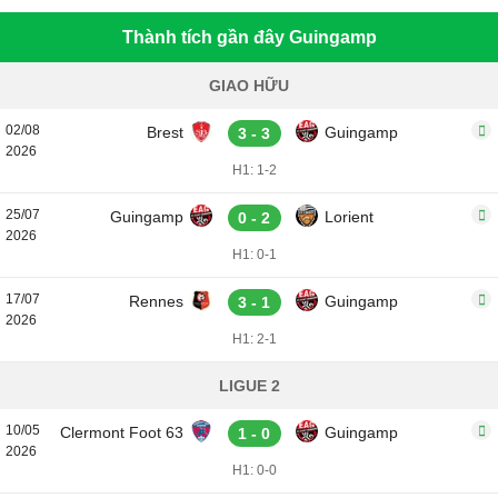
Thành tích gần đây Guingamp
GIAO HỮU
02/08
Brest
Guingamp
3 - 3
2026
H1: 1-2
25/07
Guingamp
Lorient
0 - 2
2026
H1: 0-1
17/07
Rennes
Guingamp
3 - 1
2026
H1: 2-1
LIGUE 2
10/05
Clermont Foot 63
Guingamp
1 - 0
2026
H1: 0-0