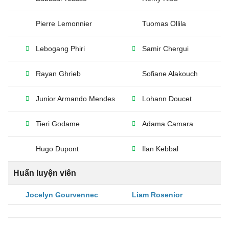
Pierre Lemonnier
Tuomas Ollila
Lebogang Phiri
Samir Chergui
Rayan Ghrieb
Sofiane Alakouch
Junior Armando Mendes
Lohann Doucet
Tieri Godame
Adama Camara
Hugo Dupont
Ilan Kebbal
Huấn luyện viên
Jocelyn Gourvennec
Liam Rosenior