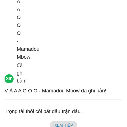
36'
V À A A O O O - Mamadou Mbow đã ghi bàn!
Trọng tài thổi còi bắt đầu trận đấu.
XEM TIẾP