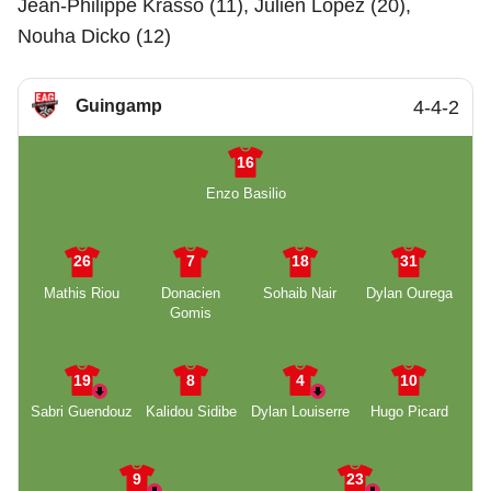
Jean-Philippe Krasso (11), Julien Lopez (20),
Nouha Dicko (12)
Guingamp
4-4-2
16
Enzo Basilio
26
7
18
31
Mathis Riou
Donacien
Sohaib Nair
Dylan Ourega
Gomis
19
8
4
10
Sabri Guendouz
Kalidou Sidibe
Dylan Louiserre
Hugo Picard
9
23