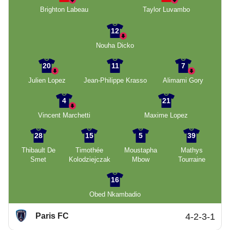
Brighton Labeau
Taylor Luvambo
12
Nouha Dicko
20
11
7
Julien Lopez
Jean-Philippe Krasso
Alimami Gory
4
21
Vincent Marchetti
Maxime Lopez
28
15
5
39
Thibault De
Timothée
Moustapha
Mathys
Smet
Kolodziejczak
Mbow
Tourraine
16
Obed Nkambadio
Paris FC
4-2-3-1