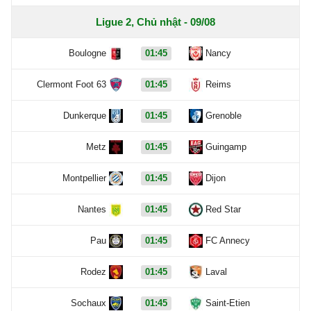
Ligue 2, Chủ nhật - 09/08
Boulogne
01:45
Nancy
Clermont Foot 63
01:45
Reims
Dunkerque
01:45
Grenoble
Metz
01:45
Guingamp
Montpellier
01:45
Dijon
Nantes
01:45
Red Star
Pau
01:45
FC Annecy
Rodez
01:45
Laval
Sochaux
01:45
Saint-Etien