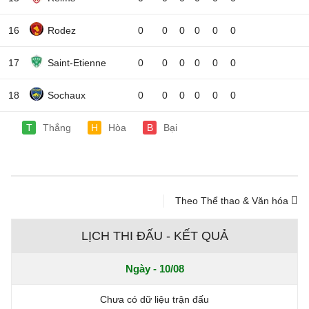
16
Rodez
0
0
0
0
0
0
17
Saint-Etienne
0
0
0
0
0
0
18
Sochaux
0
0
0
0
0
0
T
Thắng
H
Hòa
B
Bại
Theo Thể thao & Văn hóa
LỊCH THI ĐẤU - KẾT QUẢ
Ngày - 10/08
Chưa có dữ liệu trận đấu