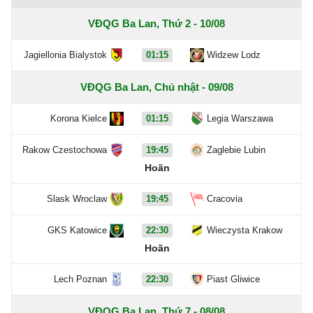
VĐQG Ba Lan, Thứ 2 - 10/08
Jagiellonia Bialystok
01:15
Widzew Lodz
VĐQG Ba Lan, Chủ nhật - 09/08
Korona Kielce
01:15
Legia Warszawa
Rakow Czestochowa
19:45
Zaglebie Lubin
Hoãn
Slask Wroclaw
19:45
Cracovia
GKS Katowice
22:30
Wieczysta Krakow
Hoãn
Lech Poznan
22:30
Piast Gliwice
VĐQG Ba Lan, Thứ 7 - 08/08