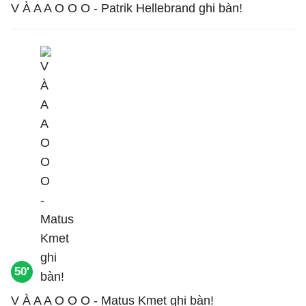
V À A A O O O - Patrik Hellebrand ghi bàn!
50'
V À A A O O O - Matus Kmet ghi bàn!