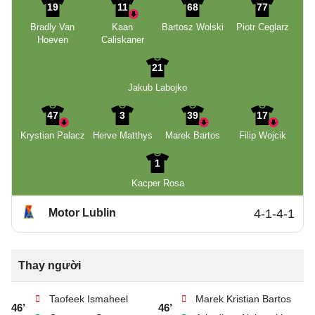
19
11
68
77
Bradly Van
Kaan
Bartosz Wolski
Piotr Ceglarz
Hoeven
Caliskaner
21
Jakub Labojko
47
3
39
17
Krystian Palacz
Herve Matthys
Marek Bartos
Filip Wojcik
1
Kacper Rosa
Motor Lublin
4-1-4-1
Thay người
Taofeek Ismaheel
Marek Kristian Bartos
46’
46’