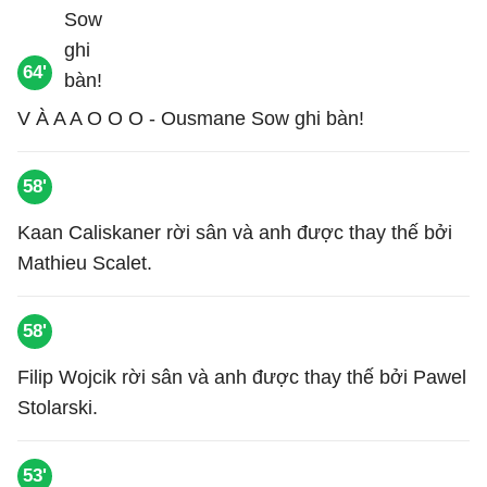
64'
V À A A O O O - Ousmane Sow ghi bàn!
58'
Kaan Caliskaner rời sân và anh được thay thế bởi
Mathieu Scalet.
58'
Filip Wojcik rời sân và anh được thay thế bởi Pawel
Stolarski.
53'