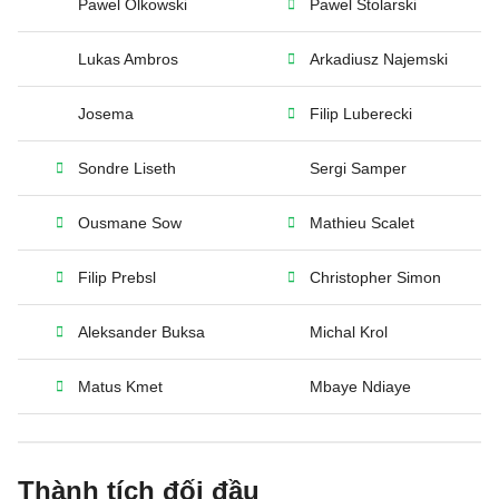
Pawel Olkowski
Pawel Stolarski
Lukas Ambros
Arkadiusz Najemski
Josema
Filip Luberecki
Sondre Liseth
Sergi Samper
Ousmane Sow
Mathieu Scalet
Filip Prebsl
Christopher Simon
Aleksander Buksa
Michal Krol
Matus Kmet
Mbaye Ndiaye
Thành tích đối đầu