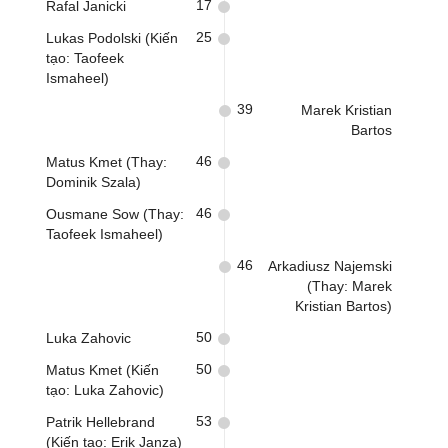
17
Rafal Janicki
25
Lukas Podolski (Kiến
tạo: Taofeek
Ismaheel)
39
Marek Kristian
Bartos
46
Matus Kmet (Thay:
Dominik Szala)
46
Ousmane Sow (Thay:
Taofeek Ismaheel)
46
Arkadiusz Najemski
(Thay: Marek
Kristian Bartos)
50
Luka Zahovic
50
Matus Kmet (Kiến
tạo: Luka Zahovic)
53
Patrik Hellebrand
(Kiến tạo: Erik Janza)