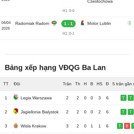
Czestochowa
H1: 0-0
06/04
Radomiak Radom
Motor Lublin
1 - 1
2026
H1: 0-1
Bảng xếp hạng VĐQG Ba Lan
TT
Đội
5 trận gần 
1
Legia Warszawa
2
2
0
0
3
6
T
T
2
Jagiellonia Bialystok
2
2
0
0
2
6
T
T
3
Wisla Krakow
3
2
0
1
1
6
T
B