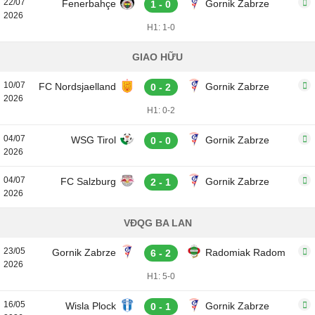
22/07
Fenerbahçe
Gornik Zabrze
1 - 0
2026
H1: 1-0
GIAO HỮU
10/07
FC Nordsjaelland
Gornik Zabrze
0 - 2
2026
H1: 0-2
04/07
WSG Tirol
Gornik Zabrze
0 - 0
2026
04/07
FC Salzburg
Gornik Zabrze
2 - 1
2026
VĐQG BA LAN
23/05
Gornik Zabrze
Radomiak Radom
6 - 2
2026
H1: 5-0
16/05
Wisla Plock
Gornik Zabrze
0 - 1