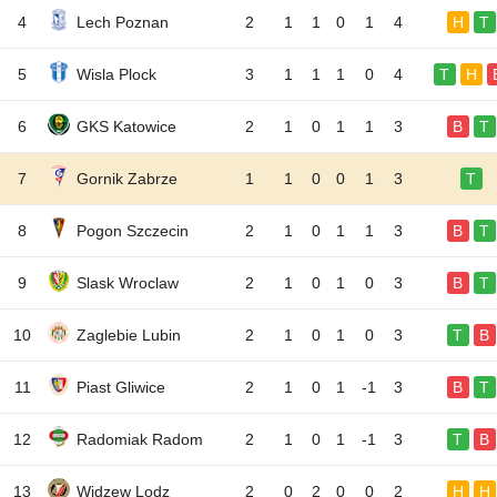
4
Lech Poznan
2
1
1
0
1
4
H
T
5
Wisla Plock
3
1
1
1
0
4
T
H
6
GKS Katowice
2
1
0
1
1
3
B
T
7
Gornik Zabrze
1
1
0
0
1
3
T
8
Pogon Szczecin
2
1
0
1
1
3
B
T
9
Slask Wroclaw
2
1
0
1
0
3
B
T
10
Zaglebie Lubin
2
1
0
1
0
3
T
B
11
Piast Gliwice
2
1
0
1
-1
3
B
T
12
Radomiak Radom
2
1
0
1
-1
3
T
B
13
Widzew Lodz
2
0
2
0
0
2
H
H