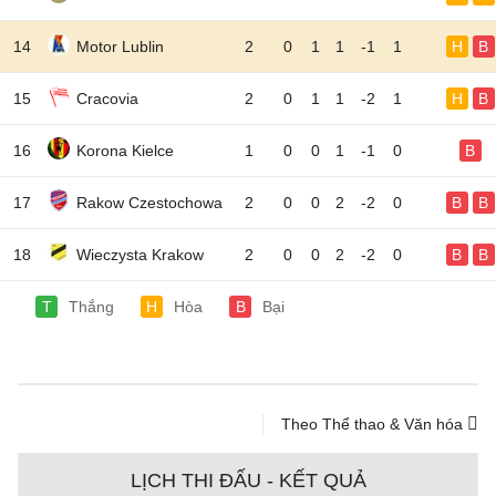
14
Motor Lublin
2
0
1
1
-1
1
H
B
15
Cracovia
2
0
1
1
-2
1
H
B
16
Korona Kielce
1
0
0
1
-1
0
B
17
Rakow Czestochowa
2
0
0
2
-2
0
B
B
18
Wieczysta Krakow
2
0
0
2
-2
0
B
B
T
Thắng
H
Hòa
B
Bại
Theo Thể thao & Văn hóa
LỊCH THI ĐẤU - KẾT QUẢ