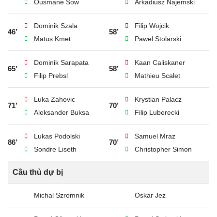
Ousmane Sow
Arkadiusz Najemski
Dominik Szala
Filip Wojcik
46’
58’
Matus Kmet
Pawel Stolarski
Dominik Sarapata
Kaan Caliskaner
65’
58’
Filip Prebsl
Mathieu Scalet
Luka Zahovic
Krystian Palacz
71’
70’
Aleksander Buksa
Filip Luberecki
Lukas Podolski
Samuel Mraz
86’
70’
Sondre Liseth
Christopher Simon
Cầu thủ dự bị
Michal Szromnik
Oskar Jez