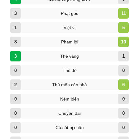
3
11
Phạt góc
1
5
Việt vị
8
10
Phạm lỗi
3
1
Thẻ vàng
0
0
Thẻ đỏ
2
6
Thủ môn cản phá
0
0
Ném biên
0
0
Chuyền dài
0
0
Cú sút bị chặn