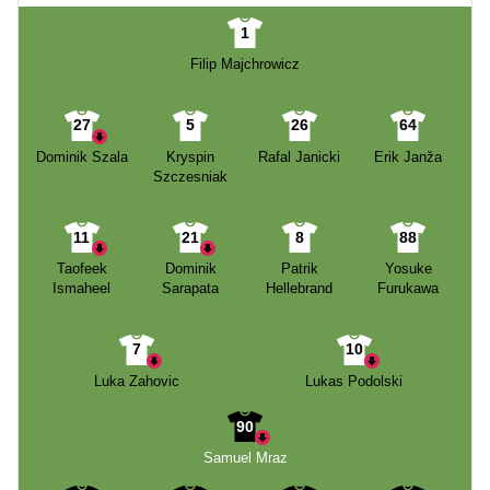
1
Filip Majchrowicz
27
5
26
64
Dominik Szala
Kryspin
Rafal Janicki
Erik Janža
Szczesniak
11
21
8
88
Taofeek
Dominik
Patrik
Yosuke
Ismaheel
Sarapata
Hellebrand
Furukawa
7
10
Luka Zahovic
Lukas Podolski
90
Samuel Mraz