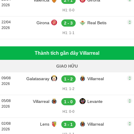
Valencia
Girona
2 - 1
2026
H1: 0-0
22/04
Girona
Real Betis
2 - 3
2026
H1: 1-1
Thành tích gần đây Villarreal
GIAO HỮU
09/08
Galatasaray
Villarreal
1 - 2
2026
H1: 1-2
05/08
Villarreal
Levante
1 - 0
2026
H1: 0-0
02/08
Lens
Villarreal
3 - 1
2026