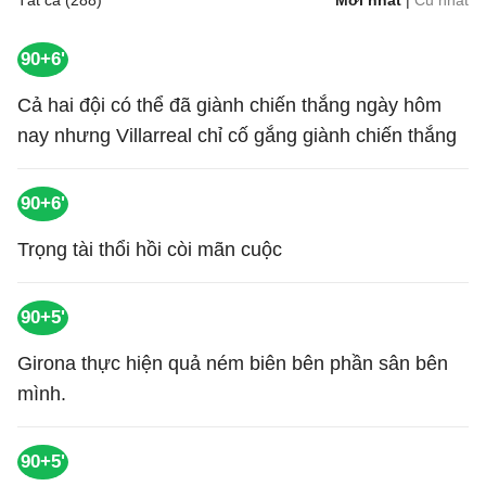
Tất cả (288)
Mới nhất
|
Cũ nhất
90+6'
Cả hai đội có thể đã giành chiến thắng ngày hôm
nay nhưng Villarreal chỉ cố gắng giành chiến thắng
90+6'
Trọng tài thổi hồi còi mãn cuộc
90+5'
Girona thực hiện quả ném biên bên phần sân bên
mình.
90+5'