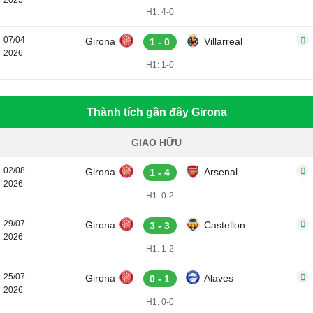
2025
H1: 4-0
07/04
Girona
Villarreal
1 - 0
2026
H1: 1-0
Thành tích gần đây Girona
GIAO HỮU
02/08
Girona
Arsenal
1 - 4
2026
H1: 0-2
29/07
Girona
Castellon
3 - 3
2026
H1: 1-2
25/07
Girona
Alaves
0 - 1
2026
H1: 0-0