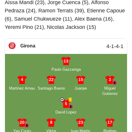
Aissa Mandi (23), Jorge Cuenca (5), Alfonso
Pedraza (24), Ramon Terrats (39), Etienne Capoue
(6), Samuel Chukwueze (11), Alex Baena (16),
Yeremi Pino (21), Nicolas Jackson (15)
Girona
4-1-4-1
13
Paulo Gazzaniga
4
22
15
3
Martinez Arnau
Santiago Bueno
Juanpe
Miguel
Gutierrez
5
David Lopez
20
8
23
17
Yan Couto
Viktor
Ivan Martin
Rodrigo