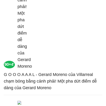
90+4'
G O O O A A A L - Gerard Moreno của Villarreal
chạm bóng bằng cánh phải! Một pha dứt điểm dễ
dàng của Gerard Moreno