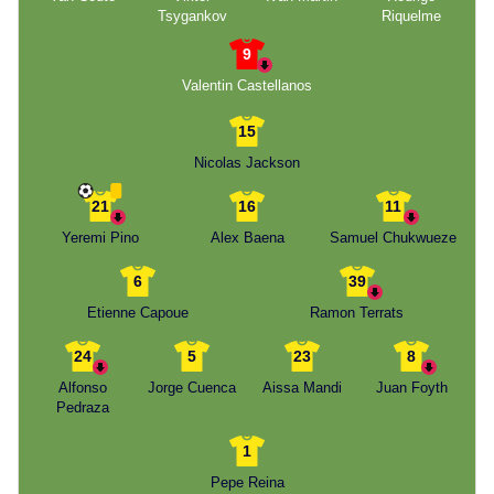
Tsygankov
Riquelme
9
Valentin Castellanos
15
Nicolas Jackson
21
16
11
Yeremi Pino
Alex Baena
Samuel Chukwueze
6
39
Etienne Capoue
Ramon Terrats
24
5
23
8
Alfonso
Jorge Cuenca
Aissa Mandi
Juan Foyth
Pedraza
1
Pepe Reina