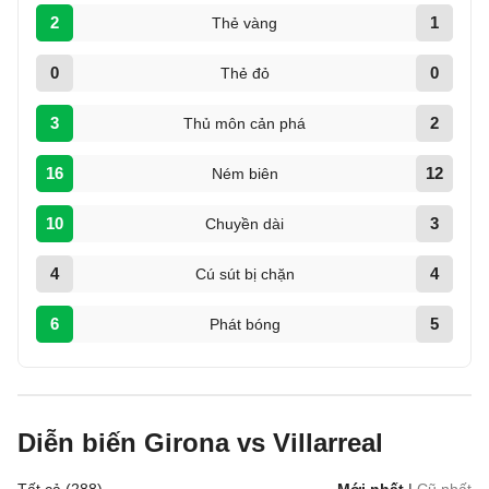
2
1
Thẻ vàng
0
0
Thẻ đỏ
3
2
Thủ môn cản phá
16
12
Ném biên
10
3
Chuyền dài
4
4
Cú sút bị chặn
6
5
Phát bóng
Diễn biến Girona vs Villarreal