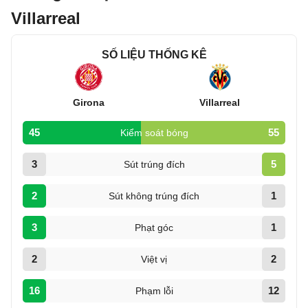
Villarreal
SỐ LIỆU THỐNG KÊ
Girona
Villarreal
45
55
Kiểm soát bóng
3
5
Sút trúng đích
2
1
Sút không trúng đích
3
1
Phạt góc
2
2
Việt vị
16
12
Phạm lỗi