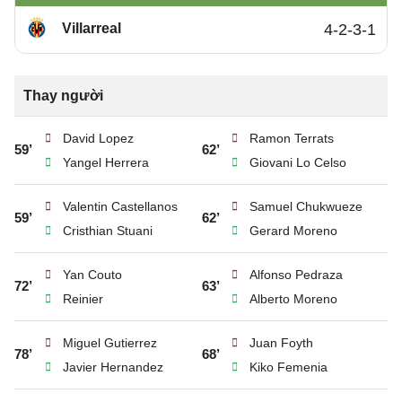
Villarreal
4-2-3-1
Thay người
David Lopez
Ramon Terrats
59’
62’
Yangel Herrera
Giovani Lo Celso
Valentin Castellanos
Samuel Chukwueze
59’
62’
Cristhian Stuani
Gerard Moreno
Yan Couto
Alfonso Pedraza
72’
63’
Reinier
Alberto Moreno
Miguel Gutierrez
Juan Foyth
78’
68’
Javier Hernandez
Kiko Femenia