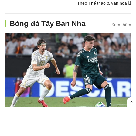
Theo Thể thao & Văn hóa
Bóng đá Tây Ban Nha
Xem thêm
X
Valverde thừa nhận bất ngờ với HLV
Jose Mourinho