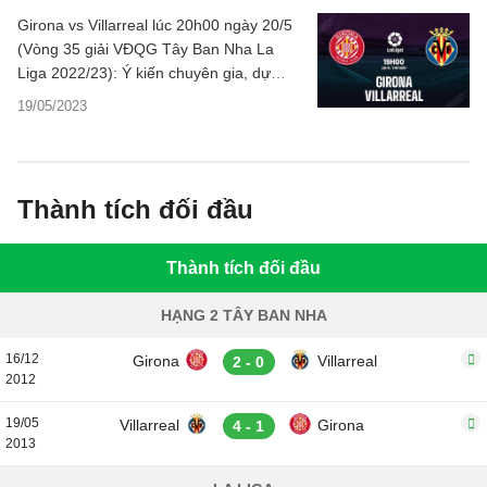
Girona vs Villarreal lúc 20h00 ngày 20/5
(Vòng 35 giải VĐQG Tây Ban Nha La
Liga 2022/23): Ý kiến chuyên gia, dự
đoán kết quả, nhận định - phân tích
19/05/2023
TLCA, thống kê chi tiết về trận đấu.
Thành tích đối đầu
Thành tích đối đầu
HẠNG 2 TÂY BAN NHA
16/12
Girona
Villarreal
2 - 0
2012
19/05
Villarreal
Girona
4 - 1
2013