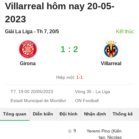
Villarreal hôm nay 20-05-
2023
Giải La Liga - Th 7, 20/5
Kết thúc
1 : 2
Girona
Villarreal
Hiệp một:
1-1
T7, 19:00 20/05/2023
Vòng 35 - La Liga
Estadi Municipal de Montilivi
ON Football
Tổng quan
Diễn biến
Đội hình
Nhận định
Thống kê
9
Yeremi Pino (Kiến
tạo: Nicolas