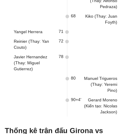
(Thay: Alfonso
Pedraza)
68
Kiko (Thay: Juan
Foyth)
71
Yangel Herrera
72
Reinier (Thay: Yan
Couto)
78
Javier Hernandez
(Thay: Miguel
Gutierrez)
80
Manuel Trigueros
(Thay: Yeremi
Pino)
90+4'
Gerard Moreno
(Kiến tạo: Nicolas
Jackson)
Thống kê trận đấu Girona vs