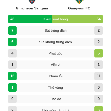
Gimcheon Sangmu
Gangwon FC
46
54
Kiểm soát bóng
7
2
Sút trúng đích
6
2
Sút không trúng đích
4
5
Phạt góc
1
1
Việt vị
16
11
Phạm lỗi
1
0
Thẻ vàng
0
0
Thẻ đỏ
2
6
Thủ môn cản phá