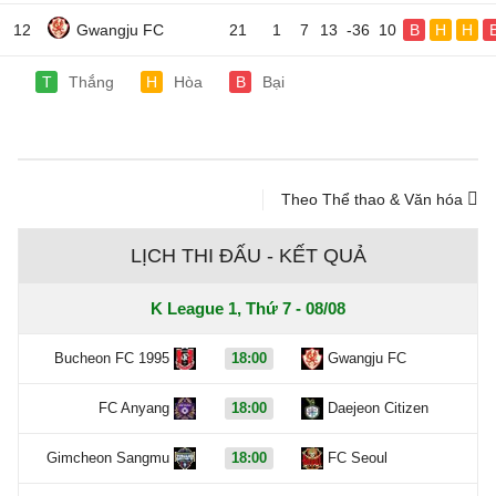
12
Gwangju FC
21
1
7
13
-36
10
B
H
H
T
Thắng
H
Hòa
B
Bại
Theo Thể thao & Văn hóa
LỊCH THI ĐẤU - KẾT QUẢ
K League 1, Thứ 7 - 08/08
Bucheon FC 1995
18:00
Gwangju FC
FC Anyang
18:00
Daejeon Citizen
Gimcheon Sangmu
18:00
FC Seoul