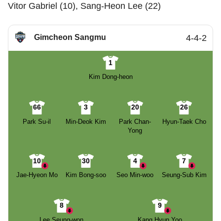
Vitor Gabriel (10), Sang-Heon Lee (22)
Gimcheon Sangmu
4-4-2
1
Kim Dong-heon
66
3
20
26
Park Su-il
Min-Deok Kim
Park Chan-
Hyun-Taek Cho
Yong
10
30
4
7
Jae-Hyeon Mo
Kim Bong-soo
Seo Min-woo
Seung-Sub Kim
8
9
Lee Seung-won
Kang Hyun Yoo