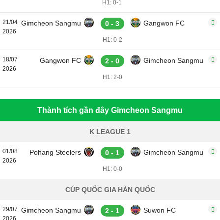
H1: 0-1
21/04
Gimcheon Sangmu
Gangwon FC
0 - 3
2026
H1: 0-2
18/07
Gangwon FC
Gimcheon Sangmu
2 - 0
2026
H1: 2-0
Thành tích gần đây Gimcheon Sangmu
K LEAGUE 1
01/08
Pohang Steelers
Gimcheon Sangmu
0 - 1
2026
H1: 0-0
CÚP QUỐC GIA HÀN QUỐC
29/07
Gimcheon Sangmu
Suwon FC
2 - 1
2026