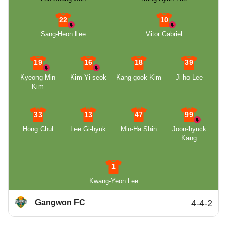
22
10
Sang-Heon Lee
Vitor Gabriel
19
16
18
39
Kyeong-Min
Kim Yi-seok
Kang-gook Kim
Ji-ho Lee
Kim
33
13
47
99
Hong Chul
Lee Gi-hyuk
Min-Ha Shin
Joon-hyuck
Kang
1
Kwang-Yeon Lee
Gangwon FC
4-4-2