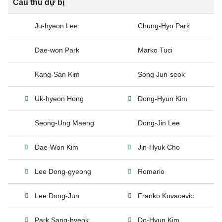
Cầu thủ dự bị
Ju-hyeon Lee
Chung-Hyo Park
Dae-won Park
Marko Tuci
Kang-San Kim
Song Jun-seok
Uk-hyeon Hong
Dong-Hyun Kim
Seong-Ung Maeng
Dong-Jin Lee
Dae-Won Kim
Jin-Hyuk Cho
Lee Dong-gyeong
Romario
Lee Dong-Jun
Franko Kovacevic
Park Sang-hyeok
Do-Hyun Kim