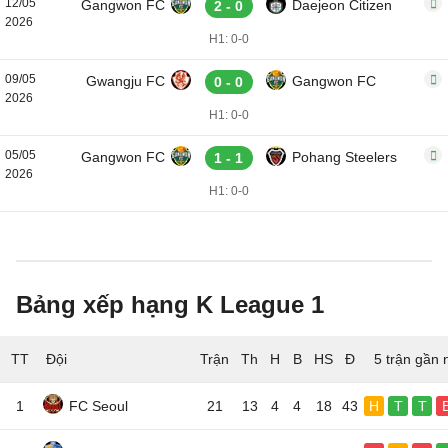
12/05
Gangwon FC
Daejeon Citizen
2 - 0
2026
H1: 0-0
09/05
Gwangju FC
Gangwon FC
0 - 0
2026
H1: 0-0
05/05
Gangwon FC
Pohang Steelers
1 - 1
2026
H1: 0-0
Bảng xếp hạng K League 1
TT
Đội
5 trận gần 
1
FC Seoul
21
13
4
4
18
43
H
T
T