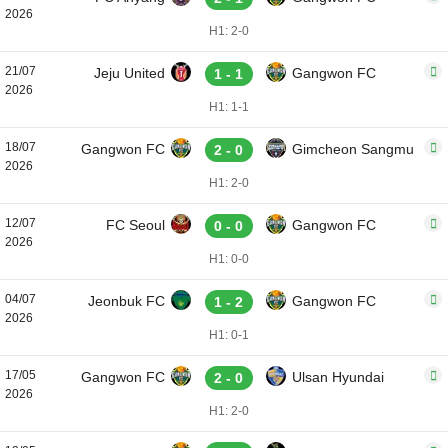
2026
H1: 2-0
21/07
Jeju United
Gangwon FC
1 - 1
2026
H1: 1-1
18/07
Gangwon FC
Gimcheon Sangmu
2 - 0
2026
H1: 2-0
12/07
FC Seoul
Gangwon FC
0 - 0
2026
H1: 0-0
04/07
Jeonbuk FC
Gangwon FC
1 - 2
2026
H1: 0-1
17/05
Gangwon FC
Ulsan Hyundai
2 - 0
2026
H1: 2-0