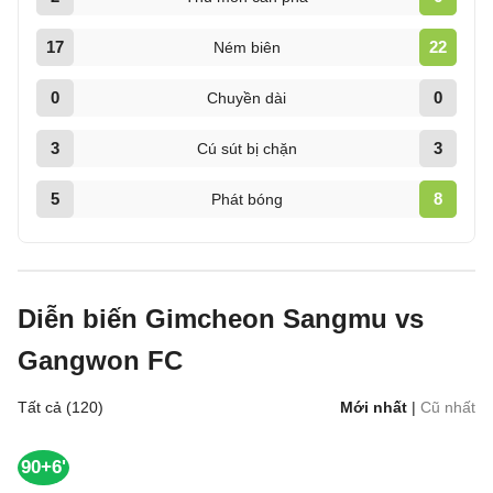
17
22
Ném biên
0
0
Chuyền dài
3
3
Cú sút bị chặn
5
8
Phát bóng
Diễn biến Gimcheon Sangmu vs
Gangwon FC
Tất cả (120)
Mới nhất
|
Cũ nhất
90+6'