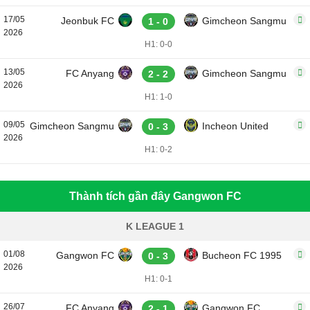
17/05
Jeonbuk FC
Gimcheon Sangmu
1 - 0
2026
H1: 0-0
13/05
FC Anyang
Gimcheon Sangmu
2 - 2
2026
H1: 1-0
09/05
Gimcheon Sangmu
Incheon United
0 - 3
2026
H1: 0-2
Thành tích gần đây Gangwon FC
K LEAGUE 1
01/08
Gangwon FC
Bucheon FC 1995
0 - 3
2026
H1: 0-1
26/07
FC Anyang
Gangwon FC
2 - 1