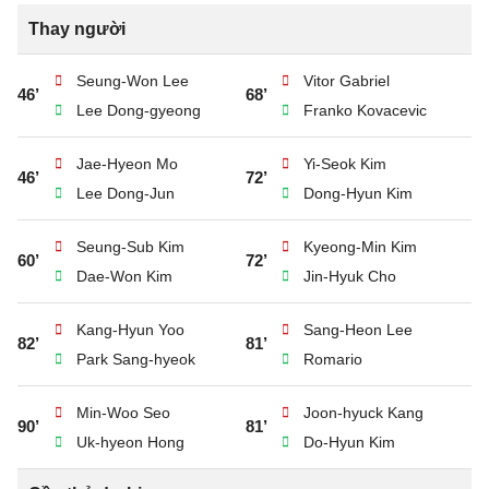
Thay người
Seung-Won Lee
Vitor Gabriel
46’
68’
Lee Dong-gyeong
Franko Kovacevic
Jae-Hyeon Mo
Yi-Seok Kim
46’
72’
Lee Dong-Jun
Dong-Hyun Kim
Seung-Sub Kim
Kyeong-Min Kim
60’
72’
Dae-Won Kim
Jin-Hyuk Cho
Kang-Hyun Yoo
Sang-Heon Lee
82’
81’
Park Sang-hyeok
Romario
Min-Woo Seo
Joon-hyuck Kang
90’
81’
Uk-hyeon Hong
Do-Hyun Kim