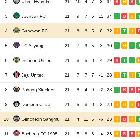
2
Ulsan Hyundai
21
10
4
7
3
34
B
H
B
3
Jeonbuk FC
21
9
7
5
11
34
T
B
H
4
Gangwon FC
21
8
8
5
8
32
H
T
H
5
FC Anyang
21
7
9
5
3
30
T
H
T
6
Incheon United
21
8
5
8
4
29
B
T
T
7
Jeju United
21
7
7
7
-1
28
H
T
H
8
Pohang Steelers
21
8
4
9
-2
28
T
B
B
9
Daejeon Citizen
21
5
8
8
2
23
H
H
H
10
Gimcheon Sangmu
21
4
11
6
-6
23
H
B
H
11
Bucheon FC 1995
21
5
8
8
-4
23
H
B
B