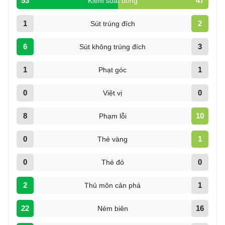
53
47
Kiểm soát bóng
1
2
Sút trúng đích
6
3
Sút không trúng đích
1
1
Phạt góc
0
0
Việt vị
8
10
Phạm lỗi
0
1
Thẻ vàng
0
0
Thẻ đỏ
2
1
Thủ môn cản phá
22
16
Ném biên