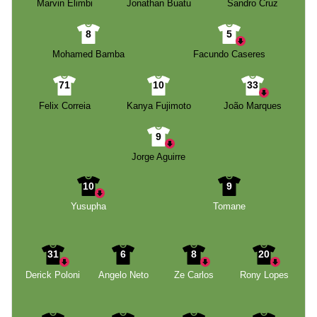
Marvin Elimbi
Jonathan Buatu
Sandro Cruz
8
5
Mohamed Bamba
Facundo Caseres
71
10
33
Felix Correia
Kanya Fujimoto
João Marques
9
Jorge Aguirre
10
9
Yusupha
Tomane
31
6
8
20
Derick Poloni
Angelo Neto
Ze Carlos
Rony Lopes