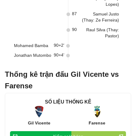
Lopes)
87
Samuel Justo
(Thay: Ze Ferreira)
90
Raul Silva (Thay:
Pastor)
90+2'
Mohamed Bamba
90+4'
Jonathan Mutombo
Thống kê trận đấu Gil Vicente vs
Farense
SỐ LIỆU THỐNG KÊ
Gil Vicente
Farense