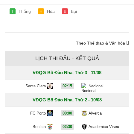
T
Thắng
H
Hòa
B
Bại
Theo Thể thao & Văn hóa
LỊCH THI ĐẤU - KẾT QUẢ
VĐQG Bồ Đào Nha, Thứ 3 - 11/08
Santa Clara
02:15
Nacional
VĐQG Bồ Đào Nha, Thứ 2 - 10/08
FC Porto
00:00
Alverca
Benfica
02:30
Academico Viseu