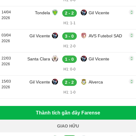
H1: 0-0
14/04
Tondela
Gil Vicente
2 - 2
2026
H1: 1-1
03/04
Gil Vicente
AVS Futebol SAD
3 - 0
2026
H1: 2-0
22/03
Santa Clara
Gil Vicente
1 - 0
2026
H1: 0-0
15/03
Gil Vicente
Alverca
2 - 2
2026
H1: 1-0
Thành tích gần đây Farense
GIAO HỮU