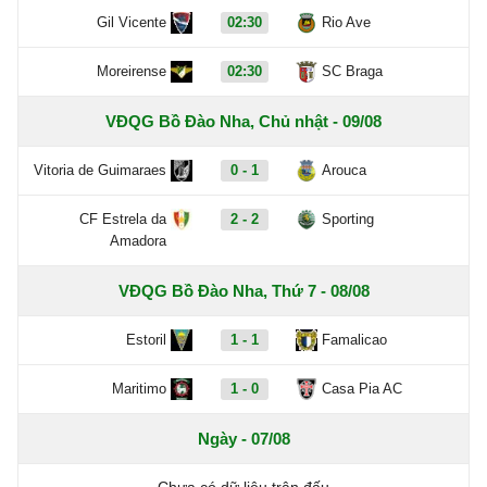
Gil Vicente
02:30
Rio Ave
Moreirense
02:30
SC Braga
VĐQG Bồ Đào Nha, Chủ nhật - 09/08
Vitoria de Guimaraes
0 - 1
Arouca
CF Estrela da
2 - 2
Sporting
Amadora
VĐQG Bồ Đào Nha, Thứ 7 - 08/08
Estoril
1 - 1
Famalicao
Maritimo
1 - 0
Casa Pia AC
Ngày - 07/08