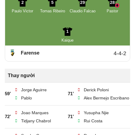
2
5
29
28
Paulo Victor
Tomas Ribeiro
Claudio Falcao
Pastor
1
Kaique
Farense
4-4-2
Thay người
Jorge Aguirre
Derick Poloni
59’
71’
Pablo
Alex Bermejo Escribano
Joao Marques
Yusupha Njie
72’
71’
Tidjany Chabrol
Rui Costa