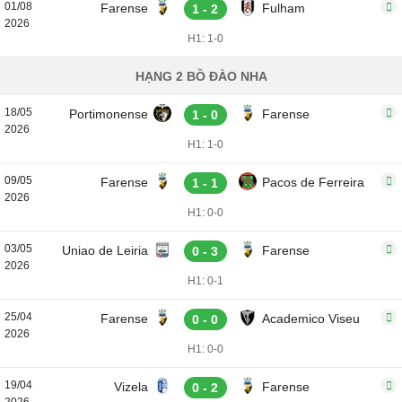
01/08
Farense
Fulham
1 - 2
2026
H1: 1-0
HẠNG 2 BỒ ĐÀO NHA
18/05
Portimonense
Farense
1 - 0
2026
H1: 1-0
09/05
Farense
Pacos de Ferreira
1 - 1
2026
H1: 0-0
03/05
Uniao de Leiria
Farense
0 - 3
2026
H1: 0-1
25/04
Farense
Academico Viseu
0 - 0
2026
H1: 0-0
19/04
Vizela
Farense
0 - 2