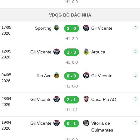
H1: 0-0
VĐQG BỒ ĐÀO NHA
17/05
Sporting
Gil Vicente
3 - 0
2026
H1: 2-0
12/05
Gil Vicente
Arouca
1 - 3
2026
H1: 0-0
04/05
Rio Ave
Gil Vicente
0 - 0
2026
H1: 0-0
28/04
Gil Vicente
Casa Pia AC
2 - 1
2026
H1: 1-1
19/04
Gil Vicente
Vitoria de
0 - 1
2026
Guimaraes