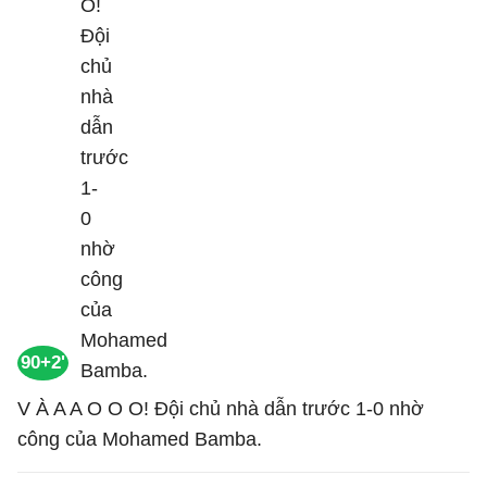
90+2'
V À A A O O O! Đội chủ nhà dẫn trước 1-0 nhờ
công của Mohamed Bamba.