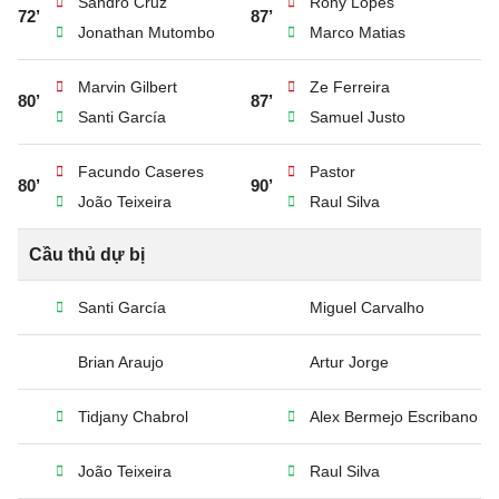
Sandro Cruz
Rony Lopes
72’
87’
Jonathan Mutombo
Marco Matias
Marvin Gilbert
Ze Ferreira
80’
87’
Santi García
Samuel Justo
Facundo Caseres
Pastor
80’
90’
João Teixeira
Raul Silva
Cầu thủ dự bị
Santi García
Miguel Carvalho
Brian Araujo
Artur Jorge
Tidjany Chabrol
Alex Bermejo Escribano
João Teixeira
Raul Silva