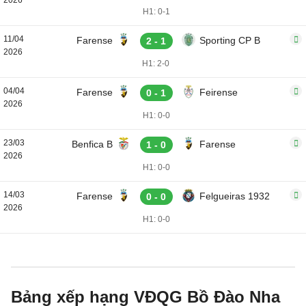
2026
H1: 0-1
11/04
Farense
Sporting CP B
2 - 1
2026
H1: 2-0
04/04
Farense
Feirense
0 - 1
2026
H1: 0-0
23/03
Benfica B
Farense
1 - 0
2026
H1: 0-0
14/03
Farense
Felgueiras 1932
0 - 0
2026
H1: 0-0
Bảng xếp hạng VĐQG Bồ Đào Nha