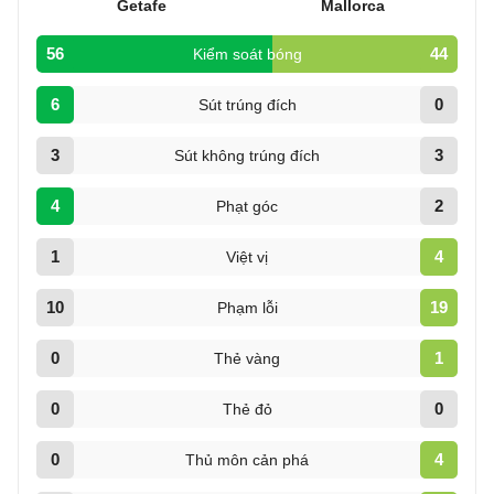
Getafe
Mallorca
56
44
Kiểm soát bóng
6
0
Sút trúng đích
3
3
Sút không trúng đích
4
2
Phạt góc
1
4
Việt vị
10
19
Phạm lỗi
0
1
Thẻ vàng
0
0
Thẻ đỏ
0
4
Thủ môn cản phá