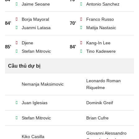
Jaime Seoane
Antonio Sanchez
Borja Mayoral
Franco Russo
84’
70’
Juanmi Latasa
Matija Nastasic
Djene
Kang-In Lee
85’
84’
Stefan Mitrovic
Tino Kadewere
Cầu thủ dự bị
Leonardo Roman
Nemanja Maksimovic
Riquelme
Juan Iglesias
Dominik Greif
Stefan Mitrovic
Brian Cufre
Giovanni Alessandro
Kiko Casilla