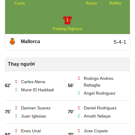
Costa
Russo
Maffeo
1
Predrag Rajkovic
Mallorca
5-4-1
Thay người
Rodrigo Andres
Carles Alena
Battaglia
62’
56’
Munir El Haddadi
Angel Rodriguez
Damian Suarez
Daniel Rodriguez
75’
70’
Juan Iglesias
Amath Ndiaye
Enes Unal
Jose Copete
84’
70’