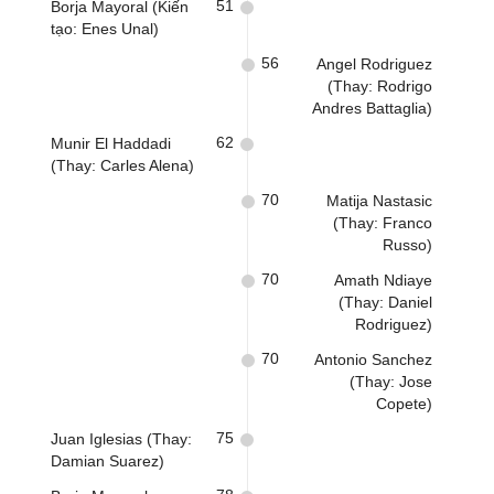
51
Borja Mayoral (Kiến
tạo: Enes Unal)
56
Angel Rodriguez
(Thay: Rodrigo
Andres Battaglia)
62
Munir El Haddadi
(Thay: Carles Alena)
70
Matija Nastasic
(Thay: Franco
Russo)
70
Amath Ndiaye
(Thay: Daniel
Rodriguez)
70
Antonio Sanchez
(Thay: Jose
Copete)
75
Juan Iglesias (Thay:
Damian Suarez)