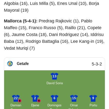
Algobia (16), Luis Milla (5), Enes Unal (10), Borja
Mayoral (19)
Mallorca (5-4-1):
Predrag Rajkovic (1), Pablo
Maffeo (15), Franco Russo (5), Raillo (21), Copete
(6), Jaume Costa (18), Dani Rodriguez (14), Iddrisu
Baba (12), Rodrigo Battaglia (16), Lee Kang-in (19),
Vedat Muriqi (7)
Getafe
5-3-2
13
David Soria
22
2
6
15
9
Damian
Djene
Domingos
Omar
Portu