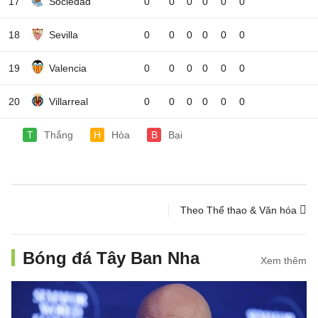
17
Sociedad
0
0
0
0
0
0
18
Sevilla
0
0
0
0
0
0
19
Valencia
0
0
0
0
0
0
20
Villarreal
0
0
0
0
0
0
T
Thắng
H
Hòa
B
Bại
Theo Thể thao & Văn hóa
Bóng đá Tây Ban Nha
Xem thêm