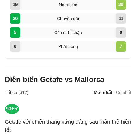
19
20
Ném biên
20
11
Chuyền dài
5
0
Cú sút bị chặn
6
7
Phát bóng
Diễn biến Getafe vs Mallorca
Tất cả (312)
Mới nhất
|
Cũ nhất
90+5'
Getafe với chiến thắng xứng đáng sau màn thể hiện
tốt