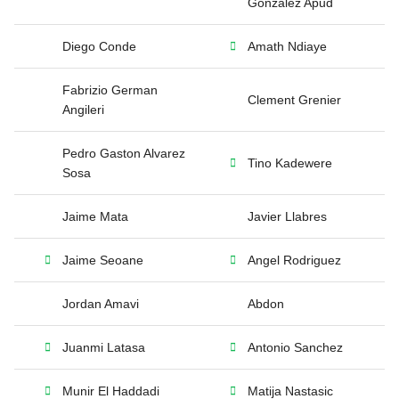
Gonzalez Apud
Diego Conde
Amath Ndiaye
Fabrizio German
Clement Grenier
Angileri
Pedro Gaston Alvarez
Tino Kadewere
Sosa
Jaime Mata
Javier Llabres
Jaime Seoane
Angel Rodriguez
Jordan Amavi
Abdon
Juanmi Latasa
Antonio Sanchez
Munir El Haddadi
Matija Nastasic