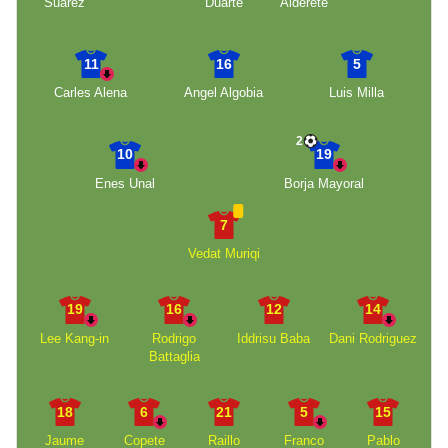
Suarez
Duarte
Alderete
11
16
5
Carles Alena
Angel Algobia
Luis Milla
2
10
19
Enes Unal
Borja Mayoral
7
Vedat Muriqi
19
16
12
14
Lee Kang-in
Rodrigo
Iddrisu Baba
Dani Rodriguez
Battaglia
18
6
21
5
15
Jaume
Copete
Raillo
Franco
Pablo