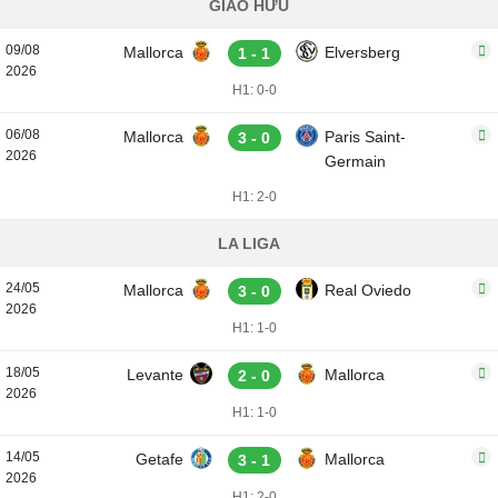
GIAO HỮU
09/08
Mallorca
Elversberg
1 - 1
2026
H1: 0-0
06/08
Mallorca
Paris Saint-
3 - 0
2026
Germain
H1: 2-0
LA LIGA
24/05
Mallorca
Real Oviedo
3 - 0
2026
H1: 1-0
18/05
Levante
Mallorca
2 - 0
2026
H1: 1-0
14/05
Getafe
Mallorca
3 - 1
2026
H1: 2-0