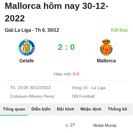
Mallorca hôm nay 30-12-
2022
Giải La Liga - Th 6, 30/12
Kết thúc
2 : 0
Getafe
Mallorca
Hiệp một:
0-0
T6, 23:00 30/12/2022
Vòng 15 - La Liga
Coliseum Alfonso Perez
ON Football
Tổng quan
Diễn biến
Đội hình
Nhận định
Thống kê
27
Vedat Muriqi