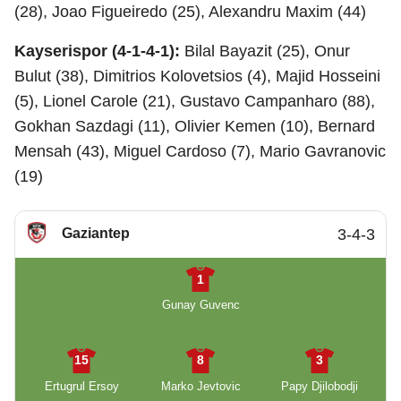
(28), Joao Figueiredo (25), Alexandru Maxim (44)
Kayserispor (4-1-4-1):
Bilal Bayazit (25), Onur
Bulut (38), Dimitrios Kolovetsios (4), Majid Hosseini
(5), Lionel Carole (21), Gustavo Campanharo (88),
Gokhan Sazdagi (11), Olivier Kemen (10), Bernard
Mensah (43), Miguel Cardoso (7), Mario Gavranovic
(19)
Gaziantep
3-4-3
1
Gunay Guvenc
15
8
3
Ertugrul Ersoy
Marko Jevtovic
Papy Djilobodji