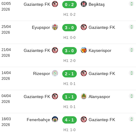
02/05
Gaziantep FK
Beşiktaş
0 - 2
2026
H1: 0-2
25/04
Eyupspor
Gaziantep FK
3 - 0
2026
H1: 0-0
21/04
Gaziantep FK
Kayserispor
3 - 0
2026
H1: 2-0
14/04
Rizespor
Gaziantep FK
2 - 1
2026
H1: 0-1
04/04
Gaziantep FK
Alanyaspor
1 - 1
2026
H1: 0-1
18/03
Fenerbahçe
Gaziantep FK
4 - 1
2026
H1: 1-0