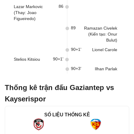
86
Lazar Markovic
(Thay: Joao
Figueiredo)
89
Ramazan Civelek
(Kiến tạo: Onur
Bulut)
90+1'
Lionel Carole
90+1'
Stelios Kitsiou
90+3'
Ilhan Parlak
Thống kê trận đấu Gaziantep vs
Kayserispor
SỐ LIỆU THỐNG KÊ