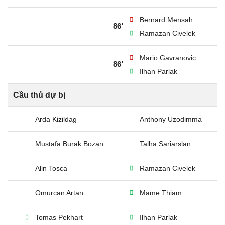
Bernard Mensah
86’
Ramazan Civelek
Mario Gavranovic
86’
Ilhan Parlak
Cầu thủ dự bị
Arda Kizildag
Anthony Uzodimma
Mustafa Burak Bozan
Talha Sariarslan
Alin Tosca
Ramazan Civelek
Omurcan Artan
Mame Thiam
Tomas Pekhart
Ilhan Parlak