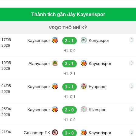
Thành tích gần đây Kayserispor
VĐQG THỔ NHĨ KỲ
17/05
Kayserispor
Konyaspor
2 - 1
2026
H1: 0-0
10/05
Alanyaspor
Kayserispor
3 - 1
2026
H1: 2-1
04/05
Kayserispor
Eyupspor
1 - 1
2026
H1: 0-1
25/04
Kayserispor
Rizespor
2 - 0
2026
H1: 0-0
21/04
Gaziantep FK
Kayserispor
3 - 0