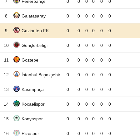
7
Fenerbahçe
0
0
0
0
0
0
8
Galatasaray
0
0
0
0
0
0
9
Gaziantep FK
0
0
0
0
0
0
10
Gençlerbirliği
0
0
0
0
0
0
11
Goztepe
0
0
0
0
0
0
12
İstanbul Başakşehir
0
0
0
0
0
0
13
Kasımpaşa
0
0
0
0
0
0
14
Kocaelispor
0
0
0
0
0
0
15
Konyaspor
0
0
0
0
0
0
16
Rizespor
0
0
0
0
0
0