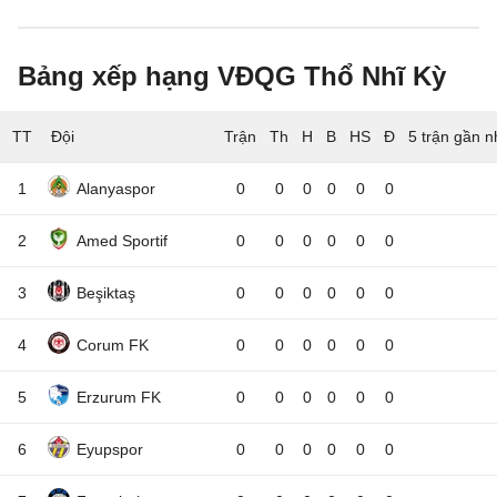
Bảng xếp hạng VĐQG Thổ Nhĩ Kỳ
TT
Đội
5 trận gần n
1
Alanyaspor
0
0
0
0
0
0
2
Amed Sportif
0
0
0
0
0
0
3
Beşiktaş
0
0
0
0
0
0
4
Corum FK
0
0
0
0
0
0
5
Erzurum FK
0
0
0
0
0
0
6
Eyupspor
0
0
0
0
0
0