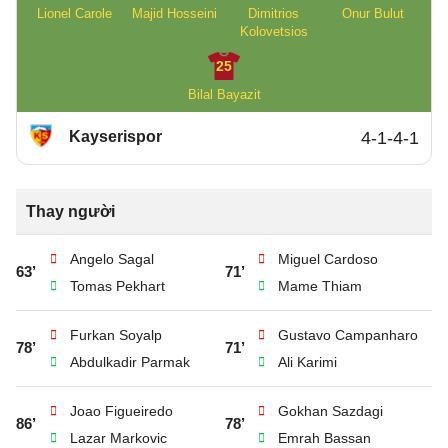
Lionel Carole
Majid Hosseini
Dimitrios
Onur Bulut
Kolovetsios
25
Bilal Bayazit
Kayserispor
4-1-4-1
Thay người
Angelo Sagal
Miguel Cardoso
63’
71’
Tomas Pekhart
Mame Thiam
Furkan Soyalp
Gustavo Campanharo
78’
71’
Abdulkadir Parmak
Ali Karimi
Joao Figueiredo
Gokhan Sazdagi
86’
78’
Lazar Markovic
Emrah Bassan