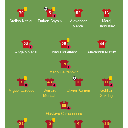
70
5
52
16
Stelios Kitsiou
Furkan Soyalp
Alexander
Matej
Merkel
Hanousek
28
25
44
Angelo Sagal
Joao Figueiredo
Alexandru Maxim
19
Mario Gavranovic
7
43
10
11
Miguel Cardoso
Bernard
Olivier Kemen
Gokhan
Mensah
Sazdagi
88
Gustavo Campanharo
21
5
4
38