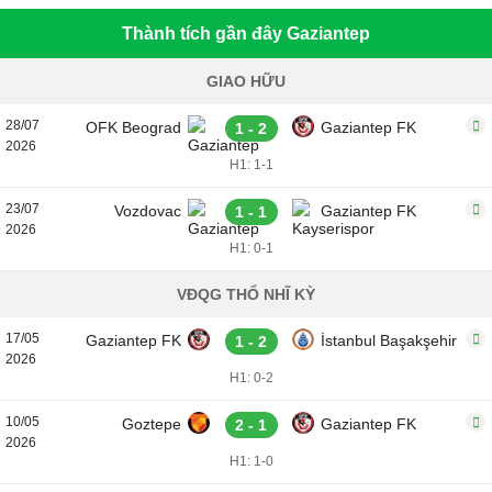
Thành tích gần đây Gaziantep
GIAO HỮU
28/07
OFK Beograd
Gaziantep FK
1 - 2
2026
H1: 1-1
23/07
Vozdovac
Gaziantep FK
1 - 1
2026
H1: 0-1
VĐQG THỔ NHĨ KỲ
17/05
Gaziantep FK
İstanbul Başakşehir
1 - 2
2026
H1: 0-2
10/05
Goztepe
Gaziantep FK
2 - 1
2026
H1: 1-0