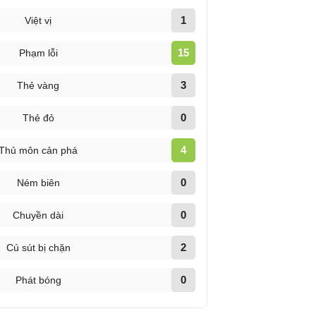
1
Việt vị
15
Phạm lỗi
3
Thẻ vàng
0
Thẻ đỏ
4
Thủ môn cản phá
0
Ném biên
0
Chuyền dài
2
Cú sút bị chặn
0
Phát bóng