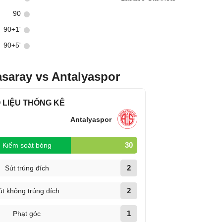
90
90+1'
90+5'
asaray vs Antalyaspor
 LIỆU THỐNG KÊ
Antalyaspor
30
Kiểm soát bóng
2
Sút trúng đích
2
út không trúng đích
1
Phạt góc