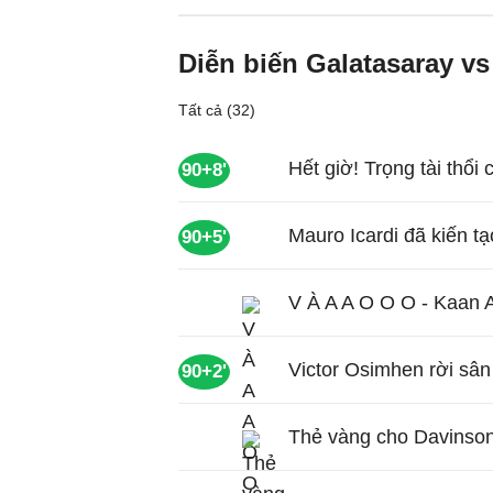
Diễn biến Galatasaray vs
Tất cả (32)
Hết giờ! Trọng tài thổi 
90+8'
Mauro Icardi đã kiến t
90+5'
V À A A O O O - Kaan 
Victor Osimhen rời sân
90+2'
Thẻ vàng cho Davinso