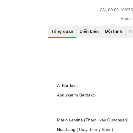
CN, 00:00 10/05
Rams 
Tổng quan
Diễn biến
Đội hình
N
A. Bardakcı
Abdulkerim Bardakci
Mario Lemina (Thay: Ilkay Gundogan)
Noa Lang (Thay: Leroy Sane)