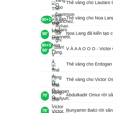
Thẻ vàng cho Lautaro G
Thẻ vàng cho Noa Lan
90+1'
Noa Lang đã kiến tạo c
88'
90'
90+5'
V À A A O O O - Victor
90'
Thẻ vàng cho Erdogan Y
Thẻ vàng cho Victor O
Abdulkadir Omur rời s
76'
78'
Bunyamin Balci rời sân
76'
78'