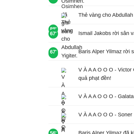
Thẻ vàng cho Abdullah Y
88'
Ismail Jakobs rời sân 
67'
Baris Alper Yilmaz rời 
67'
70'
V À A A O O O - Victor
quả phạt đền!
V À A A O O O - Galata
V À A A O O O - Soner
Baris Alper Yilmaz đã k
56'