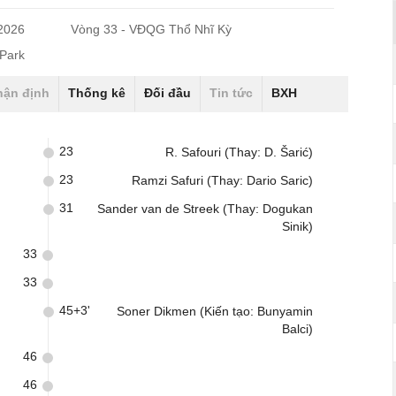
/2026
Vòng 33 - VĐQG Thổ Nhĩ Kỳ
Park
hận định
Thống kê
Đối đầu
Tin tức
BXH
23
R. Safouri (Thay: D. Šarić)
23
Ramzi Safuri (Thay: Dario Saric)
31
Sander van de Streek (Thay: Dogukan
Sinik)
33
33
45+3'
Soner Dikmen (Kiến tạo: Bunyamin
Balci)
46
46