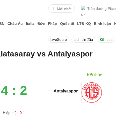
Trên đường Pitch
Mới nhất
BN
Châu Âu
Italia
Đức
Pháp
Quốc tế
LTĐ-KQ
Bình luận
LiveScore
Lịch thi đấu
Kết quả
alatasaray vs Antalyaspor
6
Kết thúc
4 : 2
Antalyaspor
Hiệp một:
0-1