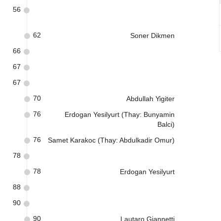
56
62
Soner Dikmen
66
67
67
70
Abdullah Yigiter
76
Erdogan Yesilyurt (Thay: Bunyamin
Balci)
76
Samet Karakoc (Thay: Abdulkadir Omur)
78
78
Erdogan Yesilyurt
88
90
90
Lautaro Giannetti