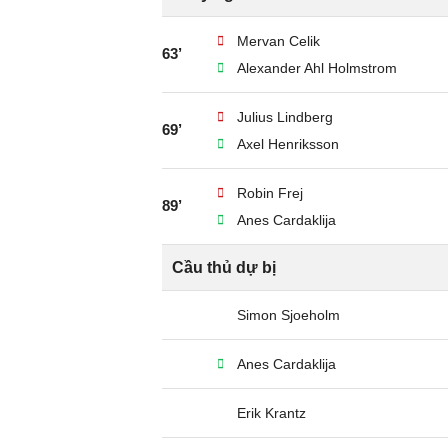
Mervan Celik
63’
Alexander Ahl Holmstrom
Julius Lindberg
69’
Axel Henriksson
Robin Frej
89’
Anes Cardaklija
Cầu thủ dự bị
Simon Sjoeholm
Anes Cardaklija
Erik Krantz