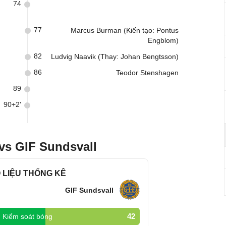
74
77
Marcus Burman (Kiến tạo: Pontus
Engblom)
82
Ludvig Naavik (Thay: Johan Bengtsson)
86
Teodor Stenshagen
89
90+2'
vs GIF Sundsvall
 LIỆU THỐNG KÊ
GIF Sundsvall
42
Kiểm soát bóng