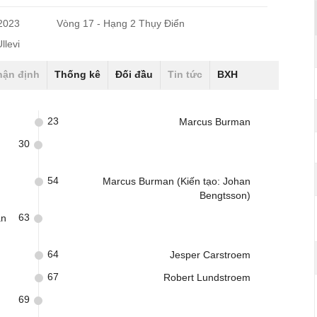
/2023
Vòng 17 - Hạng 2 Thụy Điển
llevi
hận định
Thống kê
Đối đầu
Tin tức
BXH
23
Marcus Burman
30
54
Marcus Burman (Kiến tạo: Johan
Bengtsson)
63
an
64
Jesper Carstroem
67
Robert Lundstroem
69