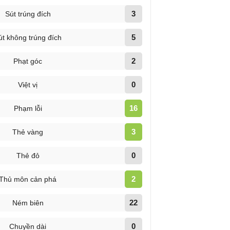
3
Sút trúng đích
5
út không trúng đích
2
Phạt góc
0
Việt vị
16
Phạm lỗi
3
Thẻ vàng
0
Thẻ đỏ
2
Thủ môn cản phá
22
Ném biên
0
Chuyền dài