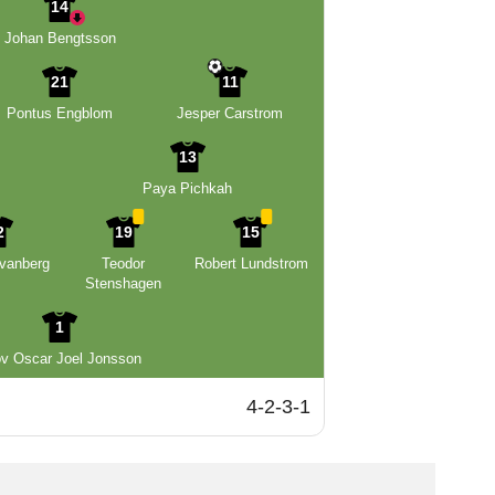
14
Johan Bengtsson
21
11
Pontus Engblom
Jesper Carstrom
13
Paya Pichkah
2
19
15
vanberg
Teodor
Robert Lundstrom
Stenshagen
1
v Oscar Joel Jonsson
4-2-3-1