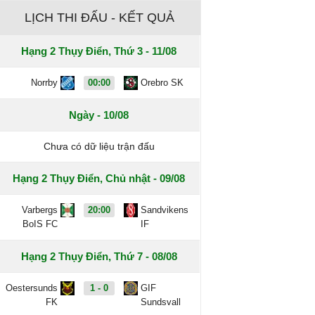
LỊCH THI ĐẤU - KẾT QUẢ
Hạng 2 Thụy Điển, Thứ 3 - 11/08
Norrby
00:00
Orebro SK
Ngày - 10/08
Chưa có dữ liệu trận đấu
Hạng 2 Thụy Điển, Chủ nhật - 09/08
Varbergs
20:00
Sandvikens
BoIS FC
IF
Hạng 2 Thụy Điển, Thứ 7 - 08/08
Oestersunds
1 - 0
GIF
FK
Sundsvall