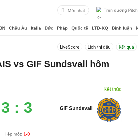
Trên đường Pitch
Mới nhất
BN
Châu Âu
Italia
Đức
Pháp
Quốc tế
LTĐ-KQ
Bình luận
LiveScore
Lịch thi đấu
Kết quả
AIS vs GIF Sundsvall hôm
Kết thúc
3 : 3
GIF Sundsvall
Hiệp một:
1-0