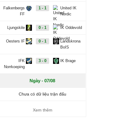
Falkenbergs
1 - 1
United IK
FF
Nordic
Ljungskile
0 - 1
IK Oddevold
Oesters IF
0 - 1
Landskrona
BoIS
IFK
3 - 0
IK Brage
Norrkoeping
Ngày - 07/08
Chưa có dữ liệu trận đấu
Xem thêm