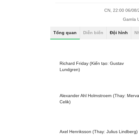
CN, 22:00 06/08
Gamla U
Tổng quan
Diễn biến
Đội hình
N
Richard Friday (Kiến tạo: Gustav
Lundgren)
Alexander Ahl Holmstroem (Thay: Merv
Celik)
Axel Henriksson (Thay: Julius Lindberg)