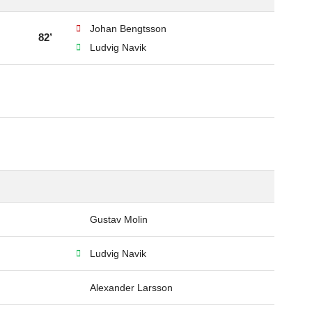
Johan Bengtsson
82’
Ludvig Navik
Gustav Molin
Ludvig Navik
Alexander Larsson