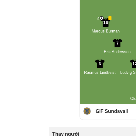
2
16
Marcus Burman
7
Erik Andersson
6
1
Rasmus Lindkvist
Ludvig S
Olo
GIF Sundsvall
Thay người