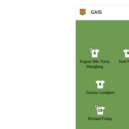
GAIS
6
August Nils Toma
Axel 
Wangberg
9
Gustav Lundgren
19
Richard Friday