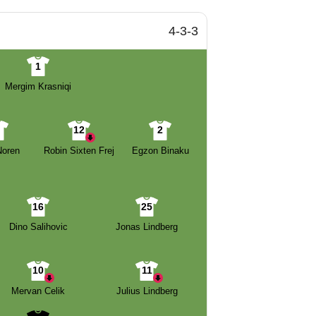
4-3-3
1
Mergim Krasniqi
4
12
2
Noren
Robin Sixten Frej
Egzon Binaku
16
25
Dino Salihovic
Jonas Lindberg
10
11
Mervan Celik
Julius Lindberg