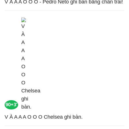
V À A A O O O - Pedro Neto ghi bàn bằng chân trái!
90+3'
V À A A A O O O Chelsea ghi bàn.