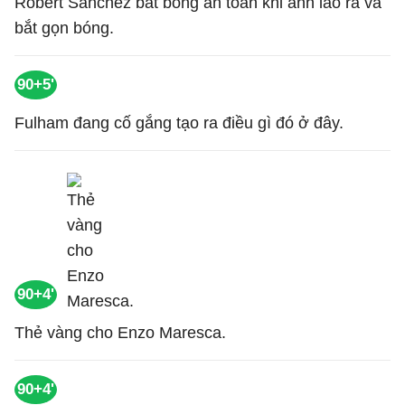
Robert Sanchez bắt bóng an toàn khi anh lao ra và
bắt gọn bóng.
90+5'
Fulham đang cố gắng tạo ra điều gì đó ở đây.
90+4'
Thẻ vàng cho Enzo Maresca.
90+4'