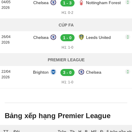
04/05
Chelsea
Nottingham Forest
1 - 3
2026
H1: 0-2
CÚP FA
26/04
Chelsea
Leeds United
1 - 0
2026
H1: 1-0
PREMIER LEAGUE
22/04
Brighton
Chelsea
3 - 0
2026
H1: 1-0
Bảng xếp hạng Premier League
TT
Đội
5 trận gần nh