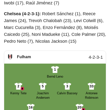
Iwobi (17), Raúl Jiménez (7)
Chelsea (4-2-3-1):
Robert Sánchez (1), Reece
James (24), Trevoh Chalobah (23), Levi Colwill (6),
Marc Cucurella (3), Enzo Fernández (8), Moisés
Caicedo (25), Noni Madueke (11), Cole Palmer (20),
Pedro Neto (7), Nicolas Jackson (15)
Fulham
4-2-3-1
1
Bernd Leno
2
5
3
33
Kenny Tete
Joachim
Calvin Bassey
Antonee
Andersen
Robinson
16
20