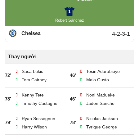
1
Robert Sánchez
Chelsea
4-2-3-1
Thay người
Sasa Lukic
Tosin Adarabioyo
72’
46’
Tom Cairney
Malo Gusto
Kenny Tete
Noni Madueke
78’
46’
Timothy Castagne
Jadon Sancho
Ryan Sessegnon
Nicolas Jackson
79’
78’
Harry Wilson
Tyrique George