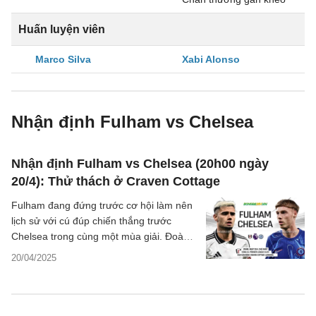
Huấn luyện viên
Marco Silva
Xabi Alonso
Nhận định Fulham vs Chelsea
Nhận định Fulham vs Chelsea (20h00 ngày
20/4): Thử thách ở Craven Cottage
Fulham đang đứng trước cơ hội làm nên
lịch sử với cú đúp chiến thắng trước
Chelsea trong cùng một mùa giải. Đoàn
quân của Enzo Maresca hành quân tới
20/04/2025
Craven Cottage với phong độ sân khách
tệ hại cùng hàng công đang dần đánh
mất cảm hứng. Nguy cơ mất điểm lại một
lần nữa hiển hiện với The Blues.