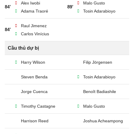
Alex Iwobi
Malo Gusto
84’
89’
Adama Traoré
Tosin Adarabioyo
Raul Jimenez
84’
Carlos Vinícius
Cầu thủ dự bị
Harry Wilson
Filip Jörgensen
Steven Benda
Tosin Adarabioyo
Jorge Cuenca
Benoît Badiashile
Timothy Castagne
Malo Gusto
Harrison Reed
Joshua Acheampong