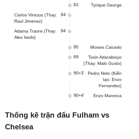
83
Tyrique George
84
Carlos Vinicius (Thay:
Raul Jimenez)
84
Adama Traore (Thay:
Alex Iwobi)
85
Moises Caicedo
89
Tosin Adarabioyo
(Thay: Malo Gusto)
90+3'
Pedro Neto (Kiến
tạo: Enzo
Fernandez)
90+4'
Enzo Maresca
Thống kê trận đấu Fulham vs
Chelsea