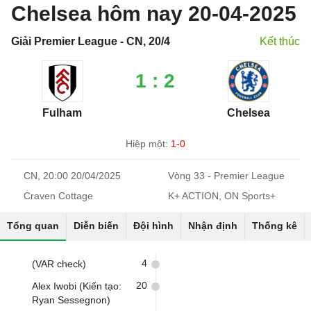
Chelsea hôm nay 20-04-2025
Giải Premier League - CN, 20/4
Kết thúc
1 : 2
Fulham
Chelsea
Hiệp một:
1-0
CN, 20:00 20/04/2025
Vòng 33 - Premier League
Craven Cottage
K+ ACTION, ON Sports+
Tổng quan
Diễn biến
Đội hình
Nhận định
Thống kê
4
(VAR check)
20
Alex Iwobi (Kiến tạo:
Ryan Sessegnon)