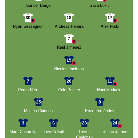
Sander Berge
Saša Lukić
30
18
17
Ryan Sessegnon
Andreas Pereira
Alex Iwobi
7
Raúl Jiménez
15
Nicolas Jackson
7
20
11
Pedro Neto
Cole Palmer
Noni Madueke
25
8
Moisés Caicedo
Enzo Fernández
3
6
23
24
Marc Cucurella
Levi Colwill
Trevoh
Reece James
Chalobah