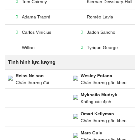
Tom Cairney
Kiernan Dewsbury-Hall
Adama Traoré
Roméo Lavia
Carlos Vinícius
Jadon Sancho
Willian
Tyrique George
Tình hình lực lượng
Reiss Nelson
Wesley Fofana
Chấn thương đùi
Chấn thương gân kheo
Mykhailo Mudryk
Không xác định
Omari Kellyman
Chấn thương gân kheo
Marc Guiu
Chấn thương gân kheo