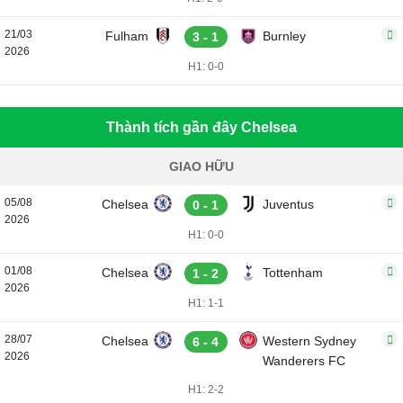
21/03
Fulham
Burnley
3 - 1
2026
H1: 0-0
Thành tích gần đây Chelsea
GIAO HỮU
05/08
Chelsea
Juventus
0 - 1
2026
H1: 0-0
01/08
Chelsea
Tottenham
1 - 2
2026
H1: 1-1
28/07
Chelsea
Western Sydney
6 - 4
2026
Wanderers FC
H1: 2-2