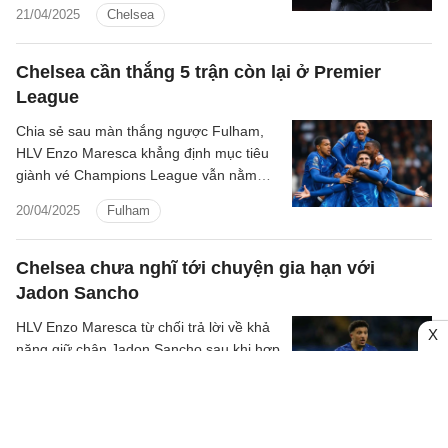
chưa nghĩ rằng đội nhà đủ sức cạnh
21/04/2025
Chelsea
tranh ở sân chơi này.
Chelsea cần thắng 5 trận còn lại ở Premier
League
Chia sẻ sau màn thắng ngược Fulham,
HLV Enzo Maresca khẳng định mục tiêu
giành vé Champions League vẫn nằm
trong tầm kiểm soát.
20/04/2025
Fulham
Chelsea chưa nghĩ tới chuyện gia hạn với
Jadon Sancho
HLV Enzo Maresca từ chối trả lời về khả
X
năng giữ chân Jadon Sancho sau khi hợp
đồng cho mượn giữa đôi bên kết thúc
vào hè này.
19/04/2025