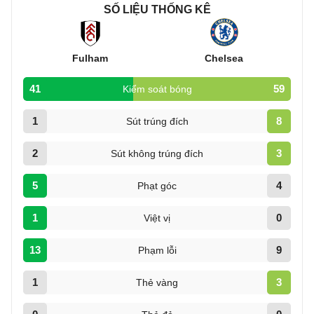
SỐ LIỆU THỐNG KÊ
Fulham
Chelsea
41
59
Kiểm soát bóng
1
8
Sút trúng đích
2
3
Sút không trúng đích
5
4
Phạt góc
1
0
Việt vị
13
9
Phạm lỗi
1
3
Thẻ vàng