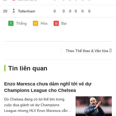
20
Tottenham
0
0
0
0
0
0
T
Thắng
H
Hòa
B
Bại
Theo Thể thao & Văn hóa
Tin liên quan
Enzo Maresca chưa dám nghĩ tới vé dự
Champions League cho Chelsea
Dù Chelsea đang có lợi thế lớn trong
cuộc đua giành vé dự Champions
League nhưng HLV Enzo Maresca vẫn