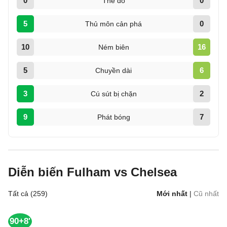
0
0
Thẻ đỏ
5
0
Thủ môn cản phá
10
16
Ném biên
5
6
Chuyền dài
3
2
Cú sút bị chặn
9
7
Phát bóng
Diễn biến Fulham vs Chelsea
Tất cả (259)
Mới nhất
|
Cũ nhất
90+8'