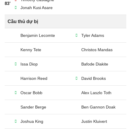
83’
Jonah Kusi Asare
Cầu thủ dự bị
Benjamin Lecomte
Tyler Adams
Kenny Tete
Christos Mandas
Issa Diop
Bafode Diakite
Harrison Reed
David Brooks
Oscar Bobb
Alex Laszlo Toth
Sander Berge
Ben Gannon Doak
Joshua King
Justin Kluivert