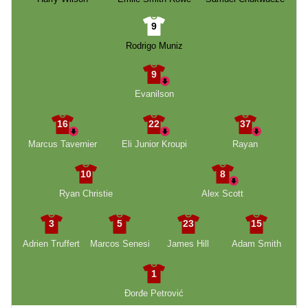
9
Rodrigo Muniz
9
Evanilson
16
22
37
Marcus Tavernier
Eli Junior Kroupi
Rayan
10
8
Ryan Christie
Alex Scott
3
5
23
15
Adrien Truffert
Marcos Senesi
James Hill
Adam Smith
1
Đorđe Petrović