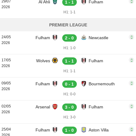
29/07
Al Ahli
Fulham
1 - 1
2026
H1: 1-1
PREMIER LEAGUE
24/05
Fulham
Newcastle
2 - 0
2026
H1: 1-0
17/05
Wolves
Fulham
1 - 1
2026
H1: 1-1
09/05
Fulham
Bournemouth
0 - 1
2026
H1: 0-0
02/05
Arsenal
Fulham
3 - 0
2026
H1: 3-0
25/04
Fulham
Aston Villa
1 - 0
2026