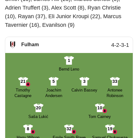
Adrien Truffert (3), Alex Scott (8), Ryan Christie
(10), Rayan (37), Eli Junior Kroupi (22), Marcus
Tavernier (16), Evanilson (9)
Fulham
4-2-3-1
1
Bernd Leno
21
5
3
33
Timothy
Joachim
Calvin Bassey
Antonee
Castagne
Andersen
Robinson
20
10
Saša Lukić
Tom Cairney
8
32
19
Harry Wilson
Emile Smith Rowe
Samuel Chukwueze