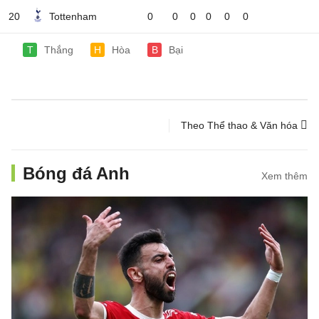
20
Tottenham
0
0
0
0
0
0
T
Thắng
H
Hòa
B
Bại
Theo Thể thao & Văn hóa
Bóng đá Anh
Xem thêm