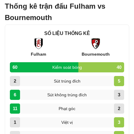
Thống kê trận đấu Fulham vs
Bournemouth
SỐ LIỆU THỐNG KÊ
Fulham
Bournemouth
60
40
Kiểm soát bóng
2
5
Sút trúng đích
6
3
Sút không trúng đích
11
2
Phạt góc
1
3
Việt vị