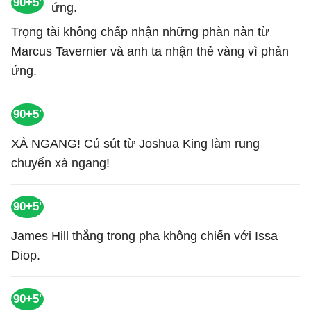
90+5'
Trọng tài không chấp nhận những phàn nàn từ
Marcus Tavernier và anh ta nhận thẻ vàng vì phản
ứng.
90+5'
XÀ NGANG! Cú sút từ Joshua King làm rung
chuyển xà ngang!
90+5'
James Hill thắng trong pha không chiến với Issa
Diop.
90+5'