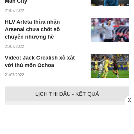
Man City
21/07/2022
HLV Arteta thừa nhận
Arsenal chưa chốt sổ
chuyển nhượng hè
21/07/2022
Video: Jack Grealish xô xát
với thủ môn Ochoa
21/07/2022
LỊCH THI ĐẤU - KẾT QUẢ
X
Ngày - 09/08
Chưa có dữ liệu trận đấu