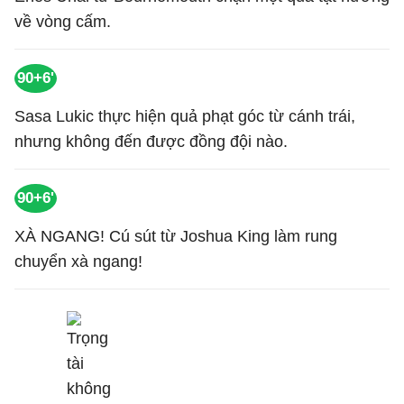
về vòng cấm.
90+6'
Sasa Lukic thực hiện quả phạt góc từ cánh trái,
nhưng không đến được đồng đội nào.
90+6'
XÀ NGANG! Cú sút từ Joshua King làm rung
chuyển xà ngang!