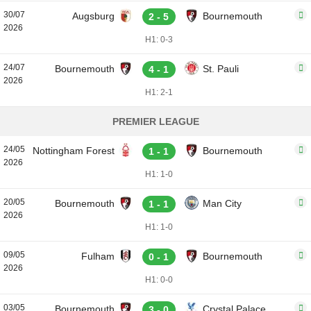
30/07
Augsburg
Bournemouth
2 - 5
2026
H1: 0-3
24/07
Bournemouth
St. Pauli
4 - 1
2026
H1: 2-1
PREMIER LEAGUE
24/05
Nottingham Forest
Bournemouth
1 - 1
2026
H1: 1-0
20/05
Bournemouth
Man City
1 - 1
2026
H1: 1-0
09/05
Fulham
Bournemouth
0 - 1
2026
H1: 0-0
03/05
Bournemouth
Crystal Palace
3 - 0