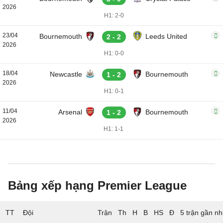
2026
H1: 2-0
23/04
Bournemouth
Leeds United
2 - 2
2026
H1: 0-0
18/04
Newcastle
Bournemouth
1 - 2
2026
H1: 0-1
11/04
Arsenal
Bournemouth
1 - 2
2026
H1: 1-1
Bảng xếp hạng Premier League
TT
Đội
5 trận gần nh