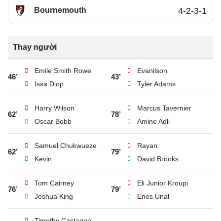
Bournemouth
4-2-3-1
Thay người
Emile Smith Rowe
Evanilson
46’
43’
Issa Diop
Tyler Adams
Harry Wilson
Marcus Tavernier
62’
78’
Oscar Bobb
Amine Adli
Samuel Chukwueze
Rayan
62’
79’
Kevin
David Brooks
Tom Cairney
Eli Junior Kroupi
76’
79’
Joshua King
Enes Ünal
Timothy Castagne