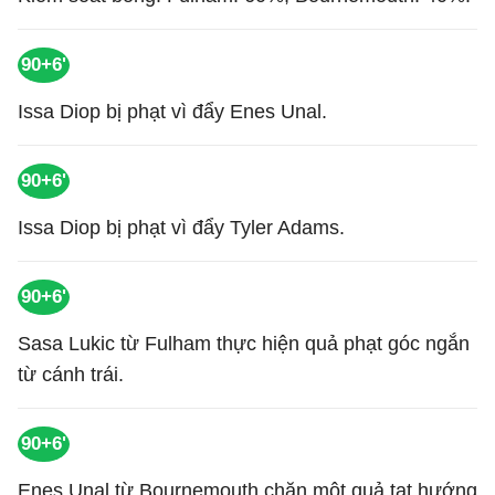
90+6'
Issa Diop bị phạt vì đẩy Enes Unal.
90+6'
Issa Diop bị phạt vì đẩy Tyler Adams.
90+6'
Sasa Lukic từ Fulham thực hiện quả phạt góc ngắn
từ cánh trái.
90+6'
Enes Unal từ Bournemouth chặn một quả tạt hướng