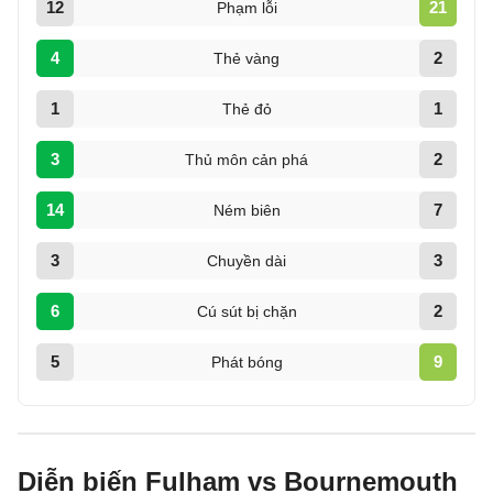
12
21
Phạm lỗi
4
2
Thẻ vàng
1
1
Thẻ đỏ
3
2
Thủ môn cản phá
14
7
Ném biên
3
3
Chuyền dài
6
2
Cú sút bị chặn
5
9
Phát bóng
Diễn biến Fulham vs Bournemouth