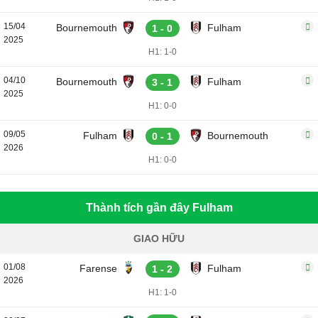
15/04
Bournemouth
Fulham
1 - 0
2025
H1: 1-0
04/10
Bournemouth
Fulham
3 - 1
2025
H1: 0-0
09/05
Fulham
Bournemouth
0 - 1
2026
H1: 0-0
Thành tích gần đây Fulham
GIAO HỮU
01/08
Farense
Fulham
1 - 2
2026
H1: 1-0