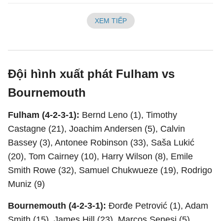
XEM TIẾP
Đội hình xuất phát Fulham vs
Bournemouth
Fulham (4-2-3-1):
Bernd Leno (1), Timothy
Castagne (21), Joachim Andersen (5), Calvin
Bassey (3), Antonee Robinson (33), Saša Lukić
(20), Tom Cairney (10), Harry Wilson (8), Emile
Smith Rowe (32), Samuel Chukwueze (19), Rodrigo
Muniz (9)
Bournemouth (4-2-3-1):
Đorđe Petrović (1), Adam
Smith (15), James Hill (23), Marcos Senesi (5),