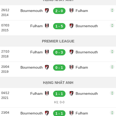
26/12
Bournemouth
Fulham
2 - 0
2014
07/03
Fulham
Bournemouth
1 - 5
2015
PREMIER LEAGUE
27/10
Fulham
Bournemouth
0 - 3
2018
20/04
Bournemouth
Fulham
0 - 1
2019
HẠNG NHẤT ANH
04/12
Fulham
Bournemouth
1 - 1
2021
H1: 0-0
23/04
Bournemouth
Fulham
1 - 1