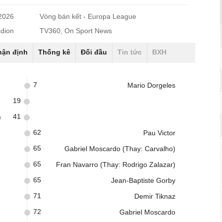
/2026
Vòng bán kết - Europa League
adion
TV360, On Sport News
hận định
Thống kê
Đối đầu
Tin tức
BXH
7
Mario Dorgeles
19
41
)
62
Pau Victor
65
Gabriel Moscardo (Thay: Carvalho)
65
Fran Navarro (Thay: Rodrigo Zalazar)
65
Jean-Baptiste Gorby
71
Demir Tiknaz
72
Gabriel Moscardo