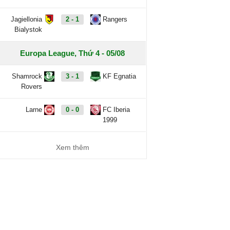
Jagiellonia
2 - 1
Rangers
Bialystok
Europa League, Thứ 4 - 05/08
Shamrock
3 - 1
KF Egnatia
Rovers
Larne
0 - 0
FC Iberia
1999
Xem thêm