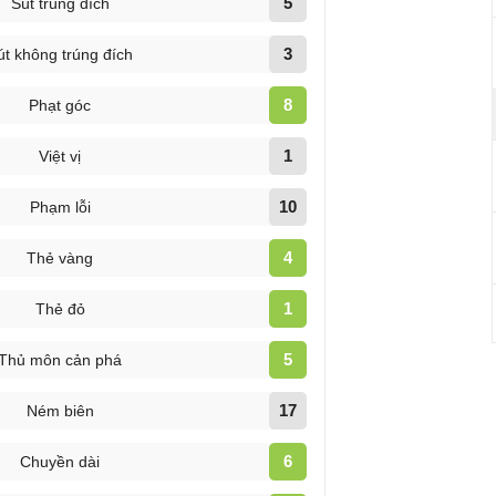
5
Sút trúng đích
3
út không trúng đích
8
Phạt góc
1
Việt vị
10
Phạm lỗi
4
Thẻ vàng
1
Thẻ đỏ
5
Thủ môn cản phá
17
Ném biên
6
Chuyền dài