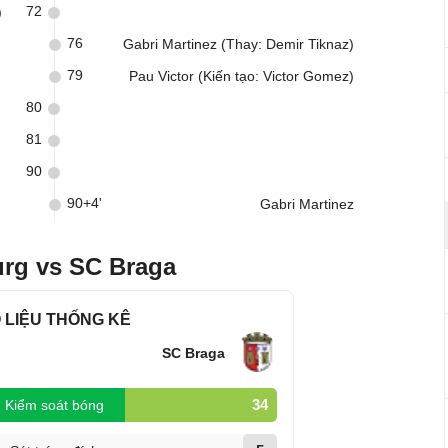
72
)
76
Gabri Martinez (Thay: Demir Tiknaz)
79
Pau Victor (Kiến tạo: Victor Gomez)
80
81
90
90+4'
Gabri Martinez
urg vs SC Braga
 LIỆU THỐNG KÊ
SC Braga
34
Kiểm soát bóng