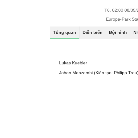
T6, 02:00 08/05
Europa-Park St
Tổng quan
Diễn biến
Đội hình
N
Lukas Kuebler
Johan Manzambi (Kiến tạo: Philipp Treu