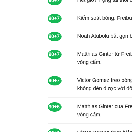
Hết giờ! Trọng tài thổi 
90+7'
Kiểm soát bóng: Freib
90+7'
Noah Atubolu bắt gọn b
90+7'
Matthias Ginter từ Fre
90+7'
vòng cấm.
Victor Gomez treo bón
90+7'
không đến được với đồ
Matthias Ginter của F
90+6'
vòng cấm.