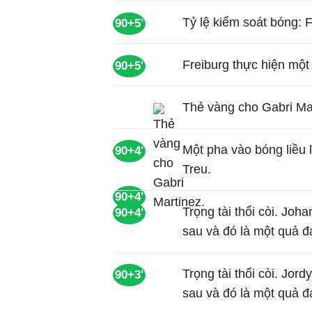
Tỷ lệ kiểm soát bóng: 
90+5'
Freiburg thực hiện mộ
90+5'
Thẻ vàng cho Gabri Ma
Một pha vào bóng liều l
90+4'
Treu.
90+4'
Trọng tài thổi còi. Jo
90+4'
sau và đó là một quả đ
Trọng tài thổi còi. Jor
90+3'
sau và đó là một quả đ