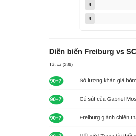
4
4
Diễn biến Freiburg vs S
Tất cả (389)
Số lượng khán giả hôm
90+7'
Cú sút của Gabriel Mos
90+7'
Freiburg giành chiến t
90+7'