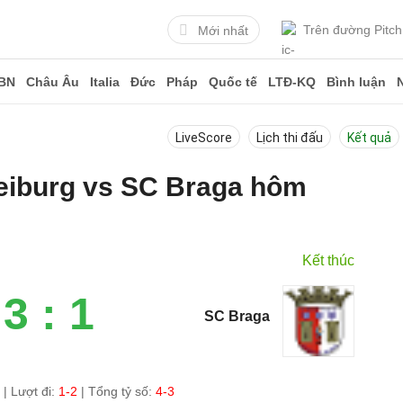
Trên đường Pitch
Mới nhất
BN
Châu Âu
Italia
Đức
Pháp
Quốc tế
LTĐ-KQ
Bình luận
LiveScore
Lịch thi đấu
Kết quả
reiburg vs SC Braga hôm
Kết thúc
3 : 1
SC Braga
0
|
Lượt đi:
1-2
| Tổng tỷ số:
4-3