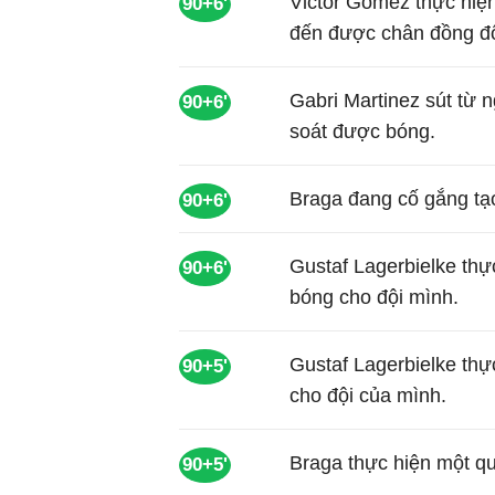
Victor Gomez thực hiệ
90+6'
đến được chân đồng độ
Gabri Martinez sút từ
90+6'
soát được bóng.
Braga đang cố gắng tạo
90+6'
Gustaf Lagerbielke thự
90+6'
bóng cho đội mình.
Gustaf Lagerbielke thự
90+5'
cho đội của mình.
Braga thực hiện một q
90+5'