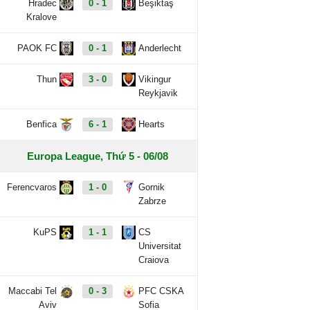
Hradec
0 - 1
Beşiktaş
Kralove
PAOK FC
0 - 1
Anderlecht
Thun
3 - 0
Vikingur
Reykjavik
Benfica
6 - 1
Hearts
Europa League, Thứ 5 - 06/08
Ferencvaros
1 - 0
Gornik
Zabrze
KuPS
1 - 1
CS
Universitat
Craiova
Maccabi Tel
0 - 3
PFC CSKA
Aviv
Sofia