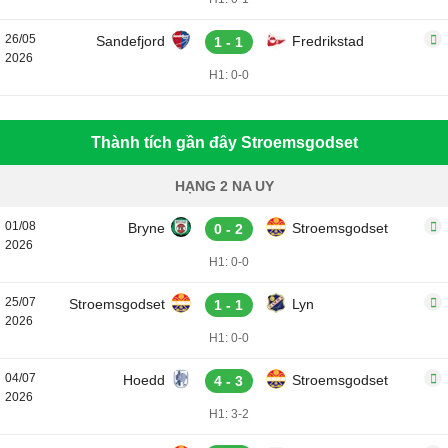
26/05
Sandefjord
Fredrikstad
1 - 1
2026
H1: 0-0
Thành tích gần đây Stroemsgodset
HẠNG 2 NA UY
01/08
Bryne
Stroemsgodset
0 - 2
2026
H1: 0-0
25/07
Stroemsgodset
Lyn
1 - 1
2026
H1: 0-0
04/07
Hoedd
Stroemsgodset
4 - 3
2026
H1: 3-2