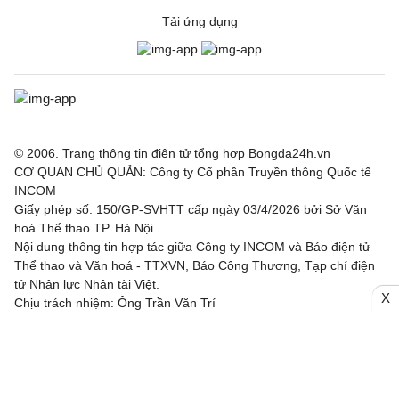
Tải ứng dụng
© 2006. Trang thông tin điện tử tổng hợp Bongda24h.vn
CƠ QUAN CHỦ QUẢN: Công ty Cổ phần Truyền thông Quốc tế
INCOM
Giấy phép số: 150/GP-SVHTT cấp ngày 03/4/2026 bởi Sở Văn
hoá Thể thao TP. Hà Nội
Nội dung thông tin hợp tác giữa Công ty INCOM và Báo điện tử
Thể thao và Văn hoá - TTXVN, Báo Công Thương, Tạp chí điện
tử Nhân lực Nhân tài Việt.
X
Chịu trách nhiệm: Ông Trần Văn Trí
Địa chỉ: Tầng 3, Tòa nhà IC, số 82 phố Duy Tân, Phường Cầu
Giấy, TP. Hà Nội
Email: bongda24h@incom.vn /Số điện thoại: (024) 3.784 8888