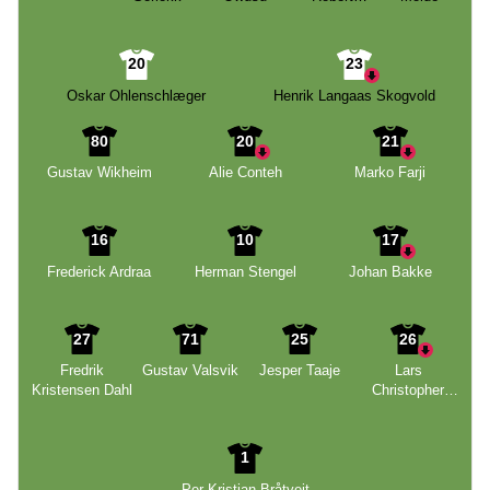
Shein
20
23
Oskar Ohlenschlæger
Henrik Langaas Skogvold
80
20
21
Gustav Wikheim
Alie Conteh
Marko Farji
16
10
17
Frederick Ardraa
Herman Stengel
Johan Bakke
27
71
25
26
Fredrik
Gustav Valsvik
Jesper Taaje
Lars
Kristensen Dahl
Christopher
Vilsvik
1
Per Kristian Bråtveit