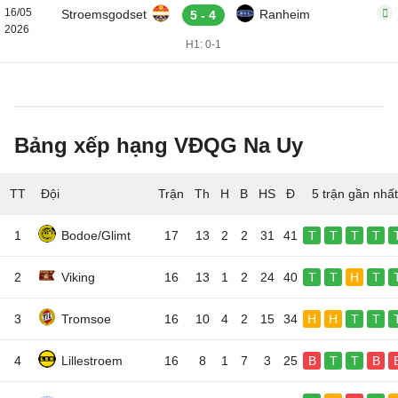
16/05
Stroemsgodset
Ranheim
5 - 4
2026
H1: 0-1
Bảng xếp hạng VĐQG Na Uy
TT
Đội
5 trận gần nhất
1
Bodoe/Glimt
17
13
2
2
31
41
T
T
T
T
2
Viking
16
13
1
2
24
40
T
T
H
T
3
Tromsoe
16
10
4
2
15
34
H
H
T
T
4
Lillestroem
16
8
1
7
3
25
B
T
T
B