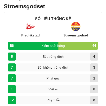
Stroemsgodset
SỐ LIỆU THỐNG KÊ
Fredrikstad
Stroemsgodset
56
44
Kiểm soát bóng
8
4
Sút trúng đích
7
3
Sút không trúng đích
7
1
Phạt góc
1
0
Việt vị
12
8
Phạm lỗi