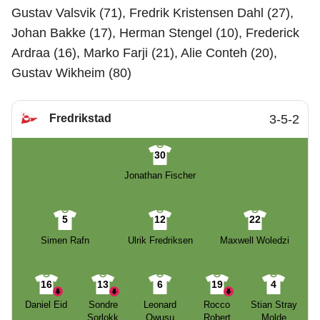
Gustav Valsvik (71), Fredrik Kristensen Dahl (27),
Johan Bakke (17), Herman Stengel (10), Frederick
Ardraa (16), Marko Farji (21), Alie Conteh (20),
Gustav Wikheim (80)
Fredrikstad
3-5-2
30
Jonathan Fischer
5
12
22
Simen Rafn
Ulrik Fredriksen
Maxwell Woledzi
16
13
6
19
4
Daniel Eid
Sondre
Leonard
Rocco
Stian Stray
Sorlokk
Owusu
Robert
Molde