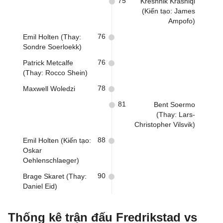
75
Kreshnik Krasniqi
(Kiến tạo: James
Ampofo)
76
Emil Holten (Thay:
Sondre Soerloekk)
76
Patrick Metcalfe
(Thay: Rocco Shein)
78
Maxwell Woledzi
81
Bent Soermo
(Thay: Lars-
Christopher Vilsvik)
88
Emil Holten (Kiến tạo:
Oskar
Oehlenschlaeger)
90
Brage Skaret (Thay:
Daniel Eid)
Thống kê trận đấu Fredrikstad vs