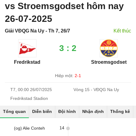
vs Stroemsgodset hôm nay
26-07-2025
Giải VĐQG Na Uy - Th 7, 26/7
Kết thúc
3 : 2
Fredrikstad
Stroemsgodset
Hiệp một:
2-1
T7, 00:00 26/07/2025
Vòng 15 - VĐQG Na Uy
Fredrikstad Stadion
Tổng quan
Diễn biến
Đội hình
Nhận định
Thống kê
14
(og) Alie Conteh