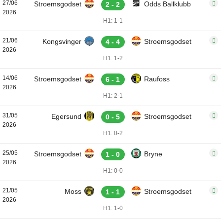
27/06
Stroemsgodset
Odds Ballklubb
2 - 2
2026
H1: 1-1
21/06
Kongsvinger
Stroemsgodset
4 - 4
2026
H1: 1-2
14/06
Stroemsgodset
Raufoss
6 - 1
2026
H1: 2-1
31/05
Egersund
Stroemsgodset
0 - 5
2026
H1: 0-2
25/05
Stroemsgodset
Bryne
1 - 0
2026
H1: 0-0
21/05
Moss
Stroemsgodset
1 - 1
2026
H1: 1-0