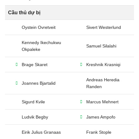
Cầu thủ dự bị
Oystein Ovretveit
Sivert Westerlund
Kennedy Ikechukwu
Samuel Silalahi
Okpaleke
Brage Skaret
Kreshnik Krasniqi
Andreas Heredia
Joannes Bjartalid
Randen
Sigurd Kvile
Marcus Mehnert
Ludvik Begby
James Ampofo
Eirik Julius Granaas
Frank Stople