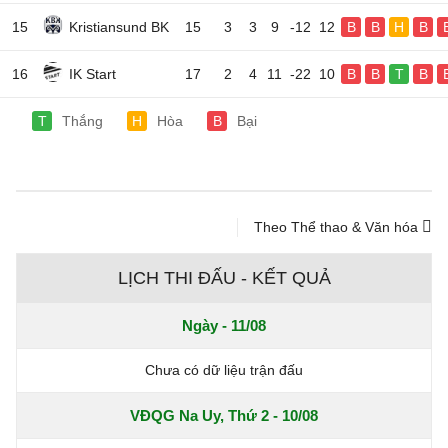
15
Kristiansund BK
15
3
3
9
-12
12
B
B
H
B
16
IK Start
17
2
4
11
-22
10
B
B
T
B
T
Thắng
H
Hòa
B
Bại
Theo Thể thao & Văn hóa
LỊCH THI ĐẤU - KẾT QUẢ
Ngày - 11/08
Chưa có dữ liệu trận đấu
VĐQG Na Uy, Thứ 2 - 10/08