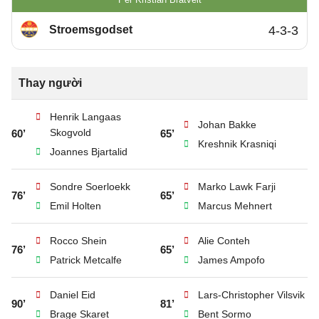
Stroemsgodset
4-3-3
Thay người
Henrik Langaas
Johan Bakke
Skogvold
60’
65’
Kreshnik Krasniqi
Joannes Bjartalid
Sondre Soerloekk
Marko Lawk Farji
76’
65’
Emil Holten
Marcus Mehnert
Rocco Shein
Alie Conteh
76’
65’
Patrick Metcalfe
James Ampofo
Daniel Eid
Lars-Christopher Vilsvik
90’
81’
Brage Skaret
Bent Sormo