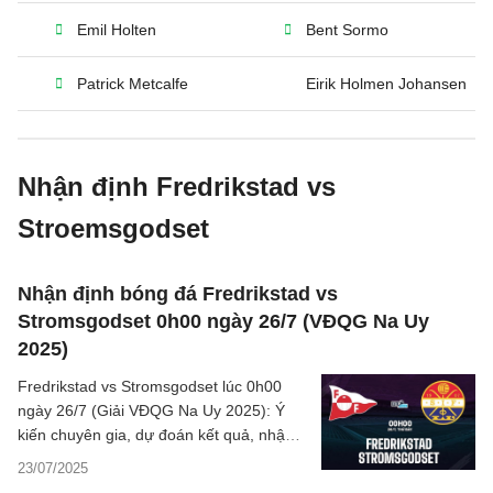
Emil Holten
Bent Sormo
Patrick Metcalfe
Eirik Holmen Johansen
Nhận định Fredrikstad vs
Stroemsgodset
Nhận định bóng đá Fredrikstad vs
Stromsgodset 0h00 ngày 26/7 (VĐQG Na Uy
2025)
Fredrikstad vs Stromsgodset lúc 0h00
ngày 26/7 (Giải VĐQG Na Uy 2025): Ý
kiến chuyên gia, dự đoán kết quả, nhận
định - phân tích trận đấu, thống kê chi tiết
23/07/2025
về hai đội.