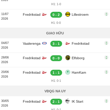
2026
H1: 1-0
11/07
Fredrikstad
Lillestroem
0 - 2
2026
H1: 0-0
GIAO HỮU
04/07
Vaalerenga
Fredrikstad
3 - 1
2026
28/06
Fredrikstad
Elfsborg
0 - 0
2026
20/06
Fredrikstad
HamKam
1 - 1
2026
H1: 0-1
VĐQG NA UY
30/05
Fredrikstad
IK Start
2 - 1
2026
H1: 0-1