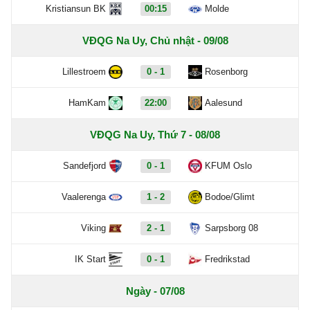
Kristiansun BK
00:15
Molde
VĐQG Na Uy, Chủ nhật - 09/08
Lillestroem
0 - 1
Rosenborg
HamKam
22:00
Aalesund
VĐQG Na Uy, Thứ 7 - 08/08
Sandefjord
0 - 1
KFUM Oslo
Vaalerenga
1 - 2
Bodoe/Glimt
Viking
2 - 1
Sarpsborg 08
IK Start
0 - 1
Fredrikstad
Ngày - 07/08