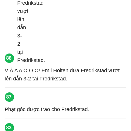
88'
V À A A O O O! Emil Holten đưa Fredrikstad vượt
lên dẫn 3-2 tại Fredrikstad.
87'
Phạt góc được trao cho Fredrikstad.
83'