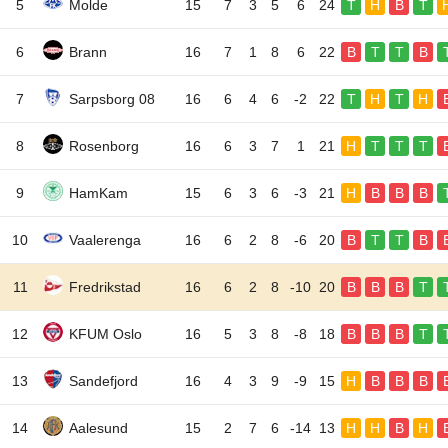
5
Molde
15
7
3
5
6
24
T
H
B
T
6
Brann
16
7
1
8
6
22
B
T
T
B
7
Sarpsborg 08
16
6
4
6
-2
22
T
H
T
H
8
Rosenborg
16
6
3
7
1
21
H
T
T
T
9
HamKam
15
6
3
6
-3
21
H
B
B
B
10
Vaalerenga
16
6
2
8
-6
20
B
T
T
B
11
Fredrikstad
16
6
2
8
-10
20
B
B
B
T
12
KFUM Oslo
16
5
3
8
-8
18
B
B
B
T
13
Sandefjord
16
4
3
9
-9
15
H
B
B
B
14
Aalesund
15
2
7
6
-14
13
H
H
B
H