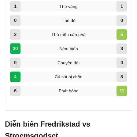
1
1
Thẻ vàng
0
0
Thẻ đỏ
2
5
Thủ môn cản phá
30
8
Ném biên
0
0
Chuyền dài
4
3
Cú sút bị chặn
6
11
Phát bóng
Diễn biến Fredrikstad vs
Stroemsgodset