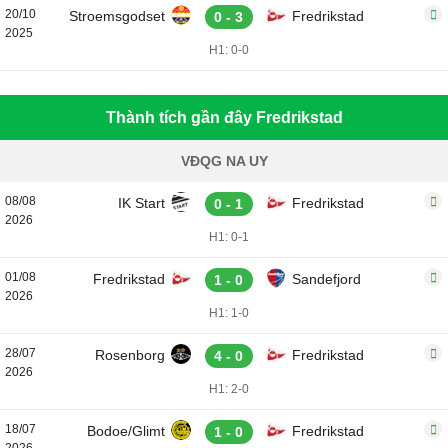
20/10
Stroemsgodset
Fredrikstad
0 - 3
2025
H1: 0-0
Thành tích gần đây Fredrikstad
VĐQG NA UY
08/08
IK Start
Fredrikstad
0 - 1
2026
H1: 0-1
01/08
Fredrikstad
Sandefjord
1 - 0
2026
H1: 1-0
28/07
Rosenborg
Fredrikstad
4 - 0
2026
H1: 2-0
18/07
Bodoe/Glimt
Fredrikstad
1 - 0