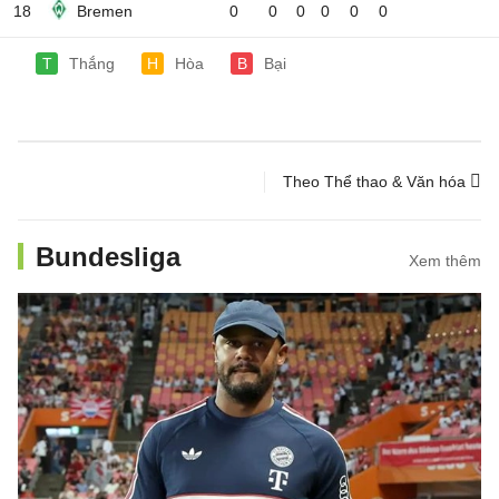
18
Bremen
0
0
0
0
0
0
T
Thắng
H
Hòa
B
Bại
Theo Thể thao & Văn hóa
Bundesliga
Xem thêm