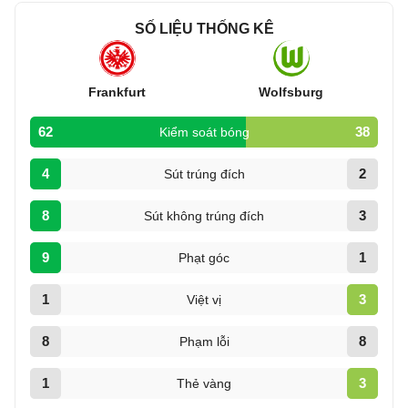
SỐ LIỆU THỐNG KÊ
Frankfurt
Wolfsburg
62
38
Kiểm soát bóng
4
2
Sút trúng đích
8
3
Sút không trúng đích
9
1
Phạt góc
1
3
Việt vị
8
8
Phạm lỗi
1
3
Thẻ vàng