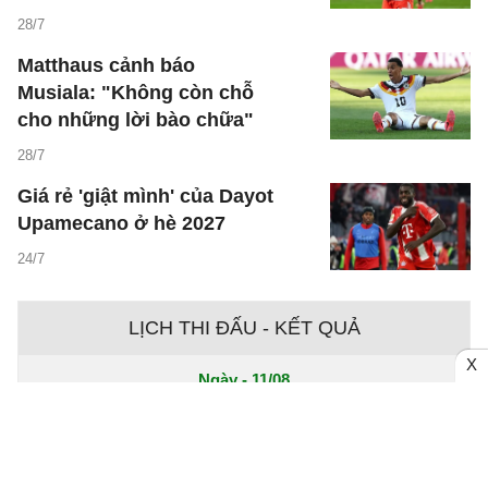
28/7
Matthaus cảnh báo
Musiala: "Không còn chỗ
cho những lời bào chữa"
28/7
Giá rẻ 'giật mình' của Dayot
Upamecano ở hè 2027
24/7
LỊCH THI ĐẤU - KẾT QUẢ
X
Ngày - 11/08
Chưa có dữ liệu trận đấu
Ngày - 10/08