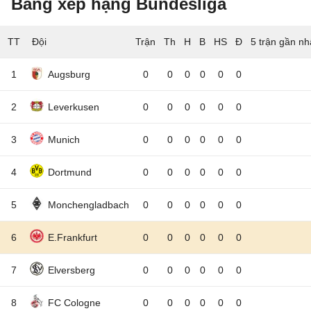
Bảng xếp hạng Bundesliga
TT
Đội
5 trận gần nh
1
Augsburg
0
0
0
0
0
0
2
Leverkusen
0
0
0
0
0
0
3
Munich
0
0
0
0
0
0
4
Dortmund
0
0
0
0
0
0
5
Monchengladbach
0
0
0
0
0
0
6
E.Frankfurt
0
0
0
0
0
0
7
Elversberg
0
0
0
0
0
0
8
FC Cologne
0
0
0
0
0
0