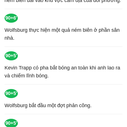
ném biên dài vào khu vực cấm địa của đối phương.
90+6'
Wolfsburg thực hiện một quả ném biên ở phần sân
nhà.
90+5'
Kevin Trapp có pha bắt bóng an toàn khi anh lao ra
và chiếm lĩnh bóng.
90+5'
Wolfsburg bắt đầu một đợt phản công.
90+5'