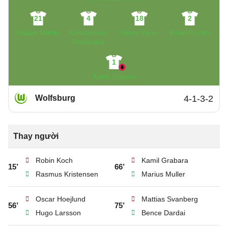
21
4
18
2
Joakim Mæhle
Konstantinos
Denis Vavro
Kilian Fischer
Koulierakis
1
Kamil Grabara
Wolfsburg
4-1-3-2
Thay người
Robin Koch
Kamil Grabara
15’
66’
Rasmus Kristensen
Marius Muller
Oscar Hoejlund
Mattias Svanberg
56’
75’
Hugo Larsson
Bence Dardai