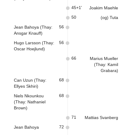
45+1'
Joakim Maehle
50
(og) Tuta
56
Jean Bahoya (Thay:
Ansgar Knauff)
56
Hugo Larsson (Thay:
Oscar Hoejlund)
66
Marius Mueller
(Thay: Kamil
Grabara)
68
Can Uzun (Thay:
Ellyes Skhiri)
68
Niels Nkounkou
(Thay: Nathaniel
Brown)
71
Mattias Svanberg
72
Jean Bahoya