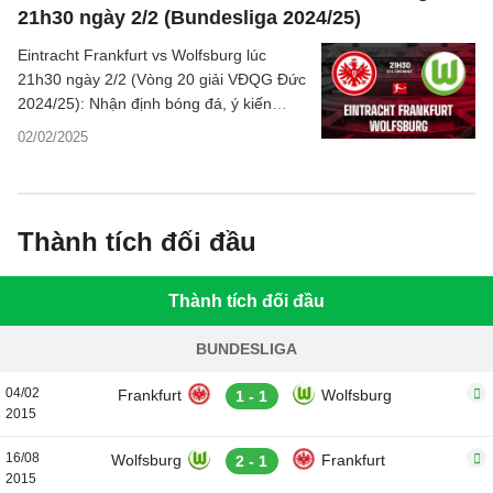
21h30 ngày 2/2 (Bundesliga 2024/25)
Eintracht Frankfurt vs Wolfsburg lúc
21h30 ngày 2/2 (Vòng 20 giải VĐQG Đức
2024/25): Nhận định bóng đá, ý kiến
chuyên gia, dự đoán kết quả, thông tin
02/02/2025
phân tích chi tiết, thống kê bên lề trước
trận đấu.
Thành tích đối đầu
Thành tích đối đầu
BUNDESLIGA
04/02
Frankfurt
Wolfsburg
1 - 1
2015
16/08
Wolfsburg
Frankfurt
2 - 1
2015