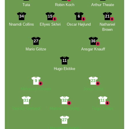
Tuta
Robin Koch
Arthur Theate
34
15
6
21
Nnamdi Collins
Ellyes Skhiri
Oscar Højlund
Nathaniel
Brown
27
36
Mario Götze
Ansgar Knauff
11
Hugo Ekitike
9
23
Mohamed Amoura
Jonas Wind
31
32
11
Yannick Gerhardt
Mattias Svanberg
Tiago Tomas
27
Maximilian Arnold