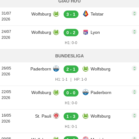
GIAO HỮU
31/07
Wolfsburg
Telstar
3 - 1
2026
24/07
Wolfsburg
Lyon
0 - 2
2026
H1: 0-0
BUNDESLIGA
26/05
Paderborn
Wolfsburg
2 - 1
2026
H1: 1-1
|
HP: 1-0
22/05
Wolfsburg
Paderborn
0 - 0
2026
H1: 0-0
16/05
St. Pauli
Wolfsburg
1 - 3
2026
H1: 0-1