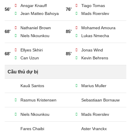
Ansgar Knauff
Tiago Tomas
56’
76’
Jean Matteo Bahoya
Mads Roerslev
Nathaniel Brown
Mohamed Amoura
68’
85’
Niels Nkounkou
Lukas Nmecha
Ellyes Skhiri
Jonas Wind
68’
85’
Can Uzun
Kevin Behrens
Cầu thủ dự bị
Kauã Santos
Marius Muller
Rasmus Kristensen
Sebastiaan Bornauw
Niels Nkounkou
Mads Roerslev
Fares Chaibi
Aster Vranckx