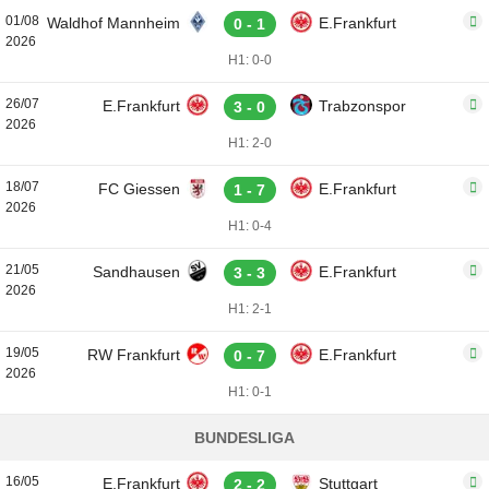
01/08
Waldhof Mannheim
E.Frankfurt
0 - 1
2026
H1: 0-0
26/07
E.Frankfurt
Trabzonspor
3 - 0
2026
H1: 2-0
18/07
FC Giessen
E.Frankfurt
1 - 7
2026
H1: 0-4
21/05
Sandhausen
E.Frankfurt
3 - 3
2026
H1: 2-1
19/05
RW Frankfurt
E.Frankfurt
0 - 7
2026
H1: 0-1
BUNDESLIGA
16/05
E.Frankfurt
Stuttgart
2 - 2