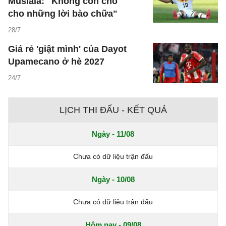
Musiala: "Không còn chỗ
cho những lời bào chữa"
28/7
Giá rẻ 'giật mình' của Dayot
Upamecano ở hè 2027
24/7
LỊCH THI ĐẤU - KẾT QUẢ
Ngày - 11/08
Chưa có dữ liệu trận đấu
Ngày - 10/08
Chưa có dữ liệu trận đấu
Hôm nay - 09/08