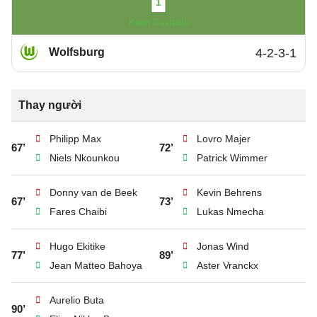
1
Koen Casteels
Wolfsburg
4-2-3-1
Thay người
Philipp Max
Lovro Majer
67’
72’
Niels Nkounkou
Patrick Wimmer
Donny van de Beek
Kevin Behrens
67’
73’
Fares Chaibi
Lukas Nmecha
Hugo Ekitike
Jonas Wind
77’
89’
Jean Matteo Bahoya
Aster Vranckx
Aurelio Buta
90’