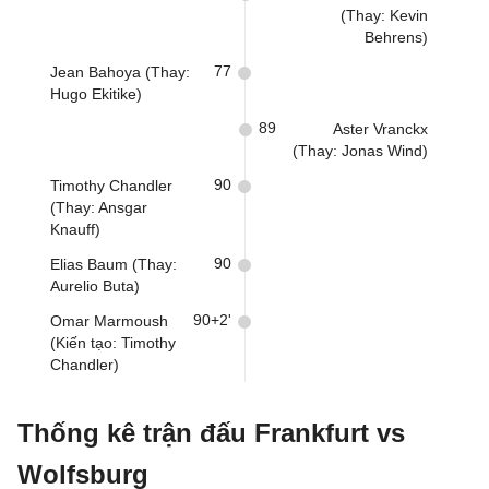
(Thay: Kevin
Behrens)
77
Jean Bahoya (Thay:
Hugo Ekitike)
89
Aster Vranckx
(Thay: Jonas Wind)
90
Timothy Chandler
(Thay: Ansgar
Knauff)
90
Elias Baum (Thay:
Aurelio Buta)
90+2'
Omar Marmoush
(Kiến tạo: Timothy
Chandler)
Thống kê trận đấu Frankfurt vs
Wolfsburg