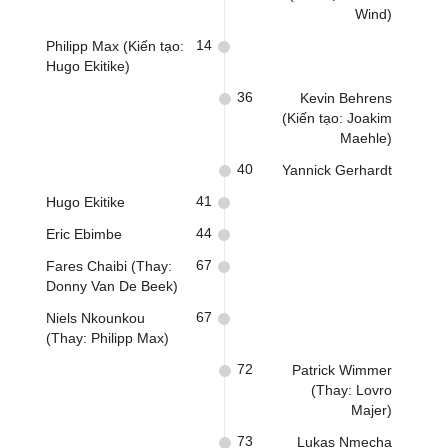
Wind)
14
Philipp Max (Kiến tạo:
Hugo Ekitike)
36
Kevin Behrens
(Kiến tạo: Joakim
Maehle)
40
Yannick Gerhardt
41
Hugo Ekitike
44
Eric Ebimbe
67
Fares Chaibi (Thay:
Donny Van De Beek)
67
Niels Nkounkou
(Thay: Philipp Max)
72
Patrick Wimmer
(Thay: Lovro
Majer)
73
Lukas Nmecha