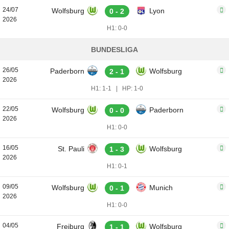
24/07
Wolfsburg
Lyon
0 - 2
2026
H1: 0-0
BUNDESLIGA
26/05
Paderborn
Wolfsburg
2 - 1
2026
H1: 1-1
|
HP: 1-0
22/05
Wolfsburg
Paderborn
0 - 0
2026
H1: 0-0
16/05
St. Pauli
Wolfsburg
1 - 3
2026
H1: 0-1
09/05
Wolfsburg
Munich
0 - 1
2026
H1: 0-0
04/05
Freiburg
Wolfsburg
1 - 1