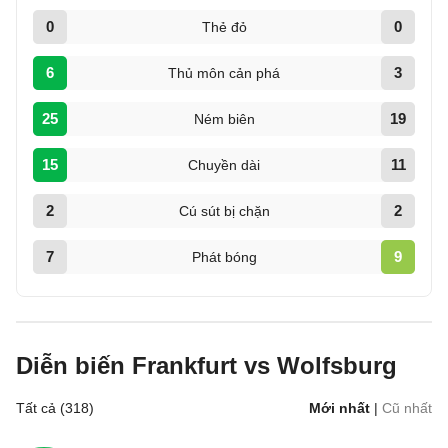
0
0
Thẻ đỏ
6
3
Thủ môn cản phá
25
19
Ném biên
15
11
Chuyền dài
2
2
Cú sút bị chặn
7
9
Phát bóng
Diễn biến Frankfurt vs Wolfsburg
Tất cả (318)
Mới nhất
|
Cũ nhất