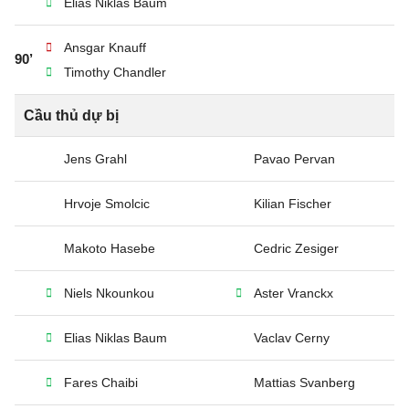
Elias Niklas Baum
Ansgar Knauff
90’
Timothy Chandler
Cầu thủ dự bị
Jens Grahl
Pavao Pervan
Hrvoje Smolcic
Kilian Fischer
Makoto Hasebe
Cedric Zesiger
Niels Nkounkou
Aster Vranckx
Elias Niklas Baum
Vaclav Cerny
Fares Chaibi
Mattias Svanberg