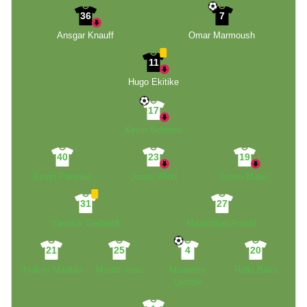
36
7
Ansgar Knauff
Omar Marmoush
11
Hugo Ekitike
17
Kevin Behrens
40
23
19
Kevin Paredes
Jonas Wind
Lovro Majer
31
27
Yannick Gerhardt
Maximilian Arnold
21
25
4
20
Joakim Maehle
Moritz Jenz
Maxence
Ridle Baku
Lacroix