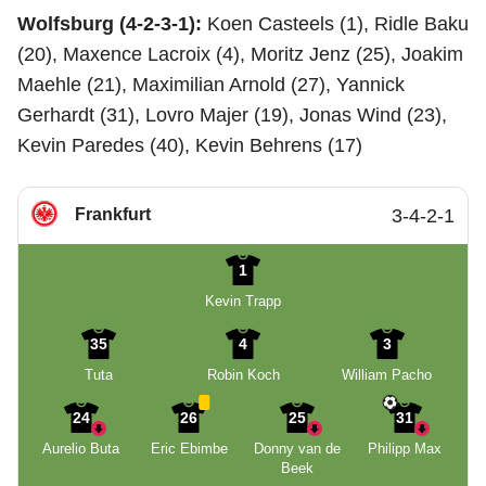
Wolfsburg (4-2-3-1):
Koen Casteels (1), Ridle Baku
(20), Maxence Lacroix (4), Moritz Jenz (25), Joakim
Maehle (21), Maximilian Arnold (27), Yannick
Gerhardt (31), Lovro Majer (19), Jonas Wind (23),
Kevin Paredes (40), Kevin Behrens (17)
Frankfurt
3-4-2-1
1
Kevin Trapp
35
4
3
Tuta
Robin Koch
William Pacho
24
26
25
31
Aurelio Buta
Eric Ebimbe
Donny van de
Philipp Max
Beek