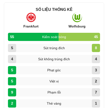
SỐ LIỆU THỐNG KÊ
Frankfurt
Wolfsburg
55
45
Kiểm soát bóng
5
8
Sút trúng đích
4
4
Sút không trúng đích
5
3
Phạt góc
5
2
Việt vị
9
7
Phạm lỗi
2
1
Thẻ vàng