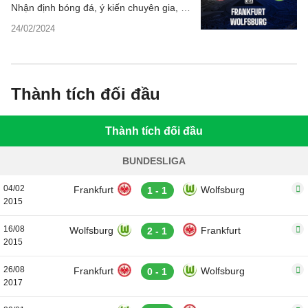
Nhận định bóng đá, ý kiến chuyên gia, dự
đoán kết quả, thông tin phân tích chi tiết,
24/02/2024
thống kê bên lề trước trận đấu.
Thành tích đối đầu
Thành tích đối đầu
BUNDESLIGA
04/02
Frankfurt
Wolfsburg
1 - 1
2015
16/08
Wolfsburg
Frankfurt
2 - 1
2015
26/08
Frankfurt
Wolfsburg
0 - 1
2017