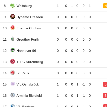
8
Wolfsburg
1
0
1
0
0
1
H
9
Dynamo Dresden
0
0
0
0
0
0
10
Energie Cottbus
0
0
0
0
0
0
11
Greuther Furth
0
0
0
0
0
0
12
Hannover 96
0
0
0
0
0
0
13
1. FC Nuremberg
0
0
0
0
0
0
14
St. Pauli
0
0
0
0
0
0
15
VfL Osnabrück
1
0
0
1
-1
0
B
16
Arminia Bielefeld
1
0
0
1
-1
0
B
17
VfL Bochum
1
0
0
1
-1
0
B