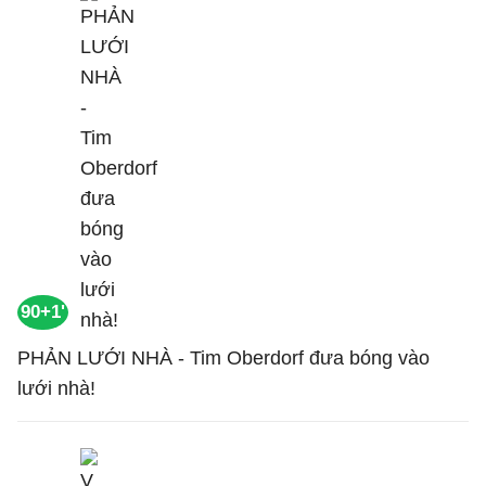
90+1'
PHẢN LƯỚI NHÀ - Tim Oberdorf đưa bóng vào
lưới nhà!