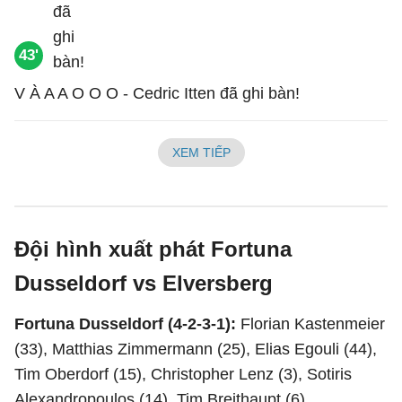
43'
V À A A O O O - Cedric Itten đã ghi bàn!
XEM TIẾP
Đội hình xuất phát Fortuna
Dusseldorf vs Elversberg
Fortuna Dusseldorf (4-2-3-1):
Florian Kastenmeier
(33), Matthias Zimmermann (25), Elias Egouli (44),
Tim Oberdorf (15), Christopher Lenz (3), Sotiris
Alexandropoulos (14), Tim Breithaupt (6),