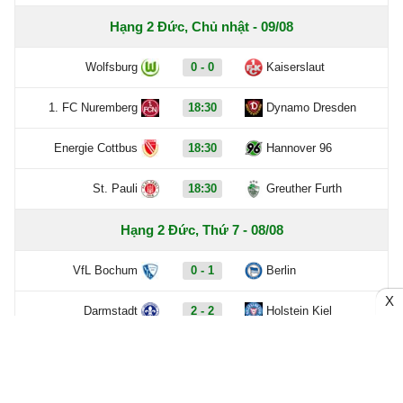
Hạng 2 Đức, Chủ nhật - 09/08
Wolfsburg
0 - 0
Kaiserslaut
1. FC Nuremberg
18:30
Dynamo Dresden
Energie Cottbus
18:30
Hannover 96
St. Pauli
18:30
Greuther Furth
Hạng 2 Đức, Thứ 7 - 08/08
VfL Bochum
0 - 1
Berlin
X
Darmstadt
2 - 2
Holstein Kiel
FC Heidenheim
4 - 3
VfL Osnabrück
Karlsruher SC
2 - 1
Arminia Bielefeld