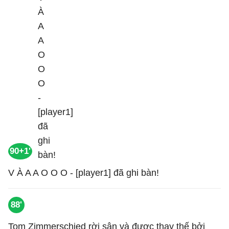
90+1'
V À A A O O O - [player1] đã ghi bàn!
88'
Tom Zimmerschied rời sân và được thay thế bởi