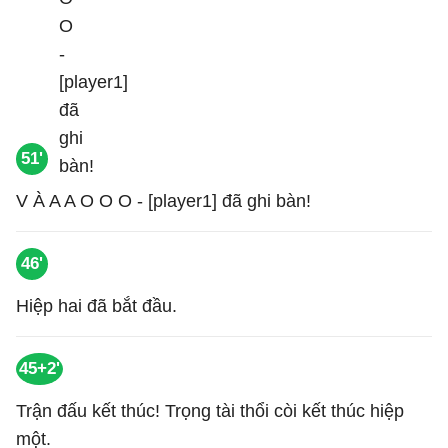
51'
V À A A O O O - [player1] đã ghi bàn!
46'
Hiệp hai đã bắt đầu.
45+2'
Trận đấu kết thúc! Trọng tài thổi còi kết thúc hiệp
một.