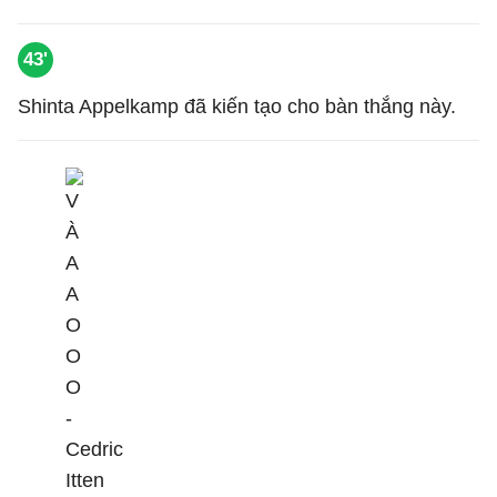
43'
Shinta Appelkamp đã kiến tạo cho bàn thắng này.