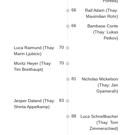
Poreba)
66
Raif Adam (Thay:
Maximilian Rohr)
66
Bambase Conte
(Thay: Lukas
Petkov)
70
Luca Raimund (Thay:
Marin Ljubicic)
70
Moritz Heyer (Thay:
Tim Breithaupt)
81
Nicholas Mickelson
(Thay: Jan
Gyamerah)
83
Jesper Daland (Thay:
Shinta Appelkamp)
88
Luca Schnellbacher
(Thay: Tom
Zimmerschied)