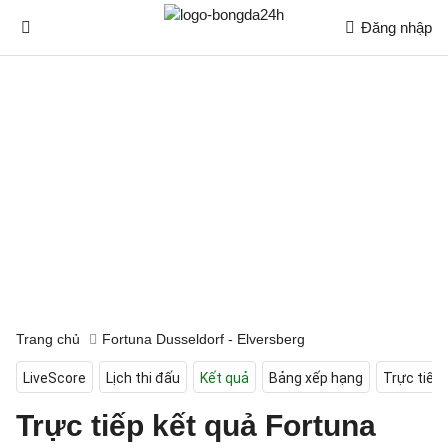
Đăng nhập
Trang chủ
Fortuna Dusseldorf - Elversberg
LiveScore
Lịch thi đấu
Kết quả
Bảng xếp hạng
Trực tiếp
Trực tiếp kết quả Fortuna