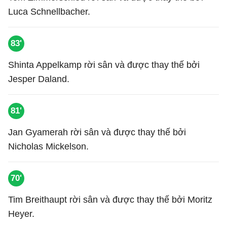
Luca Schnellbacher.
83'
Shinta Appelkamp rời sân và được thay thế bởi
Jesper Daland.
81'
Jan Gyamerah rời sân và được thay thế bởi
Nicholas Mickelson.
70'
Tim Breithaupt rời sân và được thay thế bởi Moritz
Heyer.