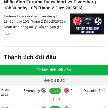
Nhận định Fortuna Dusseldorf vs Elversberg
18h30 ngày 10/5 (Hạng 2 Đức 2025/26)
Fortuna Dusseldorf vs Elversberg lúc
18h30 ngày 10/5 (Hạng 2 Đức 2025/26):
Nhận định bóng đá, ý kiến chuyên gia, dự
đoán kết quả, thông tin phân tích trận
09/5
đấu chi tiết.
Thành tích đối đầu
Thành tích đối đầu
HẠNG 2 ĐỨC
26/08
Elversberg
Fortuna Dusseldorf
0 - 5
2023
H1: 0-3